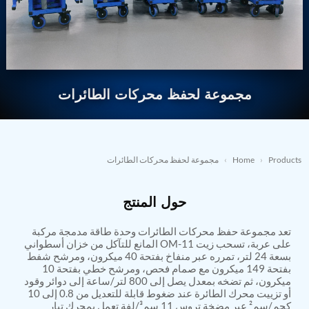
Nitrogen Generating Storage and Distribution
Contact Sales
GSE / GHE
System-UGSSN2
Dynamic Snubber Shock Arrestor Test Facility
→
REQUEST A QUOTE
About
Rotor Dynamics Test Facility
Starter Generator Test Rig
Resources
Computerized Control Universal Brake Test Bench
70000 RPM Aerospace Bearing Test Rig
مجموعة لحفظ محركات الطائرات
Hydrogen Gas Boosting Station
Aerospace Nozzle Flow Test Bench
Combined Control Unit Test Bench Manufacturer
Hydraulic Suspension Unit Test Bench
Manufacturer
Products
›
Home
›
مجموعة لحفظ محركات الطائرات
Aerospace Pressure and Leak Test Rig
Air Droppable Container
حول المنتج
Computerized Microprocessor Controlled Dv Test
Bench
Computerized Based Test Bench For Panel
تعد مجموعة حفظ محركات الطائرات وحدة طاقة مدمجة مركبة
Mounted Brake System For Lhb Coaches
على عربة، تسحب زيت OM-11 المانع للتآكل من خزان أسطواني
بسعة 24 لتر، تمرره عبر منفاخ بفتحة 40 ميكرون، ومرشح شفط
Pressure Cycle Test System
بفتحة 149 ميكرون مع صمام فحص، ومرشح خطي بفتحة 10
PSA Oxygen Generation Plant-500 LPM
ميكرون، ثم تضخه بمعدل يصل إلى 800 لتر/ساعة إلى دوائر وقود
PSA Oxygen Generation Plant-200 LPM
أو تزييت محرك الطائرة عند ضغوط قابلة للتعديل من 0.8 إلى 10
Fuel Injection Pump Test Bench
كجم/سم² عبر مضخة تروس 11 سم³/لفة تعمل بمحرك تيار