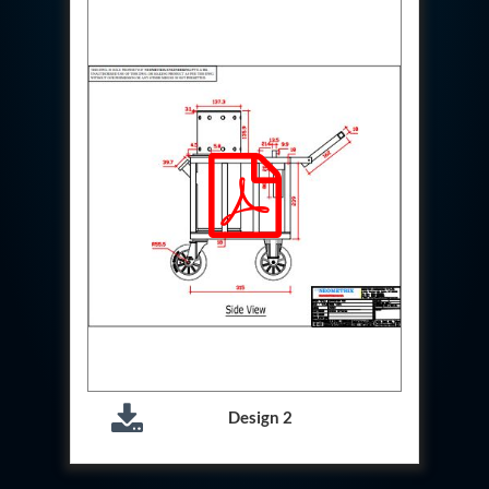
Hydraulic Cutter Machine
Hydraulic Service Trolley 200U
Hydraulic Service Trolley 120U
Inhibition Rig
Valve Test Rig
Pump Test Rig Dtsn 82
Acm Test Bench
Hydraulic Test Rig Hs 748
Starter Generator Test Bench Advanced Light
Helicopter
Optical Test Bench For Pcb And Optic Testing
CCTV Surveillance System Including Sensor For
Protection
SF6 Recovery Charging Trolley
High Pressure Test Rig
CM Transportation Modules
Universal Hydraulic Test Bench Aircrafts
Hydraulic Test Pac With Chart Recorder
Cold Air Unit Test Bench
Design 2
Oxygen Changeover Panel Psa To Manifold For
Gas Distribution
Greenfuel Cng Gas Flow Meter