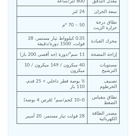
معدل التدفق
800 لتر/ساعة
Tank
سعة الخزان
24 لتر
Weapon Loading Trolley
Hydrualic Drive Of Osa
نطاق درجة 
Test Equipment For Pump And Centrifugal
50 – 70 °م
حرارة الزيت
Breather
Hydraulic Loading System
0.35 كيلوواط تيار مستمر، 28 
محرك القيادة
Aircraft Arrester Barrier System
فولت، 1500 دورة/دقيقة
Power Shuttle Transmission Test Rig
إزاحة المضخة
11 سم³/دورة (حد أقصى 200 بار)
Tacan Test Bench
Automated Inverter Test Rig On Lab View
مستويات 
40 ميكرون / 149 ميكرون / 10 
Environment
الترشيح
ميكرون
Doppler Vor Test Rack
Test Rig For Irab Brake System
تصنيف 
½ بوصة قطر داخلي × 25 قدم، 
Oxygen Gas Boosting Station
الخرطوم
110 بار
Chemical Cleaning Bay
نطاق مقياس 
Oxygen Boosting System For Oxygen Generation
0–10 كجم/سم² (قرص 4 بوصة)
الضغط
Plant Psa
Inertia Test Facility
مصدر الطاقة 
Advanced Test & Calibration Bench for Integrated
28 فولت تيار مستمر، 20 أمبير
الكهربائية
Fuel Pump and Controller in Aircraft Engines
Integration Simulator
Vehicle-Mounted Expandable Battery Command