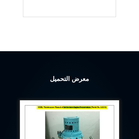
Program
Advanced Life Support Oxygen Test Bench for Pilot
Safety Systems
Aerospace Fuel Supply System
Nitrogen Cylinder Manifold Cum Pressure Control
System
Engine Test Cell Data Acquisition System
High Pressure Air Compressor Test Stand
Electrical & Hydraulic System for the Side Gear
Box (LH & RH) Test Rig
Aircraft Servo Valve Hydraulic Test Equipment
Hydro-Gas Suspension (HSU) Validation System
Aircraft Aggregate Flushing Rig
معرض التحميل
LP Shaft Torsion Fatigue Testing Machine
Integrated Aircraft Hydraulic Reservoir, Intensifier
& Control Module
Water Leak Testing System for Standard and Broad-
Gauge Rolling Stock
Aircraft Electro-Hydraulic Multi-Channel Power
Drive Loading Rig
Aircraft Arresting Gear (AAG) system
Missile Canister Transportation Module
Multi-Port Flow Divider Test Bench