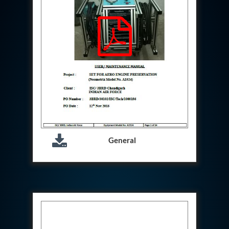
Hydrogen Power-to-Power (P2P) System
Hose Test Bench
Hydraulic Flushing Rig
Co2 N2 Filling System
Head Impact Test Rig
Impulse And Load Test Rig
Control Valve Test Rig (Automobile)
High Pressure Leak Testing Machine
Stun Composition & Dye Marker Filling &
Assembling Machine
Test Rig for Running-In and Calibration of Reheat
and Nozzle Control Units
Hydraulic Package
General
Boot Strap Reservoir
Visual Search Kit
Torque Wrench Calibrator
Dynamic high‑pressure hydrogen leak test rig
Small-Arms Ammunition Components
7.62mm M13 Disintegrating Belt Link
9mm Cartridge Case Manufacturing Line
Helicopter Washing Rig
Aircraft Tyre Nitrogen Charging Rig