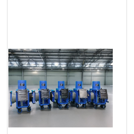
PLC Controlled Autoclave Pressure Tester
Copper Band Press for Ammunition Shell
Cv And Control Valve Test Rig
Dual Power Hydraulic Test Rig
Aero Engine Preservation Manufacturer
Compressor Test Rig
Manual Nitrogen Generation Plant with Integrated
Air Compressor
Supply Of Suction Lubrication System For 1000Hp
Cyclic Spin Test Facility
Mobile Hydraulic Flushing Rig
Hydraulic Powerpack And Actuator System
Manufacturer
Mobile Test Facility For Aircraft Engines
Test Rig For OBIGGS
Oxygen Enrichment Facility
Stun Shell Composition Filling & Assembling
Machine
Tube Pressurization Test Setup
Hydraulic Hose/Tube Proof Test Stand
E-70 Brake Equipment Test Rig
Gear Box Test Bench