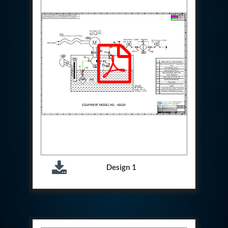
Aircraft Access Ladders & Passenger Steps
Mobile Rectifier & Battery Charger Unit
Portable Liquid Nitrogen Container (Dewar)
Pressure Reducing Panel (PRP) HP Air
Dry Oil-Free Compressed Air System
Munition Handling Trolley (Rocket Transport)
Optical System Integration on Mobile Platforms
Multipurpose Fuel Injection Pump & Injector Test
Rig
Mass Properties Measuring Instrument (MPMI)
Compact Damage Control Torch
PSA Medical Oxygen Generation Plant 2400 LPM
Universal Snubber Test Facility
Impulse Proof And Burst Test Rig
Impulse Testing Machine For Hydraulic Hoses
155 Mm Bomb Shell Hydraulic Pressure Testing
Machine Upto 1800 Bar
Design 1
Test Equipment For Aircraft Fuel Pump
Tail Rotor Actuator Test Rig
Hydraulic Test Stand 350 Kw
Dynamic Shear And Pressure Impulse Test
Equipment
Hydraulic Jack Machine