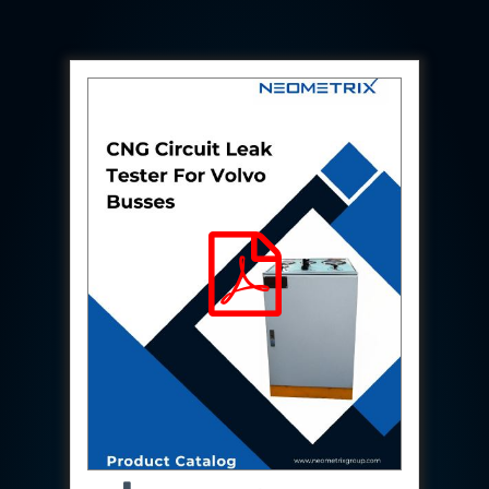
Hydrogen Power-to-Power (P2P) System
Hose Test Bench
Hydraulic Flushing Rig
Co2 N2 Filling System
Head Impact Test Rig
Impulse And Load Test Rig
Control Valve Test Rig (Automobile)
High Pressure Leak Testing Machine
Stun Composition & Dye Marker Filling &
Assembling Machine
Test Rig for Running-In and Calibration of Reheat
and Nozzle Control Units
Hydraulic Package
Boot Strap Reservoir
Visual Search Kit
Torque Wrench Calibrator
Dynamic high‑pressure hydrogen leak test rig
Small-Arms Ammunition Components
7.62mm M13 Disintegrating Belt Link
9mm Cartridge Case Manufacturing Line
Helicopter Washing Rig
Aircraft Tyre Nitrogen Charging Rig