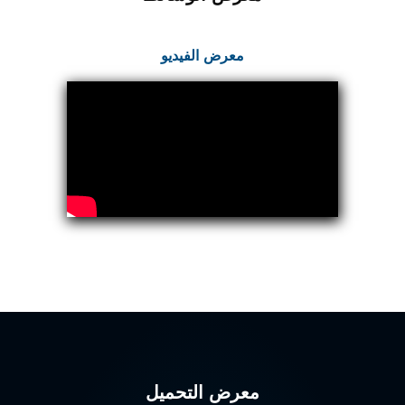
Program
Advanced Life Support Oxygen Test Bench for Pilot
Safety Systems
معرض الفيديو
Aerospace Fuel Supply System
Nitrogen Cylinder Manifold Cum Pressure Control
System
Engine Test Cell Data Acquisition System
High Pressure Air Compressor Test Stand
Electrical & Hydraulic System for the Side Gear
Box (LH & RH) Test Rig
Aircraft Servo Valve Hydraulic Test Equipment
Hydro-Gas Suspension (HSU) Validation System
Aircraft Aggregate Flushing Rig
LP Shaft Torsion Fatigue Testing Machine
Integrated Aircraft Hydraulic Reservoir, Intensifier
& Control Module
Water Leak Testing System for Standard and Broad-
Gauge Rolling Stock
Aircraft Electro-Hydraulic Multi-Channel Power
Drive Loading Rig
Aircraft Arresting Gear (AAG) system
Missile Canister Transportation Module
معرض التحميل
Multi-Port Flow Divider Test Bench