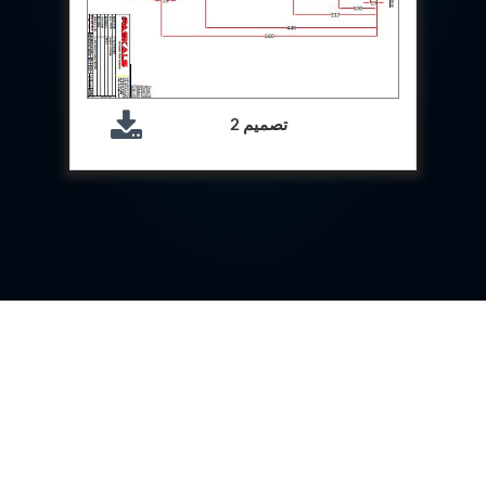
Special Gas Systems
Refrigerator Door Endurance Testing System
Instrumented Measuring Wheel System
Test Pac Digital
Hydraulic_Manifold
Advance Valve Pressurepac 900 Bar
تصميم 2
Hydrostatic Test Bench
Test Pac
Servo Hydraulic Actuators
DAQ System For Filter
Hydraulic Snubber Test Bench
Dynamometer Engine Test Rig
Perfect Binding Machine
Universal Hydraulic Service Trolley
Through Hole Inspection
Oil Flooded Screw Compressor Test Rig
Neometrix Adsorption Medical Oxygen 130Lpm
Ground Power Unit
Capacitor Inspection System
Neometrix Adsorption Medical Oxygen 230Lpm
Mobile Test Facility For Aircraft
Lock Loading Test Rig