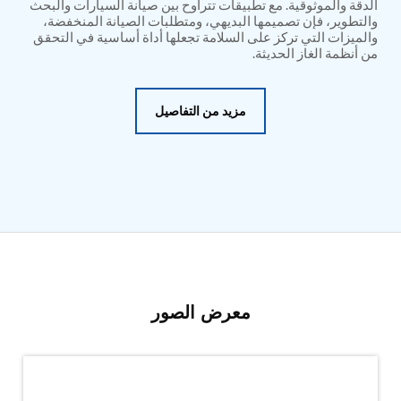
PSA Nitrogen Generation Plant
الدقة والموثوقية. مع تطبيقات تتراوح بين صيانة السيارات والبحث
والتطوير، فإن تصميمها البديهي، ومتطلبات الصيانة المنخفضة،
Dual Hydraulic Test System
والميزات التي تركز على السلامة تجعلها أداة أساسية في التحقق
Hydraulic Damper Test Bench Manufacturer
من أنظمة الغاز الحديثة.
1000 Bar Hydraulic Proof Pressure Test Bench
Drive And Control Automation System
Main Rotor Actuator Test Rig
BMP Pump Test Rig
مزيد من التفاصيل
Refrigeration System
Heavy Duty Automatic Single Row Weapon
Disposal System
Automatic Volumetric Expansion Test System
Modern Universal Automatic Test Equipment
Fuel Consumption Measurement System
Hydraulic Pressure Test Bench
High Pressure Air Test System
PC-Based Counter Timer Test Rig
Integrated Test Rig for Pumps and Fuel Coolers
ECS Test Bench
معرض الصور
Testing and Charging Test Rig for Main and Nose
Landing Gears
Pneumatic Test Rig
Nitrogen Cart With Booster
CNG Vigilant