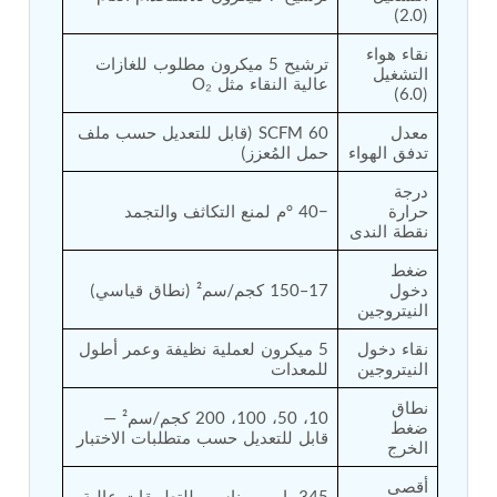
(2.0)
Tank
Weapon Loading Trolley
نقاء هواء 
ترشيح 5 ميكرون مطلوب للغازات 
Hydrualic Drive Of Osa
التشغيل 
عالية النقاء مثل O₂
Test Equipment For Pump And Centrifugal
(6.0)
Breather
معدل 
60 SCFM (قابل للتعديل حسب ملف 
Hydraulic Loading System
تدفق الهواء
حمل المُعزز)
Aircraft Arrester Barrier System
Power Shuttle Transmission Test Rig
درجة 
Tacan Test Bench
حرارة 
−40 °م لمنع التكاثف والتجمد
Automated Inverter Test Rig On Lab View
نقطة الندى
Environment
Doppler Vor Test Rack
ضغط 
Test Rig For Irab Brake System
دخول 
17–150 كجم/سم² (نطاق قياسي)
النيتروجين
Oxygen Gas Boosting Station
Chemical Cleaning Bay
نقاء دخول 
5 ميكرون لعملية نظيفة وعمر أطول 
Oxygen Boosting System For Oxygen Generation
النيتروجين
للمعدات
Plant Psa
Inertia Test Facility
نطاق 
10، 50، 100، 200 كجم/سم² — 
Advanced Test & Calibration Bench for Integrated
ضغط 
قابل للتعديل حسب متطلبات الاختبار
Fuel Pump and Controller in Aircraft Engines
الخرج
Integration Simulator
أقصى 
Vehicle-Mounted Expandable Battery Command
345 بار — مناسب للتطبيقات عالية 