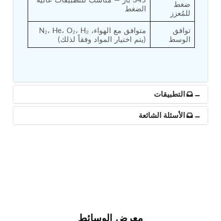
ضغط 
Post (BCP)
الضغط
للمُعزز
Universal Self-Generating Nitrogen Service Cart
(U-SGNSC)
توافق 
متوافق مع الهواء، N₂، He، O₂، H₂ 
General Purpose Pneumatic Test Rig
الوسط
(يتم اختيار المواد وفقاً لذلك)
Mobile Aviation 400Hz Load Bank (Air-Cooled &
Water-Cooled Versions)
Aerospace Hydraulic Pump / Motor Test Bench
Modification of Command-and-Control Carrier
Motor Track (CCC-MT)
التطبيقات
Fuel (ATF) Pump and Nozzle Pressure Ratio Test
Stand
Oxygen Component Test Benches
الأسئلة الشائعة
Hydraulic Filter Test Bench
Chemical Weapon Destruction Facility
Burst Chamber for Hydrogen Cylinder Testing
Fuel Contents Gauging Probe Test Rig – Light
Combat Helicopter
Portable Pneumatic Test Rig for Rudder Actuator
Rudder & Tailplane Test Equipment
Gauge Pressure Switch Test Rig
Hydraulic Proof Pressure Test Rig
Light Strike Vehicle Modification and Upgrade
معرض الوسائط