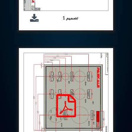
Hydraulic Cutter Machine
Hydraulic Service Trolley 200U
تصميم 1
Hydraulic Service Trolley 120U
Inhibition Rig
Valve Test Rig
Pump Test Rig Dtsn 82
Acm Test Bench
Hydraulic Test Rig Hs 748
Starter Generator Test Bench Advanced Light
Helicopter
Optical Test Bench For Pcb And Optic Testing
CCTV Surveillance System Including Sensor For
Protection
SF6 Recovery Charging Trolley
High Pressure Test Rig
CM Transportation Modules
Universal Hydraulic Test Bench Aircrafts
Hydraulic Test Pac With Chart Recorder
Cold Air Unit Test Bench
Oxygen Changeover Panel Psa To Manifold For
Gas Distribution
Greenfuel Cng Gas Flow Meter