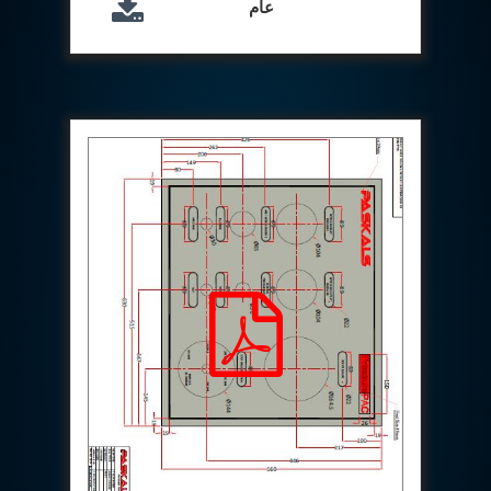
عام
Aircraft Access Ladders & Passenger Steps
Mobile Rectifier & Battery Charger Unit
Portable Liquid Nitrogen Container (Dewar)
Pressure Reducing Panel (PRP) HP Air
Dry Oil-Free Compressed Air System
Munition Handling Trolley (Rocket Transport)
Optical System Integration on Mobile Platforms
Multipurpose Fuel Injection Pump & Injector Test
Rig
Mass Properties Measuring Instrument (MPMI)
Compact Damage Control Torch
PSA Medical Oxygen Generation Plant 2400 LPM
Universal Snubber Test Facility
Impulse Proof And Burst Test Rig
Impulse Testing Machine For Hydraulic Hoses
155 Mm Bomb Shell Hydraulic Pressure Testing
Machine Upto 1800 Bar
Test Equipment For Aircraft Fuel Pump
Tail Rotor Actuator Test Rig
Hydraulic Test Stand 350 Kw
Dynamic Shear And Pressure Impulse Test
Equipment
Hydraulic Jack Machine