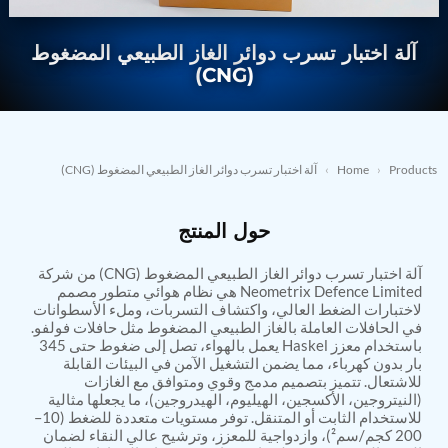
Nitrogen Generating Storage and Distribution
Contact Sales
GSE / GHE
System-UGSSN2
آلة اختبار تسرب دوائر الغاز الطبيعي المضغوط
Dynamic Snubber Shock Arrestor Test Facility
→
REQUEST A QUOTE
About
Rotor Dynamics Test Facility
(CNG)
Starter Generator Test Rig
Resources
Computerized Control Universal Brake Test Bench
70000 RPM Aerospace Bearing Test Rig
Hydrogen Gas Boosting Station
Products
›
Home
›
آلة اختبار تسرب دوائر الغاز الطبيعي المضغوط (CNG)
Aerospace Nozzle Flow Test Bench
Combined Control Unit Test Bench Manufacturer
Hydraulic Suspension Unit Test Bench
حول المنتج
Manufacturer
Aerospace Pressure and Leak Test Rig
Air Droppable Container
آلة اختبار تسرب دوائر الغاز الطبيعي المضغوط (CNG) من شركة
Neometrix Defence Limited هي نظام هوائي متطور مصمم
Computerized Microprocessor Controlled Dv Test
لاختبارات الضغط العالي، واكتشاف التسربات، وملء الأسطوانات
Bench
في الحافلات العاملة بالغاز الطبيعي المضغوط مثل حافلات فولفو.
Computerized Based Test Bench For Panel
باستخدام معزز Haskel يعمل بالهواء، تصل إلى ضغوط حتى 345
Mounted Brake System For Lhb Coaches
بار بدون كهرباء، مما يضمن التشغيل الآمن في البيئات القابلة
Pressure Cycle Test System
للاشتعال. تتميز بتصميم مدمج وقوي ومتوافق مع الغازات
PSA Oxygen Generation Plant-500 LPM
(النيتروجين، الأكسجين، الهيليوم، الهيدروجين)، ما يجعلها مثالية
PSA Oxygen Generation Plant-200 LPM
للاستخدام الثابت أو المتنقل. توفر مستويات متعددة للضغط (10–
Fuel Injection Pump Test Bench
200 كجم/سم²)، وازدواجية للمعزز، وترشيح عالي النقاء لضمان