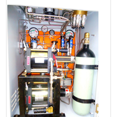
PLC Controlled Autoclave Pressure Tester
Copper Band Press for Ammunition Shell
Cv And Control Valve Test Rig
Dual Power Hydraulic Test Rig
Aero Engine Preservation Manufacturer
Compressor Test Rig
Manual Nitrogen Generation Plant with Integrated
Air Compressor
Supply Of Suction Lubrication System For 1000Hp
Cyclic Spin Test Facility
Mobile Hydraulic Flushing Rig
Hydraulic Powerpack And Actuator System
Manufacturer
Mobile Test Facility For Aircraft Engines
Test Rig For OBIGGS
Oxygen Enrichment Facility
Stun Shell Composition Filling & Assembling
Machine
Tube Pressurization Test Setup
Hydraulic Hose/Tube Proof Test Stand
E-70 Brake Equipment Test Rig
Gear Box Test Bench