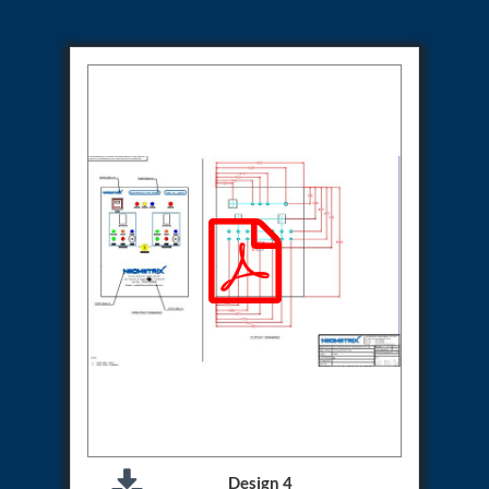
Test Rig For 130Lpm Pump Of Lca
Pcb Functional Test Bench
Neometrix Adsorption Medical Oxygen 80Lpm
Argon Heating And Cooling System
Hydraulic Hose Leak Test Rig
Pressure Loss And Leak Test Rig
PCB Thermal Test Bench
Fuel Pump Test Rig
Distributor Valve Test Rig
Digital Barometer
Gas Cabinets
Hypoxic Gas Generators
Hydraulic Power Pack 230 Lpm 210 Bar
Portable Oxygen Concentrator 10 Lpm
Hydraulic Direction Unit Test Bench
Nitrogen Purging System
Pressurepac
Mechanical and Hydraulic Snubber Test Facility
Hydraulic Hose Burst Testing Machine Upto-3000-
Bar
155 mm Artillery Ammunition hydraulic pressure
testing machine
Design 4
Ammunition Bomb Shell Hydro Test Pressure Test