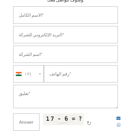
+91
▼
↻