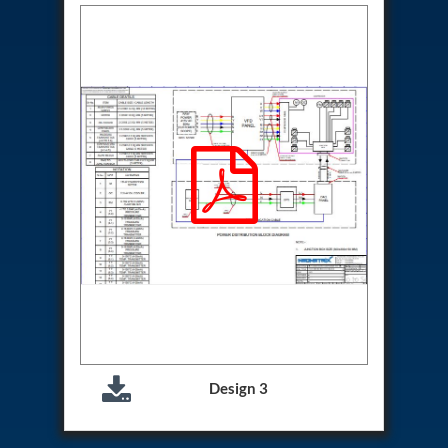
Special Gas Systems
Refrigerator Door Endurance Testing System
Instrumented Measuring Wheel System
Test Pac Digital
Hydraulic_Manifold
Advance Valve Pressurepac 900 Bar
Hydrostatic Test Bench
Test Pac
Servo Hydraulic Actuators
DAQ System For Filter
Hydraulic Snubber Test Bench
Dynamometer Engine Test Rig
Perfect Binding Machine
Universal Hydraulic Service Trolley
Through Hole Inspection
Oil Flooded Screw Compressor Test Rig
Neometrix Adsorption Medical Oxygen 130Lpm
Ground Power Unit
Capacitor Inspection System
Design 3
Neometrix Adsorption Medical Oxygen 230Lpm
Mobile Test Facility For Aircraft
Lock Loading Test Rig