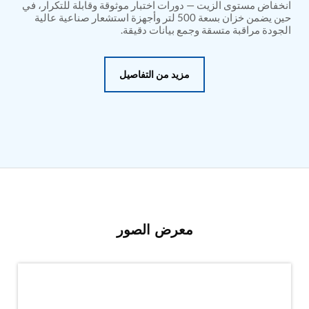
PSA Nitrogen Generation Plant
انخفاض مستوى الزيت — دورات اختبار موثوقة وقابلة للتكرار، في
Dual Hydraulic Test System
حين يضمن خزان بسعة 500 لتر وأجهزة استشعار صناعية عالية
الجودة مراقبة متسقة وجمع بيانات دقيقة.
Hydraulic Damper Test Bench Manufacturer
1000 Bar Hydraulic Proof Pressure Test Bench
Drive And Control Automation System
Main Rotor Actuator Test Rig
مزيد من التفاصيل
BMP Pump Test Rig
Refrigeration System
Heavy Duty Automatic Single Row Weapon
Disposal System
Automatic Volumetric Expansion Test System
Modern Universal Automatic Test Equipment
Fuel Consumption Measurement System
Hydraulic Pressure Test Bench
High Pressure Air Test System
PC-Based Counter Timer Test Rig
Integrated Test Rig for Pumps and Fuel Coolers
معرض الصور
ECS Test Bench
Testing and Charging Test Rig for Main and Nose
Landing Gears
Pneumatic Test Rig
Nitrogen Cart With Booster
CNG Vigilant