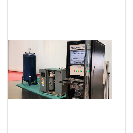
PLC Controlled Autoclave Pressure Tester
Copper Band Press for Ammunition Shell
Cv And Control Valve Test Rig
Dual Power Hydraulic Test Rig
Aero Engine Preservation Manufacturer
Compressor Test Rig
Manual Nitrogen Generation Plant with Integrated
Air Compressor
Supply Of Suction Lubrication System For 1000Hp
Cyclic Spin Test Facility
Mobile Hydraulic Flushing Rig
Hydraulic Powerpack And Actuator System
Manufacturer
Mobile Test Facility For Aircraft Engines
Test Rig For OBIGGS
Oxygen Enrichment Facility
Stun Shell Composition Filling & Assembling
Machine
Tube Pressurization Test Setup
Hydraulic Hose/Tube Proof Test Stand
E-70 Brake Equipment Test Rig
Gear Box Test Bench