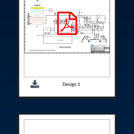
Aircraft Access Ladders & Passenger Steps
Mobile Rectifier & Battery Charger Unit
Portable Liquid Nitrogen Container (Dewar)
Pressure Reducing Panel (PRP) HP Air
Dry Oil-Free Compressed Air System
Munition Handling Trolley (Rocket Transport)
Optical System Integration on Mobile Platforms
Multipurpose Fuel Injection Pump & Injector Test
Rig
Mass Properties Measuring Instrument (MPMI)
Compact Damage Control Torch
PSA Medical Oxygen Generation Plant 2400 LPM
Universal Snubber Test Facility
Impulse Proof And Burst Test Rig
Design 1
Impulse Testing Machine For Hydraulic Hoses
155 Mm Bomb Shell Hydraulic Pressure Testing
Machine Upto 1800 Bar
Test Equipment For Aircraft Fuel Pump
Tail Rotor Actuator Test Rig
Hydraulic Test Stand 350 Kw
Dynamic Shear And Pressure Impulse Test
Equipment
Hydraulic Jack Machine