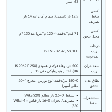
63 أمبير
Tank
Weapon Loading Trolley
أقصى
Hydrualic Drive Of Osa
ضغط
12.5 بار (اسمي)؛ صمام أمان عند 14 بار
Test Equipment For Pump And Centrifugal
تصريف
Breather
Hydraulic Loading System
أقصى
71 قدم³/دقيقة (≈ 120 م³/س) عند 130 °م
Aircraft Arrester Barrier System
معدل تدفق
Power Shuttle Transmission Test Rig
Tacan Test Bench
درجات
Automated Inverter Test Rig On Lab View
الزيت
ISO VG 32, 46, 68, 100
Environment
المدعومة
Doppler Vor Test Rack
Test Rig For Irab Brake System
سعة خزان
500 لتر، وعاء فولاذي عمودي (IS 2062 E 250
Oxygen Gas Boosting Station
الزيت
BR)، اختبار هيدروليكي حتى 15 بار
Chemical Cleaning Bay
Oxygen Boosting System For Oxygen Generation
نطاق عداد
0–150 لتر/دقيقة (نوع توربين، مخرج 4–20
Plant Psa
التدفق
مللي أمبير)
Inertia Test Facility
Advanced Test & Calibration Bench for Integrated
• الشفط: 0–2.5 بار مطلق (Wika S20)
مستشعرات
Fuel Pump and Controller in Aircraft Engines
• التصريف/الخزان: 0–16 بار قياس × 4 (Wika
الضغط
Integration Simulator
S20)
Vehicle-Mounted Expandable Battery Command