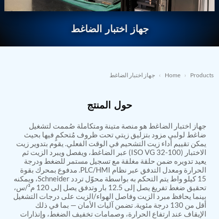
Nitrogen Generating Storage and Distribution
Contact Sales
GSE / GHE
System-UGSSN2
Dynamic Snubber Shock Arrestor Test Facility
جهاز اختبار الضاغط
→
REQUEST A QUOTE
About
Rotor Dynamics Test Facility
Starter Generator Test Rig
Resources
Computerized Control Universal Brake Test Bench
70000 RPM Aerospace Bearing Test Rig
Hydrogen Gas Boosting Station
Products
›
Home
›
جهاز اختبار الضاغط
Aerospace Nozzle Flow Test Bench
Combined Control Unit Test Bench Manufacturer
حول المنتج
Hydraulic Suspension Unit Test Bench
Manufacturer
Aerospace Pressure and Leak Test Rig
جهاز اختبار الضاغط هو منصة متينة ومتكاملة صُممت لتشغيل
Air Droppable Container
ضاغط لولبي مزود بتزليق زيتي تحت ظروف مُتحكمٍ فيها بحيث
Computerized Microprocessor Controlled Dv Test
يمكن تقييم أداء زيت التشحيم في الوقت الفعلي. يقوم بتدوير زيت
الاختبار (ISO VG 32-100) عبر الضاغط، ويفصل ويبرد الزيت ثم
Bench
يعيد تدويره ضمن حلقة مغلقة مع تسجيل مستمر للضغط ودرجة
Computerized Based Test Bench For Panel
الحرارة ومعدل التدفق عبر نظام PLC/HMI. مدفوع بمحرك بقوة
Mounted Brake System For Lhb Coaches
15 كيلو واط يتم التحكم به بواسطة محوّل تردد Schneider، ويمكنه
Pressure Cycle Test System
تحقيق ضغط تفريغ يصل إلى 12.5 بار وتدفق يصل إلى 120 م³/س،
PSA Oxygen Generation Plant-500 LPM
بينما يحافظ مبرد الزيت وفاصل الهواء/الزيت على درجات التشغيل
PSA Oxygen Generation Plant-200 LPM
أقل من 130 درجة مئوية. تضمن آليات الأمان — بما في ذلك
Fuel Injection Pump Test Bench
الإيقاف عند ارتفاع الحرارة، وصمامات تخفيف الضغط، وإنذارات