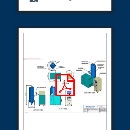
System
Dynamic Snubber Test Facility
Dynamic Shock Arrestor Test Facility
Landing Gear Test Facility
Spray Dryer Nozzle Test Bench
Helium Boosting & Decanting With Hydro Test
Machine
Modified Test Rig for NSH-39M
In Situ Hydraulic Snubber Test Bench
Containerized hydraulic Snubber Test Bench
Rear Cover Hydraulic Test Rig (Electro-Hydraulic
Functional Test Bench)
10 kL Cryogenic Liquid Medical Oxygen Vertical
Storage Tank AIIMS Rishikesh Uttarakhand
10 kL Cryogenic Liquid Medical Oxygen Vertical
Storage Tank MMG Hospital Ghaziabad U.P.
10 kL Cryogenic Liquid Medical Oxygen Vertical
Storage Tank Combined District Hospital Mau U.P.
10 kL Cryogenic Liquid Medical Oxygen Vertical
Storage Tank District Combined Hospital Hathras
U.P.
10 kL Cryogenic Liquid Medical Oxygen Vertical