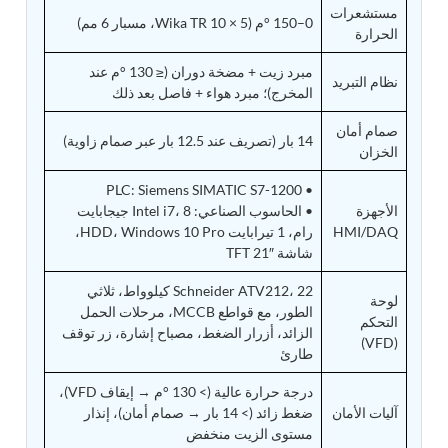
Post (BCP)
مستشعرات
0–150 °م (Wika TR 10 × 5، مسبار 6 مم)
Universal Self-Generating Nitrogen Service Cart
الحرارة
(U-SGNSC)
مبرد زيت + مضخة دوران (≤ 130 °م عند
General Purpose Pneumatic Test Rig
نظام التبريد
Mobile Aviation 400Hz Load Bank (Air-Cooled &
المخرج)؛ مبرد هواء + فاصل بعد ذلك
Water-Cooled Versions)
صمام أمان
Aerospace Hydraulic Pump / Motor Test Bench
14 بار (تصريف عند 12.5 بار عبر صمام زاوية)
الخزان
Modification of Command-and-Control Carrier
Motor Track (CCC-MT)
• PLC: Siemens SIMATIC S7-1200
Fuel (ATF) Pump and Nozzle Pressure Ratio Test
الأجهزة
• الحاسوب الصناعي: Intel i7، 8 جيجابايت
Stand
HMI/DAQ
رام، 1 تيرابايت HDD، Windows 10 Pro،
Oxygen Component Test Benches
Hydraulic Filter Test Bench
شاشة TFT 21″
Chemical Weapon Destruction Facility
Schneider ATV212، 22 كيلوواط، ثلاثي
Burst Chamber for Hydrogen Cylinder Testing
لوحة
الطور، مع قواطع MCCB، مرحلات الحمل
Fuel Contents Gauging Probe Test Rig – Light
التحكم
Combat Helicopter
الزائد، أزرار الضغط، مصباح إشارة، زر توقف
(VFD)
Portable Pneumatic Test Rig for Rudder Actuator
طارئ
Rudder & Tailplane Test Equipment
درجة حرارة عالية (> 130 °م → إيقاف VFD)،
Gauge Pressure Switch Test Rig
Hydraulic Proof Pressure Test Rig
آليات الأمان
ضغط زائد (> 14 بار → صمام أمان)، إنذار
Light Strike Vehicle Modification and Upgrade
مستوى الزيت منخفض