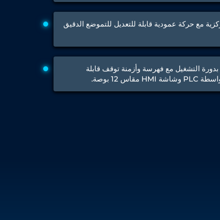
Test Rig for Running-In and Calibration of Reheat and Nozzle 
Hydraulic Package
ة مع حركة عمودية قابلة للتعديل للتموضع الدقيق
Boot Strap Reservoir
Visual Search Kit
Torque Wrench Calibrator
Dynamic high‑pressure hydrogen leak test rig
Small-Arms Ammunition Components
بدورة التشغيل مع فهرسة وأزمنة توقف قابلة
7.62mm M13 Disintegrating Belt Link
H مقاس 12 بوصة.
9mm Cartridge Case Manufacturing Line
Helicopter Washing Rig
Aircraft Tyre Nitrogen Charging Rig
Aircraft Access Ladders & Passenger Steps
Mobile Rectifier & Battery Charger Unit
Portable Liquid Nitrogen Container (Dewar)
Pressure Reducing Panel (PRP) HP Air
Dry Oil-Free Compressed Air System
Munition Handling Trolley (Rocket Transport)
Optical System Integration on Mobile Platforms
Multipurpose Fuel Injection Pump & Injector Test Rig
Mass Properties Measuring Instrument (MPMI)
Compact Damage Control Torch
PSA Medical Oxygen Generation Plant 2400 LPM
Universal Snubber Test Facility