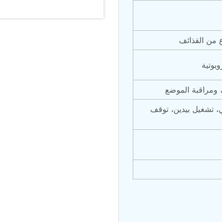
nd Controller in Aircraft Engines
من القذائف
d Versions)
بوتية
 (CCC-MT)
 تشغيل بيدين، توقف 
ter
stems