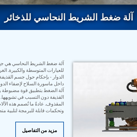
آلة ضغط الشريط النحاسي للذخائر
آلة ضغط الشريط النحاسي هي جها
للعيارات المتوسطة والكبيرة. الغ
rs
الدوار - بإحكام حول جسم القذيفة.
داخل ماسورة السلاح لإضفاء الدور
آلة الضغط بتطبيق قوة مضبوطة 
القذيفة دون التسبب في تشويهها. ا
المقذوف. عادةً ما تُصمم هذه الآلا
وتحكمات قابلة للبرمجة لتلبية مت
مزيد من التفاصيل
ressor
Test Facility