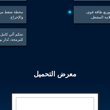
Control Units
زيع طاقة قوي،
محطة ضغط مركزي
امة المشغل.
والإخراج.
تحكم آلي كامل 
للبرمجة، تُدار بواسطة PLC وشاشة MI
معرض التحميل