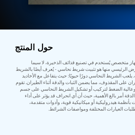
BMP Pump Test Rig
Refrigeration System
Heavy Duty Automatic Single Row Weapon Disposal System
Automatic Volumetric Expansion Test System
Modern Universal Automatic Test Equipment
Fuel Consumption Measurement System
Hydraulic Pressure Test Bench
High Pressure Air Test System
حول المنتج
PC-Based Counter Timer Test Rig
Integrated Test Rig for Pumps and Fuel Coolers
ز متخصص يُستخدم في تصنيع قذائف الذخيرة، لا سيما
ECS Test Bench
رض الرئيسي منها هو تثبيت شريط نحاسي - يُعرف أيضًا بالشريط
Testing and Charging Test Rig for Main and Nose Landing Gea
Pneumatic Test Rig
 يلعب الشريط النحاسي دورًا حيويًا: حيث يتفاعل مع الأخاديد
Nitrogen Cart With Booster
ان على المقذوف، مما يضمن الثبات والدقة أثناء الطيران. تقوم
CNG Vigilant
وعالية الضغط لتركيب أو تشكيل الشريط النحاسي على جسم
PLC Controlled Autoclave Pressure Tester
لدقة أمر بالغ الأهمية، حيث أن أي انحراف قد يؤثر على أداء
Copper Band Press for Ammunition Shell
ت بأنظمة هيدروليكية أو ميكانيكية قوية، وأدوات متقدمة،
Cv And Control Valve Test Rig
طلبات العيارات المختلفة ومواصفات الشرائط.
Dual Power Hydraulic Test Rig
Aero Engine Preservation Manufacturer
Compressor Test Rig
Manual Nitrogen Generation Plant with Integrated Air Comp
Supply Of Suction Lubrication System For 1000Hp Cyclic Spin 