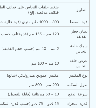
ضغط حلقات النحاس على قذائف الطلق
التطبيق
قذائف مدفعية، إلخ)
قوة الضغط
300 – 1000 طن متري (قوة عالية جدًا)
نطاق قطر 
120 مم – 155 مم (قد يختلف حسب العيار)
القذيفة
سمك حلقة 
2 مم – 10 مم (حسب حجم القذيفة)
النحاس
عرض حلقة 
10 مم – 100 مم
النحاس
نوع المكبس
مكبس عمودي هيدروليكي (شائع)
طول السكتة
200 مم – 600 مم
سرعة الدفع
10 – 50 مم/ثانية (قابلة للتعديل)
قدرة المحرك
15 ك.و – 75 ك.و (حسب قدرة المكبس)