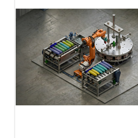
Ku 7 Leak Tester
Gas Purging System
Liquid Oxygen Dispenser 800 Ltr Along With Towable Trolley
45 Degree Left And Right Moment Durability Test Rig
Neometrix Optical Balloon Theodolite
Universal Hydraulic Charging Rig IAF Nasik
Cng Circuit Leak Testing Machine For Volvo Buses
Hydraulic Spreader Machine
Cryogenic Liquid Medical Mxygen Vertical Storage Tank
Weapon Loading Trolley
Hydrualic Drive Of Osa
Test Equipment For Pump And Centrifugal Breather
Hydraulic Loading System
Aircraft Arrester Barrier System
Power Shuttle Transmission Test Rig
Tacan Test Bench
Automated Inverter Test Rig On Lab View Environment
Doppler Vor Test Rack
Test Rig For Irab Brake System
Oxygen Gas Boosting Station
Chemical Cleaning Bay
Oxygen Boosting System For Oxygen Generation Plant Psa