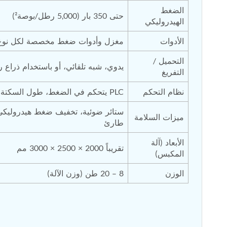
الضغط 
حتى 350 بار (5,000 رطل/بوصة²)
الهيدروليكي
الأدوات
مغزل وأدوات ضغط مخصصة لكل نوع 
التحميل / 
يدوي، شبه تلقائي، أو باستخدام ذراع رو
التفريغ
نظام التحكم
PLC يتحكم في الضغط، طول السكتة، ومراقبة الموضع
ستائر ضوئية، تخفيف ضغط هيدروليكي،
ميزات السلامة
طارئ
الأبعاد (آلة 
تقريباً 2000 × 2500 × 3000 مم
المكبس)
الوزن
8 – 20 طن (وزن الآلة)