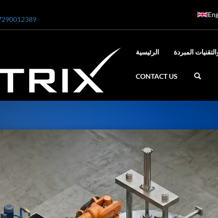
Eng
7290012389
التقنيات المبردة
الرئيسية
CONTACT US
ar
0 Bar STE ENGINEERING SINGAPORE
 Bar ADANI DEFENCE
N2