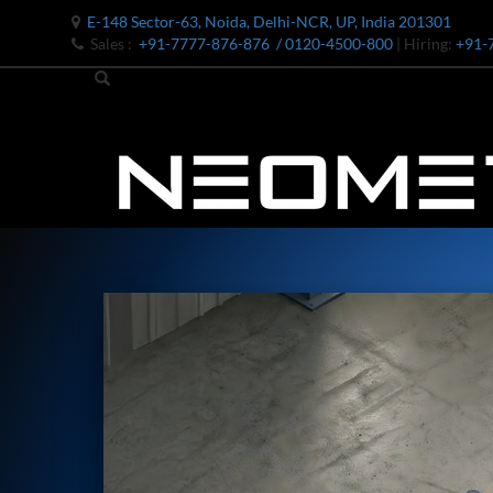
E-148 Sector-63, Noida, Delhi-NCR, UP, India 201301
Sales :
+91-7777-876-876
/ 0120-4500-800
| Hiring:
+91-
Bomb Shell Hydraulic Pressure Testing Machine Upto 1800 B
Bomb Shell Hydraulic Pressure Testing Machine Upto 180
Bomb Shell Hydraulic Pressure Testing Machine Upto 1800
Universal Hydraulic Test Rig
Hydraulic Control Valve Test Bench
Oxygen Charging And Distribution Vehicle IAF-UGSSO2
Nitrogen Generating Storage and Distribution System-UGSS
Dynamic Snubber Shock Arrestor Test Facility