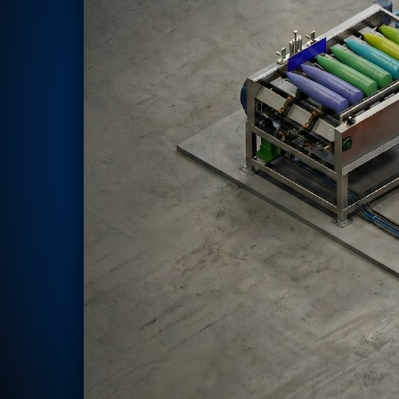
Rotor Dynamics Test Facility
Starter Generator Test Rig
Computerized Control Universal Brake Test Bench
70000 RPM Aerospace Bearing Test Rig
Hydrogen Gas Boosting Station
Aerospace Nozzle Flow Test Bench
Combined Control Unit Test Bench Manufacturer
Hydraulic Suspension Unit Test Bench Manufacturer
Aerospace Pressure and Leak Test Rig
Air Droppable Container
Computerized Microprocessor Controlled Dv Test Bench
Computerized Based Test Bench For Panel Mounted Brake Sy
Pressure Cycle Test System
PSA Oxygen Generation Plant-500 LPM
PSA Oxygen Generation Plant-200 LPM
Fuel Injection Pump Test Bench
PSA Nitrogen Generation Plant
Dual Hydraulic Test System
Hydraulic Damper Test Bench Manufacturer
1000 Bar Hydraulic Proof Pressure Test Bench
Drive And Control Automation System
Main Rotor Actuator Test Rig