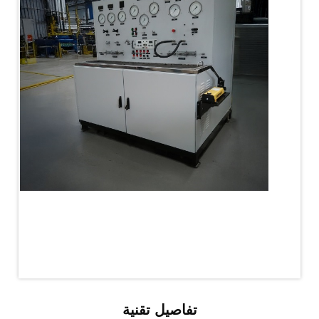
MK-84 2000 lb Bomb Casing
CCB Burn Test Rig
Rain Water Test Rig
Gas Distribution System
Halon Reclaimation And Refiling Facility
Hydraulic Refilling Trolley
Manual Loading Rig
Helium Charging Station
Test Rig For Hydraulic Fluid
Practice Head Torpedo
Cng Regulator Test Bench
Nitrogen Gas Boosting Station
Ku 7 Leak Tester
Gas Purging System
Liquid Oxygen Dispenser 800 Ltr Along With
Towable Trolley
45 Degree Left And Right Moment Durability Test
Rig
Neometrix Optical Balloon Theodolite
Universal Hydraulic Charging Rig IAF Nasik
Cng Circuit Leak Testing Machine For Volvo Buses
Hydraulic Spreader Machine
تفاصيل تقنية
Cryogenic Liquid Medical Mxygen Vertical Storage