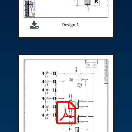
Hydrogen Power-to-Power (P2P) System
Hose Test Bench
Hydraulic Flushing Rig
Co2 N2 Filling System
Design 1
Head Impact Test Rig
Impulse And Load Test Rig
Control Valve Test Rig (Automobile)
High Pressure Leak Testing Machine
Stun Composition & Dye Marker Filling &
Assembling Machine
Test Rig for Running-In and Calibration of Reheat
and Nozzle Control Units
Hydraulic Package
Boot Strap Reservoir
Visual Search Kit
Torque Wrench Calibrator
Dynamic high‑pressure hydrogen leak test rig
Small-Arms Ammunition Components
7.62mm M13 Disintegrating Belt Link
9mm Cartridge Case Manufacturing Line
Helicopter Washing Rig
Aircraft Tyre Nitrogen Charging Rig