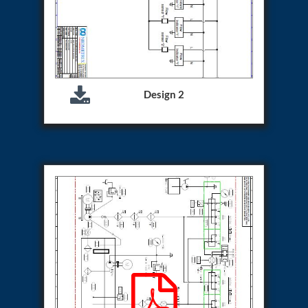
Aircraft Access Ladders & Passenger Steps
Mobile Rectifier & Battery Charger Unit
Portable Liquid Nitrogen Container (Dewar)
Pressure Reducing Panel (PRP) HP Air
Dry Oil-Free Compressed Air System
Munition Handling Trolley (Rocket Transport)
Optical System Integration on Mobile Platforms
Design 2
Multipurpose Fuel Injection Pump & Injector Test
Rig
Mass Properties Measuring Instrument (MPMI)
Compact Damage Control Torch
PSA Medical Oxygen Generation Plant 2400 LPM
Universal Snubber Test Facility
Impulse Proof And Burst Test Rig
Impulse Testing Machine For Hydraulic Hoses
155 Mm Bomb Shell Hydraulic Pressure Testing
Machine Upto 1800 Bar
Test Equipment For Aircraft Fuel Pump
Tail Rotor Actuator Test Rig
Hydraulic Test Stand 350 Kw
Dynamic Shear And Pressure Impulse Test
Equipment
Hydraulic Jack Machine