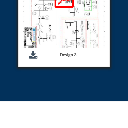
Hydraulic Cutter Machine
Hydraulic Service Trolley 200U
Hydraulic Service Trolley 120U
Inhibition Rig
Valve Test Rig
Pump Test Rig Dtsn 82
Acm Test Bench
Hydraulic Test Rig Hs 748
Starter Generator Test Bench Advanced Light
Design 3
Helicopter
Optical Test Bench For Pcb And Optic Testing
CCTV Surveillance System Including Sensor For
Protection
SF6 Recovery Charging Trolley
High Pressure Test Rig
CM Transportation Modules
Universal Hydraulic Test Bench Aircrafts
Hydraulic Test Pac With Chart Recorder
Cold Air Unit Test Bench
Oxygen Changeover Panel Psa To Manifold For
Gas Distribution
Greenfuel Cng Gas Flow Meter