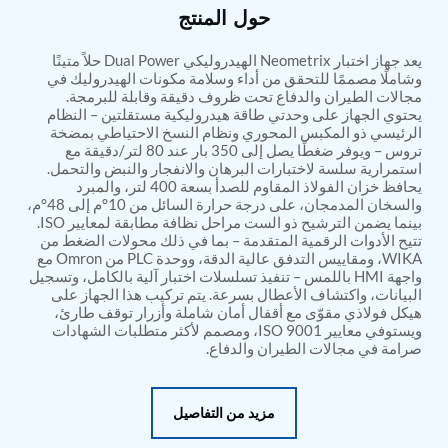
PSA Nitrogen Generation Plant
حول المنتج
Dual Hydraulic Test System
Hydraulic Damper Test Bench Manufacturer
يعد جهاز اختبار Neometrix الهيدروليكي Dual Power حلاً متينًا
1000 Bar Hydraulic Proof Pressure Test Bench
وشاملًا مصممًا للتحقق من أداء وسلامة مكونات الهيدروليك في
Drive And Control Automation System
مجالات الطيران والدفاع تحت ظروف دقيقة وقابلة للبرمجة.
Main Rotor Actuator Test Rig
يحتوي الجهاز على وحدتي طاقة هيدروليكية مستقلتين – النظام
BMP Pump Test Rig
الرئيسي ذو المكبس المحوري ونظام النسخ الاحتياطي بمضخة
Refrigeration System
تروس – ويوفر ضغطًا يصل إلى 350 بار عند 80 لتر/دقيقة مع
Heavy Duty Automatic Single Row Weapon
استمرارية سلسة لاختبارات البرهان والانفجار والنبض والتحمل.
Disposal System
يحافظ خزان الفولاذ المقاوم للصدأ بسعة 400 لتر، والمبرد
والسخان المدمجان، على درجة حرارة السائل من 10°م إلى 48°م،
Automatic Volumetric Expansion Test System
بينما يضمن الترشيح ذو الست مراحل نظافة مطابقة لمعايير ISO.
Modern Universal Automatic Test Equipment
تتيح الأدوات الرقمية المتقدمة – بما في ذلك محولات الضغط من
Fuel Consumption Measurement System
WIKA، ومقاييس التدفق عالية الدقة، ووحدة PLC من Omron مع
Hydraulic Pressure Test Bench
واجهة HMI باللمس – تنفيذ تسلسلات اختبار آلية بالكامل، وتسجيل
High Pressure Air Test System
البيانات، واكتشاف الأعطال بسرعة. يتم تركيب هذا الجهاز على
PC-Based Counter Timer Test Rig
هيكل فولاذي مقوّى مع أقفال أمان شاملة وأزرار توقف طارئ،
Integrated Test Rig for Pumps and Fuel Coolers
ويستوفي معايير ISO 9001، ومصمم لأكثر متطلبات الشهادات
ECS Test Bench
صرامة في مجالات الطيران والدفاع.
Testing and Charging Test Rig for Main and Nose
Landing Gears
Pneumatic Test Rig
مزيد من التفاصيل
Nitrogen Cart With Booster
CNG Vigilant