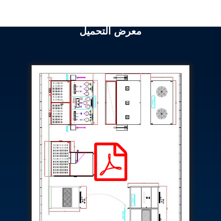
Program
Advanced Life Support Oxygen Test Bench for Pilot
Safety Systems
معرض التحميل
Aerospace Fuel Supply System
Nitrogen Cylinder Manifold Cum Pressure Control
System
Engine Test Cell Data Acquisition System
High Pressure Air Compressor Test Stand
Electrical & Hydraulic System for the Side Gear
Box (LH & RH) Test Rig
Aircraft Servo Valve Hydraulic Test Equipment
Hydro-Gas Suspension (HSU) Validation System
Aircraft Aggregate Flushing Rig
LP Shaft Torsion Fatigue Testing Machine
Integrated Aircraft Hydraulic Reservoir, Intensifier
& Control Module
Water Leak Testing System for Standard and Broad-
Gauge Rolling Stock
Aircraft Electro-Hydraulic Multi-Channel Power
Drive Loading Rig
Aircraft Arresting Gear (AAG) system
Missile Canister Transportation Module
Multi-Port Flow Divider Test Bench