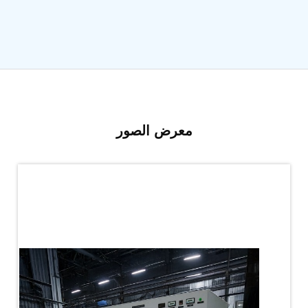
PLC Controlled Autoclave Pressure Tester
Copper Band Press for Ammunition Shell
Cv And Control Valve Test Rig
Dual Power Hydraulic Test Rig
Aero Engine Preservation Manufacturer
Compressor Test Rig
Manual Nitrogen Generation Plant with Integrated
Air Compressor
Supply Of Suction Lubrication System For 1000Hp
معرض الصور
Cyclic Spin Test Facility
Mobile Hydraulic Flushing Rig
Hydraulic Powerpack And Actuator System
Manufacturer
Mobile Test Facility For Aircraft Engines
Test Rig For OBIGGS
Oxygen Enrichment Facility
Stun Shell Composition Filling & Assembling
Machine
Tube Pressurization Test Setup
Hydraulic Hose/Tube Proof Test Stand
E-70 Brake Equipment Test Rig
Gear Box Test Bench