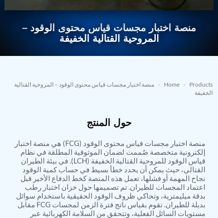
Nitrogen Generating Storage and Distribution
Contact Sales
GSE / GHE
System-UGSSN2
Dynamic Snubber Shock Arrestor Test Facility
منصة اختبار مجسات قياس محتوى الوقود –
→
REQUEST A QUOTE
About
Rotor Dynamics Test Facility
المروحية القتالية الخفيفة
Starter Generator Test Rig
Resources
Computerized Control Universal Brake Test Bench
70000 RPM Aerospace Bearing Test Rig
Hydrogen Gas Boosting Station
Aerospace Nozzle Flow Test Bench
Products
›
Home
›
منصة اختبار مجسات قياس محتوى الوقود – المروحية القتالية
Combined Control Unit Test Bench Manufacturer
الخفيفة
Hydraulic Suspension Unit Test Bench
Manufacturer
حول المنتج
Aerospace Pressure and Leak Test Rig
Air Droppable Container
Computerized Microprocessor Controlled Dv Test
منصة اختبار مجسات قياس محتوى الوقود (FCG) هي منصة اختبار
Bench
إلكترونية متخصصة صُممت لضمان الموثوقية المطلقة في نظام
قياس الوقود للمروحية القتالية الخفيفة (LCH). في بيئة الطيران
Computerized Based Test Bench For Panel
القتالي، حيث يمكن أن يحدد خطأ بسيط في حساب كمية الوقود
Mounted Brake System For Lhb Coaches
نجاح المهمة أو فشلها، تعمل هذه المنصة كخط الدفاع الأخير قبل
Pressure Cycle Test System
اعتماد المجسات للطيران. تم تصميمها حول خزان اختبار رطب
PSA Oxygen Generation Plant-500 LPM
بدقة ميليمترية، وتحاكي ظروف الوقود الحقيقية باستخدام سوائل
PSA Oxygen Generation Plant-200 LPM
بديلة للطيران. تقوم بقياس ناتج فترة الزمن لمجسات FCG مقابل
Fuel Injection Pump Test Bench
مستويات السائل الفعلية، وتتحقق من السلامة الكهربائية عبر