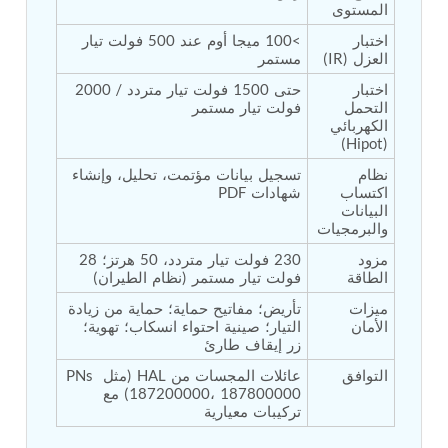
المستوى
Post (BCP)
Universal Self-Generating Nitrogen Service Cart
اختبار 
>100 ميجا أوم عند 500 فولت تيار 
(U-SGNSC)
العزل (IR)
مستمر
General Purpose Pneumatic Test Rig
اختبار 
حتى 1500 فولت تيار متردد / 2000 
Mobile Aviation 400Hz Load Bank (Air-Cooled &
التحمل 
فولت تيار مستمر
Water-Cooled Versions)
الكهربائي 
Aerospace Hydraulic Pump / Motor Test Bench
(Hipot)
Modification of Command-and-Control Carrier
Motor Track (CCC-MT)
نظام 
تسجيل بيانات مؤتمت، تحليل، وإنشاء 
Fuel (ATF) Pump and Nozzle Pressure Ratio Test
اكتساب 
شهادات PDF
البيانات 
Stand
والبرمجيات
Oxygen Component Test Benches
Hydraulic Filter Test Bench
مزود 
230 فولت تيار متردد، 50 هرتز؛ 28 
Chemical Weapon Destruction Facility
الطاقة
فولت تيار مستمر (نظام الطيران)
Burst Chamber for Hydrogen Cylinder Testing
ميزات 
تأريض؛ مفاتيح حماية؛ حماية من زيادة 
Fuel Contents Gauging Probe Test Rig – Light
الأمان
التيار؛ صينية احتواء انسكاب؛ تهوية؛ 
Combat Helicopter
زر إيقاف طارئ
Portable Pneumatic Test Rig for Rudder Actuator
Rudder & Tailplane Test Equipment
التوافق
عائلات المجسات من HAL (مثل PNs 
Gauge Pressure Switch Test Rig
187200000، 187800000) مع 
تركيبات معيارية
Hydraulic Proof Pressure Test Rig
Light Strike Vehicle Modification and Upgrade