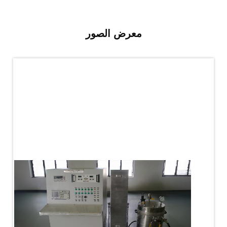
PLC Controlled Autoclave Pressure Tester
Copper Band Press for Ammunition Shell
Cv And Control Valve Test Rig
معرض الصور
Dual Power Hydraulic Test Rig
Aero Engine Preservation Manufacturer
Compressor Test Rig
Manual Nitrogen Generation Plant with Integrated
Air Compressor
Supply Of Suction Lubrication System For 1000Hp
Cyclic Spin Test Facility
Mobile Hydraulic Flushing Rig
Hydraulic Powerpack And Actuator System
Manufacturer
Mobile Test Facility For Aircraft Engines
Test Rig For OBIGGS
Oxygen Enrichment Facility
Stun Shell Composition Filling & Assembling
Machine
Tube Pressurization Test Setup
Hydraulic Hose/Tube Proof Test Stand
E-70 Brake Equipment Test Rig
Gear Box Test Bench