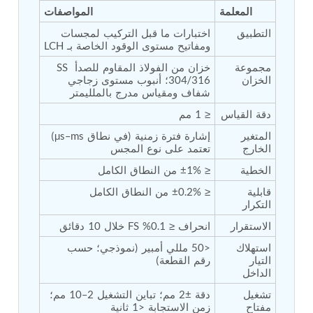
المعلمة
المواصفات
Tank
Weapon Loading Trolley
التطبيق
اختبارات ما قبل التركيب لمجسات 
Hydrualic Drive Of Osa
ومفاتيح مستوى الوقود الخاصة بـ LCH
Test Equipment For Pump And Centrifugal
مجموعة 
خزان من الفولاذ المقاوم للصدأ SS 
Breather
الخزان
304/316؛ أنبوب مستوى زجاجي 
Hydraulic Loading System
شفاف ومقياس مدرج بالملليمتر
Aircraft Arrester Barrier System
Power Shuttle Transmission Test Rig
دقة القياس
≤ 1 مم
Tacan Test Bench
المتغير 
إشارة فترة زمنية (في نطاق µs–ms) 
Automated Inverter Test Rig On Lab View
الخارج
تعتمد على نوع المجس
Environment
Doppler Vor Test Rack
الخطية
≤ ±1% من النطاق الكامل
Test Rig For Irab Brake System
قابلية 
≤ ±0.2% من النطاق الكامل
Oxygen Gas Boosting Station
التكرار
Chemical Cleaning Bay
Oxygen Boosting System For Oxygen Generation
الاستقرار
انحراف ≤ 0.1% FS خلال 10 دقائق
Plant Psa
استهلاك 
<50 مللي أمبير (نموذجي؛ حسب 
Inertia Test Facility
التيار 
رقم القطعة)
Advanced Test & Calibration Bench for Integrated
الداخل
Fuel Pump and Controller in Aircraft Engines
Integration Simulator
تشغيل 
دقة ±2 مم؛ تباين التشغيل 2–10 مم؛ 
مفتاح 
زمن الاستجابة <1 ثانية
Vehicle-Mounted Expandable Battery Command