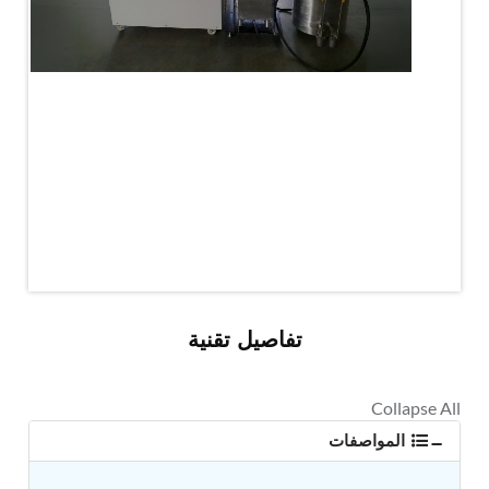
MK-84 2000 lb Bomb Casing
CCB Burn Test Rig
Rain Water Test Rig
Gas Distribution System
Halon Reclaimation And Refiling Facility
Hydraulic Refilling Trolley
Manual Loading Rig
Helium Charging Station
Test Rig For Hydraulic Fluid
Practice Head Torpedo
Cng Regulator Test Bench
Nitrogen Gas Boosting Station
Ku 7 Leak Tester
Gas Purging System
Liquid Oxygen Dispenser 800 Ltr Along With
Towable Trolley
تفاصيل تقنية
45 Degree Left And Right Moment Durability Test
Rig
Neometrix Optical Balloon Theodolite
Universal Hydraulic Charging Rig IAF Nasik
المواصفات
Cng Circuit Leak Testing Machine For Volvo Buses
Hydraulic Spreader Machine
Cryogenic Liquid Medical Mxygen Vertical Storage