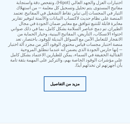
PSA Nitrogen Generation Plant
اختبارات العزل والجهد العالي (Hipot)، وتفحص دقة واستجابة
Dual Hydraulic Test System
مفاتيح المستوى. يتم تحليل وتسجيل كل معلمة — من استهلاك
Hydraulic Damper Test Bench Manufacturer
التيار في المجسات إلى تباين نقاط التشغيل في المفاتيح. تعتمد
المنصة على نظام حديث لاكتساب البيانات والأتمتة لتوفير تقارير
1000 Bar Hydraulic Proof Pressure Test Bench
معايرة قابلة للتتبع تتوافق مع معايير ضمان الجودة في مجال
Drive And Control Automation System
الطيران. تم دمج عناصر السلامة بشكل كامل، بما في ذلك صواني
Main Rotor Actuator Test Rig
احتواء الانسكاب، التأريض، المفاتيح البينية، وخيار الحماية من
BMP Pump Test Rig
الانفجار للتعامل الآمن مع السوائل البديلة للوقود. باختصار، تعد
Refrigeration System
منصة اختبار مجسات قياس محتوى الوقود أكثر من مجرد آلة اختبار
Heavy Duty Automatic Single Row Weapon
— إنها حارس الجودة الذي يضمن أنه عندما تنطلق المروحية
Disposal System
القتالية الخفيفة في السماء، يمكن للطيارين الاعتماد بشكل كامل
Automatic Volumetric Expansion Test System
على مؤشرات الوقود الخاصة بهم، والتركيز على المهمة بثقة تامة
Modern Universal Automatic Test Equipment
بأن أجهزتهم لن تخذلهم أبدًا.
Fuel Consumption Measurement System
Hydraulic Pressure Test Bench
High Pressure Air Test System
مزيد من التفاصيل
PC-Based Counter Timer Test Rig
Integrated Test Rig for Pumps and Fuel Coolers
ECS Test Bench
Testing and Charging Test Rig for Main and Nose
Landing Gears
Pneumatic Test Rig
Nitrogen Cart With Booster
CNG Vigilant