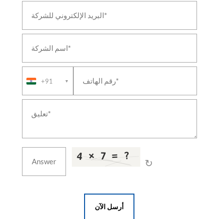
Bettiah Near Rama Maidhan West Champaran Two
PSA Medical Oxygen Generation Plant Maharaja
Suhel Dev Hospital Bahraich
PSA Medical Oxygen Generation Plant Military
Base Hospital Lucknow
PSA Medical Oxygen Generation Plant Military
Hospital Allahabad
PSA Medical Oxygen Generation Plant Military
+91
▼
Hospital Danapur Patna
PSA Medical Oxygen Generation Plant Military
Hospital Fatehgarh Farrukhabad
PSA Medical Oxygen Generation Plant Military
Hospital Golconda Langar Houze Hyderabad
PSA Medical Oxygen Generation Plant Railway
Hospital Secundrabad Nanded
PSA Medical Oxygen Generation Plant State
↻
Cancer Hospital Jaipur Rajsthan
PSA Medical Oxygen Generation Plant Sub District
Hospital Dhamdaha Purnia Bihar
PSA Medical Oxygen Generation Plant Sub District
Hospital Dwarka Gujrat
أرسل الآن
PSA Medical Oxygen Generation Plant Sub District