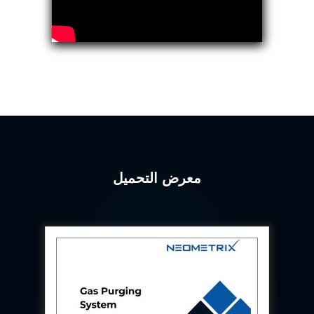
Program
Advanced Life Support Oxygen Test Bench for Pilot
Safety Systems
Aerospace Fuel Supply System
Nitrogen Cylinder Manifold Cum Pressure Control
System
Engine Test Cell Data Acquisition System
High Pressure Air Compressor Test Stand
Electrical & Hydraulic System for the Side Gear
Box (LH & RH) Test Rig
Aircraft Servo Valve Hydraulic Test Equipment
Hydro-Gas Suspension (HSU) Validation System
Aircraft Aggregate Flushing Rig
معرض التحميل
LP Shaft Torsion Fatigue Testing Machine
Integrated Aircraft Hydraulic Reservoir, Intensifier
& Control Module
Water Leak Testing System for Standard and Broad-
Gauge Rolling Stock
Aircraft Electro-Hydraulic Multi-Channel Power
Drive Loading Rig
Aircraft Arresting Gear (AAG) system
Missile Canister Transportation Module
Multi-Port Flow Divider Test Bench