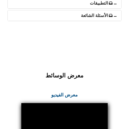
التطبيقات
Post (BCP)
Universal Self-Generating Nitrogen Service Cart
(U-SGNSC)
الأسئلة الشائعة
General Purpose Pneumatic Test Rig
Mobile Aviation 400Hz Load Bank (Air-Cooled &
Water-Cooled Versions)
Aerospace Hydraulic Pump / Motor Test Bench
Modification of Command-and-Control Carrier
Motor Track (CCC-MT)
Fuel (ATF) Pump and Nozzle Pressure Ratio Test
Stand
Oxygen Component Test Benches
Hydraulic Filter Test Bench
معرض الوسائط
Chemical Weapon Destruction Facility
Burst Chamber for Hydrogen Cylinder Testing
Fuel Contents Gauging Probe Test Rig – Light
معرض الفيديو
Combat Helicopter
Portable Pneumatic Test Rig for Rudder Actuator
Rudder & Tailplane Test Equipment
Gauge Pressure Switch Test Rig
Hydraulic Proof Pressure Test Rig
Light Strike Vehicle Modification and Upgrade