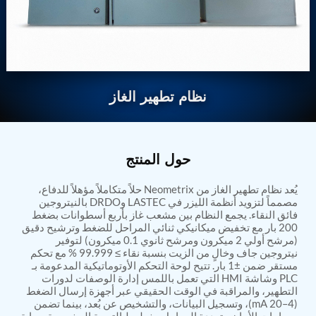
Nitrogen Generating Storage and Distribution
Contact Sales
GSE / GHE
System-UGSSN2
Dynamic Snubber Shock Arrestor Test Facility
→
REQUEST A QUOTE
About
Rotor Dynamics Test Facility
Starter Generator Test Rig
Resources
Computerized Control Universal Brake Test Bench
70000 RPM Aerospace Bearing Test Rig
نظام تطهير الغاز
Hydrogen Gas Boosting Station
Aerospace Nozzle Flow Test Bench
Combined Control Unit Test Bench Manufacturer
Hydraulic Suspension Unit Test Bench
حول المنتج
Manufacturer
Aerospace Pressure and Leak Test Rig
يُعد نظام تطهير الغاز من Neometrix حلاً متكاملاً مؤهلاً للدفاع،
Air Droppable Container
مصمماً لتزويد أنظمة الليزر في LASTEC وDRDO بالنيتروجين
Computerized Microprocessor Controlled Dv Test
فائق النقاء. يجمع النظام بين مشعب غاز بأربع أسطوانات بضغط
Bench
200 بار مع تخفيض ميكانيكي ثنائي المراحل للضغط وترشيح دقيق
Computerized Based Test Bench For Panel
(مرشح أولي 2 ميكرون ومرشح ثانوي 0.1 ميكرون) لتوفير
Mounted Brake System For Lhb Coaches
نيتروجين جاف وخالٍ من الزيت بنسبة نقاء ≥ 99.999 % مع تحكم
Pressure Cycle Test System
مستقر ضمن ±1 بار. تتيح لوحة التحكم الأوتوماتيكية المدعومة بـ
PSA Oxygen Generation Plant-500 LPM
PLC وشاشة HMI التي تعمل باللمس إدارة الوصفات لدورات
التطهير، والمراقبة في الوقت الحقيقي عبر أجهزة إرسال الضغط
PSA Oxygen Generation Plant-200 LPM
(4–20 mA)، وتسجيل البيانات، والتشخيص عن بُعد، بينما تضمن
Fuel Injection Pump Test Bench
صمامات الأمان متعددة المراحل وخطوط التهوية المخصصة حماية