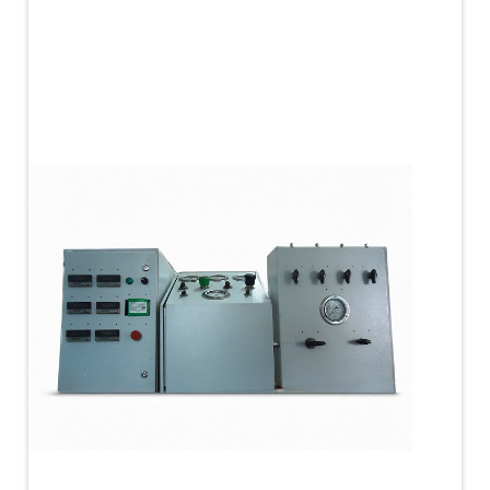
PLC Controlled Autoclave Pressure Tester
Copper Band Press for Ammunition Shell
Cv And Control Valve Test Rig
Dual Power Hydraulic Test Rig
Aero Engine Preservation Manufacturer
Compressor Test Rig
Manual Nitrogen Generation Plant with Integrated
Air Compressor
Supply Of Suction Lubrication System For 1000Hp
Cyclic Spin Test Facility
Mobile Hydraulic Flushing Rig
Hydraulic Powerpack And Actuator System
Manufacturer
Mobile Test Facility For Aircraft Engines
Test Rig For OBIGGS
Oxygen Enrichment Facility
Stun Shell Composition Filling & Assembling
Machine
Tube Pressurization Test Setup
Hydraulic Hose/Tube Proof Test Stand
E-70 Brake Equipment Test Rig
Gear Box Test Bench