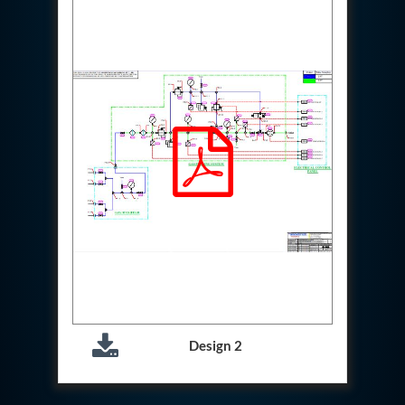
Hydraulic Cutter Machine
Hydraulic Service Trolley 200U
Hydraulic Service Trolley 120U
Inhibition Rig
Valve Test Rig
Pump Test Rig Dtsn 82
Acm Test Bench
Hydraulic Test Rig Hs 748
Starter Generator Test Bench Advanced Light
Helicopter
Optical Test Bench For Pcb And Optic Testing
CCTV Surveillance System Including Sensor For
Protection
SF6 Recovery Charging Trolley
High Pressure Test Rig
CM Transportation Modules
Universal Hydraulic Test Bench Aircrafts
Hydraulic Test Pac With Chart Recorder
Cold Air Unit Test Bench
Design 2
Oxygen Changeover Panel Psa To Manifold For
Gas Distribution
Greenfuel Cng Gas Flow Meter