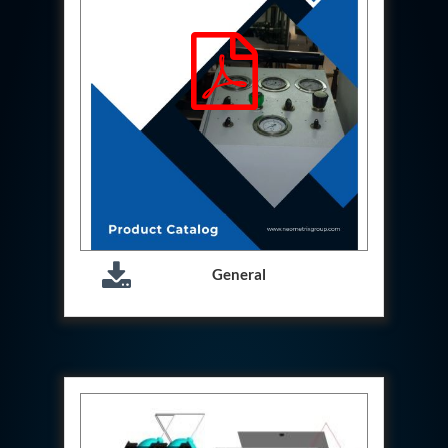
Hydrogen Power-to-Power (P2P) System
Hose Test Bench
Hydraulic Flushing Rig
Co2 N2 Filling System
Head Impact Test Rig
Impulse And Load Test Rig
Control Valve Test Rig (Automobile)
High Pressure Leak Testing Machine
Stun Composition & Dye Marker Filling &
Assembling Machine
Test Rig for Running-In and Calibration of Reheat
and Nozzle Control Units
Hydraulic Package
General
Boot Strap Reservoir
Visual Search Kit
Torque Wrench Calibrator
Dynamic high‑pressure hydrogen leak test rig
Small-Arms Ammunition Components
7.62mm M13 Disintegrating Belt Link
9mm Cartridge Case Manufacturing Line
Helicopter Washing Rig
Aircraft Tyre Nitrogen Charging Rig