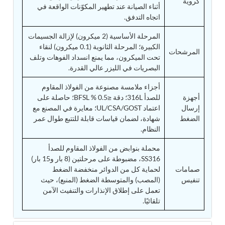
كروية
أثناء الصيانة عند تطهير المكوّنات الواقعة في
Tank
اتجاه التدفق.
Weapon Loading Trolley
Hydrualic Drive Of Osa
المرحلة الأساسية (2 ميكرون) لإزالة الجسيمات
Test Equipment For Pump And Centrifugal
الكبيرة؛ المرحلة الثانوية (0.1 ميكرون) لنقاء
Breather
المرشحات
تحت الميكرون، مما يمنع انسداد الفوهات وتلف
Hydraulic Loading System
البصريات في الليزر عالي القدرة.
Aircraft Arrester Barrier System
Power Shuttle Transmission Test Rig
أجزاء ملامسة مصنوعة من الفولاذ المقاوم
Tacan Test Bench
أجهزة
للصدأ 316L؛ دقة ≤0.5 % BFSL؛ حاصلة على
Automated Inverter Test Rig On Lab View
إرسال
اعتماد UL/CSA/GOST؛ معايرة في المصنع مع
Environment
الضغط
شهادة، لضمان قياسات قابلة للتتبع طوال عمر
Doppler Vor Test Rack
النظام.
Test Rig For Irab Brake System
Oxygen Gas Boosting Station
محملة بنوابض من الفولاذ المقاوم للصدأ
Chemical Cleaning Bay
SS316، مضبوطة على مرحلتين (8 بار و15 بار)
Oxygen Boosting System For Oxygen Generation
صمامات
لحماية كل من الدوائر منخفضة الضغط
Plant Psa
تنفيس
(المصب) والمتوسطة الضغط (المنبع)، حيث
Inertia Test Facility
تعمل على إطلاق الإنذارات والتنفيث الآمن
Advanced Test & Calibration Bench for Integrated
تلقائيًا.
Fuel Pump and Controller in Aircraft Engines
Integration Simulator
Vehicle-Mounted Expandable Battery Command