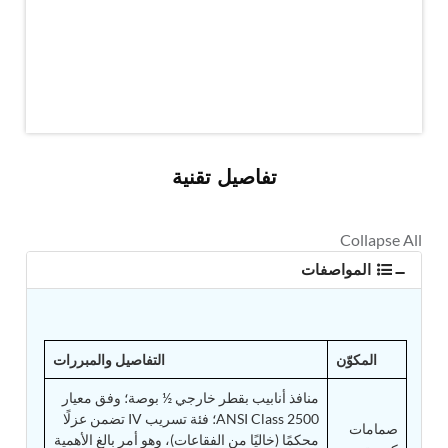
MK-84 2000 lb Bomb Casing
CCB Burn Test Rig
Rain Water Test Rig
Gas Distribution System
Halon Reclaimation And Refiling Facility
Hydraulic Refilling Trolley
Manual Loading Rig
Helium Charging Station
Test Rig For Hydraulic Fluid
تفاصيل تقنية
Practice Head Torpedo
Cng Regulator Test Bench
Nitrogen Gas Boosting Station
Ku 7 Leak Tester
Gas Purging System
المواصفات
Liquid Oxygen Dispenser 800 Ltr Along With
Towable Trolley
45 Degree Left And Right Moment Durability Test
Rig
المكوّن
التفاصيل والمبررات
Neometrix Optical Balloon Theodolite
Universal Hydraulic Charging Rig IAF Nasik
منافذ أنابيب بقطر خارجي ½ بوصة؛ وفق معيار
Cng Circuit Leak Testing Machine For Volvo Buses
ANSI Class 2500؛ فئة تسريب IV تضمن عزلًا
Hydraulic Spreader Machine
صمامات
محكمًا (خاليًا من الفقاعات)، وهو أمر بالغ الأهمية
Cryogenic Liquid Medical Mxygen Vertical Storage