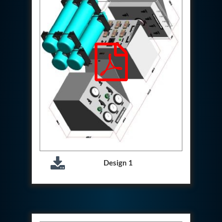
Aircraft Access Ladders & Passenger Steps
Mobile Rectifier & Battery Charger Unit
Portable Liquid Nitrogen Container (Dewar)
Pressure Reducing Panel (PRP) HP Air
Dry Oil-Free Compressed Air System
Munition Handling Trolley (Rocket Transport)
Optical System Integration on Mobile Platforms
Multipurpose Fuel Injection Pump & Injector Test
Rig
Mass Properties Measuring Instrument (MPMI)
Compact Damage Control Torch
PSA Medical Oxygen Generation Plant 2400 LPM
Universal Snubber Test Facility
Impulse Proof And Burst Test Rig
Impulse Testing Machine For Hydraulic Hoses
155 Mm Bomb Shell Hydraulic Pressure Testing
Design 1
Machine Upto 1800 Bar
Test Equipment For Aircraft Fuel Pump
Tail Rotor Actuator Test Rig
Hydraulic Test Stand 350 Kw
Dynamic Shear And Pressure Impulse Test
Equipment
Hydraulic Jack Machine