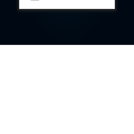
Test Rig For 130Lpm Pump Of Lca
Pcb Functional Test Bench
Neometrix Adsorption Medical Oxygen 80Lpm
Argon Heating And Cooling System
Hydraulic Hose Leak Test Rig
Pressure Loss And Leak Test Rig
PCB Thermal Test Bench
Fuel Pump Test Rig
Distributor Valve Test Rig
Digital Barometer
Gas Cabinets
Hypoxic Gas Generators
Hydraulic Power Pack 230 Lpm 210 Bar
Portable Oxygen Concentrator 10 Lpm
Hydraulic Direction Unit Test Bench
Nitrogen Purging System
Pressurepac
Mechanical and Hydraulic Snubber Test Facility
Hydraulic Hose Burst Testing Machine Upto-3000-
Bar
155 mm Artillery Ammunition hydraulic pressure
testing machine
Ammunition Bomb Shell Hydro Test Pressure Test