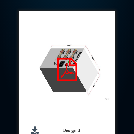
Special Gas Systems
Refrigerator Door Endurance Testing System
Instrumented Measuring Wheel System
Test Pac Digital
Hydraulic_Manifold
Advance Valve Pressurepac 900 Bar
Hydrostatic Test Bench
Test Pac
Servo Hydraulic Actuators
DAQ System For Filter
Hydraulic Snubber Test Bench
Dynamometer Engine Test Rig
Perfect Binding Machine
Universal Hydraulic Service Trolley
Through Hole Inspection
Oil Flooded Screw Compressor Test Rig
Neometrix Adsorption Medical Oxygen 130Lpm
Ground Power Unit
Capacitor Inspection System
Neometrix Adsorption Medical Oxygen 230Lpm
Mobile Test Facility For Aircraft
Lock Loading Test Rig
Design 3