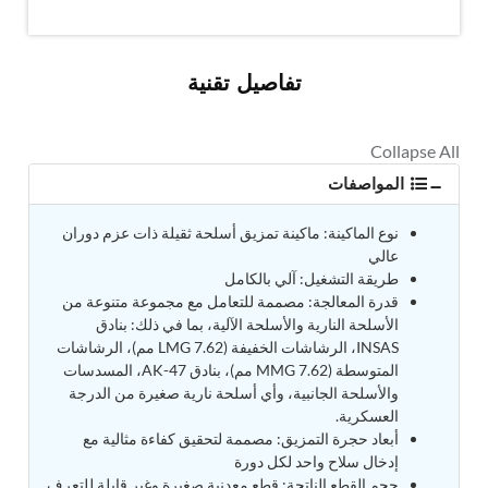
MK-84 2000 lb Bomb Casing
CCB Burn Test Rig
Rain Water Test Rig
Gas Distribution System
تفاصيل تقنية
Halon Reclaimation And Refiling Facility
Hydraulic Refilling Trolley
Manual Loading Rig
Helium Charging Station
المواصفات
Test Rig For Hydraulic Fluid
Practice Head Torpedo
Cng Regulator Test Bench
نوع الماكينة: ماكينة تمزيق أسلحة ثقيلة ذات عزم دوران
Nitrogen Gas Boosting Station
عالي
Ku 7 Leak Tester
طريقة التشغيل: آلي بالكامل
Gas Purging System
قدرة المعالجة: مصممة للتعامل مع مجموعة متنوعة من
Liquid Oxygen Dispenser 800 Ltr Along With
الأسلحة النارية والأسلحة الآلية، بما في ذلك: بنادق
Towable Trolley
INSAS، الرشاشات الخفيفة (LMG 7.62 مم)، الرشاشات
45 Degree Left And Right Moment Durability Test
المتوسطة (MMG 7.62 مم)، بنادق AK-47، المسدسات
Rig
والأسلحة الجانبية، وأي أسلحة نارية صغيرة من الدرجة
Neometrix Optical Balloon Theodolite
العسكرية.
Universal Hydraulic Charging Rig IAF Nasik
أبعاد حجرة التمزيق: مصممة لتحقيق كفاءة مثالية مع
Cng Circuit Leak Testing Machine For Volvo Buses
إدخال سلاح واحد لكل دورة
Hydraulic Spreader Machine
حجم القطع الناتجة: قطع معدنية صغيرة وغير قابلة للتعرف
Cryogenic Liquid Medical Mxygen Vertical Storage