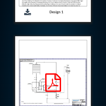
Hydrogen Power-to-Power (P2P) System
Hose Test Bench
Design 1
Hydraulic Flushing Rig
Co2 N2 Filling System
Head Impact Test Rig
Impulse And Load Test Rig
Control Valve Test Rig (Automobile)
High Pressure Leak Testing Machine
Stun Composition & Dye Marker Filling &
Assembling Machine
Test Rig for Running-In and Calibration of Reheat
and Nozzle Control Units
Hydraulic Package
Boot Strap Reservoir
Visual Search Kit
Torque Wrench Calibrator
Dynamic high‑pressure hydrogen leak test rig
Small-Arms Ammunition Components
7.62mm M13 Disintegrating Belt Link
9mm Cartridge Case Manufacturing Line
Helicopter Washing Rig
Aircraft Tyre Nitrogen Charging Rig