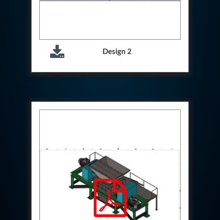
Aircraft Access Ladders & Passenger Steps
Mobile Rectifier & Battery Charger Unit
Portable Liquid Nitrogen Container (Dewar)
Pressure Reducing Panel (PRP) HP Air
Dry Oil-Free Compressed Air System
Design 2
Munition Handling Trolley (Rocket Transport)
Optical System Integration on Mobile Platforms
Multipurpose Fuel Injection Pump & Injector Test
Rig
Mass Properties Measuring Instrument (MPMI)
Compact Damage Control Torch
PSA Medical Oxygen Generation Plant 2400 LPM
Universal Snubber Test Facility
Impulse Proof And Burst Test Rig
Impulse Testing Machine For Hydraulic Hoses
155 Mm Bomb Shell Hydraulic Pressure Testing
Machine Upto 1800 Bar
Test Equipment For Aircraft Fuel Pump
Tail Rotor Actuator Test Rig
Hydraulic Test Stand 350 Kw
Dynamic Shear And Pressure Impulse Test
Equipment
Hydraulic Jack Machine