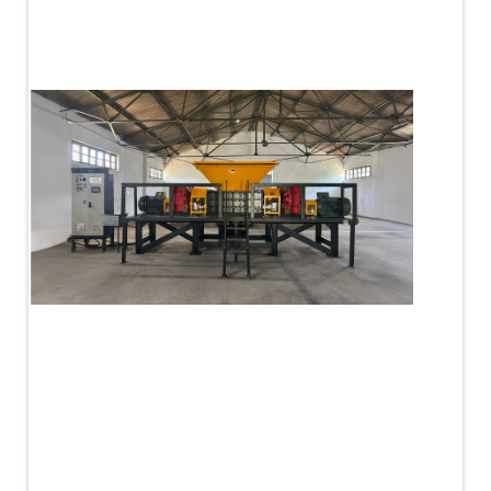
PLC Controlled Autoclave Pressure Tester
Copper Band Press for Ammunition Shell
Cv And Control Valve Test Rig
Dual Power Hydraulic Test Rig
Aero Engine Preservation Manufacturer
Compressor Test Rig
Manual Nitrogen Generation Plant with Integrated
Air Compressor
Supply Of Suction Lubrication System For 1000Hp
Cyclic Spin Test Facility
Mobile Hydraulic Flushing Rig
Hydraulic Powerpack And Actuator System
Manufacturer
Mobile Test Facility For Aircraft Engines
Test Rig For OBIGGS
Oxygen Enrichment Facility
Stun Shell Composition Filling & Assembling
Machine
Tube Pressurization Test Setup
Hydraulic Hose/Tube Proof Test Stand
E-70 Brake Equipment Test Rig
Gear Box Test Bench