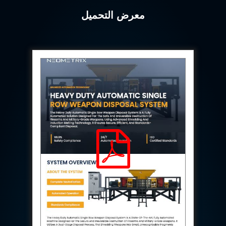
Program
Advanced Life Support Oxygen Test Bench for Pilot
معرض التحميل
Safety Systems
Aerospace Fuel Supply System
Nitrogen Cylinder Manifold Cum Pressure Control
System
Engine Test Cell Data Acquisition System
High Pressure Air Compressor Test Stand
Electrical & Hydraulic System for the Side Gear
Box (LH & RH) Test Rig
Aircraft Servo Valve Hydraulic Test Equipment
Hydro-Gas Suspension (HSU) Validation System
Aircraft Aggregate Flushing Rig
LP Shaft Torsion Fatigue Testing Machine
Integrated Aircraft Hydraulic Reservoir, Intensifier
& Control Module
Water Leak Testing System for Standard and Broad-
Gauge Rolling Stock
Aircraft Electro-Hydraulic Multi-Channel Power
Drive Loading Rig
Aircraft Arresting Gear (AAG) system
Missile Canister Transportation Module
Multi-Port Flow Divider Test Bench