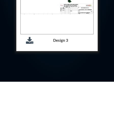
Hydraulic Cutter Machine
Hydraulic Service Trolley 200U
Hydraulic Service Trolley 120U
Inhibition Rig
Valve Test Rig
Pump Test Rig Dtsn 82
Acm Test Bench
Design 3
Hydraulic Test Rig Hs 748
Starter Generator Test Bench Advanced Light
Helicopter
Optical Test Bench For Pcb And Optic Testing
CCTV Surveillance System Including Sensor For
Protection
SF6 Recovery Charging Trolley
High Pressure Test Rig
CM Transportation Modules
Universal Hydraulic Test Bench Aircrafts
Hydraulic Test Pac With Chart Recorder
Cold Air Unit Test Bench
Oxygen Changeover Panel Psa To Manifold For
Gas Distribution
Greenfuel Cng Gas Flow Meter