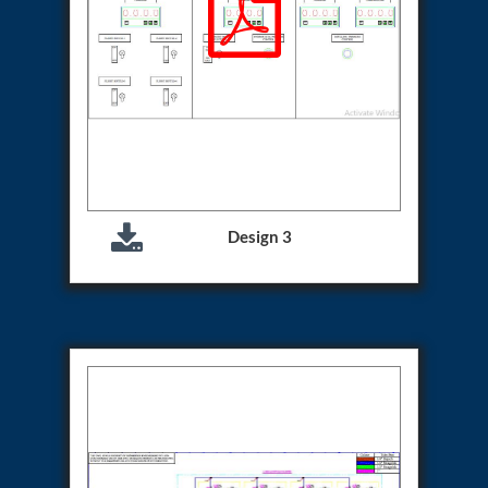
Special Gas Systems
Refrigerator Door Endurance Testing System
Instrumented Measuring Wheel System
Test Pac Digital
Hydraulic_Manifold
Advance Valve Pressurepac 900 Bar
Hydrostatic Test Bench
Test Pac
Servo Hydraulic Actuators
DAQ System For Filter
Hydraulic Snubber Test Bench
Design 3
Dynamometer Engine Test Rig
Perfect Binding Machine
Universal Hydraulic Service Trolley
Through Hole Inspection
Oil Flooded Screw Compressor Test Rig
Neometrix Adsorption Medical Oxygen 130Lpm
Ground Power Unit
Capacitor Inspection System
Neometrix Adsorption Medical Oxygen 230Lpm
Mobile Test Facility For Aircraft
Lock Loading Test Rig