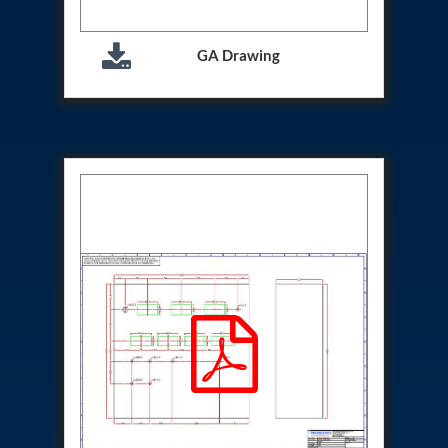
Hydrogen Power-to-Power (P2P) System
Hose Test Bench
GA Drawing
Hydraulic Flushing Rig
Co2 N2 Filling System
Head Impact Test Rig
Impulse And Load Test Rig
Control Valve Test Rig (Automobile)
High Pressure Leak Testing Machine
Stun Composition & Dye Marker Filling &
Assembling Machine
Test Rig for Running-In and Calibration of Reheat
and Nozzle Control Units
Hydraulic Package
Boot Strap Reservoir
Visual Search Kit
Torque Wrench Calibrator
Dynamic high‑pressure hydrogen leak test rig
Small-Arms Ammunition Components
7.62mm M13 Disintegrating Belt Link
9mm Cartridge Case Manufacturing Line
Helicopter Washing Rig
Aircraft Tyre Nitrogen Charging Rig