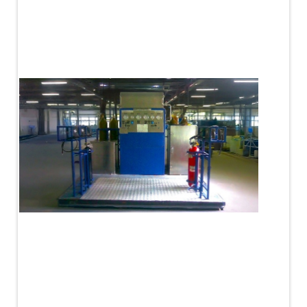
PLC Controlled Autoclave Pressure Tester
Copper Band Press for Ammunition Shell
Cv And Control Valve Test Rig
Dual Power Hydraulic Test Rig
Aero Engine Preservation Manufacturer
Compressor Test Rig
Manual Nitrogen Generation Plant with Integrated
Air Compressor
Supply Of Suction Lubrication System For 1000Hp
Cyclic Spin Test Facility
Mobile Hydraulic Flushing Rig
Hydraulic Powerpack And Actuator System
Manufacturer
Mobile Test Facility For Aircraft Engines
Test Rig For OBIGGS
Oxygen Enrichment Facility
Stun Shell Composition Filling & Assembling
Machine
Tube Pressurization Test Setup
Hydraulic Hose/Tube Proof Test Stand
E-70 Brake Equipment Test Rig
Gear Box Test Bench