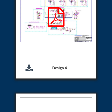
Test Rig For 130Lpm Pump Of Lca
Pcb Functional Test Bench
Neometrix Adsorption Medical Oxygen 80Lpm
Argon Heating And Cooling System
Hydraulic Hose Leak Test Rig
Pressure Loss And Leak Test Rig
PCB Thermal Test Bench
Fuel Pump Test Rig
Distributor Valve Test Rig
Digital Barometer
Gas Cabinets
Hypoxic Gas Generators
Hydraulic Power Pack 230 Lpm 210 Bar
Portable Oxygen Concentrator 10 Lpm
Design 4
Hydraulic Direction Unit Test Bench
Nitrogen Purging System
Pressurepac
Mechanical and Hydraulic Snubber Test Facility
Hydraulic Hose Burst Testing Machine Upto-3000-
Bar
155 mm Artillery Ammunition hydraulic pressure
testing machine
Ammunition Bomb Shell Hydro Test Pressure Test