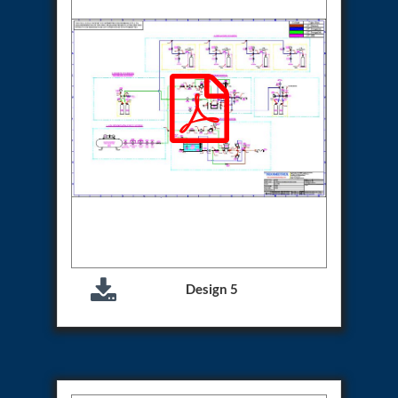
System
Dynamic Snubber Test Facility
Dynamic Shock Arrestor Test Facility
Landing Gear Test Facility
Spray Dryer Nozzle Test Bench
Helium Boosting & Decanting With Hydro Test
Machine
Modified Test Rig for NSH-39M
In Situ Hydraulic Snubber Test Bench
Containerized hydraulic Snubber Test Bench
Rear Cover Hydraulic Test Rig (Electro-Hydraulic
Functional Test Bench)
10 kL Cryogenic Liquid Medical Oxygen Vertical
Storage Tank AIIMS Rishikesh Uttarakhand
10 kL Cryogenic Liquid Medical Oxygen Vertical
Storage Tank MMG Hospital Ghaziabad U.P.
Design 5
10 kL Cryogenic Liquid Medical Oxygen Vertical
Storage Tank Combined District Hospital Mau U.P.
10 kL Cryogenic Liquid Medical Oxygen Vertical
Storage Tank District Combined Hospital Hathras
U.P.
10 kL Cryogenic Liquid Medical Oxygen Vertical