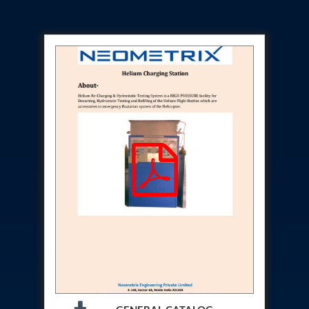
Post (BCP)
Universal Self-Generating Nitrogen Service Cart
(U-SGNSC)
General Purpose Pneumatic Test Rig
Mobile Aviation 400Hz Load Bank (Air-Cooled &
Water-Cooled Versions)
Aerospace Hydraulic Pump / Motor Test Bench
Modification of Command-and-Control Carrier
Motor Track (CCC-MT)
Fuel (ATF) Pump and Nozzle Pressure Ratio Test
Stand
Oxygen Component Test Benches
Hydraulic Filter Test Bench
Chemical Weapon Destruction Facility
Burst Chamber for Hydrogen Cylinder Testing
Fuel Contents Gauging Probe Test Rig – Light
Combat Helicopter
Portable Pneumatic Test Rig for Rudder Actuator
Rudder & Tailplane Test Equipment
Gauge Pressure Switch Test Rig
Hydraulic Proof Pressure Test Rig
Light Strike Vehicle Modification and Upgrade