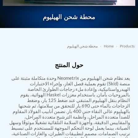
Nitrogen Generating Storage and Distribution
Contact Sales
GSE / GHE
System-UGSSN2
Dynamic Snubber Shock Arrestor Test Facility
محطة شحن الهيليوم
→
REQUEST A QUOTE
About
Rotor Dynamics Test Facility
Starter Generator Test Rig
Resources
Computerized Control Universal Brake Test Bench
70000 RPM Aerospace Bearing Test Rig
Products
›
Home
›
محطة شحن الهيليوم
Hydrogen Gas Boosting Station
Aerospace Nozzle Flow Test Bench
Combined Control Unit Test Bench Manufacturer
حول المنتج
Hydraulic Suspension Unit Test Bench
Manufacturer
Aerospace Pressure and Leak Test Rig
يعد نظام شحن الهيليوم من Neometrix وحدة متكاملة مثبتة على
منصة (Skid) تقوم بعملية فصل الغاز، وإجراء الاختبارات
Air Droppable Container
الهيدرواستاتيكية، وإعادة ملء زجاجات الطوارئ الخاصة
Computerized Microprocessor Controlled Dv Test
بالمروحيات بأمان. باستخدام معززات Haskel الهوائية، يقوم
Bench
النظام بنقل الهيليوم المتبقي عند ضغط 125 بار، وضغط
Computerized Based Test Bench For Panel
الزجاجات بالماء حتى 690 بار للتحقق من سلامتها، ثم شحنها
Mounted Brake System For Lhb Coaches
بالهيليوم عالي النقاء حتى 400 بار. تضمن أنابيب الفولاذ المقاوم
Pressure Cycle Test System
للصدأ متعددة المراحل، وأنظمة الترشيح متعددة المراحل،
PSA Oxygen Generation Plant-500 LPM
والمقاييس الدقيقة، وأجهزة السلامة التلقائية تشغيلًا موثوقًا وسهل
PSA Oxygen Generation Plant-200 LPM
الصيانة، بينما يعمل لوحة التحكم الموجهة للمستخدم على تبسيط
Fuel Injection Pump Test Bench
ترتيب الصمامات. مصمم لتطبيقات الطيران، والغازات الصناعية،