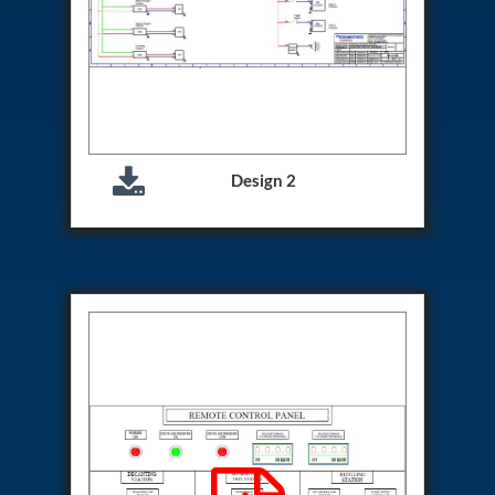
Hydraulic Cutter Machine
Hydraulic Service Trolley 200U
Hydraulic Service Trolley 120U
Inhibition Rig
Valve Test Rig
Pump Test Rig Dtsn 82
Acm Test Bench
Hydraulic Test Rig Hs 748
Design 2
Starter Generator Test Bench Advanced Light
Helicopter
Optical Test Bench For Pcb And Optic Testing
CCTV Surveillance System Including Sensor For
Protection
SF6 Recovery Charging Trolley
High Pressure Test Rig
CM Transportation Modules
Universal Hydraulic Test Bench Aircrafts
Hydraulic Test Pac With Chart Recorder
Cold Air Unit Test Bench
Oxygen Changeover Panel Psa To Manifold For
Gas Distribution
Greenfuel Cng Gas Flow Meter