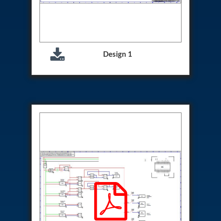
Aircraft Access Ladders & Passenger Steps
Mobile Rectifier & Battery Charger Unit
Portable Liquid Nitrogen Container (Dewar)
Pressure Reducing Panel (PRP) HP Air
Dry Oil-Free Compressed Air System
Munition Handling Trolley (Rocket Transport)
Design 1
Optical System Integration on Mobile Platforms
Multipurpose Fuel Injection Pump & Injector Test
Rig
Mass Properties Measuring Instrument (MPMI)
Compact Damage Control Torch
PSA Medical Oxygen Generation Plant 2400 LPM
Universal Snubber Test Facility
Impulse Proof And Burst Test Rig
Impulse Testing Machine For Hydraulic Hoses
155 Mm Bomb Shell Hydraulic Pressure Testing
Machine Upto 1800 Bar
Test Equipment For Aircraft Fuel Pump
Tail Rotor Actuator Test Rig
Hydraulic Test Stand 350 Kw
Dynamic Shear And Pressure Impulse Test
Equipment
Hydraulic Jack Machine