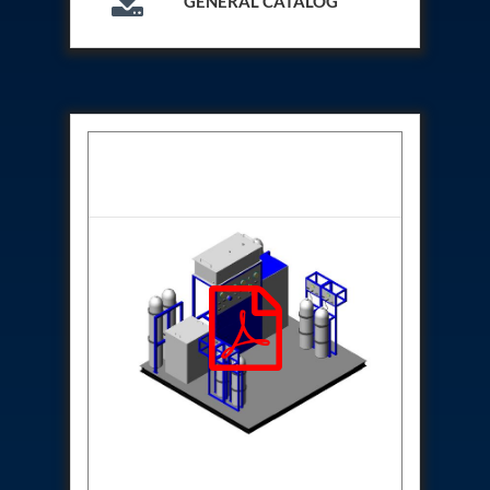
GENERAL CATALOG
Program
Advanced Life Support Oxygen Test Bench for Pilot
Safety Systems
Aerospace Fuel Supply System
Nitrogen Cylinder Manifold Cum Pressure Control
System
Engine Test Cell Data Acquisition System
High Pressure Air Compressor Test Stand
Electrical & Hydraulic System for the Side Gear
Box (LH & RH) Test Rig
Aircraft Servo Valve Hydraulic Test Equipment
Hydro-Gas Suspension (HSU) Validation System
Aircraft Aggregate Flushing Rig
LP Shaft Torsion Fatigue Testing Machine
Integrated Aircraft Hydraulic Reservoir, Intensifier
& Control Module
Water Leak Testing System for Standard and Broad-
Gauge Rolling Stock
Aircraft Electro-Hydraulic Multi-Channel Power
Drive Loading Rig
Aircraft Arresting Gear (AAG) system
Missile Canister Transportation Module
Multi-Port Flow Divider Test Bench