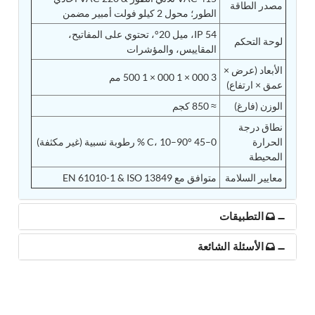
مصدر الطاقة
Post (BCP)
الطور؛ محول 2 كيلو فولت أمبير مضمن
Universal Self-Generating Nitrogen Service Cart
IP 54، ميل 20°، تحتوي على المفاتيح،
(U-SGNSC)
لوحة التحكم
المقاييس، والمؤشرات
General Purpose Pneumatic Test Rig
Mobile Aviation 400Hz Load Bank (Air-Cooled &
الأبعاد (عرض ×
3 000 × 1 000 × 1 500 مم
Water-Cooled Versions)
عمق × ارتفاع)
Aerospace Hydraulic Pump / Motor Test Bench
الوزن (فارغ)
≈ 850 كجم
Modification of Command-and-Control Carrier
Motor Track (CCC-MT)
نطاق درجة
Fuel (ATF) Pump and Nozzle Pressure Ratio Test
الحرارة
0–45 °C، 10–90 % رطوبة نسبية (غير مكثفة)
Stand
المحيطة
Oxygen Component Test Benches
Hydraulic Filter Test Bench
معايير السلامة
متوافق مع EN 61010-1 & ISO 13849
Chemical Weapon Destruction Facility
Burst Chamber for Hydrogen Cylinder Testing
التطبيقات
Fuel Contents Gauging Probe Test Rig – Light
Combat Helicopter
الأسئلة الشائعة
Portable Pneumatic Test Rig for Rudder Actuator
Rudder & Tailplane Test Equipment
Gauge Pressure Switch Test Rig
Hydraulic Proof Pressure Test Rig
Light Strike Vehicle Modification and Upgrade