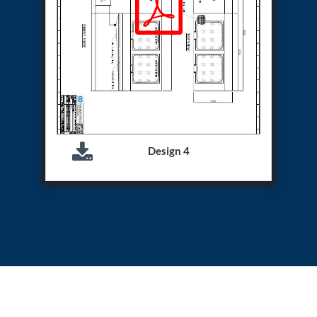
Special Gas Systems
Refrigerator Door Endurance Testing System
Instrumented Measuring Wheel System
Test Pac Digital
Hydraulic_Manifold
Advance Valve Pressurepac 900 Bar
Hydrostatic Test Bench
Test Pac
Servo Hydraulic Actuators
DAQ System For Filter
Hydraulic Snubber Test Bench
Design 4
Dynamometer Engine Test Rig
Perfect Binding Machine
Universal Hydraulic Service Trolley
Through Hole Inspection
Oil Flooded Screw Compressor Test Rig
Neometrix Adsorption Medical Oxygen 130Lpm
Ground Power Unit
Capacitor Inspection System
Neometrix Adsorption Medical Oxygen 230Lpm
Mobile Test Facility For Aircraft
Lock Loading Test Rig