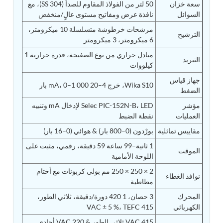
سعة خزان
50 لتر من الفولاذ المقاوم للصدأ (SS 304)، مع
Tank
السوائل
نافذة عرض ومفاتيح مستوى عالٍ/منخفض
Weapon Loading Trolley
مرشحات خرطوشة متسلسلة 10 ميكرومتر،
Hydrualic Drive Of Osa
الترشيح
6 ميكرومتر، 3 ميكرومتر
Test Equipment For Pump And Centrifugal
Breather
مبادل حراري من نوع الصفيحة، قدرة حرارية 1
التبريد
Hydraulic Loading System
كيلووات
Aircraft Arrester Barrier System
Power Shuttle Transmission Test Rig
جهاز قياس
Wika S10، خرج 4–20 mA، 0–1 000 بار
Tacan Test Bench
الضغط
Automated Inverter Test Rig On Lab View
مؤشر
Selec PIC-152N-B، LED لإدخال mA وتنبيه
Environment
العمليات
نقطة الضبط
Doppler Vor Test Rack
Test Rig For Irab Brake System
مقاييس تماثلية
بورْدون (0–800 بار) & هوائي (0–16 بار)
Oxygen Gas Boosting Station
1 ثانية–99 ساعة 59 دقيقة، رقمي، مثبت على
Chemical Cleaning Bay
الموقت
اللوحة الأمامية
Oxygen Boosting System For Oxygen Generation
Plant Psa
2 × 250 × 250 مم بولي كربونات مع أختام
نوافذ الغطاء
Inertia Test Facility
مطاطية
Advanced Test & Calibration Bench for Integrated
المحرك
3 حصان، 1 420 دورة/دقيقة، ثلاثي الطور،
Fuel Pump and Controller in Aircraft Engines
الكهربائي
415 VAC ± 5 %، TEFC
Integration Simulator
Vehicle-Mounted Expandable Battery Command
415 VAC ثلاثي الطور & 220 VAC أحادي