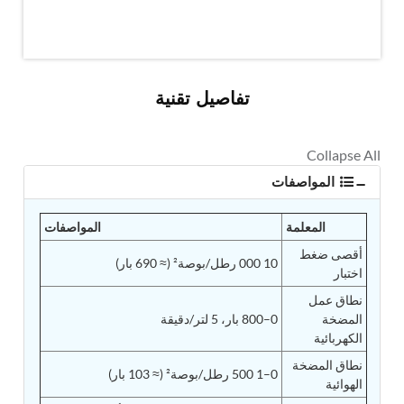
MK-84 2000 lb Bomb Casing
CCB Burn Test Rig
Rain Water Test Rig
Gas Distribution System
Halon Reclaimation And Refiling Facility
تفاصيل تقنية
Hydraulic Refilling Trolley
Manual Loading Rig
Helium Charging Station
Test Rig For Hydraulic Fluid
Practice Head Torpedo
المواصفات
Cng Regulator Test Bench
Nitrogen Gas Boosting Station
Ku 7 Leak Tester
المعلمة
المواصفات
Gas Purging System
أقصى ضغط
Liquid Oxygen Dispenser 800 Ltr Along With
10 000 رطل/بوصة² (≈ 690 بار)
اختبار
Towable Trolley
45 Degree Left And Right Moment Durability Test
نطاق عمل
Rig
المضخة
0–800 بار، 5 لتر/دقيقة
Neometrix Optical Balloon Theodolite
الكهربائية
Universal Hydraulic Charging Rig IAF Nasik
نطاق المضخة
Cng Circuit Leak Testing Machine For Volvo Buses
0–1 500 رطل/بوصة² (≈ 103 بار)
الهوائية
Hydraulic Spreader Machine
Cryogenic Liquid Medical Mxygen Vertical Storage