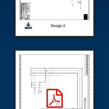
Aircraft Access Ladders & Passenger Steps
Mobile Rectifier & Battery Charger Unit
Portable Liquid Nitrogen Container (Dewar)
Pressure Reducing Panel (PRP) HP Air
Dry Oil-Free Compressed Air System
Design 2
Munition Handling Trolley (Rocket Transport)
Optical System Integration on Mobile Platforms
Multipurpose Fuel Injection Pump & Injector Test
Rig
Mass Properties Measuring Instrument (MPMI)
Compact Damage Control Torch
PSA Medical Oxygen Generation Plant 2400 LPM
Universal Snubber Test Facility
Impulse Proof And Burst Test Rig
Impulse Testing Machine For Hydraulic Hoses
155 Mm Bomb Shell Hydraulic Pressure Testing
Machine Upto 1800 Bar
Test Equipment For Aircraft Fuel Pump
Tail Rotor Actuator Test Rig
Hydraulic Test Stand 350 Kw
Dynamic Shear And Pressure Impulse Test
Equipment
Hydraulic Jack Machine