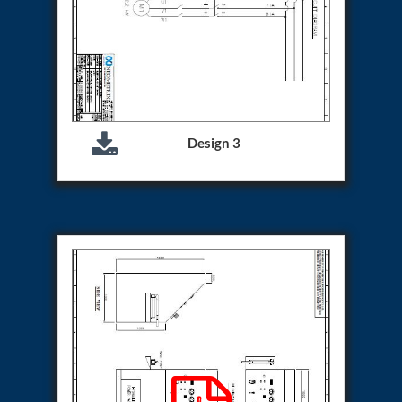
Hydraulic Cutter Machine
Hydraulic Service Trolley 200U
Hydraulic Service Trolley 120U
Inhibition Rig
Valve Test Rig
Pump Test Rig Dtsn 82
Acm Test Bench
Design 3
Hydraulic Test Rig Hs 748
Starter Generator Test Bench Advanced Light
Helicopter
Optical Test Bench For Pcb And Optic Testing
CCTV Surveillance System Including Sensor For
Protection
SF6 Recovery Charging Trolley
High Pressure Test Rig
CM Transportation Modules
Universal Hydraulic Test Bench Aircrafts
Hydraulic Test Pac With Chart Recorder
Cold Air Unit Test Bench
Oxygen Changeover Panel Psa To Manifold For
Gas Distribution
Greenfuel Cng Gas Flow Meter