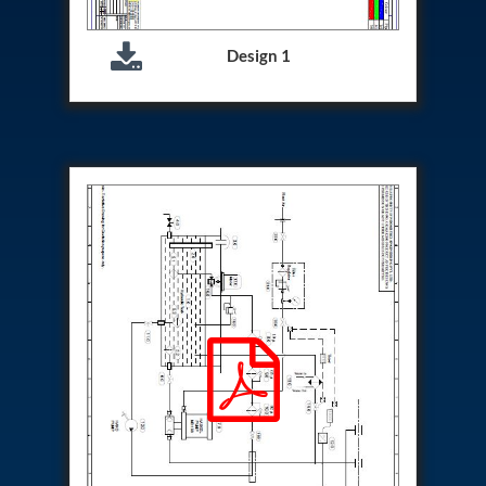
Hydrogen Power-to-Power (P2P) System
Hose Test Bench
Design 1
Hydraulic Flushing Rig
Co2 N2 Filling System
Head Impact Test Rig
Impulse And Load Test Rig
Control Valve Test Rig (Automobile)
High Pressure Leak Testing Machine
Stun Composition & Dye Marker Filling &
Assembling Machine
Test Rig for Running-In and Calibration of Reheat
and Nozzle Control Units
Hydraulic Package
Boot Strap Reservoir
Visual Search Kit
Torque Wrench Calibrator
Dynamic high‑pressure hydrogen leak test rig
Small-Arms Ammunition Components
7.62mm M13 Disintegrating Belt Link
9mm Cartridge Case Manufacturing Line
Helicopter Washing Rig
Aircraft Tyre Nitrogen Charging Rig