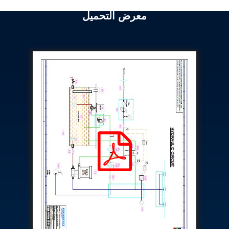
Program
Advanced Life Support Oxygen Test Bench for Pilot
معرض التحميل
Safety Systems
Aerospace Fuel Supply System
Nitrogen Cylinder Manifold Cum Pressure Control
System
Engine Test Cell Data Acquisition System
High Pressure Air Compressor Test Stand
Electrical & Hydraulic System for the Side Gear
Box (LH & RH) Test Rig
Aircraft Servo Valve Hydraulic Test Equipment
Hydro-Gas Suspension (HSU) Validation System
Aircraft Aggregate Flushing Rig
LP Shaft Torsion Fatigue Testing Machine
Integrated Aircraft Hydraulic Reservoir, Intensifier
& Control Module
Water Leak Testing System for Standard and Broad-
Gauge Rolling Stock
Aircraft Electro-Hydraulic Multi-Channel Power
Drive Loading Rig
Aircraft Arresting Gear (AAG) system
Missile Canister Transportation Module
Multi-Port Flow Divider Test Bench