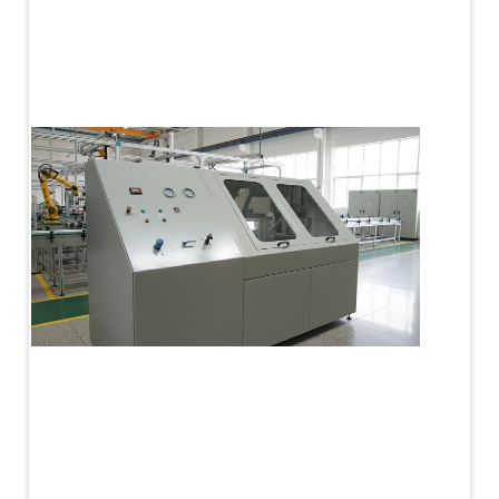
PLC Controlled Autoclave Pressure Tester
Copper Band Press for Ammunition Shell
Cv And Control Valve Test Rig
Dual Power Hydraulic Test Rig
Aero Engine Preservation Manufacturer
Compressor Test Rig
Manual Nitrogen Generation Plant with Integrated
Air Compressor
Supply Of Suction Lubrication System For 1000Hp
Cyclic Spin Test Facility
Mobile Hydraulic Flushing Rig
Hydraulic Powerpack And Actuator System
Manufacturer
Mobile Test Facility For Aircraft Engines
Test Rig For OBIGGS
Oxygen Enrichment Facility
Stun Shell Composition Filling & Assembling
Machine
Tube Pressurization Test Setup
Hydraulic Hose/Tube Proof Test Stand
E-70 Brake Equipment Test Rig
Gear Box Test Bench