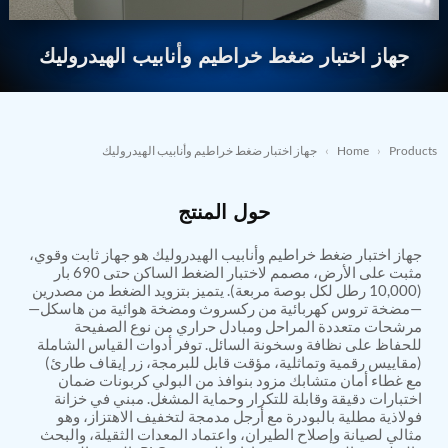
Nitrogen Generating Storage and Distribution
Contact Sales
GSE / GHE
System-UGSSN2
Dynamic Snubber Shock Arrestor Test Facility
جهاز اختبار ضغط خراطيم وأنابيب الهيدروليك
→
REQUEST A QUOTE
About
Rotor Dynamics Test Facility
Starter Generator Test Rig
Resources
Computerized Control Universal Brake Test Bench
70000 RPM Aerospace Bearing Test Rig
Products
›
Home
›
جهاز اختبار ضغط خراطيم وأنابيب الهيدروليك
Hydrogen Gas Boosting Station
Aerospace Nozzle Flow Test Bench
Combined Control Unit Test Bench Manufacturer
حول المنتج
Hydraulic Suspension Unit Test Bench
Manufacturer
Aerospace Pressure and Leak Test Rig
جهاز اختبار ضغط خراطيم وأنابيب الهيدروليك هو جهاز ثابت وقوي،
مثبت على الأرض، مصمم لاختبار الضغط الساكن حتى 690 بار
Air Droppable Container
(10,000 رطل لكل بوصة مربعة). يتميز بتزويد الضغط من مصدرين
Computerized Microprocessor Controlled Dv Test
—مضخة تروس كهربائية من ركسروث ومضخة هوائية من هاسكل—
Bench
مرشحات متعددة المراحل ومبادل حراري من نوع الصفيحة
Computerized Based Test Bench For Panel
للحفاظ على نظافة وسخونة السائل. توفر أدوات القياس الشاملة
Mounted Brake System For Lhb Coaches
(مقاييس رقمية وتماثلية، مؤقت قابل للبرمجة، زر إيقاف طارئ)
Pressure Cycle Test System
مع غطاء أمان متشابك مزود بنوافذ من البولي كربونات ضمان
PSA Oxygen Generation Plant-500 LPM
اختبارات دقيقة وقابلة للتكرار وحماية المشغل. مبني في خزانة
PSA Oxygen Generation Plant-200 LPM
فولاذية مطلية بالبودرة مع أرجل مدمجة لتخفيف الاهتزاز، وهو
Fuel Injection Pump Test Bench
مثالي لصيانة وإصلاح الطيران، واعتماد المعدات الثقيلة، والبحث