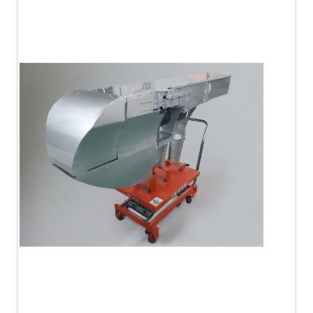
PLC Controlled Autoclave Pressure Tester
Copper Band Press for Ammunition Shell
Cv And Control Valve Test Rig
Dual Power Hydraulic Test Rig
Aero Engine Preservation Manufacturer
Compressor Test Rig
Manual Nitrogen Generation Plant with Integrated
Air Compressor
Supply Of Suction Lubrication System For 1000Hp
Cyclic Spin Test Facility
Mobile Hydraulic Flushing Rig
Hydraulic Powerpack And Actuator System
Manufacturer
Mobile Test Facility For Aircraft Engines
Test Rig For OBIGGS
Oxygen Enrichment Facility
Stun Shell Composition Filling & Assembling
Machine
Tube Pressurization Test Setup
Hydraulic Hose/Tube Proof Test Stand
E-70 Brake Equipment Test Rig
Gear Box Test Bench