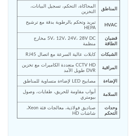
المحاكاة، التحكم، تسجيل البيانات، 
Tank
المناطق
التخزين
Weapon Loading Trolley
Hydrualic Drive Of Osa
تبريد وتحكم بالرطوبة بدقة مع ترشيح 
Test Equipment For Pump And Centrifugal
HVAC
HEPA
Breather
Hydraulic Loading System
قضبان 
5V، 12V، 24V، 28V DC مخارج 
Aircraft Arrester Barrier System
الطاقة
منظمة
Power Shuttle Transmission Test Rig
الشبكات
كابلات عالية السرعة مع اتصال RJ45
Tacan Test Bench
Automated Inverter Test Rig On Lab View
CCTV HD متعددة الكاميرات مع تخزين 
Environment
المراقبة
DVR طويل الأمد
Doppler Vor Test Rack
Test Rig For Irab Brake System
الإضاءة
مصابيح LED لإضاءة متساوية للمناطق
Oxygen Gas Boosting Station
Chemical Cleaning Bay
أبواب مقاومة للحريق، طفايات، وصول 
السلامة
بيومتري
Oxygen Boosting System For Oxygen Generation
Plant Psa
وحدات 
صناديق فولاذية، معالجات فئة Xeon، 
Inertia Test Facility
التحكم
شاشات HD
Advanced Test & Calibration Bench for Integrated
Fuel Pump and Controller in Aircraft Engines
Integration Simulator
Vehicle-Mounted Expandable Battery Command