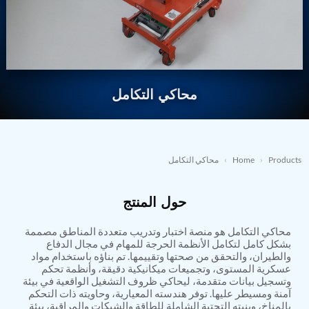
Nitrogen Generating Storage and Distribution
Contact Sales
GSE / GHE
System-UGSSN2
Dynamic Snubber Shock Arrestor Test Facility
→
REQUEST A QUOTE
About
Rotor Dynamics Test Facility
Starter Generator Test Rig
Resources
Computerized Control Universal Brake Test Bench
70000 RPM Aerospace Bearing Test Rig
محاكي التكامل
Hydrogen Gas Boosting Station
Aerospace Nozzle Flow Test Bench
Combined Control Unit Test Bench Manufacturer
Hydraulic Suspension Unit Test Bench
Manufacturer
Products
›
Home
›
محاكي التكامل
Aerospace Pressure and Leak Test Rig
Air Droppable Container
حول المنتج
Computerized Microprocessor Controlled Dv Test
Bench
Computerized Based Test Bench For Panel
محاكي التكامل هو منصة اختبار وتدريب متعددة المناطق مصممة
Mounted Brake System For Lhb Coaches
بشكل كامل لتكامل الأنظمة الحرجة للمهام في مجال الدفاع
والطيران، والتحقق من صحتها وتقييمها. تم بناؤه باستخدام مواد
Pressure Cycle Test System
عسكرية المستوى، وتجميعات ميكانيكية دقيقة، وأنظمة تحكم
PSA Oxygen Generation Plant-500 LPM
وتسجيل بيانات متقدمة، ليحاكي ظروف التشغيل الواقعية في بيئة
PSA Oxygen Generation Plant-200 LPM
آمنة ومسيطر عليها. توفر هندسته المعيارية، وحاويته ذات التحكم
Fuel Injection Pump Test Bench
بالمناخ، وبنيته التحتية الشاملة للطاقة والشبكات والمراقبة، بيئة