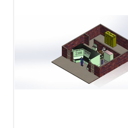
Ku 7 Leak Tester
Gas Purging System
Liquid Oxygen Dispenser 800 Ltr Along With Towable Trolley
45 Degree Left And Right Moment Durability Test Rig
Neometrix Optical Balloon Theodolite
Universal Hydraulic Charging Rig IAF Nasik
Cng Circuit Leak Testing Machine For Volvo Buses
Hydraulic Spreader Machine
Cryogenic Liquid Medical Mxygen Vertical Storage Tank
Weapon Loading Trolley
Hydrualic Drive Of Osa
Test Equipment For Pump And Centrifugal Breather
Hydraulic Loading System
Aircraft Arrester Barrier System
Power Shuttle Transmission Test Rig
Tacan Test Bench
Automated Inverter Test Rig On Lab View Environment
Doppler Vor Test Rack
Test Rig For Irab Brake System
Oxygen Gas Boosting Station
Chemical Cleaning Bay
Oxygen Boosting System For Oxygen Generation Plant Psa