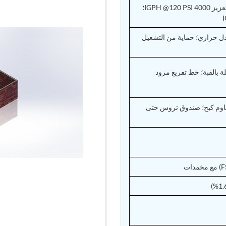
خزان 1500 لتر من الفولاذ المقاوم للصدأ؛ مضخة تعزيز 4000 IGPH @120 PSI؛
DERD بمعدل 6.5 GPM @60 PSI؛ مبادل حراري؛ حماية من التشغيل
°C)؛ منظمات محملة بالقبة؛ خط تفريغ مزود
ر متردد 150 HP + VFD بمعيار IP20؛ مقاوم كبح؛ صندوق تروس حتى