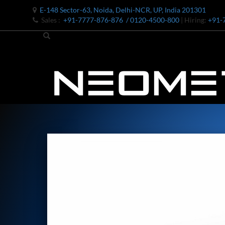
E-148 Sector-63, Noida, Delhi-NCR, UP, India 201301
Sales :
+91-7777-876-876
/ 0120-4500-800
| Hiring:
+91-
Bomb Shell Hydraulic Pressure Testing Machine Upto 1800 B
Bomb Shell Hydraulic Pressure Testing Machine Upto 180
Bomb Shell Hydraulic Pressure Testing Machine Upto 1800
Universal Hydraulic Test Rig
Hydraulic Control Valve Test Bench
Oxygen Charging And Distribution Vehicle IAF-UGSSO2
Nitrogen Generating Storage and Distribution System-UGSS
Dynamic Snubber Shock Arrestor Test Facility