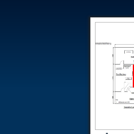
Test Rig for Running-In and Calibration of Reheat and Nozzle 
Hydraulic Package
Boot Strap Reservoir
Visual Search Kit
Torque Wrench Calibrator
Dynamic high‑pressure hydrogen leak test rig
Small-Arms Ammunition Components
7.62mm M13 Disintegrating Belt Link
9mm Cartridge Case Manufacturing Line
Helicopter Washing Rig
Aircraft Tyre Nitrogen Charging Rig
Aircraft Access Ladders & Passenger Steps
Mobile Rectifier & Battery Charger Unit
Portable Liquid Nitrogen Container (Dewar)
Pressure Reducing Panel (PRP) HP Air
Dry Oil-Free Compressed Air System
Munition Handling Trolley (Rocket Transport)
Optical System Integration on Mobile Platforms
Multipurpose Fuel Injection Pump & Injector Test Rig
Mass Properties Measuring Instrument (MPMI)
Compact Damage Control Torch
PSA Medical Oxygen Generation Plant 2400 LPM
Universal Snubber Test Facility