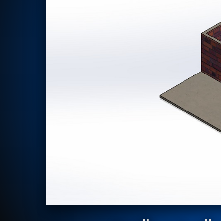
Rotor Dynamics Test Facility
Starter Generator Test Rig
Computerized Control Universal Brake Test Bench
70000 RPM Aerospace Bearing Test Rig
Hydrogen Gas Boosting Station
Aerospace Nozzle Flow Test Bench
Combined Control Unit Test Bench Manufacturer
Hydraulic Suspension Unit Test Bench Manufacturer
Aerospace Pressure and Leak Test Rig
Air Droppable Container
Computerized Microprocessor Controlled Dv Test Bench
Computerized Based Test Bench For Panel Mounted Brake Sy
Pressure Cycle Test System
PSA Oxygen Generation Plant-500 LPM
PSA Oxygen Generation Plant-200 LPM
Fuel Injection Pump Test Bench
PSA Nitrogen Generation Plant
Dual Hydraulic Test System
Hydraulic Damper Test Bench Manufacturer
1000 Bar Hydraulic Proof Pressure Test Bench
Drive And Control Automation System
Main Rotor Actuator Test Rig