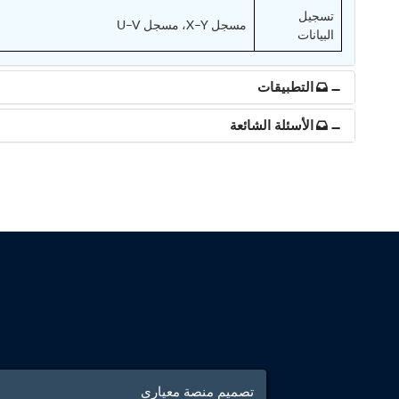
تسجيل
مسجل X–Y، مسجل U–V
البيانات
التطبيقات
الأسئلة الشائعة
تصميم منصة معياري