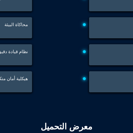
 Test Rig
محاكاة البيئة
l Module
نظام قيادة دقي
ing Stock
ng Rig
هيكلية أمان متك
معرض التحميل
ne