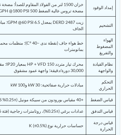
إمداد الوقود
مضخة تروس عالية الضغط 500 IGPH @1800 PSI
زيت  2487
التشحيم
الجاف
الهواء
خط هواء جاف (نقطة ندى –40 
المضغوط
بمانومترات
والتفريغ
نظام القيادة
محرك تيا
والواجهة
30,000 دورة/دقيقة؛ واجهة عمود مشقوق
التحكم
مبادلات حرارية صفائحية: 30 kW و100 kW
الحراري
قياس الضغط
+40 مقياس بورودون من سبيكة مونيل (±0.25% FS) مع مخمدات
قياس التدفق
عدادات برغي (±0.25%)، روتامترات زجاجية (فئة 1.6%)
قياس درجة
حساسات حرارية نوع K (±0.5%)
الحرارة