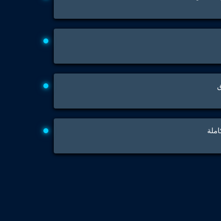
Engine Test Cell Data Acquisition System
High Pressure Air Compressor Test Stand
Electrical & Hydraulic System for the Side Gear Box (LH & RH)
Aircraft Servo Valve Hydraulic Test Equipment
Hydro-Gas Suspension (HSU) Validation System
Aircraft Aggregate Flushing Rig
LP Shaft Torsion Fatigue Testing Machine
Integrated Aircraft Hydraulic Reservoir, Intensifier & Contro
ق
Water Leak Testing System for Standard and Broad-Gauge Roll
Aircraft Electro-Hydraulic Multi-Channel Power Drive Loadi
Aircraft Arresting Gear (AAG) system
Missile Canister Transportation Module
Multi-Port Flow Divider Test Bench
املة
Hydrogen Power-to-Power (P2P) System
Hose Test Bench
Hydraulic Flushing Rig
Co2 N2 Filling System
Head Impact Test Rig
Impulse And Load Test Rig
Control Valve Test Rig (Automobile)
High Pressure Leak Testing Machine
Stun Composition & Dye Marker Filling & Assembling Machi