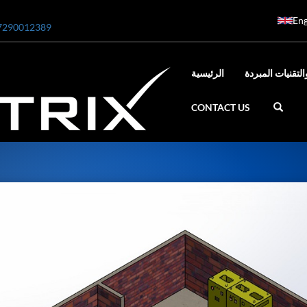
Eng
7290012389
التقنيات المبردة
الرئيسية
CONTACT US
ar
0 Bar STE ENGINEERING SINGAPORE
 Bar ADANI DEFENCE
N2