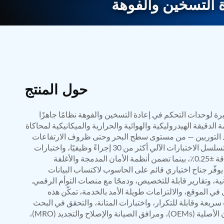
ة التسخين والفوهة
BMP Pump Test Rig
Refrigeration System
Heavy Duty Automatic Single Row Weapon Disposal System
Automatic Volumetric Expansion Test System
Modern Universal Automatic Test Equipment
Fuel Consumption Measurement System
Hydraulic Pressure Test Bench
High Pressure Air Test System
PC-Based Counter Timer Test Rig
حول المنتج
Integrated Test Rig for Pumps and Fuel Coolers
ECS Test Bench
يرة لوحدات التحكم في إعادة التسخين والفوهة نظامًا جاهزًا
Testing and Charging Test Rig for Main and Nose Landing Gea
Pneumatic Test Rig
 الدقيقة الهيدروليكية والهوائية والحرارية والميكانيكية لمحاكاة
Nitrogen Cart With Booster
د التوربين — من مستوى سطح البحر وحتى ظروف الارتفاعات
CNG Vigilant
العالية. يدعم تصميمها المعياري وتسلسل الاختبارات الآلي أكثر من 30 إجراءً وظيفيًا، واختبارات
PLC Controlled Autoclave Pressure Tester
التسرب، والحساسية، والتباطؤ بدقة ±0.25٪، بينما تضمن أنظمة الأمان المدمجة والأغلفة
Copper Band Press for Ammunition Shell
يوفّر جناح اختياري قائم على الحاسوب لاكتساب البيانات
Cv And Control Valve Test Rig
نية، وتقارير قابلة للتخصيص، ودمجًا مع منصات التوأم الرقمي.
Dual Power Hydraulic Test Rig
ي الموقع، والالتزامات طويلة الأمد بالخدمة، تمكّن هذه
Aero Engine Preservation Manufacturer
عة وقابلة للتكرار، واختبارات المتانة، والتحقق في البحث
Compressor Test Rig
والتطوير لمصنّعي معدات الطيران الأصلية (OEMs)، ومرافق الصيانة والإصلاح والتجديد (MRO)،
Manual Nitrogen Generation Plant with Integrated Air Comp
Supply Of Suction Lubrication System For 1000Hp Cyclic Spin 