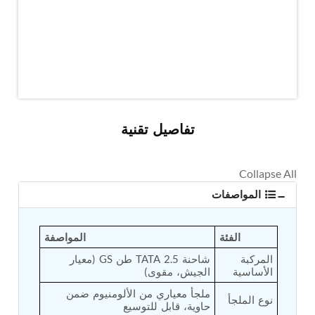
MK-84 2000 lb Bomb Casing
CCB Burn Test Rig
Rain Water Test Rig
Gas Distribution System
Halon Reclaimation And Refiling Facility
Hydraulic Refilling Trolley
Manual Loading Rig
Helium Charging Station
Test Rig For Hydraulic Fluid
تفاصيل تقنية
Practice Head Torpedo
Cng Regulator Test Bench
Nitrogen Gas Boosting Station
Ku 7 Leak Tester
Gas Purging System
المواصفات
Liquid Oxygen Dispenser 800 Ltr Along With
Towable Trolley
45 Degree Left And Right Moment Durability Test
الفئة
المواصفة
Rig
المركبة 
شاحنة TATA 2.5 طن GS (معيار 
Neometrix Optical Balloon Theodolite
الأساسية
الجيش، مقوى)
Universal Hydraulic Charging Rig IAF Nasik
Cng Circuit Leak Testing Machine For Volvo Buses
ملجأ معياري من الألومنيوم ضمن 
نوع الملجأ
Hydraulic Spreader Machine
حاوية، قابل للتوسيع
Cryogenic Liquid Medical Mxygen Vertical Storage