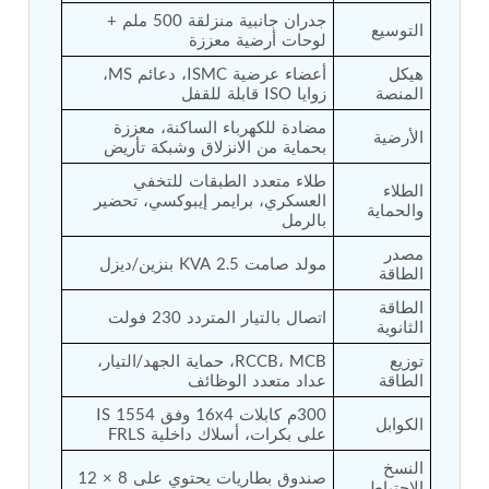
جدران جانبية منزلقة 500 ملم + 
Tank
التوسيع
لوحات أرضية معززة
Weapon Loading Trolley
Hydrualic Drive Of Osa
هيكل 
أعضاء عرضية ISMC، دعائم MS، 
Test Equipment For Pump And Centrifugal
المنصة
زوايا ISO قابلة للقفل
Breather
مضادة للكهرباء الساكنة، معززة 
Hydraulic Loading System
الأرضية
بحماية من الانزلاق وشبكة تأريض
Aircraft Arrester Barrier System
Power Shuttle Transmission Test Rig
طلاء متعدد الطبقات للتخفي 
الطلاء 
Tacan Test Bench
العسكري، برايمر إيبوكسي، تحضير 
والحماية
Automated Inverter Test Rig On Lab View
بالرمل
Environment
مصدر 
Doppler Vor Test Rack
مولد صامت 2.5 KVA بنزين/ديزل
الطاقة
Test Rig For Irab Brake System
Oxygen Gas Boosting Station
الطاقة 
اتصال بالتيار المتردد 230 فولت
الثانوية
Chemical Cleaning Bay
Oxygen Boosting System For Oxygen Generation
توزيع 
RCCB، MCB، حماية الجهد/التيار، 
Plant Psa
الطاقة
عداد متعدد الوظائف
Inertia Test Facility
300م كابلات 16x4 وفق IS 1554 
Advanced Test & Calibration Bench for Integrated
الكوابل
على بكرات، أسلاك داخلية FRLS
Fuel Pump and Controller in Aircraft Engines
Integration Simulator
النسخ 
صندوق بطاريات يحتوي على 8 × 12 
Vehicle-Mounted Expandable Battery Command
الاحتياطي 