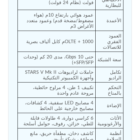
فولت (نظام 24 فولت)
Post (BCP)
للبطارية
Universal Self-Generating Nitrogen Service Cart
عمود هوائي بارتفاع 10م (هواء 
(U-SGNSC)
الأعمدة
مضغوط/مضخة قدم) وعمود متعدد 
General Purpose Pneumatic Test Rig
الأغراض 3م
Mobile Aviation 400Hz Load Bank (Air-Cooled &
Water-Cooled Versions)
العمود 
الفقري 
OLTE + 1000م كابل ألياف بصرية
Aerospace Hydraulic Pump / Motor Test Bench
للاتصالات
Modification of Command-and-Control Carrier
Motor Track (CCC-MT)
حتى 10 Gbps، مدى 20 كم (وحدات 
سعة الشبكة
Fuel (ATF) Pump and Nozzle Pressure Ratio Test
SFP/SFP+)
Stand
تكامل 
حاملات لراديوهات STARS V Mk II 
Oxygen Component Test Benches
الراديو
وأجهزة الكمبيوتر التكتيكية
Hydraulic Filter Test Bench
Chemical Weapon Destruction Facility
التحكم 
تكييف 1 طن، 4 مراوح حائطية، 
Burst Chamber for Hydrogen Cylinder Testing
بالمناخ
مروحة عادم واحدة
Fuel Contents Gauging Probe Test Rig – Light
4 مصابيح LED سقفية، 4 كشافات، 
Combat Helicopter
الإضاءة
مصابيح خارجية على الحائط
Portable Pneumatic Test Rig for Rudder Actuator
Rudder & Tailplane Test Equipment
الأثاث 
6 كراسي دوارة، 4 طاولات قابلة 
Gauge Pressure Switch Test Rig
والأرغونومية
للطي، خزائن، رفوف، حوامل أسلحة
Hydraulic Proof Pressure Test Rig
أنظمة 
كاشف دخان، مطفأة حريق، مانع 
Light Strike Vehicle Modification and Upgrade
السلامة
صواعق، شبكة تأريض