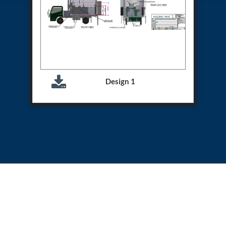
Aircraft Access Ladders & Passenger Steps
Mobile Rectifier & Battery Charger Unit
Portable Liquid Nitrogen Container (Dewar)
Pressure Reducing Panel (PRP) HP Air
Dry Oil-Free Compressed Air System
Munition Handling Trolley (Rocket Transport)
Optical System Integration on Mobile Platforms
Multipurpose Fuel Injection Pump & Injector Test
Design 1
Rig
Mass Properties Measuring Instrument (MPMI)
Compact Damage Control Torch
PSA Medical Oxygen Generation Plant 2400 LPM
Universal Snubber Test Facility
Impulse Proof And Burst Test Rig
Impulse Testing Machine For Hydraulic Hoses
155 Mm Bomb Shell Hydraulic Pressure Testing
Machine Upto 1800 Bar
Test Equipment For Aircraft Fuel Pump
Tail Rotor Actuator Test Rig
Hydraulic Test Stand 350 Kw
Dynamic Shear And Pressure Impulse Test
Equipment
Hydraulic Jack Machine