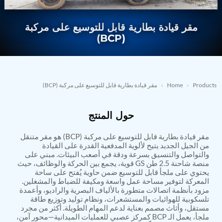
Nitrogen Generating Storage and Distribution
Contact Sales
GSE / GHE
System-UGSSN2
مقر قيادة بطارية قابل للتوسيع على مركبة
Dynamic Snubber Shock Arrestor Test Facility
→
REQUEST A QUOTE
About
Rotor Dynamics Test Facility
(BCP)
Starter Generator Test Rig
Resources
Computerized Control Universal Brake Test Bench
70000 RPM Aerospace Bearing Test Rig
Hydrogen Gas Boosting Station
Aerospace Nozzle Flow Test Bench
Products
›
Home
›
مقر قيادة بطارية قابل للتوسيع على مركبة (BCP)
Combined Control Unit Test Bench Manufacturer
Hydraulic Suspension Unit Test Bench
حول المنتج
Manufacturer
Aerospace Pressure and Leak Test Rig
Air Droppable Container
مقر قيادة بطارية قابل للتوسيع على مركبة (BCP) هو مقر متنقل
Computerized Microprocessor Controlled Dv Test
من الجيل الجديد يتيح لألوية المدفعية القدرة على القيادة
والتواصل والتنسيق بسرعة ودقة في أصعب البيئات. مبني على
Bench
منصة شاحنة 2.5 طن GS قوية، يجمع بين الحركة والوظائف، حيث
Computerized Based Test Bench For Panel
يحتوي على ملجأ قابل للتوسيع ضمن حاوية يُفتح على ساحة
Mounted Brake System For Lhb Coaches
المعركة لتوفير مساحة عمل واسعة ومكيفة للضباط والمشغلين.
Pressure Cycle Test System
مزود بأنظمة اتصالات متطورة بالألياف البصرية والراديو، وأعمدة
PSA Oxygen Generation Plant-500 LPM
تلسكوبية للهوائيات والمستشعرات، ونظام توليد وتوزيع طاقة
PSA Oxygen Generation Plant-200 LPM
مستقل، وأثاث مصمم بعناية لدعم المهام الطويلة. أكثر من مجرد
Fuel Injection Pump Test Bench
ملجأ، يعمل الـ BCP كمركز عصبي للعمليات الميدانية—محور آمن،