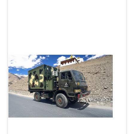
PLC Controlled Autoclave Pressure Tester
Copper Band Press for Ammunition Shell
Cv And Control Valve Test Rig
Dual Power Hydraulic Test Rig
Aero Engine Preservation Manufacturer
Compressor Test Rig
Manual Nitrogen Generation Plant with Integrated
Air Compressor
Supply Of Suction Lubrication System For 1000Hp
Cyclic Spin Test Facility
Mobile Hydraulic Flushing Rig
Hydraulic Powerpack And Actuator System
Manufacturer
Mobile Test Facility For Aircraft Engines
Test Rig For OBIGGS
Oxygen Enrichment Facility
Stun Shell Composition Filling & Assembling
Machine
Tube Pressurization Test Setup
Hydraulic Hose/Tube Proof Test Stand
E-70 Brake Equipment Test Rig
Gear Box Test Bench