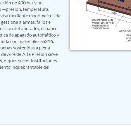
resión de 400 bar y un
o —presión, temperatura,
pervisa mediante manómetros de
estiona alarmas, fallos e
ección del operador, el banco
ógica de apagado automático y
truida con materiales SS316.
ruebas sostenidas a plena
de Aire de Alta Presión sirve
, diques secos, instituciones
miento inquebrantable del