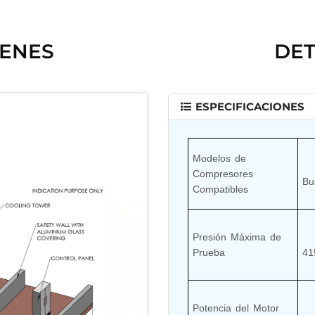
GENES
DET
ESPECIFICACIONES
Modelos de 
      Compresores recipr
Compresores 
Bu
Compatibles
Presión Máxima de 
      400 bar sostenidos, c
Prueba
41
Potencia del Motor
      90 kW, 415 