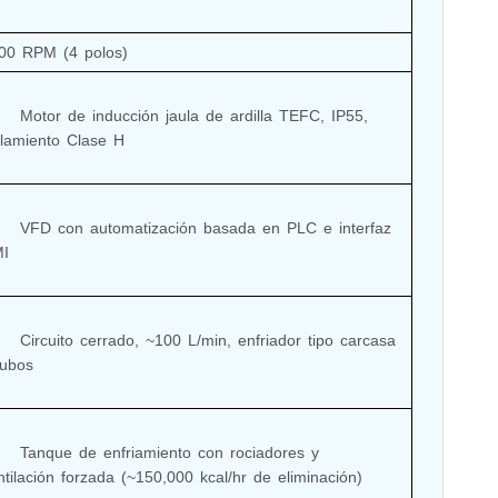
00 RPM (4 polos)
ula de ardilla TEFC, IP55, 
slamiento Clase H

n basada en PLC e interfaz 
I

L/min, enfriador tipo carcasa 
ubos

iento con rociadores y 
ntilación forzada (~150,000 kcal/hr de eliminación)
