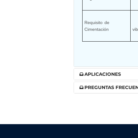
Control Units
Requisito de 
      Cimentación dinámica
Cimentación
vib
APLICACIONES
PREGUNTAS FRECUE