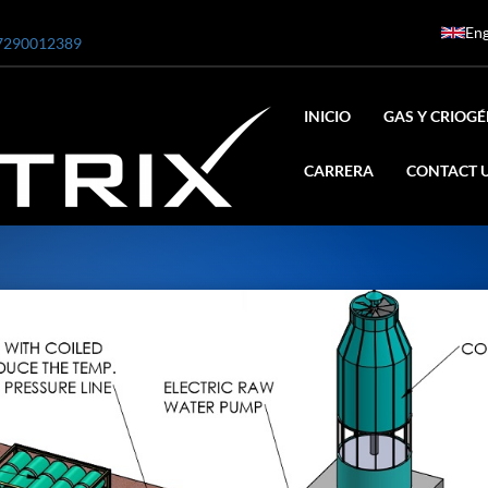
Eng
7290012389
INICIO
GAS Y CRIOG
CARRERA
CONTACT 
ar
0 Bar STE ENGINEERING SINGAPORE
 Bar ADANI DEFENCE
N2