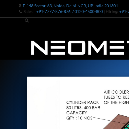
E-148 Sector-63, Noida, Delhi-NCR, UP, India 201301
Sales :
+91-7777-876-876
/ 0120-4500-800
| Hiring:
+91-
Bomb Shell Hydraulic Pressure Testing Machine Upto 1800 B
Bomb Shell Hydraulic Pressure Testing Machine Upto 180
Bomb Shell Hydraulic Pressure Testing Machine Upto 1800
Universal Hydraulic Test Rig
Hydraulic Control Valve Test Bench
Oxygen Charging And Distribution Vehicle IAF-UGSSO2
Nitrogen Generating Storage and Distribution System-UGSS
Dynamic Snubber Shock Arrestor Test Facility