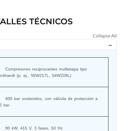
ALLES TÉCNICOS
ocantes multietapa tipo 
rckhardt (p. ej., S5W217L, S4W209L)

on válvula de protección a 
5 bar

V, 3 fases, 50 Hz
