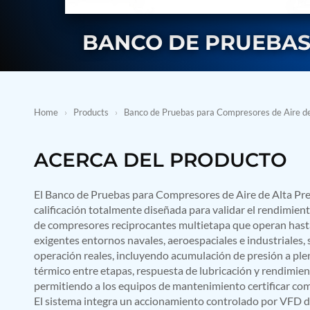
BMP Pump Test Rig
Refrigeration System
Heavy Duty Automatic Single Row Weapon Disposal System
BANCO DE PRUEBAS
Automatic Volumetric Expansion Test System
Modern Universal Automatic Test Equipment
Fuel Consumption Measurement System
Hydraulic Pressure Test Bench
High Pressure Air Test System
Home
›
Products
›
Banco de Pruebas para Compresores de Aire de
PC-Based Counter Timer Test Rig
Integrated Test Rig for Pumps and Fuel Coolers
ECS Test Bench
ACERCA DEL PRODUCTO
Testing and Charging Test Rig for Main and Nose Landing Gea
Pneumatic Test Rig
Nitrogen Cart With Booster
El Banco de Pruebas para Compresores de Aire de Alta Pre
CNG Vigilant
calificación totalmente diseñada para validar el rendimiento
PLC Controlled Autoclave Pressure Tester
de compresores reciprocantes multietapa que operan hast
Copper Band Press for Ammunition Shell
exigentes entornos navales, aeroespaciales e industriales,
Cv And Control Valve Test Rig
operación reales, incluyendo acumulación de presión a pl
Dual Power Hydraulic Test Rig
Aero Engine Preservation Manufacturer
térmico entre etapas, respuesta de lubricación y rendimien
Compressor Test Rig
permitiendo a los equipos de mantenimiento certificar com
Manual Nitrogen Generation Plant with Integrated Air Comp
El sistema integra un accionamiento controlado por VFD d
Supply Of Suction Lubrication System For 1000Hp Cyclic Spin 