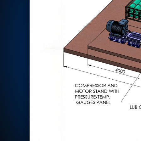
Rotor Dynamics Test Facility
Starter Generator Test Rig
Computerized Control Universal Brake Test Bench
70000 RPM Aerospace Bearing Test Rig
Hydrogen Gas Boosting Station
Aerospace Nozzle Flow Test Bench
Combined Control Unit Test Bench Manufacturer
Hydraulic Suspension Unit Test Bench Manufacturer
Aerospace Pressure and Leak Test Rig
Air Droppable Container
Computerized Microprocessor Controlled Dv Test Bench
Computerized Based Test Bench For Panel Mounted Brake Sy
Pressure Cycle Test System
PSA Oxygen Generation Plant-500 LPM
PSA Oxygen Generation Plant-200 LPM
Fuel Injection Pump Test Bench
PSA Nitrogen Generation Plant
Dual Hydraulic Test System
Hydraulic Damper Test Bench Manufacturer
1000 Bar Hydraulic Proof Pressure Test Bench
Drive And Control Automation System
Main Rotor Actuator Test Rig