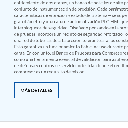
enfriamiento de dos etapas, un banco de botellas de alta p
Mobile Hydraulic Flushing Rig
conjunto de instrumentación de precisión. Cada parámetr
Hydraulic Powerpack And Actuator System Manufacturer
características de vibración y estado del sistema— se su
Mobile Test Facility For Aircraft Engines
gran diámetro y una capa de automatización PLC-HMI que g
Test Rig For OBIGGS
interbloqueos de seguridad. Diseñado pensando en la prot
Oxygen Enrichment Facility
de pruebas incorpora un recinto de seguridad reforzado, l
Stun Shell Composition Filling & Assembling Machine
una red de tuberías de alta presión tolerante a fallos cons
Tube Pressurization Test Setup
Hydraulic Hose/Tube Proof Test Stand
Esto garantiza un funcionamiento fiable incluso durante p
E-70 Brake Equipment Test Rig
carga. En conjunto, el Banco de Pruebas para Compresores 
Gear Box Test Bench
como una herramienta esencial de validación para astilleros
MK-84 2000 lb Bomb Casing
de defensa y centros de servicio industrial donde el rendi
CCB Burn Test Rig
compresor es un requisito de misión.
Rain Water Test Rig
Gas Distribution System
Halon Reclaimation And Refiling Facility
MÁS DETALLES
Hydraulic Refilling Trolley
Manual Loading Rig
Helium Charging Station
Test Rig For Hydraulic Fluid
Practice Head Torpedo
Cng Regulator Test Bench
Nitrogen Gas Boosting Station