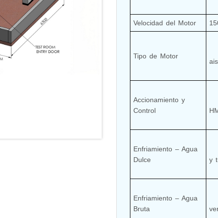
nd Controller in Aircraft Engines
Velocidad del Motor
15
      Motor de inducción ja
Tipo de Motor
d Versions)
ai
 (CCC-MT)
Accionamiento y 
      VFD con automatizació
Control
HM
ter
Enfriamiento – Agua 
      Circuito cerrado, ~100 
Dulce
y t
stems
Enfriamiento – Agua 
      Tanque de enfriam
Bruta
ve