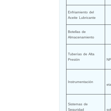
Enfriamiento del 
 Test Rig
      Enfriador tipo placa
Aceite Lubricante
Botellas de 
      2 × 258 L (ampliables)
Almacenamiento
l Module
ing Stock
ng Rig
Tuberías de Alta 
      Tuberías sin costura 
Presión
NP
      Manómetros y sens
Instrumentación
et
Sistemas de 
      Disparos automático
ne
Seguridad
so