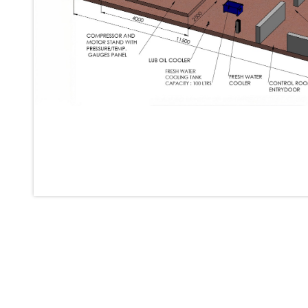
Inertia Test Facility
Advanced Test & Calibration Bench for Integrated Fuel Pump a
Integration Simulator
Vehicle-Mounted Expandable Battery Command Post (BCP)
Universal Self-Generating Nitrogen Service Cart (U-SGNSC)
General Purpose Pneumatic Test Rig
Mobile Aviation 400Hz Load Bank (Air-Cooled & Water-Coole
Aerospace Hydraulic Pump / Motor Test Bench
Modification of Command-and-Control Carrier Motor Track
Fuel (ATF) Pump and Nozzle Pressure Ratio Test Stand
Oxygen Component Test Benches
Hydraulic Filter Test Bench
Chemical Weapon Destruction Facility
Burst Chamber for Hydrogen Cylinder Testing
Fuel Contents Gauging Probe Test Rig – Light Combat Helicop
Portable Pneumatic Test Rig for Rudder Actuator
Rudder & Tailplane Test Equipment
Gauge Pressure Switch Test Rig
Hydraulic Proof Pressure Test Rig
Light Strike Vehicle Modification and Upgrade Program
Advanced Life Support Oxygen Test Bench for Pilot Safety Sy
Aerospace Fuel Supply System
Nitrogen Cylinder Manifold Cum Pressure Control System