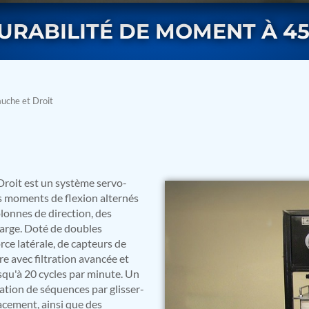
DURABILITÉ DE MOMENT À 45
uche et Droit
rs
Droit est un système servo-
s moments de flexion alternés
olonnes de direction, des
harge. Doté de doubles
rce latérale, de capteurs de
e avec filtration avancée et
usqu'à 20 cycles par minute. Un
ion de séquences par glisser-
ressor
acement, ainsi que des
Test Facility