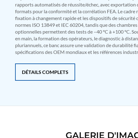
rapports automatisés de réussite/échec, avec exportation
Mobile Hydraulic Flushing Rig
formats pour la conformité et la corrélation FEA. Le cadre 
Hydraulic Powerpack And Actuator System Manufacturer
fixation à changement rapide et les dispositifs de sécurité
Mobile Test Facility For Aircraft Engines
normes ISO 13849 et IEC 60204, tandis que des chambre
Test Rig For OBIGGS
Oxygen Enrichment Facility
optionnelles permettent des tests de –40 °C à +100 °C. Sou
Stun Shell Composition Filling & Assembling Machine
en main, la formation des opérateurs, le diagnostic à distan
Tube Pressurization Test Setup
pluriannuels, ce banc assure une validation de durabilité fi
Hydraulic Hose/Tube Proof Test Stand
spécifications des OEM mondiaux et les références industri
E-70 Brake Equipment Test Rig
Gear Box Test Bench
MK-84 2000 lb Bomb Casing
DÉTAILS COMPLETS
CCB Burn Test Rig
Rain Water Test Rig
Gas Distribution System
Halon Reclaimation And Refiling Facility
Hydraulic Refilling Trolley
Manual Loading Rig
Helium Charging Station
Test Rig For Hydraulic Fluid
Practice Head Torpedo
Cng Regulator Test Bench
GALERIE D'IMA
Nitrogen Gas Boosting Station