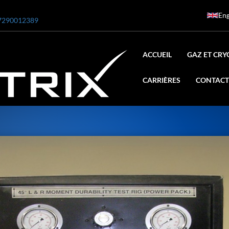
Eng
7290012389
ACCUEIL
GAZ ET CRY
CARRIÈRES
CONTACT
ar
0 Bar STE ENGINEERING SINGAPORE
 Bar ADANI DEFENCE
N2