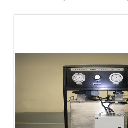
Ku 7 Leak Tester
Gas Purging System
Liquid Oxygen Dispenser 800 Ltr Along With Towable Trolley
45 Degree Left And Right Moment Durability Test Rig
Neometrix Optical Balloon Theodolite
Universal Hydraulic Charging Rig IAF Nasik
Cng Circuit Leak Testing Machine For Volvo Buses
Hydraulic Spreader Machine
Cryogenic Liquid Medical Mxygen Vertical Storage Tank
Weapon Loading Trolley
Hydrualic Drive Of Osa
Test Equipment For Pump And Centrifugal Breather
Hydraulic Loading System
Aircraft Arrester Barrier System
Power Shuttle Transmission Test Rig
Tacan Test Bench
Automated Inverter Test Rig On Lab View Environment
Doppler Vor Test Rack
Test Rig For Irab Brake System
Oxygen Gas Boosting Station
Chemical Cleaning Bay
Oxygen Boosting System For Oxygen Generation Plant Psa