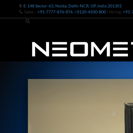
E-148 Sector-63, Noida, Delhi-NCR, UP, India 201301
Sales :
+91-7777-876-876
/ 0120-4500-800
| Hiring:
+91-
Bomb Shell Hydraulic Pressure Testing Machine Upto 1800 B
Bomb Shell Hydraulic Pressure Testing Machine Upto 180
Bomb Shell Hydraulic Pressure Testing Machine Upto 1800
Universal Hydraulic Test Rig
Hydraulic Control Valve Test Bench
Oxygen Charging And Distribution Vehicle IAF-UGSSO2
Nitrogen Generating Storage and Distribution System-UGSS
Dynamic Snubber Shock Arrestor Test Facility