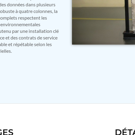
 des données dans plusieurs
robuste à quatre colonnes, la
 complets respectent les
s environnementales
tenu par une installation clé
ce et des contrats de service
able et répétable selon les
elles.
GES
DÉT