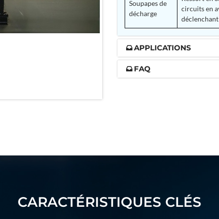
Soupapes de
circuits en 
nd Controller in Aircraft Engines
décharge
déclenchant
APPLICATIONS
d Versions)
FAQ
 (CCC-MT)
ter
stems
CARACTÉRISTIQUES CLÉS