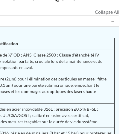
stification
e de ½″ OD ; ANSI Classe 2500 ; Classe d'étanchéité IV
 isolation parfaite, cruciale lors de la maintenance et du
omposants en aval.
re (2 µm) pour l’élimination des particules en masse ; filtre
(0,1 µm) pour une pureté submicronique, empêchant le
buses et les dommages aux optiques des lasers haute
es en acier inoxydable 316L ; précision ≤0,5 % BFSL ;
ns UL/CSA/GOST ; calibré en usine avec certificat,
 des mesures traçables sur la durée de vie du système.
S316, réglé en deux paliers (8 bar et 15 bar) pour protéger les