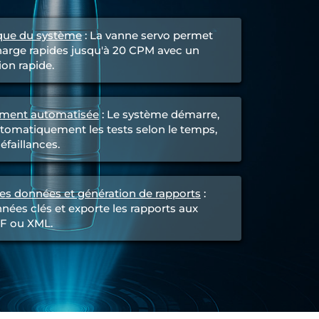
ue du système
: La vanne servo permet
harge rapides jusqu'à 20 CPM avec un
ion rapide.
ement automatisée
: Le système démarre,
utomatiquement les tests selon le temps,
éfaillances.
es données et génération de rapports
:
nnées clés et exporte les rapports aux
DF ou XML.