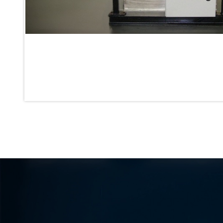
Inertia Test Facility
Advanced Test & Calibration Bench for Integrated Fuel Pump a
Integration Simulator
Vehicle-Mounted Expandable Battery Command Post (BCP)
Universal Self-Generating Nitrogen Service Cart (U-SGNSC)
General Purpose Pneumatic Test Rig
Mobile Aviation 400Hz Load Bank (Air-Cooled & Water-Coole
Aerospace Hydraulic Pump / Motor Test Bench
Modification of Command-and-Control Carrier Motor Track
Fuel (ATF) Pump and Nozzle Pressure Ratio Test Stand
Oxygen Component Test Benches
Hydraulic Filter Test Bench
Chemical Weapon Destruction Facility
Burst Chamber for Hydrogen Cylinder Testing
Fuel Contents Gauging Probe Test Rig – Light Combat Helicop
Portable Pneumatic Test Rig for Rudder Actuator
Rudder & Tailplane Test Equipment
Gauge Pressure Switch Test Rig
Hydraulic Proof Pressure Test Rig
Light Strike Vehicle Modification and Upgrade Program
Advanced Life Support Oxygen Test Bench for Pilot Safety Sy
Aerospace Fuel Supply System
Nitrogen Cylinder Manifold Cum Pressure Control System