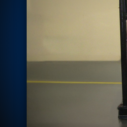
Rotor Dynamics Test Facility
Starter Generator Test Rig
Computerized Control Universal Brake Test Bench
70000 RPM Aerospace Bearing Test Rig
Hydrogen Gas Boosting Station
Aerospace Nozzle Flow Test Bench
Combined Control Unit Test Bench Manufacturer
Hydraulic Suspension Unit Test Bench Manufacturer
Aerospace Pressure and Leak Test Rig
Air Droppable Container
Computerized Microprocessor Controlled Dv Test Bench
Computerized Based Test Bench For Panel Mounted Brake Sy
Pressure Cycle Test System
PSA Oxygen Generation Plant-500 LPM
PSA Oxygen Generation Plant-200 LPM
Fuel Injection Pump Test Bench
PSA Nitrogen Generation Plant
Dual Hydraulic Test System
Hydraulic Damper Test Bench Manufacturer
1000 Bar Hydraulic Proof Pressure Test Bench
Drive And Control Automation System
Main Rotor Actuator Test Rig