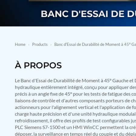
BMP Pump Test Rig
Refrigeration System
BANC D'ESSAI DE 
Heavy Duty Automatic Single Row Weapon Disposal System
Automatic Volumetric Expansion Test System
Modern Universal Automatic Test Equipment
Fuel Consumption Measurement System
Hydraulic Pressure Test Bench
Home
›
Products
›
Banc d'Essai de Durabilité de Moment à 45° Ga
High Pressure Air Test System
PC-Based Counter Timer Test Rig
Integrated Test Rig for Pumps and Fuel Coolers
À PROPOS
ECS Test Bench
Testing and Charging Test Rig for Main and Nose Landing Gea
Pneumatic Test Rig
Le Banc d'Essai de Durabilité de Moment à 45° Gauche et 
Nitrogen Cart With Booster
hydraulique entièrement intégré, conçu pour appliquer de
CNG Vigilant
précis à un angle fixe de 45° pour les tests de fatigue des c
PLC Controlled Autoclave Pressure Tester
Copper Band Press for Ammunition Shell
liaisons de contrôle et d'autres composants porteurs de c
Cv And Control Valve Test Rig
actionneurs pour l'alignement vertical et l'application de fo
Dual Power Hydraulic Test Rig
charge haute précision et d'une unité hydraulique modulair
Aero Engine Preservation Manufacturer
refroidissement, il offre des profils de test configurables j
Compressor Test Rig
PLC Siemens S7-1500 et un HMI WinCC permettent la créat
Manual Nitrogen Generation Plant with Integrated Air Comp
déposer, la surveillance en temps réel du couple et du dépl
Supply Of Suction Lubrication System For 1000Hp Cyclic Spin 