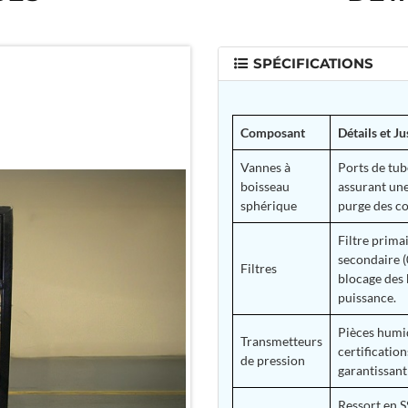
SPÉCIFICATIONS
Composant
Détails et Ju
Vannes à
Ports de tub
boisseau
assurant une
sphérique
purge des c
Filtre primai
secondaire 
Filtres
blocage des 
puissance.
Pièces humid
Transmetteurs
certificatio
de pression
garantissant
Ressort en S