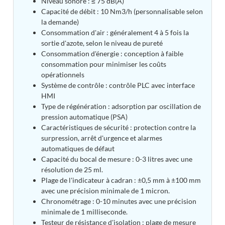
Niveau sonore : ≤ 75 dB(A)
Tank
Capacité de débit : 10 Nm3/h (personnalisable selon
Weapon Loading Trolley
la demande)
Hydrualic Drive Of Osa
Consommation d'air : généralement 4 à 5 fois la
Test Equipment For Pump And Centrifugal
sortie d'azote, selon le niveau de pureté
Breather
Consommation d'énergie : conception à faible
Hydraulic Loading System
consommation pour minimiser les coûts
Aircraft Arrester Barrier System
opérationnels
Power Shuttle Transmission Test Rig
Système de contrôle : contrôle PLC avec interface
Tacan Test Bench
HMI
Automated Inverter Test Rig On Lab View
Type de régénération : adsorption par oscillation de
Environment
pression automatique (PSA)
Doppler Vor Test Rack
Caractéristiques de sécurité : protection contre la
Test Rig For Irab Brake System
surpression, arrêt d'urgence et alarmes
Oxygen Gas Boosting Station
automatiques de défaut
Chemical Cleaning Bay
Capacité du bocal de mesure : 0-3 litres avec une
Oxygen Boosting System For Oxygen Generation
résolution de 25 ml.
Plant Psa
Plage de l'indicateur à cadran : ±0,5 mm à ±100 mm
Inertia Test Facility
avec une précision minimale de 1 micron.
Advanced Test & Calibration Bench for Integrated
Fuel Pump and Controller in Aircraft Engines
Chronométrage : 0-10 minutes avec une précision
Integration Simulator
minimale de 1 milliseconde.
Vehicle-Mounted Expandable Battery Command
Testeur de résistance d'isolation : plage de mesure