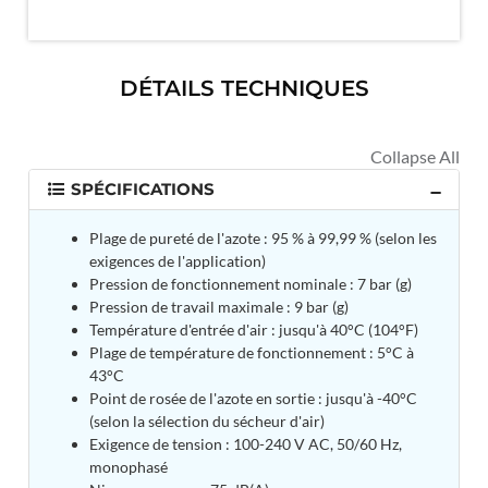
MK-84 2000 lb Bomb Casing
CCB Burn Test Rig
Rain Water Test Rig
Gas Distribution System
DÉTAILS TECHNIQUES
Halon Reclaimation And Refiling Facility
Hydraulic Refilling Trolley
Manual Loading Rig
Helium Charging Station
Test Rig For Hydraulic Fluid
SPÉCIFICATIONS
Practice Head Torpedo
Cng Regulator Test Bench
Plage de pureté de l'azote : 95 % à 99,99 % (selon les
Nitrogen Gas Boosting Station
exigences de l'application)
Ku 7 Leak Tester
Pression de fonctionnement nominale : 7 bar (g)
Gas Purging System
Pression de travail maximale : 9 bar (g)
Liquid Oxygen Dispenser 800 Ltr Along With
Température d'entrée d'air : jusqu'à 40°C (104°F)
Towable Trolley
Plage de température de fonctionnement : 5°C à
45 Degree Left And Right Moment Durability Test
43°C
Rig
Point de rosée de l'azote en sortie : jusqu'à -40°C
Neometrix Optical Balloon Theodolite
(selon la sélection du sécheur d'air)
Universal Hydraulic Charging Rig IAF Nasik
Exigence de tension : 100-240 V AC, 50/60 Hz,
Cng Circuit Leak Testing Machine For Volvo Buses
Hydraulic Spreader Machine
monophasé
Cryogenic Liquid Medical Mxygen Vertical Storage