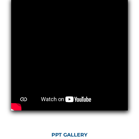
Program
Advanced Life Support Oxygen Test Bench for Pilot
Safety Systems
Aerospace Fuel Supply System
Nitrogen Cylinder Manifold Cum Pressure Control
System
Engine Test Cell Data Acquisition System
High Pressure Air Compressor Test Stand
Electrical & Hydraulic System for the Side Gear
Box (LH & RH) Test Rig
Aircraft Servo Valve Hydraulic Test Equipment
Hydro-Gas Suspension (HSU) Validation System
Aircraft Aggregate Flushing Rig
LP Shaft Torsion Fatigue Testing Machine
Integrated Aircraft Hydraulic Reservoir, Intensifier
& Control Module
Water Leak Testing System for Standard and Broad-
Gauge Rolling Stock
Aircraft Electro-Hydraulic Multi-Channel Power
Drive Loading Rig
Aircraft Arresting Gear (AAG) system
Missile Canister Transportation Module
PPT GALLERY
Multi-Port Flow Divider Test Bench