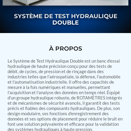
Nitrogen Generating Storage and Distribution
Contact Sales
GSE / GHE
System-UGSSN2
SYSTÈME DE TEST HYDRAULIQUE
Dynamic Snubber Shock Arrestor Test Facility
About
Rotor Dynamics Test Facility
DOUBLE
Starter Generator Test Rig
Resources
Computerized Control Universal Brake Test Bench
70000 RPM Aerospace Bearing Test Rig
Hydrogen Gas Boosting Station
À PROPOS
Aerospace Nozzle Flow Test Bench
Combined Control Unit Test Bench Manufacturer
Le Système de Test Hydraulique Double est un banc d'essai
Hydraulic Suspension Unit Test Bench
hydraulique de haute précision conçu pour des tests de
Manufacturer
débit, de cycles, de pression et de rinçage dans des
Aerospace Pressure and Leak Test Rig
industries telles que l'aérospatiale, la défense, l'automobile
Air Droppable Container
et l'automatisation industrielle. Il offre des capacités de
Computerized Microprocessor Controlled Dv Test
mesure à la fois numériques et manuelles, permettant
Bench
l'acquisition et l'analyse des données en temps réel. Équipé
Computerized Based Test Bench For Panel
d’un groupe hydraulique robuste, de ROTAMÈTRES intégrés
et de mécanismes de sécurité avancés, il garantit des tests
Mounted Brake System For Lhb Coaches
précis et fiables des composants hydrauliques. De plus, son
Pressure Cycle Test System
design modulaire, ses fonctions d'enregistrement des
PSA Oxygen Generation Plant-500 LPM
données et ses options de placement pour réduire le bruit en
PSA Oxygen Generation Plant-200 LPM
font une solution polyvalente et efficace pour la validation
Fuel Injection Pump Test Bench
des systèmes hydrauliques à haute pression.