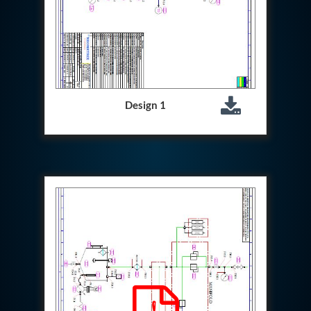
Hydraulic Cutter Machine
Hydraulic Service Trolley 200U
Hydraulic Service Trolley 120U
Inhibition Rig
Valve Test Rig
Pump Test Rig Dtsn 82
Acm Test Bench
Design 1
Hydraulic Test Rig Hs 748
Starter Generator Test Bench Advanced Light
Helicopter
Optical Test Bench For Pcb And Optic Testing
CCTV Surveillance System Including Sensor For
Protection
SF6 Recovery Charging Trolley
High Pressure Test Rig
CM Transportation Modules
Universal Hydraulic Test Bench Aircrafts
Hydraulic Test Pac With Chart Recorder
Cold Air Unit Test Bench
Oxygen Changeover Panel Psa To Manifold For
Gas Distribution
Greenfuel Cng Gas Flow Meter