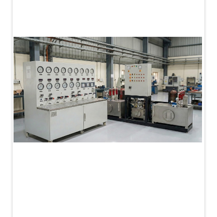
PLC Controlled Autoclave Pressure Tester
Copper Band Press for Ammunition Shell
Cv And Control Valve Test Rig
Dual Power Hydraulic Test Rig
Aero Engine Preservation Manufacturer
Compressor Test Rig
Manual Nitrogen Generation Plant with Integrated
Air Compressor
Supply Of Suction Lubrication System For 1000Hp
Cyclic Spin Test Facility
Mobile Hydraulic Flushing Rig
Hydraulic Powerpack And Actuator System
Manufacturer
Mobile Test Facility For Aircraft Engines
Test Rig For OBIGGS
Oxygen Enrichment Facility
Stun Shell Composition Filling & Assembling
Machine
Tube Pressurization Test Setup
Hydraulic Hose/Tube Proof Test Stand
E-70 Brake Equipment Test Rig
Gear Box Test Bench