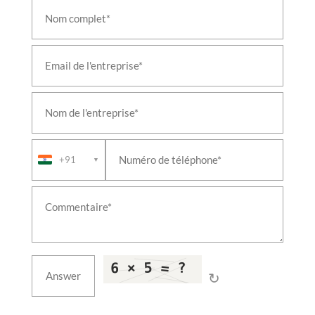
Aircraft Landing-Gear Shock Absorber & Oleo
Struts
Large Cavitation Tunnel Facility
Fire & Overheat Detection System Test Rig
Mobile Environmental Storage Container
Aviation Fuel Tanktainer
Iron Bird Aircraft Systems Integration Rig
Axle Test Rig with Acoustic Enclosure
Retractable Refuelling Probe Test Rig
Airborne Vapour Compression System
+91
▼
↻