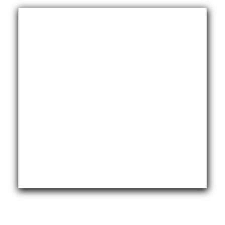
Hydrogen Power-to-Power (P2P) System
Hose Test Bench
Hydraulic Flushing Rig
Co2 N2 Filling System
Head Impact Test Rig
Impulse And Load Test Rig
Control Valve Test Rig (Automobile)
High Pressure Leak Testing Machine
Stun Composition & Dye Marker Filling &
Assembling Machine
Test Rig for Running-In and Calibration of Reheat
and Nozzle Control Units
Hydraulic Package
Boot Strap Reservoir
Visual Search Kit
Torque Wrench Calibrator
Dynamic high‑pressure hydrogen leak test rig
Small-Arms Ammunition Components
7.62mm M13 Disintegrating Belt Link
9mm Cartridge Case Manufacturing Line
Helicopter Washing Rig
Aircraft Tyre Nitrogen Charging Rig