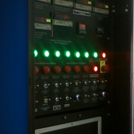
Rotor Dynamics Test Facility
Starter Generator Test Rig
Computerized Control Universal Brake Test Bench
70000 RPM Aerospace Bearing Test Rig
Hydrogen Gas Boosting Station
Aerospace Nozzle Flow Test Bench
Combined Control Unit Test Bench Manufacturer
Hydraulic Suspension Unit Test Bench Manufacturer
Aerospace Pressure and Leak Test Rig
Air Droppable Container
Computerized Microprocessor Controlled Dv Test Bench
Computerized Based Test Bench For Panel Mounted Brake Sy
Pressure Cycle Test System
PSA Oxygen Generation Plant-500 LPM
PSA Oxygen Generation Plant-200 LPM
Fuel Injection Pump Test Bench
PSA Nitrogen Generation Plant
Dual Hydraulic Test System
Hydraulic Damper Test Bench Manufacturer
1000 Bar Hydraulic Proof Pressure Test Bench
Drive And Control Automation System
Main Rotor Actuator Test Rig