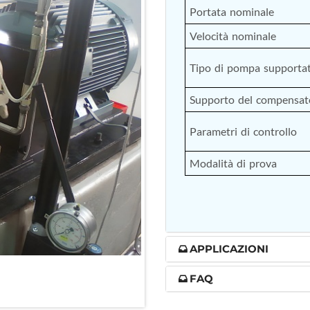
Portata nominale
nd Controller in Aircraft Engines
Velocità nominale
Tipo di pompa supporta
d Versions)
Supporto del compensat
 (CCC-MT)
Parametri di controllo
Modalità di prova
ter
APPLICAZIONI
FAQ
stems