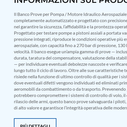
Mobile Hydraulic Flushing Rig
Hydraulic Powerpack And Actuator System Manufacturer
Il Banco Prove per Pompa / Motore Idraulico Aerospaziale 
Mobile Test Facility For Aircraft Engines
completamente automatizzato e progettato con precisione,
Test Rig For OBIGGS
nel garantire la sicurezza, l’affidabilità e la prontezza opera
Oxygen Enrichment Facility
Progettato per testare pompe a pistoni assiali a portata va
Stun Shell Composition Filling & Assembling Machine
pressione integrati, riproduce le condizioni operative più 
Tube Pressurization Test Setup
aerospaziale, con capacità fino a 270 bar di pressione, 13
Hydraulic Hose/Tube Proof Test Stand
E-70 Brake Equipment Test Rig
velocità. Il banco esegue un’ampia gamma di prove — inclusi t
Gear Box Test Bench
durata, taratura del compensatore, valutazione della stabil
MK-84 2000 lb Bomb Casing
— per individuare eventuali debolezze nascoste e verificar
CCB Burn Test Rig
lungo tutto il ciclo di lavoro. Oltre alle sue caratteristiche
Rain Water Test Rig
risiede nella funzione di ultimo controllo di qualità per i sis
Gas Distribution System
dove eventuali difetti vengono individuati ed eliminati prim
Halon Reclaimation And Refiling Facility
aeromobili da combattimento o da trasporto. Prevenendo gua
Hydraulic Refilling Trolley
potrebbero compromettere i sistemi di controllo di volo, il c
Manual Loading Rig
rilascio delle armi, questo banco prove salvaguarda i piloti,
Helium Charging Station
di alto valore e garantisce l’integrità operativa delle moder
Test Rig For Hydraulic Fluid
Practice Head Torpedo
Cng Regulator Test Bench
Nitrogen Gas Boosting Station
PIÙ DETTAGLI