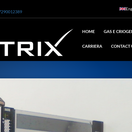
Eng
7290012389
HOME
GAS E CRIOGE
CARRIERA
CONTACT 
ar
0 Bar STE ENGINEERING SINGAPORE
 Bar ADANI DEFENCE
N2