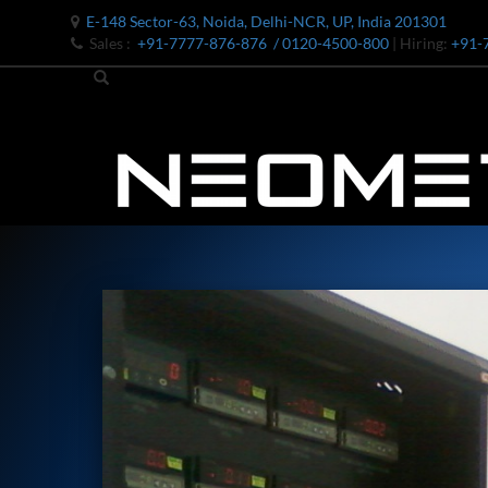
E-148 Sector-63, Noida, Delhi-NCR, UP, India 201301
Sales :
+91-7777-876-876
/ 0120-4500-800
| Hiring:
+91-
Bomb Shell Hydraulic Pressure Testing Machine Upto 1800 B
Bomb Shell Hydraulic Pressure Testing Machine Upto 180
Bomb Shell Hydraulic Pressure Testing Machine Upto 1800
Universal Hydraulic Test Rig
Hydraulic Control Valve Test Bench
Oxygen Charging And Distribution Vehicle IAF-UGSSO2
Nitrogen Generating Storage and Distribution System-UGSS
Dynamic Snubber Shock Arrestor Test Facility