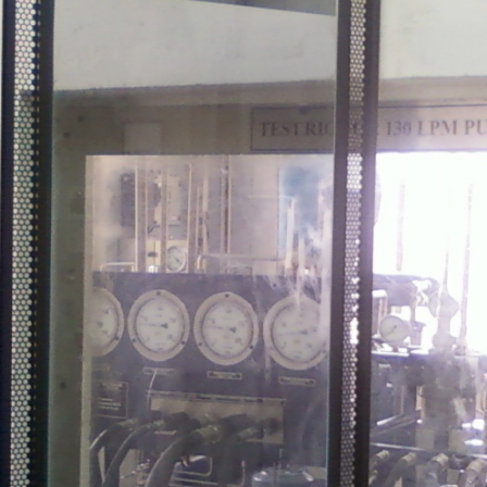
stem For Lhb Coaches