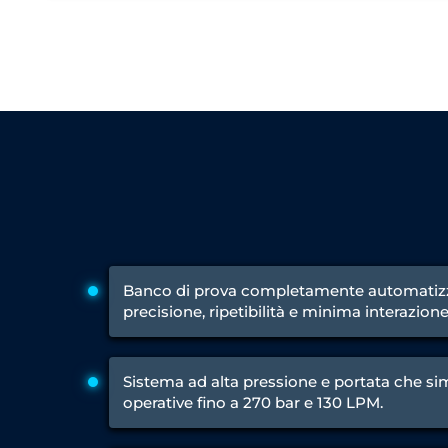
Engine Test Cell Data Acquisition System
High Pressure Air Compressor Test Stand
Electrical & Hydraulic System for the Side Gear Box (LH & RH)
Aircraft Servo Valve Hydraulic Test Equipment
Hydro-Gas Suspension (HSU) Validation System
Aircraft Aggregate Flushing Rig
LP Shaft Torsion Fatigue Testing Machine
Integrated Aircraft Hydraulic Reservoir, Intensifier & Contro
Water Leak Testing System for Standard and Broad-Gauge Roll
Aircraft Electro-Hydraulic Multi-Channel Power Drive Loadi
Aircraft Arresting Gear (AAG) system
Missile Canister Transportation Module
Multi-Port Flow Divider Test Bench
Hydrogen Power-to-Power (P2P) System
Banco di prova completamente automatizz
Hose Test Bench
precisione, ripetibilità e minima interazione
Hydraulic Flushing Rig
Co2 N2 Filling System
Head Impact Test Rig
Impulse And Load Test Rig
Sistema ad alta pressione e portata che si
Control Valve Test Rig (Automobile)
operative fino a 270 bar e 130 LPM.
High Pressure Leak Testing Machine
Stun Composition & Dye Marker Filling & Assembling Machi