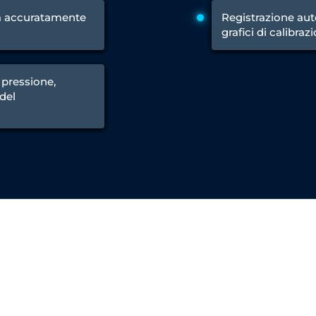
Control Units
la accuratamente
Registrazione aut
grafici di calibraz
 pressione,
 del