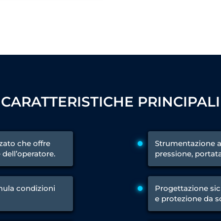
 Test Rig
l Module
ing Stock
ng Rig
CARATTERISTICHE PRINCIPALI
ato che offre
Strumentazione 
 dell’operatore.
pressione, portat
mula condizioni
Progettazione sic
e protezione da s
ne