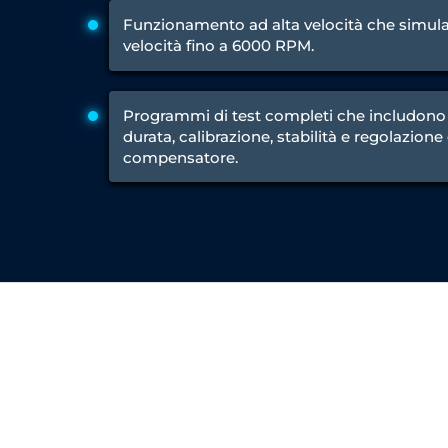
Test Rig for Running-In and Calibration of Reheat and Nozzle 
Funzionamento ad alta velocità che simu
Hydraulic Package
velocità fino a 6000 RPM.
Boot Strap Reservoir
Visual Search Kit
Torque Wrench Calibrator
Dynamic high‑pressure hydrogen leak test rig
Programmi di test completi che includono
Small-Arms Ammunition Components
durata, calibrazione, stabilità e regolazione
7.62mm M13 Disintegrating Belt Link
compensatore.
9mm Cartridge Case Manufacturing Line
Helicopter Washing Rig
Aircraft Tyre Nitrogen Charging Rig
Aircraft Access Ladders & Passenger Steps
Mobile Rectifier & Battery Charger Unit
Portable Liquid Nitrogen Container (Dewar)
Pressure Reducing Panel (PRP) HP Air
Dry Oil-Free Compressed Air System
Munition Handling Trolley (Rocket Transport)
Optical System Integration on Mobile Platforms
Multipurpose Fuel Injection Pump & Injector Test Rig
Mass Properties Measuring Instrument (MPMI)
Compact Damage Control Torch
PSA Medical Oxygen Generation Plant 2400 LPM
Universal Snubber Test Facility