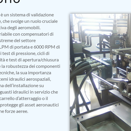
è un sistema di validazione
 che svolge un ruolo cruciale
tiva degli aeromobili.
riabile con compensatori di
estreme del settore
0 LPM di portata e 6000 RPM di
est di pressione, cicli di
ità e test di apertura/chiusura
e la robustezza dei componenti
 tecniche, la sua importanza
temi idraulici aerospaziali,
a dell’installazione su
sti idraulici in servizio che
arrello d’atterraggio o il
 protegge gli asset aeronautici
ne forze aeree.