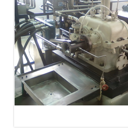
Inertia Test Facility
Advanced Test & Calibration Bench for Integrated Fuel Pump a
Integration Simulator
Vehicle-Mounted Expandable Battery Command Post (BCP)
Universal Self-Generating Nitrogen Service Cart (U-SGNSC)
General Purpose Pneumatic Test Rig
Mobile Aviation 400Hz Load Bank (Air-Cooled & Water-Coole
Aerospace Hydraulic Pump / Motor Test Bench
Modification of Command-and-Control Carrier Motor Track
Fuel (ATF) Pump and Nozzle Pressure Ratio Test Stand
Oxygen Component Test Benches
Hydraulic Filter Test Bench
Chemical Weapon Destruction Facility
Burst Chamber for Hydrogen Cylinder Testing
Fuel Contents Gauging Probe Test Rig – Light Combat Helicop
Portable Pneumatic Test Rig for Rudder Actuator
Rudder & Tailplane Test Equipment
Gauge Pressure Switch Test Rig
Hydraulic Proof Pressure Test Rig
Light Strike Vehicle Modification and Upgrade Program
Advanced Life Support Oxygen Test Bench for Pilot Safety Sy
Aerospace Fuel Supply System
Nitrogen Cylinder Manifold Cum Pressure Control System