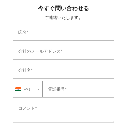
(NDT)
今すぐ問い合わせる
Circuit-Breaker & Relay Test Bench
Telescopic & Hoistable Mast
ご連絡いたします。
Aircraft Oxygen System
Armoured Recovery Vehicle Equipment
CBRN Decontamination & Collective Protection
System
Fuel-Cell Hybrid Power System
Thermal-Hydraulics Test Facility
Living Accommodation Shelter
Naval Steering Gear & Rudder System
UAS Propulsion & Flight-Readiness Test Bench
Liquid Cooling System & Coolant Distribution Unit
Aircraft Refueller & Fuel Bowser
Marine Propulsion Shafting & Stern Gear
+91
Rail Bogie Test Rig & Turntable
▼
Shipboard Helicopter Traversing & Handling
System
Damage-Control & Fire-Fighting Training Facility
Boat Davit & Launch-and-Recovery System
Marine & Industrial Incinerator
Replenishment-at-Sea & Fuelling-at-Sea System