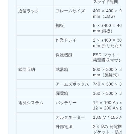
Program
スライド範囲
Advanced Life Support Oxygen Test Bench for Pilot
通信ラック
フレームサイズ
400 × 400 × 900 
Safety Systems
mm（LMS）
Aerospace Fuel Supply System
Nitrogen Cylinder Manifold Cum Pressure Control
棚板
5 ×（400 × 400 × 1.
mm 鋼板）
System
Engine Test Cell Data Acquisition System
作業トレイ
2 ×（400 × 300 × 2
High Pressure Air Compressor Test Stand
mm 折りたたみ式）
Electrical & Hydraulic System for the Side Gear
保護機能
ESD マット · 
Box (LH & RH) Test Rig
衝撃吸収マウント
Aircraft Servo Valve Hydraulic Test Equipment
Hydro-Gas Suspension (HSU) Validation System
武器収納
武器箱
900 × 300 × 300 
Aircraft Aggregate Flushing Rig
mm（施錠式）
LP Shaft Torsion Fatigue Testing Machine
アームズボックス
740 × 300 × 300 m
Integrated Aircraft Hydraulic Reservoir, Intensifier
& Control Module
弾薬箱
160 × 300 × 300 m
Water Leak Testing System for Standard and Broad-
電源システム
バッテリー
12 V 100 Ah ×2（
Gauge Rolling Stock
12 V 200 Ah 合計）
Aircraft Electro-Hydraulic Multi-Channel Power
Drive Loading Rig
オルタネーター
13.5 V / 155 A
Aircraft Arresting Gear (AAG) system
外部電源
2.4 kVA 発電機（4 
Missile Canister Transportation Module
ソケット · 防水仕様
Multi-Port Flow Divider Test Bench