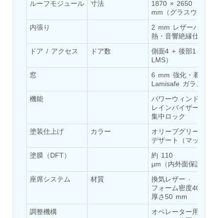
ルーフモジュール
寸法
1870 × 2650 
Post (BCP)
mm（グラスウール断
Universal Self-Generating Nitrogen Service Cart
(U-SGNSC)
内張り
2 mm レザーパッド ·
General Purpose Pneumatic Test Rig
熱・音響絶縁仕様
Mobile Aviation 400Hz Load Bank (Air-Cooled &
ドア / アクセス
ドア数
側面4 + 後部1（1.6 
Water-Cooled Versions)
LMS）
Aerospace Hydraulic Pump / Motor Test Bench
Modification of Command-and-Control Carrier
窓
6 mm 強化・着色 
Motor Track (CCC-MT)
Lamisafe ガラス
Fuel (ATF) Pump and Nozzle Pressure Ratio Test
機能
パワーウィンドウ · 
Stand
レインバイザー · 
Oxygen Component Test Benches
集中ロック
Hydraulic Filter Test Bench
塗装仕上げ
カラー
オリーブグリーン・
Chemical Weapon Destruction Facility
デザート（マット）
Burst Chamber for Hydrogen Cylinder Testing
Fuel Contents Gauging Probe Test Rig – Light
塗膜（DFT）
約 110 
Combat Helicopter
µm（内外面保護）
Portable Pneumatic Test Rig for Rudder Actuator
座席システム
材質
換気レザー · 
Rudder & Tailplane Test Equipment
フォーム密度40 · 
Gauge Pressure Switch Test Rig
厚さ50 mm
Hydraulic Proof Pressure Test Rig
Light Strike Vehicle Modification and Upgrade
調整機構
オペレーター用 200 