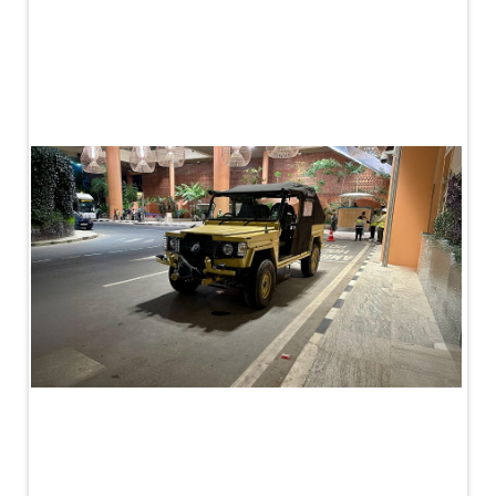
MK-84 2000 lb Bomb Casing
CCB Burn Test Rig
Rain Water Test Rig
Gas Distribution System
Halon Reclaimation And Refiling Facility
Hydraulic Refilling Trolley
Manual Loading Rig
Helium Charging Station
Test Rig For Hydraulic Fluid
Practice Head Torpedo
Cng Regulator Test Bench
Nitrogen Gas Boosting Station
Ku 7 Leak Tester
Gas Purging System
Liquid Oxygen Dispenser 800 Ltr Along With
Towable Trolley
45 Degree Left And Right Moment Durability Test
Rig
Neometrix Optical Balloon Theodolite
Universal Hydraulic Charging Rig IAF Nasik
Cng Circuit Leak Testing Machine For Volvo Buses
Hydraulic Spreader Machine
Cryogenic Liquid Medical Mxygen Vertical Storage