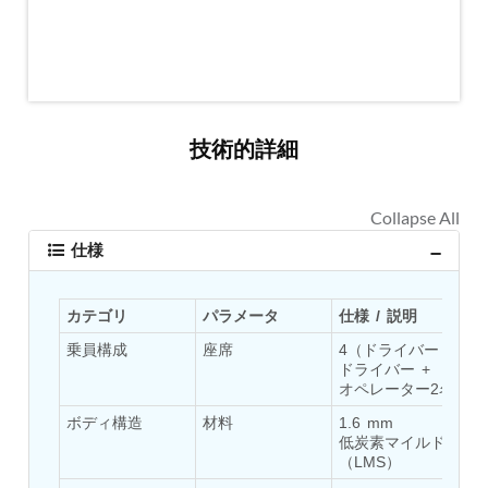
Tank
Weapon Loading Trolley
Hydrualic Drive Of Osa
Test Equipment For Pump And Centrifugal
Breather
Hydraulic Loading System
技術的詳細
Aircraft Arrester Barrier System
Power Shuttle Transmission Test Rig
Tacan Test Bench
Automated Inverter Test Rig On Lab View
Environment
仕様
Doppler Vor Test Rack
Test Rig For Irab Brake System
Oxygen Gas Boosting Station
カテゴリ
パラメータ
仕様 / 説明
Chemical Cleaning Bay
Oxygen Boosting System For Oxygen Generation
乗員構成
座席
4（ドライバー + コ
ドライバー + 
Plant Psa
オペレーター2名）
Inertia Test Facility
Advanced Test & Calibration Bench for Integrated
ボディ構造
材料
1.6 mm 
Fuel Pump and Controller in Aircraft Engines
低炭素マイルドスチ
Integration Simulator
（LMS）
Vehicle-Mounted Expandable Battery Command