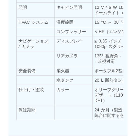
Hydrogen Power-to-Power (P2P) System
照明
キャビン照明
12 V / 6 W LED 
Hose Test Bench
ドームライト ×2
Hydraulic Flushing Rig
HVAC システム
温度範囲
15 °C ～ 30 °C
Co2 N2 Filling System
Head Impact Test Rig
コンプレッサー
5 HP（エンジン駆動
Impulse And Load Test Rig
ナビゲーション 
ディスプレイ
≥ 9.35 インチ FHD 
Control Valve Test Rig (Automobile)
/ カメラ
1080p スクリーン
High Pressure Leak Testing Machine
Stun Composition & Dye Marker Filling &
リアカメラ
135° 視野角 · 録画
Assembling Machine
· 暗視対応
Test Rig for Running-In and Calibration of Reheat
安全装備
消火器
ポータブル2基
and Nozzle Control Units
Hydraulic Package
水タンク
20 L 断熱タンク
Boot Strap Reservoir
仕上げ・塗装
カラー
オリーブグリーン・
Visual Search Kit
デザート（110 µm 
Torque Wrench Calibrator
DFT）
Dynamic high‑pressure hydrogen leak test rig
Small-Arms Ammunition Components
保証期間
24 か月（製造・
7.62mm M13 Disintegrating Belt Link
統合に関する包括保
9mm Cartridge Case Manufacturing Line
Helicopter Washing Rig
Aircraft Tyre Nitrogen Charging Rig