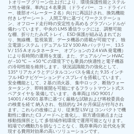
PSA Nitrogen Generation Plant
トオリーブ グリーン仕上げにより、環境保護性能とステル
ス性を確保。車内は 4 名乗員 （ドライバー、コ・ドライバ
Dual Hydraulic Test System
ー、後部オペレーター 2 名）向けに再設計され、換気機能
Hydraulic Damper Test Bench Manufacturer
付き レザーシート、人間工学に基づくワークステーショ
1000 Bar Hydraulic Proof Pressure Test Bench
ン、オフロード走行時の安定性を高める グラブハンドルが
Drive And Control Automation System
備わっています。中央の LMS 通信ラックには、調整可能
Main Rotor Actuator Test Rig
な棚、折りたたみ式 トレイ、ESD 保護が組み込まれてお
BMP Pump Test Rig
り、無線機、監視装置、データ機器の搭載が可能です。 独
Refrigeration System
立電源システム（デュアル 12 V 100 Ah バッテリー、13.5
Heavy Duty Automatic Single Row Weapon
V / 155 A オルタネーター、 オプションの 2.4 kVA 発電機）
Disposal System
により長時間の運用を支援。また、デュアルゾーン HVAC
が –10 °C ～ +50 °C の環境下でも乗員の快適性と電子機器
Automatic Volumetric Expansion Test System
の冷却性能を維持します。 状況認識能力の強化として、
Modern Universal Automatic Test Equipment
135° リアカメラとデジタルコンパスを備えた 9.35 インチ
Fuel Consumption Measurement System
フル HD ナビゲーションディスプレイを搭載しています。
Hydraulic Pressure Test Bench
安全機能として、2 基の消火器、 集中ロック、断熱ウォー
High Pressure Air Test System
タータンク、即時展開を可能にするフラットマウント式ス
PC-Based Counter Timer Test Rig
ペアタイヤを 装備しています。 各車両は ISO 9001 /
Integrated Test Rig for Pumps and Fuel Coolers
14001 / 45001 基準に基づく厳格な試験および将校委員会
ECS Test Bench
の検査を経て 納入され、包括的な 24 か月保証が付与され
Testing and Charging Test Rig for Main and Nose
ます。これらの改修により、従来型 LSV は コンパクトで機
動性に優れた C3 ノードへと進化し、前方通信拠点または
Landing Gears
移動指揮所として 多領域作戦環境で運用可能となります。
Pneumatic Test Rig
戦場での機動力を損なうことなく、既存車両の 近代化を実
Nitrogen Cart With Booster
現する費用対効果の高いソリューションです。
CNG Vigilant