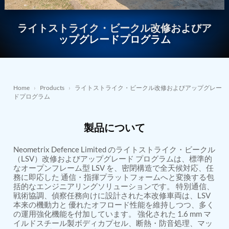
Nitrogen Generating Storage and Distribution
Contact Sales
GSE / GHE
System-UGSSN2
ライトストライク・ビークル改修およびア
Dynamic Snubber Shock Arrestor Test Facility
About
Rotor Dynamics Test Facility
ップグレードプログラム
Starter Generator Test Rig
Resources
Computerized Control Universal Brake Test Bench
70000 RPM Aerospace Bearing Test Rig
Hydrogen Gas Boosting Station
Aerospace Nozzle Flow Test Bench
Home
›
Products
›
ライトストライク・ビークル改修およびアップグレー
ドプログラム
Combined Control Unit Test Bench Manufacturer
Hydraulic Suspension Unit Test Bench
Manufacturer
製品について
Aerospace Pressure and Leak Test Rig
Air Droppable Container
Neometrix Defence Limited のライトストライク・ビークル
Computerized Microprocessor Controlled Dv Test
（LSV）改修およびアップグレード プログラムは、標準的
Bench
なオープンフレーム型 LSV を、密閉構造で全天候対応、任
Computerized Based Test Bench For Panel
務に即応した 通信・指揮プラットフォームへと変換する包
Mounted Brake System For Lhb Coaches
括的なエンジニアリングソリューションです。 特別通信、
Pressure Cycle Test System
戦術協調、偵察任務向けに設計された本改修車両は、LSV
PSA Oxygen Generation Plant-500 LPM
本来の機動力と 優れたオフロード性能を維持しつつ、多く
PSA Oxygen Generation Plant-200 LPM
の運用強化機能を付加しています。 強化された 1.6 mm マ
Fuel Injection Pump Test Bench
イルドスチール製ボディカプセル、断熱・防音処理、マッ