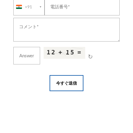
Metal Working Fluid Test Rig
+91
▼
Aircraft Ground Air-Conditioning Cart Sat-650
Hydrogen Components Test System
Liquid Oxygen Storage Tank & Dewar
Hydrogen Fuel System Component Test System
Dynamic Motion & Tilt Test Platform
10,000 Ton Extrusion Press
Hangar Fire Test Facility
Double-Acting Blanking & Cupping Press
↻
CNG Storage & Mobile Cascades
Climatic & Environmental Test Chambers
Hydrogen Refuelling Station
EV Charger Test System
E-Motor Test Bench
今すぐ送信
EV Battery Test System
HP Air Bottle Test Facility
EMI/EMC Test Laboratory
Aerospace Assembly Jigs & Form Block Tooling
Chassis Dynamometer
Mobile Gas Compression Unit
Ground Air Supply Station
Firing Training Simulators