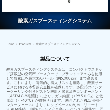
Nitrogen Generating Storage and Distribution
Contact Sales
GSE / GHE
System-UGSSN2
Dynamic Snubber Shock Arrestor Test Facility
About
Rotor Dynamics Test Facility
酸素ガスブースティングシステム
Starter Generator Test Rig
Resources
Computerized Control Universal Brake Test Bench
70000 RPM Aerospace Bearing Test Rig
Hydrogen Gas Boosting Station
Aerospace Nozzle Flow Test Bench
Home
›
Products
›
酸素ガスブースティングシステム
Combined Control Unit Test Bench Manufacturer
Hydraulic Suspension Unit Test Bench
Manufacturer
製品について
Aerospace Pressure and Leak Test Rig
Air Droppable Container
酸素ガスブースティングシステムは、コンパクトでスキッ
Computerized Microprocessor Controlled Dv Test
ド搭載型の空気圧ブースターで、プラントエアのみを使用
Bench
して酸素圧を最大350バール（約5,000 psi）まで高めま
Computerized Based Test Bench For Panel
す。これにより、電気的な着火リスクを排除し、酸素サー
Mounted Brake System For Lhb Coaches
ビスにおける本質的安全性を確保します。多段式のインタ
Pressure Cycle Test System
ークーリング付きピストン設計と酸素清浄コンポーネント
（ASTM G-93認証）により、ガス純度（>99.5％ O₂）と低
PSA Oxygen Generation Plant-500 LPM
露点（< –40 °C）が維持されます。 統合されたPLC/HMIイ
PSA Oxygen Generation Plant-200 LPM
ンターフェースにより、レシピベースの制御、リモート
Fuel Injection Pump Test Bench
SCADA接続、自動パージ／安全弁シーケンスが可能で、冗