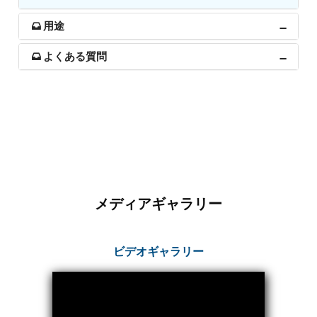
Post (BCP)
Universal Self-Generating Nitrogen Service Cart
用途
(U-SGNSC)
General Purpose Pneumatic Test Rig
よくある質問
Mobile Aviation 400Hz Load Bank (Air-Cooled &
Water-Cooled Versions)
Aerospace Hydraulic Pump / Motor Test Bench
Modification of Command-and-Control Carrier
Motor Track (CCC-MT)
Fuel (ATF) Pump and Nozzle Pressure Ratio Test
Stand
Oxygen Component Test Benches
Hydraulic Filter Test Bench
Chemical Weapon Destruction Facility
メディアギャラリー
Burst Chamber for Hydrogen Cylinder Testing
Fuel Contents Gauging Probe Test Rig – Light
Combat Helicopter
Portable Pneumatic Test Rig for Rudder Actuator
ビデオギャラリー
Rudder & Tailplane Test Equipment
Gauge Pressure Switch Test Rig
Hydraulic Proof Pressure Test Rig
Light Strike Vehicle Modification and Upgrade