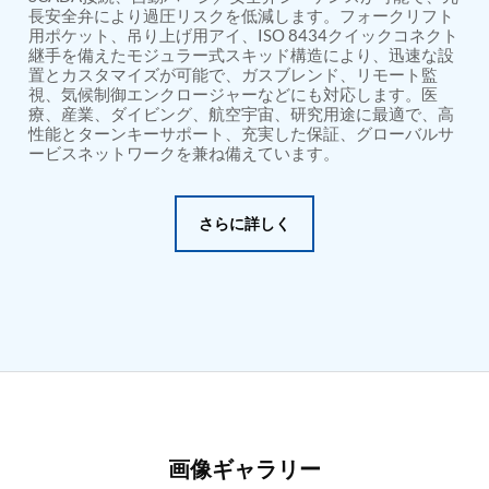
PSA Nitrogen Generation Plant
長安全弁により過圧リスクを低減します。フォークリフト
Dual Hydraulic Test System
用ポケット、吊り上げ用アイ、ISO 8434クイックコネクト
Hydraulic Damper Test Bench Manufacturer
継手を備えたモジュラー式スキッド構造により、迅速な設
1000 Bar Hydraulic Proof Pressure Test Bench
置とカスタマイズが可能で、ガスブレンド、リモート監
Drive And Control Automation System
視、気候制御エンクロージャーなどにも対応します。医
Main Rotor Actuator Test Rig
療、産業、ダイビング、航空宇宙、研究用途に最適で、高
性能とターンキーサポート、充実した保証、グローバルサ
BMP Pump Test Rig
ービスネットワークを兼ね備えています。
Refrigeration System
Heavy Duty Automatic Single Row Weapon
Disposal System
Automatic Volumetric Expansion Test System
さらに詳しく
Modern Universal Automatic Test Equipment
Fuel Consumption Measurement System
Hydraulic Pressure Test Bench
High Pressure Air Test System
PC-Based Counter Timer Test Rig
Integrated Test Rig for Pumps and Fuel Coolers
ECS Test Bench
Testing and Charging Test Rig for Main and Nose
Landing Gears
Pneumatic Test Rig
Nitrogen Cart With Booster
画像ギャラリー
CNG Vigilant