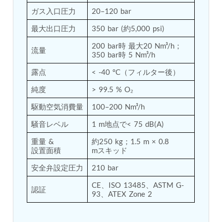
Tank
ガス入口圧力
20–120 bar
Weapon Loading Trolley
最大出口圧力
350 bar (約5,000 psi)
Hydrualic Drive Of Osa
Test Equipment For Pump And Centrifugal
200 bar時 最大20 Nm³/h；
Breather
流量
350 bar時 5 Nm³/h
Hydraulic Loading System
Aircraft Arrester Barrier System
露点
< -40 °C（フィルター後）
Power Shuttle Transmission Test Rig
Tacan Test Bench
純度
> 99.5 % O₂
Automated Inverter Test Rig On Lab View
駆動空気消費量
100–200 Nm³/h
Environment
Doppler Vor Test Rack
騒音レベル
1 m地点で< 75 dB(A)
Test Rig For Irab Brake System
Oxygen Gas Boosting Station
重量 & 
約250 kg；1.5 m × 0.8 
Chemical Cleaning Bay
設置面積
mスキッド
Oxygen Boosting System For Oxygen Generation
安全弁設定圧力
210 bar
Plant Psa
Inertia Test Facility
CE、ISO 13485、ASTM G-
Advanced Test & Calibration Bench for Integrated
認証
93、ATEX Zone 2
Fuel Pump and Controller in Aircraft Engines
Integration Simulator
Vehicle-Mounted Expandable Battery Command