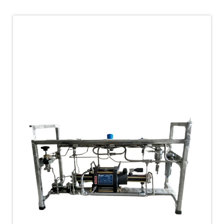
PLC Controlled Autoclave Pressure Tester
Copper Band Press for Ammunition Shell
Cv And Control Valve Test Rig
Dual Power Hydraulic Test Rig
Aero Engine Preservation Manufacturer
Compressor Test Rig
Manual Nitrogen Generation Plant with Integrated
Air Compressor
Supply Of Suction Lubrication System For 1000Hp
Cyclic Spin Test Facility
Mobile Hydraulic Flushing Rig
Hydraulic Powerpack And Actuator System
Manufacturer
Mobile Test Facility For Aircraft Engines
Test Rig For OBIGGS
Oxygen Enrichment Facility
Stun Shell Composition Filling & Assembling
Machine
Tube Pressurization Test Setup
Hydraulic Hose/Tube Proof Test Stand
E-70 Brake Equipment Test Rig
Gear Box Test Bench