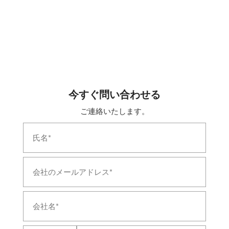
Leh Ladakh
Test Rig For 24 A Double Check Valves
Test Rig For A9 Automatic Brake Valves
Test Rig For Air Flow Measuring Valves
Test Rig For C2w Distributor Brake Valves
Test Rig For C2w Relay Valve 6mm Chock Valves
Test Rig For C2w Relay Valves
Test Rig For F1 Selector Valves
Test Rig For Feed Valve C2n Ft1 Combined Feed
今すぐ問い合わせる
Valves
ご連絡いたします。
Test Rig For Gm Type Drain Valves
Test Rig For J 1 Safety Valve
Test Rig For Mu 2b Valves
Test Rig For N1 Reducing Valves
Test Rig For R 6 Relay Valves
Test Rig For Sa9 Automatic Brake Valves
Test Rig For Duplex Check Brake Valves
Test Rig For Emergency Brake Application Valve
Test Rig For Magnet Valves
Test Rig For Pressure Switch Valves
Liquid Oxygen Tanker Vehicle
T-72 Actuating Cylinder Indigenisation