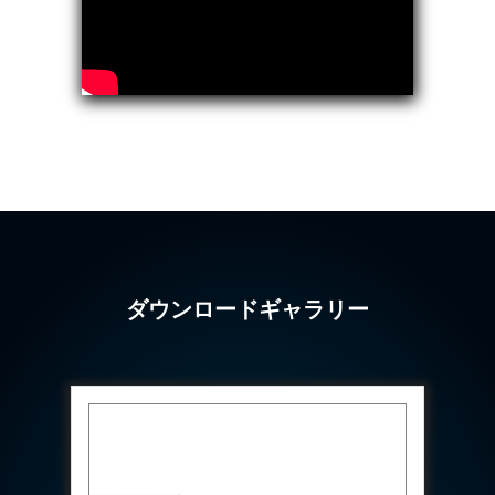
Program
Advanced Life Support Oxygen Test Bench for Pilot
Safety Systems
Aerospace Fuel Supply System
Nitrogen Cylinder Manifold Cum Pressure Control
System
Engine Test Cell Data Acquisition System
High Pressure Air Compressor Test Stand
Electrical & Hydraulic System for the Side Gear
Box (LH & RH) Test Rig
Aircraft Servo Valve Hydraulic Test Equipment
Hydro-Gas Suspension (HSU) Validation System
Aircraft Aggregate Flushing Rig
LP Shaft Torsion Fatigue Testing Machine
ダウンロードギャラリー
Integrated Aircraft Hydraulic Reservoir, Intensifier
& Control Module
Water Leak Testing System for Standard and Broad-
Gauge Rolling Stock
Aircraft Electro-Hydraulic Multi-Channel Power
Drive Loading Rig
Aircraft Arresting Gear (AAG) system
Missile Canister Transportation Module
Multi-Port Flow Divider Test Bench