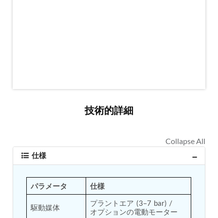
MK-84 2000 lb Bomb Casing
CCB Burn Test Rig
Rain Water Test Rig
Gas Distribution System
Halon Reclaimation And Refiling Facility
Hydraulic Refilling Trolley
Manual Loading Rig
Helium Charging Station
Test Rig For Hydraulic Fluid
Practice Head Torpedo
Cng Regulator Test Bench
技術的詳細
Nitrogen Gas Boosting Station
Ku 7 Leak Tester
Gas Purging System
Liquid Oxygen Dispenser 800 Ltr Along With
Towable Trolley
仕様
45 Degree Left And Right Moment Durability Test
Rig
Neometrix Optical Balloon Theodolite
パラメータ
仕様
Universal Hydraulic Charging Rig IAF Nasik
Cng Circuit Leak Testing Machine For Volvo Buses
プラントエア (3–7 bar) / 
駆動媒体
Hydraulic Spreader Machine
オプションの電動モーター
Cryogenic Liquid Medical Mxygen Vertical Storage