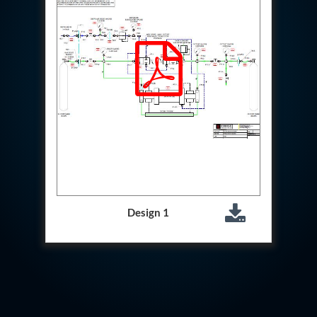
Hydrogen Power-to-Power (P2P) System
Hose Test Bench
Hydraulic Flushing Rig
Co2 N2 Filling System
Head Impact Test Rig
Impulse And Load Test Rig
Control Valve Test Rig (Automobile)
High Pressure Leak Testing Machine
Stun Composition & Dye Marker Filling &
Assembling Machine
Test Rig for Running-In and Calibration of Reheat
and Nozzle Control Units
Hydraulic Package
Boot Strap Reservoir
Visual Search Kit
Design 1
Torque Wrench Calibrator
Dynamic high‑pressure hydrogen leak test rig
Small-Arms Ammunition Components
7.62mm M13 Disintegrating Belt Link
9mm Cartridge Case Manufacturing Line
Helicopter Washing Rig
Aircraft Tyre Nitrogen Charging Rig