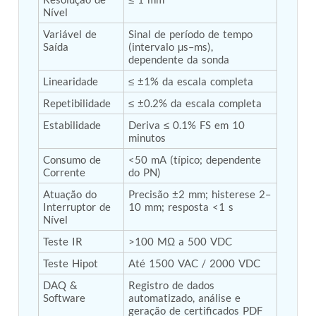
Post (BCP)
Nível
Universal Self-Generating Nitrogen Service Cart
Variável de 
Sinal de período de tempo 
(U-SGNSC)
Saída
(intervalo µs–ms), 
General Purpose Pneumatic Test Rig
dependente da sonda
Mobile Aviation 400Hz Load Bank (Air-Cooled &
Water-Cooled Versions)
Linearidade
≤ ±1% da escala completa
Aerospace Hydraulic Pump / Motor Test Bench
Repetibilidade
≤ ±0.2% da escala completa
Modification of Command-and-Control Carrier
Motor Track (CCC-MT)
Estabilidade
Deriva ≤ 0.1% FS em 10 
Fuel (ATF) Pump and Nozzle Pressure Ratio Test
minutos
Stand
Consumo de 
<50 mA (típico; dependente 
Oxygen Component Test Benches
Corrente
do PN)
Hydraulic Filter Test Bench
Chemical Weapon Destruction Facility
Atuação do 
Precisão ±2 mm; histerese 2–
Burst Chamber for Hydrogen Cylinder Testing
Interruptor de 
10 mm; resposta <1 s
Nível
Fuel Contents Gauging Probe Test Rig – Light
Combat Helicopter
Teste IR
>100 MΩ a 500 VDC
Portable Pneumatic Test Rig for Rudder Actuator
Rudder & Tailplane Test Equipment
Teste Hipot
Até 1500 VAC / 2000 VDC
Gauge Pressure Switch Test Rig
DAQ & 
Registro de dados 
Hydraulic Proof Pressure Test Rig
Software
automatizado, análise e 
Light Strike Vehicle Modification and Upgrade
geração de certificados PDF