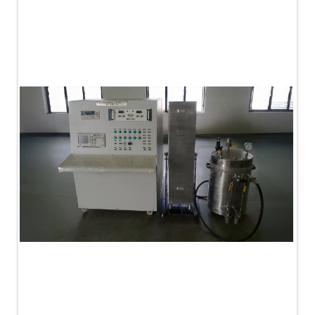
MK-84 2000 lb Bomb Casing
CCB Burn Test Rig
Rain Water Test Rig
Gas Distribution System
Halon Reclaimation And Refiling Facility
Hydraulic Refilling Trolley
Manual Loading Rig
Helium Charging Station
Test Rig For Hydraulic Fluid
Practice Head Torpedo
Cng Regulator Test Bench
Nitrogen Gas Boosting Station
Ku 7 Leak Tester
Gas Purging System
Liquid Oxygen Dispenser 800 Ltr Along With
Towable Trolley
45 Degree Left And Right Moment Durability Test
Rig
Neometrix Optical Balloon Theodolite
Universal Hydraulic Charging Rig IAF Nasik
Cng Circuit Leak Testing Machine For Volvo Buses
Hydraulic Spreader Machine
Cryogenic Liquid Medical Mxygen Vertical Storage