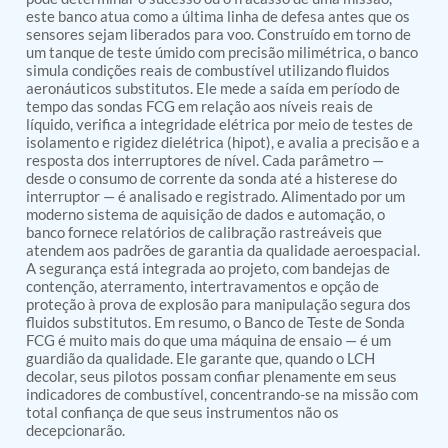
PSA Nitrogen Generation Plant
este banco atua como a última linha de defesa antes que os
Dual Hydraulic Test System
sensores sejam liberados para voo. Construído em torno de
Hydraulic Damper Test Bench Manufacturer
um tanque de teste úmido com precisão milimétrica, o banco
1000 Bar Hydraulic Proof Pressure Test Bench
simula condições reais de combustível utilizando fluidos
Drive And Control Automation System
aeronáuticos substitutos. Ele mede a saída em período de
Main Rotor Actuator Test Rig
tempo das sondas FCG em relação aos níveis reais de
BMP Pump Test Rig
líquido, verifica a integridade elétrica por meio de testes de
isolamento e rigidez dielétrica (hipot), e avalia a precisão e a
Refrigeration System
resposta dos interruptores de nível. Cada parâmetro —
Heavy Duty Automatic Single Row Weapon
desde o consumo de corrente da sonda até a histerese do
Disposal System
interruptor — é analisado e registrado. Alimentado por um
Automatic Volumetric Expansion Test System
moderno sistema de aquisição de dados e automação, o
Modern Universal Automatic Test Equipment
banco fornece relatórios de calibração rastreáveis que
Fuel Consumption Measurement System
atendem aos padrões de garantia da qualidade aeroespacial.
Hydraulic Pressure Test Bench
A segurança está integrada ao projeto, com bandejas de
High Pressure Air Test System
contenção, aterramento, intertravamentos e opção de
PC-Based Counter Timer Test Rig
proteção à prova de explosão para manipulação segura dos
fluidos substitutos. Em resumo, o Banco de Teste de Sonda
Integrated Test Rig for Pumps and Fuel Coolers
FCG é muito mais do que uma máquina de ensaio — é um
ECS Test Bench
guardião da qualidade. Ele garante que, quando o LCH
Testing and Charging Test Rig for Main and Nose
decolar, seus pilotos possam confiar plenamente em seus
Landing Gears
indicadores de combustível, concentrando-se na missão com
Pneumatic Test Rig
total confiança de que seus instrumentos não os
Nitrogen Cart With Booster
decepcionarão.
CNG Vigilant