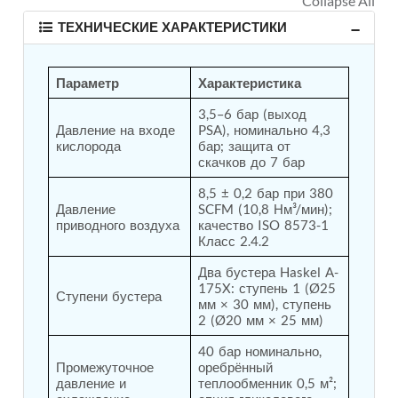
Tank
ТЕХНИЧЕСКИЕ ХАРАКТЕРИСТИКИ
Weapon Loading Trolley
Hydrualic Drive Of Osa
Test Equipment For Pump And Centrifugal
Параметр
Характеристика
Breather
Hydraulic Loading System
3,5–6 бар (выход 
Aircraft Arrester Barrier System
Давление на входе 
PSA), номинально 4,3 
Power Shuttle Transmission Test Rig
кислорода
бар; защита от 
Tacan Test Bench
скачков до 7 бар
Automated Inverter Test Rig On Lab View
8,5 ± 0,2 бар при 380 
Environment
Давление 
SCFM (10,8 Нм³/мин); 
Doppler Vor Test Rack
приводного воздуха
качество ISO 8573-1 
Test Rig For Irab Brake System
Класс 2.4.2
Oxygen Gas Boosting Station
Chemical Cleaning Bay
Два бустера Haskel A-
Oxygen Boosting System For Oxygen Generation
175X: ступень 1 (Ø25 
Ступени бустера
Plant Psa
мм × 30 мм), ступень 
Inertia Test Facility
2 (Ø20 мм × 25 мм)
Advanced Test & Calibration Bench for Integrated
40 бар номинально, 
Fuel Pump and Controller in Aircraft Engines
Промежуточное 
оребрённый 
Integration Simulator
давление и 
теплообменник 0,5 м²; 
Vehicle-Mounted Expandable Battery Command