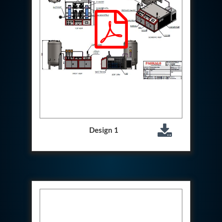
Special Gas Systems
Refrigerator Door Endurance Testing System
Instrumented Measuring Wheel System
Test Pac Digital
Hydraulic_Manifold
Advance Valve Pressurepac 900 Bar
Hydrostatic Test Bench
Test Pac
Servo Hydraulic Actuators
DAQ System For Filter
Hydraulic Snubber Test Bench
Dynamometer Engine Test Rig
Perfect Binding Machine
Design 1
Universal Hydraulic Service Trolley
Through Hole Inspection
Oil Flooded Screw Compressor Test Rig
Neometrix Adsorption Medical Oxygen 130Lpm
Ground Power Unit
Capacitor Inspection System
Neometrix Adsorption Medical Oxygen 230Lpm
Mobile Test Facility For Aircraft
Lock Loading Test Rig