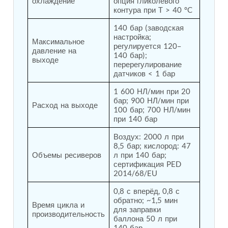
охлаждение
опция гликолевого 
Post (BCP)
контура при T > 40 °C
Universal Self-Generating Nitrogen Service Cart
(U-SGNSC)
140 бар (заводская 
General Purpose Pneumatic Test Rig
настройка; 
Максимальное 
регулируется 120–
Mobile Aviation 400Hz Load Bank (Air-Cooled &
давление на 
140 бар); 
Water-Cooled Versions)
выходе
перерегулирование 
Aerospace Hydraulic Pump / Motor Test Bench
датчиков < 1 бар
Modification of Command-and-Control Carrier
Motor Track (CCC-MT)
1 600 НЛ/мин при 20 
Fuel (ATF) Pump and Nozzle Pressure Ratio Test
бар; 900 НЛ/мин при 
Расход на выходе
Stand
100 бар; 700 НЛ/мин 
Oxygen Component Test Benches
при 140 бар
Hydraulic Filter Test Bench
Воздух: 2000 л при 
Chemical Weapon Destruction Facility
8,5 бар; кислород: 47 
Burst Chamber for Hydrogen Cylinder Testing
Объемы ресиверов
л при 140 бар; 
Fuel Contents Gauging Probe Test Rig – Light
сертификация PED 
Combat Helicopter
2014/68/EU
Portable Pneumatic Test Rig for Rudder Actuator
Rudder & Tailplane Test Equipment
0,8 с вперёд, 0,8 с 
Gauge Pressure Switch Test Rig
обратно; ~1,5 мин 
Время цикла и 
для заправки 
Hydraulic Proof Pressure Test Rig
производительность
баллона 50 л при 
Light Strike Vehicle Modification and Upgrade
140 бар