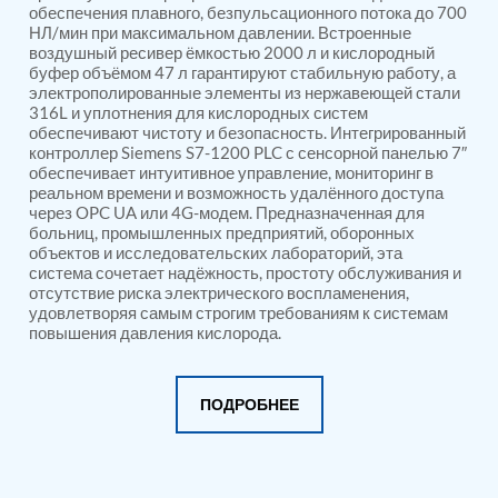
PSA Nitrogen Generation Plant
обеспечения плавного, безпульсационного потока до 700
Dual Hydraulic Test System
НЛ/мин при максимальном давлении. Встроенные
Hydraulic Damper Test Bench Manufacturer
воздушный ресивер ёмкостью 2000 л и кислородный
1000 Bar Hydraulic Proof Pressure Test Bench
буфер объёмом 47 л гарантируют стабильную работу, а
электрополированные элементы из нержавеющей стали
Drive And Control Automation System
316L и уплотнения для кислородных систем
Main Rotor Actuator Test Rig
обеспечивают чистоту и безопасность. Интегрированный
BMP Pump Test Rig
контроллер Siemens S7-1200 PLC с сенсорной панелью 7″
Refrigeration System
обеспечивает интуитивное управление, мониторинг в
Heavy Duty Automatic Single Row Weapon
реальном времени и возможность удалённого доступа
Disposal System
через OPC UA или 4G-модем. Предназначенная для
Automatic Volumetric Expansion Test System
больниц, промышленных предприятий, оборонных
Modern Universal Automatic Test Equipment
объектов и исследовательских лабораторий, эта
Fuel Consumption Measurement System
система сочетает надёжность, простоту обслуживания и
отсутствие риска электрического воспламенения,
Hydraulic Pressure Test Bench
удовлетворяя самым строгим требованиям к системам
High Pressure Air Test System
повышения давления кислорода.
PC-Based Counter Timer Test Rig
Integrated Test Rig for Pumps and Fuel Coolers
ECS Test Bench
Testing and Charging Test Rig for Main and Nose
ПОДРОБНЕЕ
Landing Gears
Pneumatic Test Rig
Nitrogen Cart With Booster
CNG Vigilant