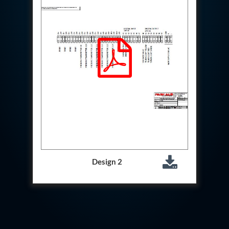
Test Rig For 130Lpm Pump Of Lca
Pcb Functional Test Bench
Neometrix Adsorption Medical Oxygen 80Lpm
Argon Heating And Cooling System
Hydraulic Hose Leak Test Rig
Pressure Loss And Leak Test Rig
PCB Thermal Test Bench
Fuel Pump Test Rig
Distributor Valve Test Rig
Digital Barometer
Gas Cabinets
Hypoxic Gas Generators
Hydraulic Power Pack 230 Lpm 210 Bar
Portable Oxygen Concentrator 10 Lpm
Hydraulic Direction Unit Test Bench
Nitrogen Purging System
Design 2
Pressurepac
Mechanical and Hydraulic Snubber Test Facility
Hydraulic Hose Burst Testing Machine Upto-3000-
Bar
155 mm Artillery Ammunition hydraulic pressure
testing machine
Ammunition Bomb Shell Hydro Test Pressure Test