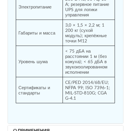
А; резервное питание 
Hydrogen Power-to-Power (P2P) System
Электропитание
UPS для логики 
Hose Test Bench
управления
Hydraulic Flushing Rig
Co2 N2 Filling System
3,0 × 1,5 × 2,2 м; 1 
Head Impact Test Rig
200 кг (сухой 
Габариты и масса
Impulse And Load Test Rig
модуль); крепёжные 
Control Valve Test Rig (Automobile)
точки M12
High Pressure Leak Testing Machine
< 75 дБА на 
Stun Composition & Dye Marker Filling &
расстоянии 1 м (без 
Assembling Machine
Уровень шума
кожуха); < 65 дБА в 
Test Rig for Running-In and Calibration of Reheat
звукоизолированном 
and Nozzle Control Units
исполнении
Hydraulic Package
Boot Strap Reservoir
CE/PED 2014/68/EU; 
Visual Search Kit
Сертификаты и 
NFPA 99; ISO 7396-1; 
Torque Wrench Calibrator
стандарты
MIL-STD-810G; CGA 
G-4.1
Dynamic high‑pressure hydrogen leak test rig
Small-Arms Ammunition Components
7.62mm M13 Disintegrating Belt Link
9mm Cartridge Case Manufacturing Line
Helicopter Washing Rig
Aircraft Tyre Nitrogen Charging Rig
ПРИМЕНЕНИЯ