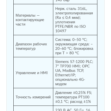
Program
Advanced Life Support Oxygen Test Bench for Pilot
Нерж. сталь 316L, 
Safety Systems
электрополированная 
Материалы — 
Aerospace Fuel Supply System
(Ra ≤ 0,4 мкм); 
контактирующие 
Nitrogen Cylinder Manifold Cum Pressure Control
уплотнения 
части
System
PTFE/NBR по ISO 
Engine Test Cell Data Acquisition System
10497
High Pressure Air Compressor Test Stand
Система: 0–50 °C; 
Electrical & Hydraulic System for the Side Gear
Диапазон рабочих 
окружающая среда: –
Box (LH & RH) Test Rig
температур
20–60 °C; блокировка 
Aircraft Servo Valve Hydraulic Test Equipment
при T > 80 °C
Hydro-Gas Suspension (HSU) Validation System
Aircraft Aggregate Flushing Rig
Siemens S7-1200 PLC; 
LP Shaft Torsion Fatigue Testing Machine
7″ TP700 HMI; OPC 
Integrated Aircraft Hydraulic Reservoir, Intensifier
UA, Modbus TCP, 
Управление и HMI
Ethernet/IP; 
& Control Module
опционально 4G-
Water Leak Testing System for Standard and Broad-
модем
Gauge Rolling Stock
Aircraft Electro-Hydraulic Multi-Channel Power
Давление ±0,25% FS; 
Drive Loading Rig
Точность измерений
температура PT100 
Aircraft Arresting Gear (AAG) system
±0,1 °C; расход ±1%
Missile Canister Transportation Module
Multi-Port Flow Divider Test Bench
230 В AC, 50 Гц, 16 