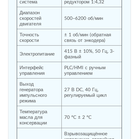
Program
система
редуктором 1:4,32
Advanced Life Support Oxygen Test Bench for Pilot
Диапазон 
Safety Systems
скоростей 
500–6200 об/мин
Aerospace Fuel Supply System
двигателя
Nitrogen Cylinder Manifold Cum Pressure Control
System
Точность 
± 1 об/мин (обратная 
Engine Test Cell Data Acquisition System
скорости
связь от энкодера)
High Pressure Air Compressor Test Stand
415 В ± 10%, 50 Гц, 3-
Electrical & Hydraulic System for the Side Gear
Электропитание
фазный
Box (LH & RH) Test Rig
Aircraft Servo Valve Hydraulic Test Equipment
Интерфейс 
PLC/HMI с ручным 
Hydro-Gas Suspension (HSU) Validation System
управления
управлением
Aircraft Aggregate Flushing Rig
LP Shaft Torsion Fatigue Testing Machine
Выход 
Integrated Aircraft Hydraulic Reservoir, Intensifier
генератора 
27 В DC, 40 Гц, 
& Control Module
импульсного 
регулируемый цикл
режима
Water Leak Testing System for Standard and Broad-
Gauge Rolling Stock
Температура 
Aircraft Electro-Hydraulic Multi-Channel Power
масла для 
70 °C ± 2 °C
Drive Loading Rig
консервации
Aircraft Arresting Gear (AAG) system
Missile Canister Transportation Module
Взрывозащищённое 
Multi-Port Flow Divider Test Bench
исполнение, аварийная 