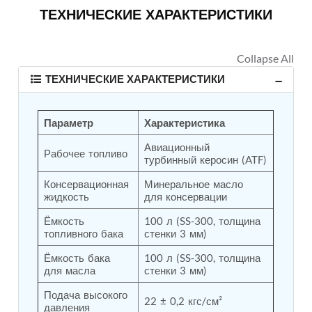
ТЕХНИЧЕСКИЕ ХАРАКТЕРИСТИКИ
Tank
Weapon Loading Trolley
Hydrualic Drive Of Osa
Test Equipment For Pump And Centrifugal
Breather
ТЕХНИЧЕСКИЕ ХАРАКТЕРИСТИКИ
Hydraulic Loading System
Aircraft Arrester Barrier System
Power Shuttle Transmission Test Rig
Параметр
Характеристика
Tacan Test Bench
Automated Inverter Test Rig On Lab View
Авиационный 
Рабочее топливо
Environment
турбинный керосин (ATF)
Doppler Vor Test Rack
Test Rig For Irab Brake System
Консервационная 
Минеральное масло 
Oxygen Gas Boosting Station
жидкость
для консервации
Chemical Cleaning Bay
Ёмкость 
100 л (SS-300, толщина 
Oxygen Boosting System For Oxygen Generation
топливного бака
стенки 3 мм)
Plant Psa
Inertia Test Facility
Ёмкость бака 
100 л (SS-300, толщина 
Advanced Test & Calibration Bench for Integrated
для масла
стенки 3 мм)
Fuel Pump and Controller in Aircraft Engines
Integration Simulator
Подача высокого 
22 ± 0,2 кгс/см²
Vehicle-Mounted Expandable Battery Command
давления