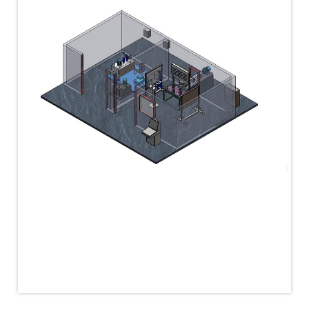
MK-84 2000 lb Bomb Casing
CCB Burn Test Rig
Rain Water Test Rig
Gas Distribution System
Halon Reclaimation And Refiling Facility
Hydraulic Refilling Trolley
Manual Loading Rig
Helium Charging Station
Test Rig For Hydraulic Fluid
Practice Head Torpedo
Cng Regulator Test Bench
Nitrogen Gas Boosting Station
Ku 7 Leak Tester
Gas Purging System
Liquid Oxygen Dispenser 800 Ltr Along With
Towable Trolley
45 Degree Left And Right Moment Durability Test
Rig
Neometrix Optical Balloon Theodolite
Universal Hydraulic Charging Rig IAF Nasik
Cng Circuit Leak Testing Machine For Volvo Buses
Hydraulic Spreader Machine
Cryogenic Liquid Medical Mxygen Vertical Storage