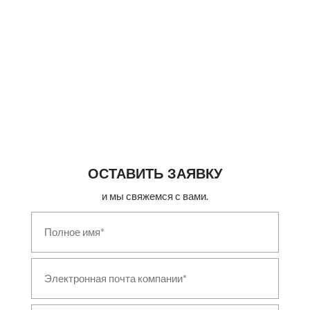
Aircraft Landing-Gear Shock Absorber & Oleo
Struts
Large Cavitation Tunnel Facility
Fire & Overheat Detection System Test Rig
Mobile Environmental Storage Container
Aviation Fuel Tanktainer
Iron Bird Aircraft Systems Integration Rig
Axle Test Rig with Acoustic Enclosure
Retractable Refuelling Probe Test Rig
Airborne Vapour Compression System
ОСТАВИТЬ ЗАЯВКУ
и мы свяжемся с вами.