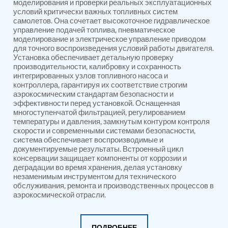
моделирования и проверки реальных эксплуатационных
PSA Nitrogen Generation Plant
условий критически важных топливных систем
Dual Hydraulic Test System
самолетов. Она сочетает высокоточное гидравлическое
Hydraulic Damper Test Bench Manufacturer
управление подачей топлива, пневматическое
1000 Bar Hydraulic Proof Pressure Test Bench
моделирование и электрическое управление приводом
Drive And Control Automation System
для точного воспроизведения условий работы двигателя.
Main Rotor Actuator Test Rig
Установка обеспечивает детальную проверку
BMP Pump Test Rig
производительности, калибровку и сохранность
Refrigeration System
интегрированных узлов топливного насоса и
Heavy Duty Automatic Single Row Weapon
контроллера, гарантируя их соответствие строгим
аэрокосмическим стандартам безопасности и
Disposal System
эффективности перед установкой. Оснащенная
Automatic Volumetric Expansion Test System
многоступенчатой фильтрацией, регулированием
Modern Universal Automatic Test Equipment
температуры и давления, замкнутым контуром контроля
Fuel Consumption Measurement System
скорости и современными системами безопасности,
Hydraulic Pressure Test Bench
система обеспечивает воспроизводимые и
High Pressure Air Test System
документируемые результаты. Встроенный цикл
PC-Based Counter Timer Test Rig
консервации защищает компоненты от коррозии и
Integrated Test Rig for Pumps and Fuel Coolers
деградации во время хранения, делая установку
ECS Test Bench
незаменимым инструментом для технического
обслуживания, ремонта и производственных процессов в
Testing and Charging Test Rig for Main and Nose
аэрокосмической отрасли.
Landing Gears
Pneumatic Test Rig
Nitrogen Cart With Booster
CNG Vigilant
ПОДРОБНЕЕ