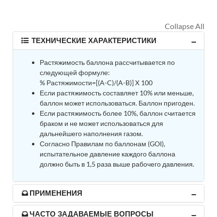
Tank
Weapon Loading Trolley
Hydrualic Drive Of Osa
Test Equipment For Pump And Centrifugal
ТЕХНИЧЕСКИЕ ХАРАКТЕРИСТИКИ
Breather
Hydraulic Loading System
Растяжимость баллона рассчитывается по
Aircraft Arrester Barrier System
следующей формуле:
Power Shuttle Transmission Test Rig
% Растяжимости=[(A-C)/(A-B)] X 100
Tacan Test Bench
Если растяжимость составляет 10% или меньше,
Automated Inverter Test Rig On Lab View
баллон может использоваться. Баллон пригоден.
Environment
Если растяжимость более 10%, баллон считается
Doppler Vor Test Rack
браком и не может использоваться для
Test Rig For Irab Brake System
дальнейшего наполнения газом.
Oxygen Gas Boosting Station
Согласно Правилам по баллонам (GOI),
Chemical Cleaning Bay
испытательное давление каждого баллона
Oxygen Boosting System For Oxygen Generation
должно быть в 1,5 раза выше рабочего давления.
Plant Psa
Inertia Test Facility
Advanced Test & Calibration Bench for Integrated
ПРИМЕНЕНИЯ
Fuel Pump and Controller in Aircraft Engines
Integration Simulator
Vehicle-Mounted Expandable Battery Command
ЧАСТО ЗАДАВАЕМЫЕ ВОПРОСЫ