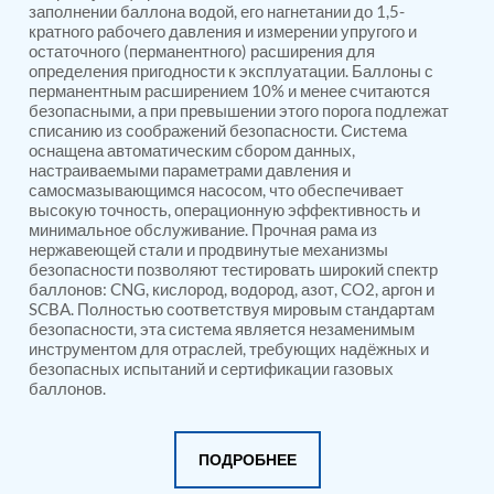
PSA Nitrogen Generation Plant
заполнении баллона водой, его нагнетании до 1,5-
Dual Hydraulic Test System
кратного рабочего давления и измерении упругого и
Hydraulic Damper Test Bench Manufacturer
остаточного (перманентного) расширения для
определения пригодности к эксплуатации. Баллоны с
1000 Bar Hydraulic Proof Pressure Test Bench
перманентным расширением 10% и менее считаются
Drive And Control Automation System
безопасными, а при превышении этого порога подлежат
Main Rotor Actuator Test Rig
списанию из соображений безопасности. Система
BMP Pump Test Rig
оснащена автоматическим сбором данных,
Refrigeration System
настраиваемыми параметрами давления и
Heavy Duty Automatic Single Row Weapon
самосмазывающимся насосом, что обеспечивает
Disposal System
высокую точность, операционную эффективность и
Automatic Volumetric Expansion Test System
минимальное обслуживание. Прочная рама из
Modern Universal Automatic Test Equipment
нержавеющей стали и продвинутые механизмы
безопасности позволяют тестировать широкий спектр
Fuel Consumption Measurement System
баллонов: CNG, кислород, водород, азот, CO2, аргон и
Hydraulic Pressure Test Bench
SCBA. Полностью соответствуя мировым стандартам
High Pressure Air Test System
безопасности, эта система является незаменимым
PC-Based Counter Timer Test Rig
инструментом для отраслей, требующих надёжных и
Integrated Test Rig for Pumps and Fuel Coolers
безопасных испытаний и сертификации газовых
ECS Test Bench
баллонов.
Testing and Charging Test Rig for Main and Nose
Landing Gears
Pneumatic Test Rig
ПОДРОБНЕЕ
Nitrogen Cart With Booster
CNG Vigilant