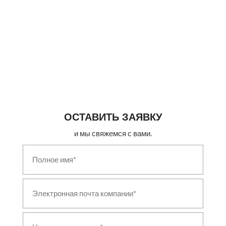
Ballistic Evaluation Testing Laboratory
Dynamic Turret Test Rig
Hyperbaric & Saturation Diving Systems
Medical & Industrial Gas Pipeline Systems
Vertical Nosing Press with Induction Heater
Fired Billet Reheating & Heat Treatment Furnace
Marine & Naval Hydraulic Deck Equipment
Aerospace & Industrial Autoclave
Green Hydrogen Generation Plant
Electrolyser Test Station
Thermal Vacuum Chamber
High-Voltage Test Bench
ОСТАВИТЬ ЗАЯВКУ
Vibration & Shock Test System
Ejection Seat & Aircrew Escape Test Facility
и мы свяжемся с вами.
Servo-Hydraulic Fatigue & Structural Test System
Helium Leak Detection System
Modular Ballistic Protection System
Vehicle Driving Simulator
Field Technical Shelter
Counter-Drone (C-UAS) System
Shot Blasting & Peening System
Disabled Aircraft Recovery Kit (DARK)
Non-Destructive Testing & Inspection System