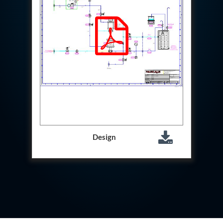
Aircraft Access Ladders & Passenger Steps
Mobile Rectifier & Battery Charger Unit
Portable Liquid Nitrogen Container (Dewar)
Pressure Reducing Panel (PRP) HP Air
Dry Oil-Free Compressed Air System
Munition Handling Trolley (Rocket Transport)
Optical System Integration on Mobile Platforms
Multipurpose Fuel Injection Pump & Injector Test
Rig
Mass Properties Measuring Instrument (MPMI)
Compact Damage Control Torch
PSA Medical Oxygen Generation Plant 2400 LPM
Universal Snubber Test Facility
Impulse Proof And Burst Test Rig
Design
Impulse Testing Machine For Hydraulic Hoses
155 Mm Bomb Shell Hydraulic Pressure Testing
Machine Upto 1800 Bar
Test Equipment For Aircraft Fuel Pump
Tail Rotor Actuator Test Rig
Hydraulic Test Stand 350 Kw
Dynamic Shear And Pressure Impulse Test
Equipment
Hydraulic Jack Machine