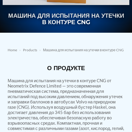
Nitrogen Generating Storage and Distribution
Contact Sales
GSE / GHE
System-UGSSN2
МАШИНА ДЛЯ ИСПЫТАНИЯ НА УТЕЧКИ
Dynamic Snubber Shock Arrestor Test Facility
About
Rotor Dynamics Test Facility
В КОНТУРЕ CNG
Starter Generator Test Rig
Resources
Computerized Control Universal Brake Test Bench
70000 RPM Aerospace Bearing Test Rig
Hydrogen Gas Boosting Station
Home
›
Products
›
Машина для испытания на утечки в контуре CNG
Aerospace Nozzle Flow Test Bench
Combined Control Unit Test Bench Manufacturer
Hydraulic Suspension Unit Test Bench
О ПРОДУКТЕ
Manufacturer
Aerospace Pressure and Leak Test Rig
Air Droppable Container
Машина для испытания на утечки в контуре CNG от
Neometrix Defence Limited — это современная
Computerized Microprocessor Controlled Dv Test
пневматическая система, предназначенная для
Bench
испытаний под высоким давлением, обнаружения утечек
Computerized Based Test Bench For Panel
и заправки баллонов в автобусах Volvo на природном
Mounted Brake System For Lhb Coaches
газе (CNG). Используя воздушный бустер Haskel, она
Pressure Cycle Test System
достигает давления до 345 бар без использования
PSA Oxygen Generation Plant-500 LPM
электричества, обеспечивая безопасную работу во
PSA Oxygen Generation Plant-200 LPM
взрывоопасных средах. Компактная, прочная и
Fuel Injection Pump Test Bench
совместимая с различными газами (азот, кислород, гелий,