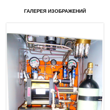
PLC Controlled Autoclave Pressure Tester
Copper Band Press for Ammunition Shell
ГАЛЕРЕЯ ИЗОБРАЖЕНИЙ
Cv And Control Valve Test Rig
Dual Power Hydraulic Test Rig
Aero Engine Preservation Manufacturer
Compressor Test Rig
Manual Nitrogen Generation Plant with Integrated
Air Compressor
Supply Of Suction Lubrication System For 1000Hp
Cyclic Spin Test Facility
Mobile Hydraulic Flushing Rig
Hydraulic Powerpack And Actuator System
Manufacturer
Mobile Test Facility For Aircraft Engines
Test Rig For OBIGGS
Oxygen Enrichment Facility
Stun Shell Composition Filling & Assembling
Machine
Tube Pressurization Test Setup
Hydraulic Hose/Tube Proof Test Stand
E-70 Brake Equipment Test Rig
Gear Box Test Bench