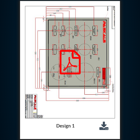
Hydraulic Cutter Machine
Hydraulic Service Trolley 200U
Hydraulic Service Trolley 120U
Inhibition Rig
Valve Test Rig
Pump Test Rig Dtsn 82
Acm Test Bench
Hydraulic Test Rig Hs 748
Starter Generator Test Bench Advanced Light
Helicopter
Optical Test Bench For Pcb And Optic Testing
CCTV Surveillance System Including Sensor For
Protection
SF6 Recovery Charging Trolley
High Pressure Test Rig
CM Transportation Modules
Universal Hydraulic Test Bench Aircrafts
Hydraulic Test Pac With Chart Recorder
Cold Air Unit Test Bench
Oxygen Changeover Panel Psa To Manifold For
Design 1
Gas Distribution
Greenfuel Cng Gas Flow Meter