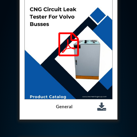
Aircraft Access Ladders & Passenger Steps
Mobile Rectifier & Battery Charger Unit
Portable Liquid Nitrogen Container (Dewar)
Pressure Reducing Panel (PRP) HP Air
Dry Oil-Free Compressed Air System
Munition Handling Trolley (Rocket Transport)
Optical System Integration on Mobile Platforms
Multipurpose Fuel Injection Pump & Injector Test
Rig
Mass Properties Measuring Instrument (MPMI)
Compact Damage Control Torch
PSA Medical Oxygen Generation Plant 2400 LPM
Universal Snubber Test Facility
Impulse Proof And Burst Test Rig
Impulse Testing Machine For Hydraulic Hoses
155 Mm Bomb Shell Hydraulic Pressure Testing
Machine Upto 1800 Bar
Test Equipment For Aircraft Fuel Pump
General
Tail Rotor Actuator Test Rig
Hydraulic Test Stand 350 Kw
Dynamic Shear And Pressure Impulse Test
Equipment
Hydraulic Jack Machine