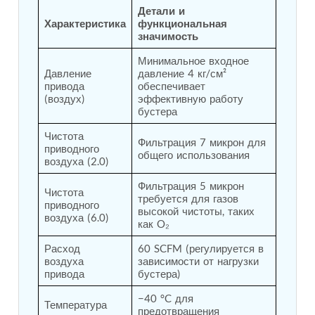
Детали и 
Tank
Характеристика
функциональная 
Weapon Loading Trolley
значимость
Hydrualic Drive Of Osa
Test Equipment For Pump And Centrifugal
Минимальное входное 
Breather
Давление 
давление 4 кг/см² 
Hydraulic Loading System
привода 
обеспечивает 
Aircraft Arrester Barrier System
(воздух)
эффективную работу 
бустера
Power Shuttle Transmission Test Rig
Tacan Test Bench
Чистота 
Automated Inverter Test Rig On Lab View
Фильтрация 7 микрон для 
приводного 
Environment
общего использования
воздуха (2.0)
Doppler Vor Test Rack
Test Rig For Irab Brake System
Фильтрация 5 микрон 
Чистота 
Oxygen Gas Boosting Station
требуется для газов 
приводного 
Chemical Cleaning Bay
высокой чистоты, таких 
воздуха (6.0)
как O₂
Oxygen Boosting System For Oxygen Generation
Plant Psa
Расход 
60 SCFM (регулируется в 
Inertia Test Facility
воздуха 
зависимости от нагрузки 
Advanced Test & Calibration Bench for Integrated
привода
бустера)
Fuel Pump and Controller in Aircraft Engines
Integration Simulator
−40 °C для 
Температура 
Vehicle-Mounted Expandable Battery Command
предотвращения 