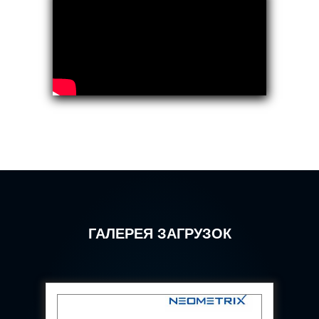
Hydrogen Power-to-Power (P2P) System
Hose Test Bench
Hydraulic Flushing Rig
Co2 N2 Filling System
Head Impact Test Rig
Impulse And Load Test Rig
Control Valve Test Rig (Automobile)
High Pressure Leak Testing Machine
Stun Composition & Dye Marker Filling &
Assembling Machine
Test Rig for Running-In and Calibration of Reheat
and Nozzle Control Units
Hydraulic Package
Boot Strap Reservoir
Visual Search Kit
Torque Wrench Calibrator
ГАЛЕРЕЯ ЗАГРУЗОК
Dynamic high‑pressure hydrogen leak test rig
Small-Arms Ammunition Components
7.62mm M13 Disintegrating Belt Link
9mm Cartridge Case Manufacturing Line
Helicopter Washing Rig
Aircraft Tyre Nitrogen Charging Rig