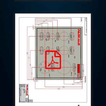
Special Gas Systems
Refrigerator Door Endurance Testing System
Instrumented Measuring Wheel System
Test Pac Digital
Hydraulic_Manifold
Advance Valve Pressurepac 900 Bar
Hydrostatic Test Bench
Test Pac
Servo Hydraulic Actuators
DAQ System For Filter
Hydraulic Snubber Test Bench
Dynamometer Engine Test Rig
Perfect Binding Machine
Universal Hydraulic Service Trolley
Through Hole Inspection
Oil Flooded Screw Compressor Test Rig
Neometrix Adsorption Medical Oxygen 130Lpm
Ground Power Unit
Capacitor Inspection System
Neometrix Adsorption Medical Oxygen 230Lpm
Mobile Test Facility For Aircraft
Lock Loading Test Rig