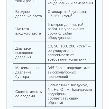
точки росы
Post (BCP)
конденсации и замерзания
Universal Self-Generating Nitrogen Service Cart
Входное 
Стандартный диапазон 
(U-SGNSC)
давление азота
17–150 кг/см²
General Purpose Pneumatic Test Rig
Mobile Aviation 400Hz Load Bank (Air-Cooled &
5 микрон для чистой 
Water-Cooled Versions)
Чистота 
работы и увеличения 
Aerospace Hydraulic Pump / Motor Test Bench
входного азота
срока службы 
Modification of Command-and-Control Carrier
оборудования
Motor Track (CCC-MT)
10, 50, 100, 200 кг/см² — 
Fuel (ATF) Pump and Nozzle Pressure Ratio Test
Диапазон 
регулируется в 
Stand
выходного 
зависимости от 
Oxygen Component Test Benches
давления
требований испытаний
Hydraulic Filter Test Bench
Chemical Weapon Destruction Facility
Максимальное 
345 бар — подходит для 
Burst Chamber for Hydrogen Cylinder Testing
давление 
высоконапорных 
Fuel Contents Gauging Probe Test Rig – Light
бустера
приложений
Combat Helicopter
Совместим с воздухом, 
Portable Pneumatic Test Rig for Rudder Actuator
N₂, He, O₂, H₂ (материалы 
Rudder & Tailplane Test Equipment
Совместимость 
подобраны 
Gauge Pressure Switch Test Rig
со средами
соответствующим 
Hydraulic Proof Pressure Test Rig
образом)
Light Strike Vehicle Modification and Upgrade