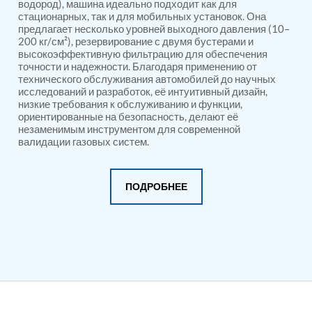
PSA Nitrogen Generation Plant
водород), машина идеально подходит как для
стационарных, так и для мобильных установок. Она
Dual Hydraulic Test System
предлагает несколько уровней выходного давления (10–
Hydraulic Damper Test Bench Manufacturer
200 кг/см²), резервирование с двумя бустерами и
1000 Bar Hydraulic Proof Pressure Test Bench
высокоэффективную фильтрацию для обеспечения
Drive And Control Automation System
точности и надежности. Благодаря применению от
Main Rotor Actuator Test Rig
технического обслуживания автомобилей до научных
BMP Pump Test Rig
исследований и разработок, её интуитивный дизайн,
Refrigeration System
низкие требования к обслуживанию и функции,
Heavy Duty Automatic Single Row Weapon
ориентированные на безопасность, делают её
Disposal System
незаменимым инструментом для современной
валидации газовых систем.
Automatic Volumetric Expansion Test System
Modern Universal Automatic Test Equipment
Fuel Consumption Measurement System
Hydraulic Pressure Test Bench
ПОДРОБНЕЕ
High Pressure Air Test System
PC-Based Counter Timer Test Rig
Integrated Test Rig for Pumps and Fuel Coolers
ECS Test Bench
Testing and Charging Test Rig for Main and Nose
Landing Gears
Pneumatic Test Rig
Nitrogen Cart With Booster
CNG Vigilant