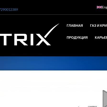
Eng
7290012389
ГЛАВНАЯ
ГАЗ И КР
ПРОДУКЦИЯ
КАРЬЕ
ar
0 Bar STE ENGINEERING SINGAPORE
 Bar ADANI DEFENCE