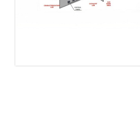
Oxygen Boosting System For Oxygen Generation Plant Psa
Inertia Test Facility
Advanced Test & Calibration Bench for Integrated Fuel Pump a
Integration Simulator
Vehicle-Mounted Expandable Battery Command Post (BCP)
Universal Self-Generating Nitrogen Service Cart (U-SGNSC)
General Purpose Pneumatic Test Rig
Mobile Aviation 400Hz Load Bank (Air-Cooled & Water-Coole
Aerospace Hydraulic Pump / Motor Test Bench
Modification of Command-and-Control Carrier Motor Track
Fuel (ATF) Pump and Nozzle Pressure Ratio Test Stand
Oxygen Component Test Benches
Hydraulic Filter Test Bench
Chemical Weapon Destruction Facility
Burst Chamber for Hydrogen Cylinder Testing
Fuel Contents Gauging Probe Test Rig – Light Combat Helicop
Portable Pneumatic Test Rig for Rudder Actuator
Rudder & Tailplane Test Equipment
Gauge Pressure Switch Test Rig
Hydraulic Proof Pressure Test Rig
Light Strike Vehicle Modification and Upgrade Program
Advanced Life Support Oxygen Test Bench for Pilot Safety Sy