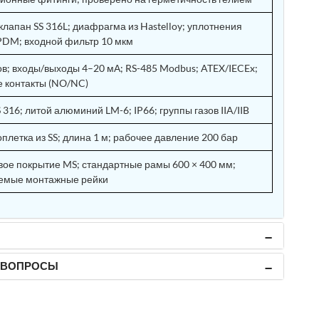
клапан SS 316L; диафрагма из Hastelloy; уплотнения
DM; входной фильтр 10 мкм
ов; входы/выходы 4–20 мА; RS-485 Modbus; ATEX/IECEx;
 контакты (NO/NC)
 316; литой алюминий LM-6; IP66; группы газов IIA/IIB
оплетка из SS; длина 1 м; рабочее давление 200 бар
ое покрытие MS; стандартные рамы 600 × 400 мм;
емые монтажные рейки
 ВОПРОСЫ