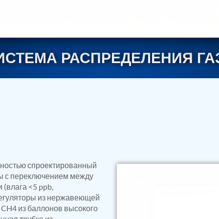
ИСТЕМА РАСПРЕДЕЛЕНИЯ ГА
rs
лностью спроектированный
ы с переключением между
(влага <5 ppb,
 регуляторы из нержавеющей
 и CH4 из баллонов высокого
нная трубка из