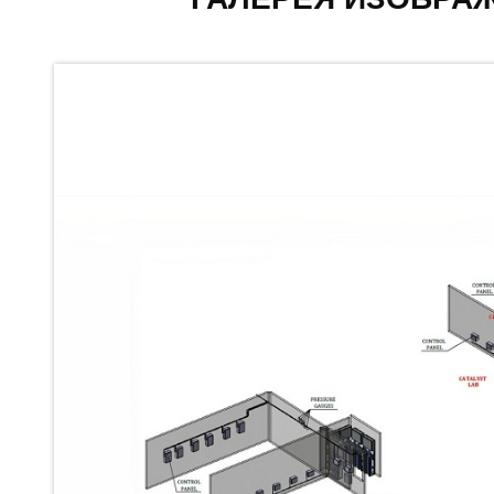
Cng Regulator Test Bench
Nitrogen Gas Boosting Station
Ku 7 Leak Tester
Gas Purging System
Liquid Oxygen Dispenser 800 Ltr Along With Towable Trolley
45 Degree Left And Right Moment Durability Test Rig
Neometrix Optical Balloon Theodolite
Universal Hydraulic Charging Rig IAF Nasik
Cng Circuit Leak Testing Machine For Volvo Buses
Hydraulic Spreader Machine
Cryogenic Liquid Medical Mxygen Vertical Storage Tank
Weapon Loading Trolley
Hydrualic Drive Of Osa
Test Equipment For Pump And Centrifugal Breather
Hydraulic Loading System
Aircraft Arrester Barrier System
Power Shuttle Transmission Test Rig
Tacan Test Bench
Automated Inverter Test Rig On Lab View Environment
Doppler Vor Test Rack
Test Rig For Irab Brake System
Oxygen Gas Boosting Station
Chemical Cleaning Bay