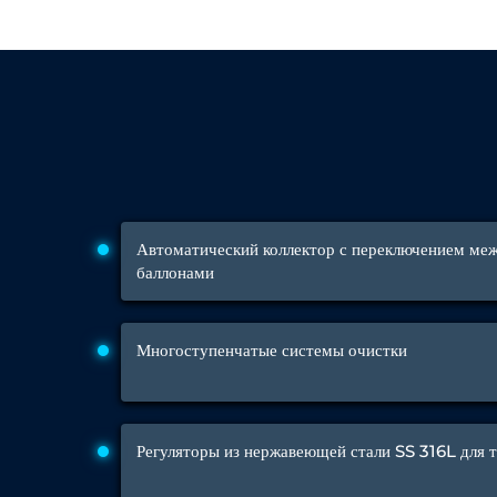
Aerospace Fuel Supply System
Nitrogen Cylinder Manifold Cum Pressure Control System
Engine Test Cell Data Acquisition System
High Pressure Air Compressor Test Stand
Electrical & Hydraulic System for the Side Gear Box (LH & RH)
Aircraft Servo Valve Hydraulic Test Equipment
Hydro-Gas Suspension (HSU) Validation System
Aircraft Aggregate Flushing Rig
LP Shaft Torsion Fatigue Testing Machine
Integrated Aircraft Hydraulic Reservoir, Intensifier & Contro
Water Leak Testing System for Standard and Broad-Gauge Roll
Автоматический коллектор с переключением ме
Aircraft Electro-Hydraulic Multi-Channel Power Drive Loadi
баллонами
Aircraft Arresting Gear (AAG) system
Missile Canister Transportation Module
Multi-Port Flow Divider Test Bench
Hydrogen Power-to-Power (P2P) System
Многоступенчатые системы очистки
Hose Test Bench
Hydraulic Flushing Rig
Co2 N2 Filling System
Head Impact Test Rig
Impulse And Load Test Rig
Регуляторы из нержавеющей стали SS 316L для 
Control Valve Test Rig (Automobile)
High Pressure Leak Testing Machine