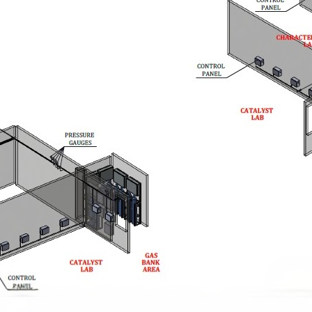
N2
stem For Lhb Coaches