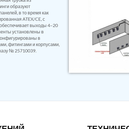
ressor
инги образуют
Test Facility
анелей, в то время как
ированная ATEX/CE, с
обеспечивает выходы 4–20
ненты установлены в
сконфигурированы в
ми, фитингами и корпусами,
казу № 25710039.
ЖЕНИЙ
ТЕХНИЧЕ