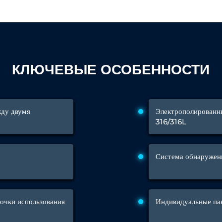
 Test Rig
КЛЮЧЕВЫЕ ОСОБЕННОСТИ
l Module
ing Stock
жду двумя
Электрополированны
ng Rig
316/316L
Система обнаружени
точки использования
Индивидуальные па