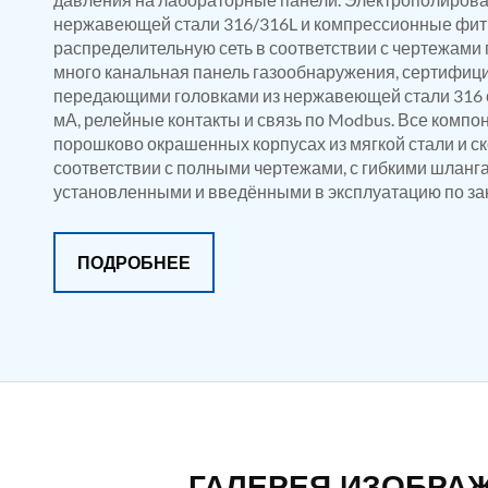
Manual Nitrogen Generation Plant with Integrated Air Comp
нержавеющей стали 316/316L и компрессионные фит
Supply Of Suction Lubrication System For 1000Hp Cyclic Spin 
распределительную сеть в соответствии с чертежами п
Mobile Hydraulic Flushing Rig
много канальная панель газообнаружения, сертифиц
Hydraulic Powerpack And Actuator System Manufacturer
передающими головками из нержавеющей стали 316 
Mobile Test Facility For Aircraft Engines
мА, релейные контакты и связь по Modbus. Все компо
Test Rig For OBIGGS
Oxygen Enrichment Facility
порошково окрашенных корпусах из мягкой стали и 
Stun Shell Composition Filling & Assembling Machine
соответствии с полными чертежами, с гибкими шланга
Tube Pressurization Test Setup
установленными и введёнными в эксплуатацию по за
Hydraulic Hose/Tube Proof Test Stand
E-70 Brake Equipment Test Rig
Gear Box Test Bench
ПОДРОБНЕЕ
MK-84 2000 lb Bomb Casing
CCB Burn Test Rig
Rain Water Test Rig
Gas Distribution System
Halon Reclaimation And Refiling Facility
Hydraulic Refilling Trolley
Manual Loading Rig
Helium Charging Station
Test Rig For Hydraulic Fluid
Practice Head Torpedo
ГАЛЕРЕЯ ИЗОБРА