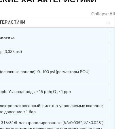
ТЕРИСТИКИ
ристика
р (3,335 psi)
 (основные панели); 0–100 psi (регуляторы POU)
ppb; Углеводороды <15 ppb; O₂ <1 ppb
 электрополированный; пилотно-управляемые клапаны;
ое давление <1 бар
 316/316L электрополированные (¼″×0.035″, ⅛″×0.028″);
ионные фитинги; проверено на герметичность гелием