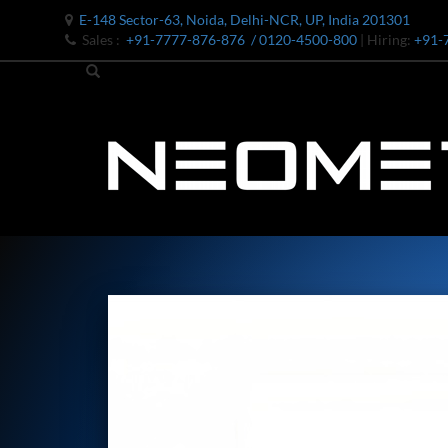
E-148 Sector-63, Noida, Delhi-NCR, UP, India 201301
Sales :
+91-7777-876-876
/ 0120-4500-800
| Hiring:
+91-
Bomb Shell Hydraulic Pressure Testing Machine Upto 1800 B
Bomb Shell Hydraulic Pressure Testing Machine Upto 180
Bomb Shell Hydraulic Pressure Testing Machine Upto 1800
Universal Hydraulic Test Rig
Hydraulic Control Valve Test Bench
Oxygen Charging And Distribution Vehicle IAF-UGSSO2