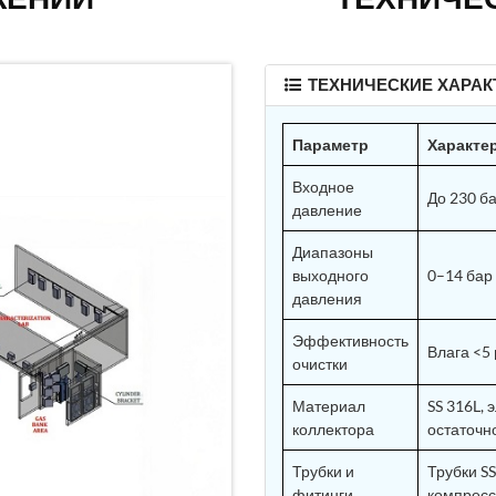
ТЕХНИЧЕСКИЕ ХАРАК
Параметр
Характе
Входное
До 230 ба
давление
Диапазоны
выходного
0–14 бар
давления
Эффективность
Влага <5 
очистки
Материал
SS 316L,
коллектора
остаточн
Трубки и
Трубки SS
фитинги
компресс