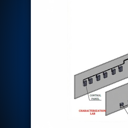
Nitrogen Generating Storage and Distribution System-UGSS
Dynamic Snubber Shock Arrestor Test Facility
Rotor Dynamics Test Facility
Starter Generator Test Rig
Computerized Control Universal Brake Test Bench
70000 RPM Aerospace Bearing Test Rig
Hydrogen Gas Boosting Station
Aerospace Nozzle Flow Test Bench
Combined Control Unit Test Bench Manufacturer
Hydraulic Suspension Unit Test Bench Manufacturer
Aerospace Pressure and Leak Test Rig
Air Droppable Container
Computerized Microprocessor Controlled Dv Test Bench
Computerized Based Test Bench For Panel Mounted Brake Sy
Pressure Cycle Test System
PSA Oxygen Generation Plant-500 LPM
PSA Oxygen Generation Plant-200 LPM
Fuel Injection Pump Test Bench
PSA Nitrogen Generation Plant
Dual Hydraulic Test System
Hydraulic Damper Test Bench Manufacturer
1000 Bar Hydraulic Proof Pressure Test Bench
Drive And Control Automation System