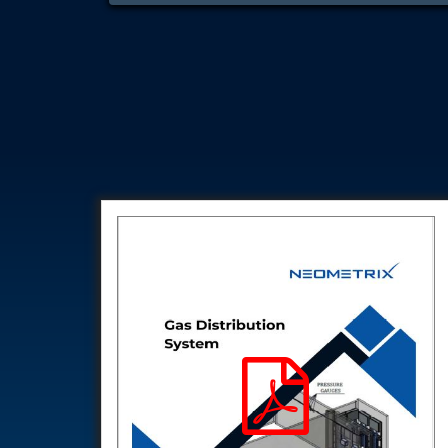
Stun Composition & Dye Marker Filling & Assembling Machi
Test Rig for Running-In and Calibration of Reheat and Nozzle 
Hydraulic Package
Boot Strap Reservoir
Visual Search Kit
Torque Wrench Calibrator
Dynamic high‑pressure hydrogen leak test rig
Small-Arms Ammunition Components
7.62mm M13 Disintegrating Belt Link
9mm Cartridge Case Manufacturing Line
Helicopter Washing Rig
Aircraft Tyre Nitrogen Charging Rig
Aircraft Access Ladders & Passenger Steps
Mobile Rectifier & Battery Charger Unit
Portable Liquid Nitrogen Container (Dewar)
Pressure Reducing Panel (PRP) HP Air
Dry Oil-Free Compressed Air System
Munition Handling Trolley (Rocket Transport)
Optical System Integration on Mobile Platforms
Multipurpose Fuel Injection Pump & Injector Test Rig
Mass Properties Measuring Instrument (MPMI)
Compact Damage Control Torch