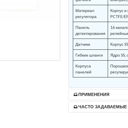
Материал
Корпус и 
nd Controller in Aircraft Engines
регулятора
PCTFE/EP
Панель
16 канал
детектирования
релейные
d Versions)
Датчики
Корпус SS
Гибкие шланги
Ядро SS, 
 (CCC-MT)
Корпуса
Порошков
панелей
регулиру
ter
ПРИМЕНЕНИЯ
ЧАСТО ЗАДАВАЕМЫЕ
stems