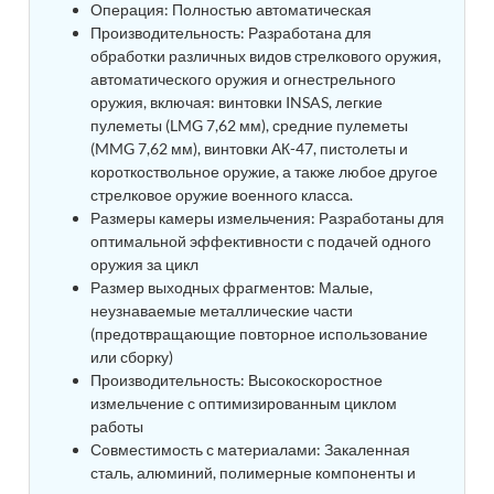
Операция: Полностью автоматическая
Tank
Производительность: Разработана для
Weapon Loading Trolley
обработки различных видов стрелкового оружия,
Hydrualic Drive Of Osa
автоматического оружия и огнестрельного
Test Equipment For Pump And Centrifugal
оружия, включая: винтовки INSAS, легкие
Breather
пулеметы (LMG 7,62 мм), средние пулеметы
Hydraulic Loading System
(MMG 7,62 мм), винтовки АК-47, пистолеты и
Aircraft Arrester Barrier System
короткоствольное оружие, а также любое другое
Power Shuttle Transmission Test Rig
стрелковое оружие военного класса.
Tacan Test Bench
Размеры камеры измельчения: Разработаны для
Automated Inverter Test Rig On Lab View
оптимальной эффективности с подачей одного
Environment
оружия за цикл
Doppler Vor Test Rack
Test Rig For Irab Brake System
Размер выходных фрагментов: Малые,
Oxygen Gas Boosting Station
неузнаваемые металлические части
Chemical Cleaning Bay
(предотвращающие повторное использование
Oxygen Boosting System For Oxygen Generation
или сборку)
Plant Psa
Производительность: Высокоскоростное
Inertia Test Facility
измельчение с оптимизированным циклом
Advanced Test & Calibration Bench for Integrated
работы
Fuel Pump and Controller in Aircraft Engines
Совместимость с материалами: Закаленная
Integration Simulator
сталь, алюминий, полимерные компоненты и
Vehicle-Mounted Expandable Battery Command