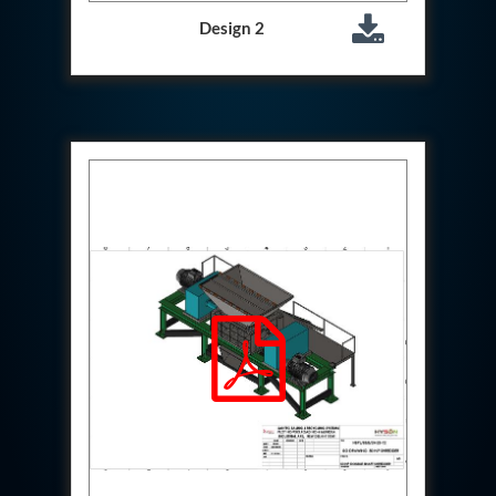
Hydraulic Cutter Machine
Design 2
Hydraulic Service Trolley 200U
Hydraulic Service Trolley 120U
Inhibition Rig
Valve Test Rig
Pump Test Rig Dtsn 82
Acm Test Bench
Hydraulic Test Rig Hs 748
Starter Generator Test Bench Advanced Light
Helicopter
Optical Test Bench For Pcb And Optic Testing
CCTV Surveillance System Including Sensor For
Protection
SF6 Recovery Charging Trolley
High Pressure Test Rig
CM Transportation Modules
Universal Hydraulic Test Bench Aircrafts
Hydraulic Test Pac With Chart Recorder
Cold Air Unit Test Bench
Oxygen Changeover Panel Psa To Manifold For
Gas Distribution
Greenfuel Cng Gas Flow Meter