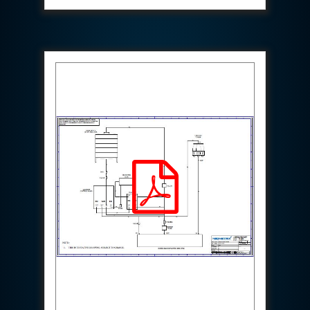
Aircraft Access Ladders & Passenger Steps
Mobile Rectifier & Battery Charger Unit
Portable Liquid Nitrogen Container (Dewar)
Pressure Reducing Panel (PRP) HP Air
Dry Oil-Free Compressed Air System
Munition Handling Trolley (Rocket Transport)
Optical System Integration on Mobile Platforms
Multipurpose Fuel Injection Pump & Injector Test
Rig
Mass Properties Measuring Instrument (MPMI)
Compact Damage Control Torch
PSA Medical Oxygen Generation Plant 2400 LPM
Universal Snubber Test Facility
Impulse Proof And Burst Test Rig
Impulse Testing Machine For Hydraulic Hoses
155 Mm Bomb Shell Hydraulic Pressure Testing
Machine Upto 1800 Bar
Test Equipment For Aircraft Fuel Pump
Tail Rotor Actuator Test Rig
Hydraulic Test Stand 350 Kw
Dynamic Shear And Pressure Impulse Test
Equipment
Hydraulic Jack Machine