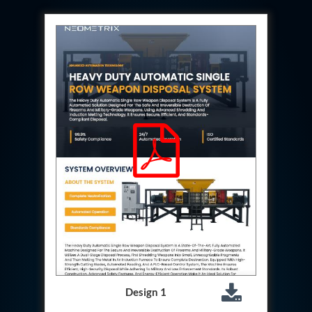
Hydrogen Power-to-Power (P2P) System
Hose Test Bench
Hydraulic Flushing Rig
Co2 N2 Filling System
Head Impact Test Rig
Impulse And Load Test Rig
Control Valve Test Rig (Automobile)
High Pressure Leak Testing Machine
Stun Composition & Dye Marker Filling &
Assembling Machine
Test Rig for Running-In and Calibration of Reheat
and Nozzle Control Units
Hydraulic Package
Boot Strap Reservoir
Visual Search Kit
Torque Wrench Calibrator
Dynamic high‑pressure hydrogen leak test rig
Small-Arms Ammunition Components
7.62mm M13 Disintegrating Belt Link
9mm Cartridge Case Manufacturing Line
Helicopter Washing Rig
Design 1
Aircraft Tyre Nitrogen Charging Rig