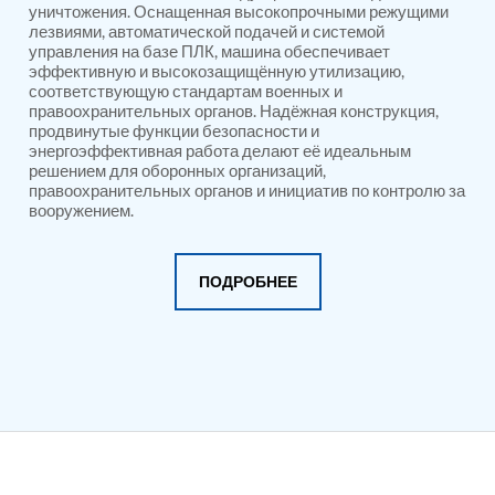
PSA Nitrogen Generation Plant
уничтожения. Оснащенная высокопрочными режущими
Dual Hydraulic Test System
лезвиями, автоматической подачей и системой
Hydraulic Damper Test Bench Manufacturer
управления на базе ПЛК, машина обеспечивает
эффективную и высокозащищённую утилизацию,
1000 Bar Hydraulic Proof Pressure Test Bench
соответствующую стандартам военных и
Drive And Control Automation System
правоохранительных органов. Надёжная конструкция,
Main Rotor Actuator Test Rig
продвинутые функции безопасности и
BMP Pump Test Rig
энергоэффективная работа делают её идеальным
Refrigeration System
решением для оборонных организаций,
Heavy Duty Automatic Single Row Weapon
правоохранительных органов и инициатив по контролю за
Disposal System
вооружением.
Automatic Volumetric Expansion Test System
Modern Universal Automatic Test Equipment
Fuel Consumption Measurement System
ПОДРОБНЕЕ
Hydraulic Pressure Test Bench
High Pressure Air Test System
PC-Based Counter Timer Test Rig
Integrated Test Rig for Pumps and Fuel Coolers
ECS Test Bench
Testing and Charging Test Rig for Main and Nose
Landing Gears
Pneumatic Test Rig
Nitrogen Cart With Booster
CNG Vigilant