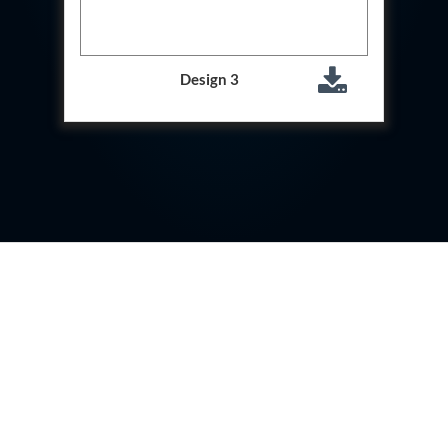
Special Gas Systems
Refrigerator Door Endurance Testing System
Instrumented Measuring Wheel System
Test Pac Digital
Design 3
Hydraulic_Manifold
Advance Valve Pressurepac 900 Bar
Hydrostatic Test Bench
Test Pac
Servo Hydraulic Actuators
DAQ System For Filter
Hydraulic Snubber Test Bench
Dynamometer Engine Test Rig
Perfect Binding Machine
Universal Hydraulic Service Trolley
Through Hole Inspection
Oil Flooded Screw Compressor Test Rig
Neometrix Adsorption Medical Oxygen 130Lpm
Ground Power Unit
Capacitor Inspection System
Neometrix Adsorption Medical Oxygen 230Lpm
Mobile Test Facility For Aircraft
Lock Loading Test Rig