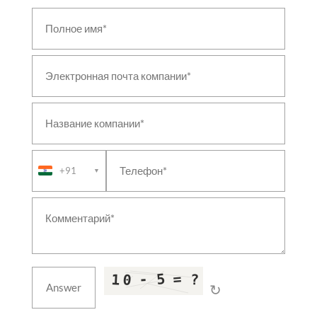
Aircraft Landing-Gear Shock Absorber & Oleo
Struts
Large Cavitation Tunnel Facility
Fire & Overheat Detection System Test Rig
Mobile Environmental Storage Container
Aviation Fuel Tanktainer
Iron Bird Aircraft Systems Integration Rig
Axle Test Rig with Acoustic Enclosure
Retractable Refuelling Probe Test Rig
Airborne Vapour Compression System
+91
▼
↻