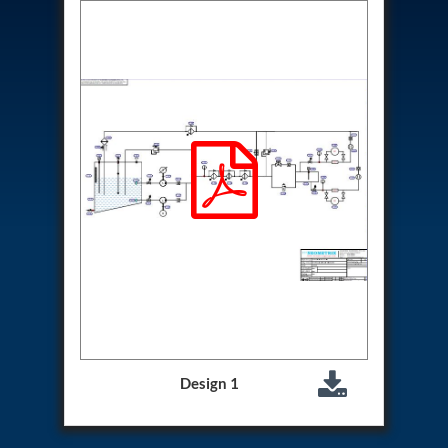
Hydrogen Power-to-Power (P2P) System
Hose Test Bench
Hydraulic Flushing Rig
Co2 N2 Filling System
Head Impact Test Rig
Impulse And Load Test Rig
Control Valve Test Rig (Automobile)
High Pressure Leak Testing Machine
Stun Composition & Dye Marker Filling &
Assembling Machine
Test Rig for Running-In and Calibration of Reheat
and Nozzle Control Units
Hydraulic Package
Boot Strap Reservoir
Visual Search Kit
Torque Wrench Calibrator
Dynamic high‑pressure hydrogen leak test rig
Small-Arms Ammunition Components
7.62mm M13 Disintegrating Belt Link
Design 1
9mm Cartridge Case Manufacturing Line
Helicopter Washing Rig
Aircraft Tyre Nitrogen Charging Rig