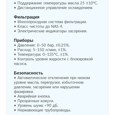
• Поддержание температуры масла 25 ±10°C.  

Post (BCP)
• Дистанционное управление охлаждением.  

Universal Self-Generating Nitrogen Service Cart
(U-SGNSC)
Фильтрация
General Purpose Pneumatic Test Rig
• Многопроходная система фильтрации.  

Mobile Aviation 400Hz Load Bank (Air-Cooled &
• Класс чистоты до NAS 4.  

Water-Cooled Versions)
• Электрические индикаторы засорения.  

Aerospace Hydraulic Pump / Motor Test Bench
Modification of Command-and-Control Carrier
Приборы
Motor Track (CCC-MT)
• Давление: 0–50 бар, ±0,25%.  

Fuel (ATF) Pump and Nozzle Pressure Ratio Test
• Расход: 5–150 л/мин, ±1%.  

• Температура: 0–135°C, ±1%.  

Stand
• Контроль уровня жидкости с блокировкой 
Oxygen Component Test Benches
насоса.  

Hydraulic Filter Test Bench
Chemical Weapon Destruction Facility
Безопасность
Burst Chamber for Hydrogen Cylinder Testing
• Автоматическое отключение при низком 
Fuel Contents Gauging Probe Test Rig – Light
уровне масла, перегрузке, избыточном 
Combat Helicopter
давлении, засорении или нарушении 
Portable Pneumatic Test Rig for Rudder Actuator
фазировки.  

Rudder & Tailplane Test Equipment
• Аварийная кнопка.  

• Прозрачные кожухи.  

Gauge Pressure Switch Test Rig
• Уровень шума <90 дБ.  

Hydraulic Proof Pressure Test Rig
• Нержавеющие трубопроводы.  

Light Strike Vehicle Modification and Upgrade