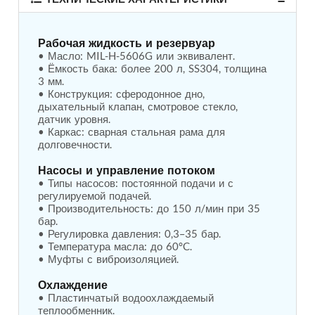
Tank
Weapon Loading Trolley
Рабочая жидкость и резервуар
Hydrualic Drive Of Osa
• Масло: MIL-H-5606G или эквивалент.  

Test Equipment For Pump And Centrifugal
• Ёмкость бака: более 200 л, SS304, толщина 
Breather
3 мм.  

Hydraulic Loading System
• Конструкция: сферодонное дно, 
Aircraft Arrester Barrier System
дыхательный клапан, смотровое стекло, 
Power Shuttle Transmission Test Rig
датчик уровня.  

Tacan Test Bench
• Каркас: сварная стальная рама для 
Automated Inverter Test Rig On Lab View
долговечности.  

Environment
Doppler Vor Test Rack
Насосы и управление потоком
• Типы насосов: постоянной подачи и с 
Test Rig For Irab Brake System
регулируемой подачей.  

Oxygen Gas Boosting Station
• Производительность: до 150 л/мин при 35 
Chemical Cleaning Bay
бар.  

Oxygen Boosting System For Oxygen Generation
• Регулировка давления: 0,3–35 бар.  

Plant Psa
• Температура масла: до 60°C.  

Inertia Test Facility
• Муфты с виброизоляцией.  

Advanced Test & Calibration Bench for Integrated
Fuel Pump and Controller in Aircraft Engines
Охлаждение
Integration Simulator
• Пластинчатый водоохлаждаемый 
Vehicle-Mounted Expandable Battery Command
теплообменник.  
