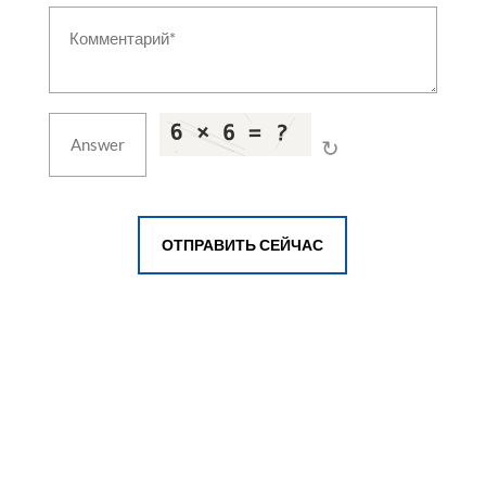
Ballistic Evaluation Testing Laboratory
Dynamic Turret Test Rig
Hyperbaric & Saturation Diving Systems
Medical & Industrial Gas Pipeline Systems
Vertical Nosing Press with Induction Heater
Fired Billet Reheating & Heat Treatment Furnace
Marine & Naval Hydraulic Deck Equipment
↻
Aerospace & Industrial Autoclave
Green Hydrogen Generation Plant
Electrolyser Test Station
Thermal Vacuum Chamber
High-Voltage Test Bench
ОТПРАВИТЬ СЕЙЧАС
Vibration & Shock Test System
Ejection Seat & Aircrew Escape Test Facility
Servo-Hydraulic Fatigue & Structural Test System
Helium Leak Detection System
Modular Ballistic Protection System
Vehicle Driving Simulator
Field Technical Shelter
Counter-Drone (C-UAS) System
Shot Blasting & Peening System
Disabled Aircraft Recovery Kit (DARK)
Non-Destructive Testing & Inspection System