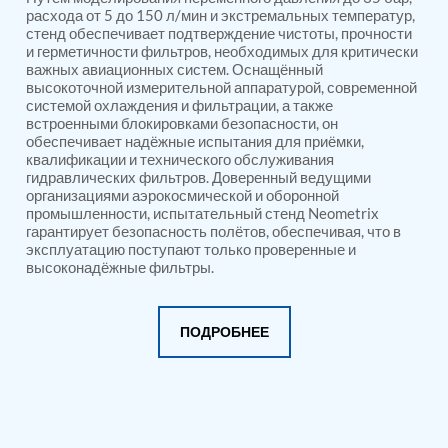
PSA Nitrogen Generation Plant
расхода от 5 до 150 л/мин и экстремальных температур,
Dual Hydraulic Test System
стенд обеспечивает подтверждение чистоты, прочности
Hydraulic Damper Test Bench Manufacturer
и герметичности фильтров, необходимых для критически
1000 Bar Hydraulic Proof Pressure Test Bench
важных авиационных систем. Оснащённый
Drive And Control Automation System
высокоточной измерительной аппаратурой, современной
Main Rotor Actuator Test Rig
системой охлаждения и фильтрации, а также
встроенными блокировками безопасности, он
BMP Pump Test Rig
обеспечивает надёжные испытания для приёмки,
Refrigeration System
квалификации и технического обслуживания
Heavy Duty Automatic Single Row Weapon
гидравлических фильтров. Доверенный ведущими
Disposal System
организациями аэрокосмической и оборонной
Automatic Volumetric Expansion Test System
промышленности, испытательный стенд Neometrix
Modern Universal Automatic Test Equipment
гарантирует безопасность полётов, обеспечивая, что в
Fuel Consumption Measurement System
эксплуатацию поступают только проверенные и
Hydraulic Pressure Test Bench
высоконадёжные фильтры.
High Pressure Air Test System
PC-Based Counter Timer Test Rig
Integrated Test Rig for Pumps and Fuel Coolers
ПОДРОБНЕЕ
ECS Test Bench
Testing and Charging Test Rig for Main and Nose
Landing Gears
Pneumatic Test Rig
Nitrogen Cart With Booster
CNG Vigilant