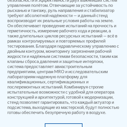
безопасности и эффективности двух важнейших систем
PSA Nitrogen Generation Plant
управления полётом. Отвечающие за устойчивость по
Dual Hydraulic Test System
рысканью и тангажу, руль направления и стабилизатор
Hydraulic Damper Test Bench Manufacturer
требуют абсолютной надёжности — и данный стенд
1000 Bar Hydraulic Proof Pressure Test Bench
воспроизводит их реальные условия работы на земле.
Drive And Control Automation System
Он обеспечивает проведение испытаний на прочность и
Main Rotor Actuator Test Rig
герметичность, измерение рабочего хода и реакции, а
BMP Pump Test Rig
также длительных циклов ресурсных испытаний — всё в
Refrigeration System
рамках контролируемых и повторяемых профилей
тестирования. Благодаря гидравлическому управлению с
Heavy Duty Automatic Single Row Weapon
двойным контуром, мониторингу загрязнения рабочей
Disposal System
жидкости и надёжным системам безопасности, таким как
Automatic Volumetric Expansion Test System
клапаны сброса давления и защитные интерлоки,
Modern Universal Automatic Test Equipment
система предоставляет авиастроительным
Fuel Consumption Measurement System
предприятиям, центрам MRO и исследовательским
Hydraulic Pressure Test Bench
лабораториям надежную платформу для
High Pressure Air Test System
квалификационных, сертификационных и
PC-Based Counter Timer Test Rig
послеремонтных испытаний. Комбинируя строгие
Integrated Test Rig for Pumps and Fuel Coolers
испытательные возможности с удобной для оператора
конструкцией и архитектурой, готовой к модернизации,
ECS Test Bench
стенд позволяет гарантировать, что каждый актуатор и
Testing and Charging Test Rig for Main and Nose
подсистема, выходящие из мастерской, будут полностью
Landing Gears
готовы обеспечить безупречную работу в воздухе.
Pneumatic Test Rig
Nitrogen Cart With Booster
CNG Vigilant