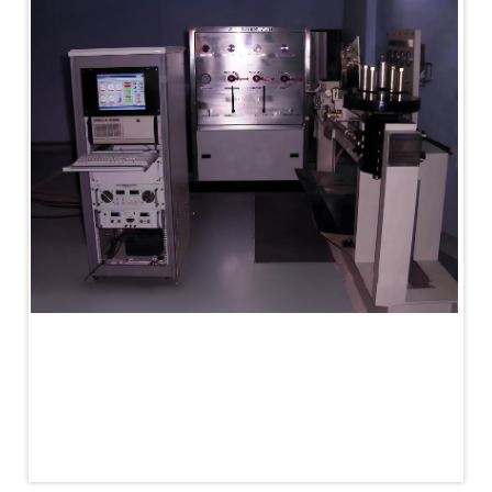
MK-84 2000 lb Bomb Casing
CCB Burn Test Rig
Rain Water Test Rig
Gas Distribution System
Halon Reclaimation And Refiling Facility
Hydraulic Refilling Trolley
Manual Loading Rig
Helium Charging Station
Test Rig For Hydraulic Fluid
Practice Head Torpedo
Cng Regulator Test Bench
Nitrogen Gas Boosting Station
Ku 7 Leak Tester
Gas Purging System
Liquid Oxygen Dispenser 800 Ltr Along With
Towable Trolley
45 Degree Left And Right Moment Durability Test
Rig
Neometrix Optical Balloon Theodolite
Universal Hydraulic Charging Rig IAF Nasik
Cng Circuit Leak Testing Machine For Volvo Buses
Hydraulic Spreader Machine
Cryogenic Liquid Medical Mxygen Vertical Storage