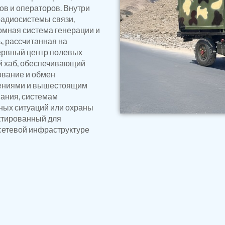
ressor
в и операторов. Внутри
Test Facility
адиосистемы связи,
омная система генерации и
, рассчитанная на
нервный центр полевых
й хаб, обеспечивающий
ование и обмен
ениями и вышестоящим
ания, системам
ных ситуаций или охраны
ектированный для
сетевой инфраструктуре