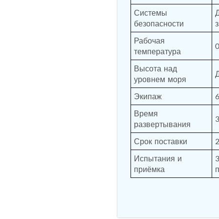
ne
Системы 
Д
Control Units
безопасности
Рабочая 
0
температура
Высота над 
уровнем моря
Экипаж
Время 
развертывания
Срок поставки
Испытания и 
приёмка