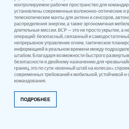
Manual Nitrogen Generation Plant with Integrated Air Comp
контролируемое рабочее пространство для командиро
Supply Of Suction Lubrication System For 1000Hp Cyclic Spin 
установлены современные волоконно-оптические и р
Mobile Hydraulic Flushing Rig
телескопические мачты для антенн и сенсоров, автон
Hydraulic Powerpack And Actuator System Manufacturer
распределения энергии, а также эргономичная мебель
Mobile Test Facility For Aircraft Engines
длительные миссии. BCP — это не просто укрытие, а 
Test Rig For OBIGGS
операций: безопасный, связанный и самодостаточны
Oxygen Enrichment Facility
непрерывное управление огнем, тактическое планир
Stun Shell Composition Filling & Assembling Machine
информацией в реальном времени между подраздел
Tube Pressurization Test Setup
Hydraulic Hose/Tube Proof Test Stand
штабом. Благодаря возможности быстрого развертыв
E-70 Brake Equipment Test Rig
безопасности и двойному назначению для чрезвычай
Gear Box Test Bench
границ, это по сути «военный штаб на колесах», спро
MK-84 2000 lb Bomb Casing
современных требований к мобильной, устойчивой и 
CCB Burn Test Rig
командования.
Rain Water Test Rig
Gas Distribution System
Halon Reclaimation And Refiling Facility
ПОДРОБНЕЕ
Hydraulic Refilling Trolley
Manual Loading Rig
Helium Charging Station
Test Rig For Hydraulic Fluid
Practice Head Torpedo