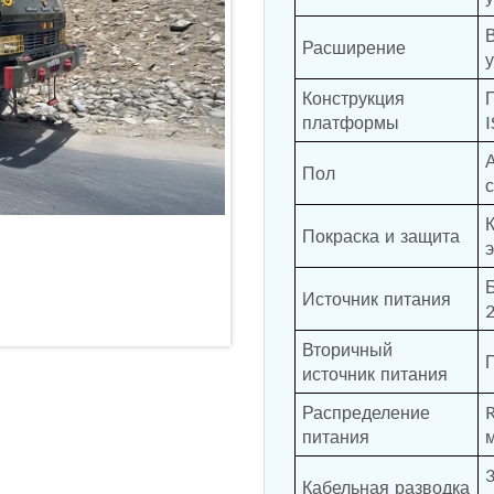
Расширение
nd Controller in Aircraft Engines
Конструкция 
платформы
I
d Versions)
Пол
 (CCC-MT)
Покраска и защита
э
Источник питания
2
ter
Вторичный 
источник питания
Распределение 
питания
3
stems
Кабельная разводка