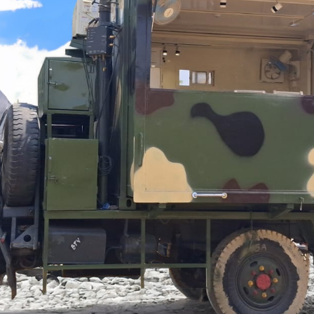
N2
stem For Lhb Coaches