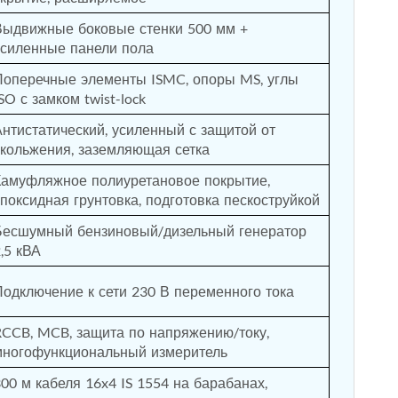
Выдвижные боковые стенки 500 мм + 
усиленные панели пола
Поперечные элементы ISMC, опоры MS, углы 
SO с замком twist-lock
Антистатический, усиленный с защитой от 
скольжения, заземляющая сетка
Камуфляжное полиуретановое покрытие, 
поксидная грунтовка, подготовка пескоструйкой
Бесшумный бензиновый/дизельный генератор 
,5 кВА
Подключение к сети 230 В переменного тока
RCCB, MCB, защита по напряжению/току, 
многофункциональный измеритель
00 м кабеля 16x4 IS 1554 на барабанах, 