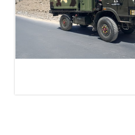
Oxygen Boosting System For Oxygen Generation Plant Psa
Inertia Test Facility
Advanced Test & Calibration Bench for Integrated Fuel Pump a
Integration Simulator
Vehicle-Mounted Expandable Battery Command Post (BCP)
Universal Self-Generating Nitrogen Service Cart (U-SGNSC)
General Purpose Pneumatic Test Rig
Mobile Aviation 400Hz Load Bank (Air-Cooled & Water-Coole
Aerospace Hydraulic Pump / Motor Test Bench
Modification of Command-and-Control Carrier Motor Track
Fuel (ATF) Pump and Nozzle Pressure Ratio Test Stand
Oxygen Component Test Benches
Hydraulic Filter Test Bench
Chemical Weapon Destruction Facility
Burst Chamber for Hydrogen Cylinder Testing
Fuel Contents Gauging Probe Test Rig – Light Combat Helicop
Portable Pneumatic Test Rig for Rudder Actuator
Rudder & Tailplane Test Equipment
Gauge Pressure Switch Test Rig
Hydraulic Proof Pressure Test Rig
Light Strike Vehicle Modification and Upgrade Program
Advanced Life Support Oxygen Test Bench for Pilot Safety Sy