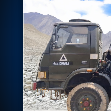
Nitrogen Generating Storage and Distribution System-UGSS
Dynamic Snubber Shock Arrestor Test Facility
Rotor Dynamics Test Facility
Starter Generator Test Rig
Computerized Control Universal Brake Test Bench
70000 RPM Aerospace Bearing Test Rig
Hydrogen Gas Boosting Station
Aerospace Nozzle Flow Test Bench
Combined Control Unit Test Bench Manufacturer
Hydraulic Suspension Unit Test Bench Manufacturer
Aerospace Pressure and Leak Test Rig
Air Droppable Container
Computerized Microprocessor Controlled Dv Test Bench
Computerized Based Test Bench For Panel Mounted Brake Sy
Pressure Cycle Test System
PSA Oxygen Generation Plant-500 LPM
PSA Oxygen Generation Plant-200 LPM
Fuel Injection Pump Test Bench
PSA Nitrogen Generation Plant
Dual Hydraulic Test System
Hydraulic Damper Test Bench Manufacturer
1000 Bar Hydraulic Proof Pressure Test Bench
Drive And Control Automation System