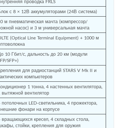
внутренняя проводка FRLS
Блок с 8 × 12В аккумуляторами (24В система)
10 м пневматическая мачта (компрессор/
ножной насос) и 3 м универсальная мачта
LTE (Optical Line Terminal Equipment) + 1000 м 
оптоволокна
о 10 Гбит/с, дальность до 20 км (модули 
SFP/SFP+)
Крепления для радиостанций STARS V Mk II и 
тактических компьютеров
Кондиционер 1 тонна, 4 настенных вентилятора, 
1 вытяжной вентилятор
4 потолочных LED-светильника, 4 прожектора, 
внешние фонари на корпусе
6 вращающихся кресел, 4 складных стола, 
шкафы, стойки, крепления для оружия