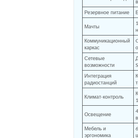
Резервное питание
Мачты
 Test Rig
Коммуникационный 
O
каркас
l Module
Сетевые 
Д
ing Stock
возможности
ng Rig
Интеграция 
радиостанций
Климат-контроль
Освещение
Мебель и 
эргономика