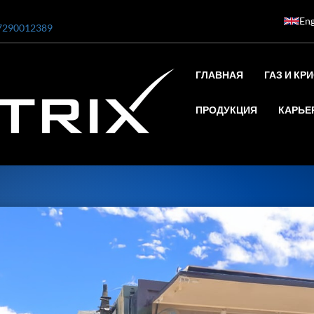
Eng
7290012389
ГЛАВНАЯ
ГАЗ И КР
ПРОДУКЦИЯ
КАРЬЕ
ar
0 Bar STE ENGINEERING SINGAPORE
 Bar ADANI DEFENCE