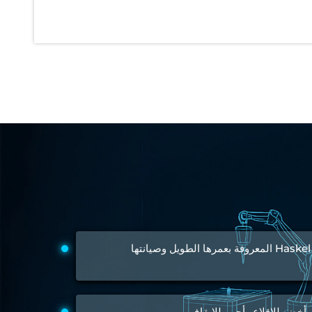
Inertia Test Facility
Advanced Test & Calibration Bench for Integrated Fuel Pump a
Integration Simulator
Vehicle-Mounted Expandable Battery Command Post (BCP)
Universal Self-Generating Nitrogen Service Cart (U-SGNSC)
General Purpose Pneumatic Test Rig
Mobile Aviation 400Hz Load Bank (Air-Cooled & Water-Coole
Aerospace Hydraulic Pump / Motor Test Bench
Modification of Command-and-Control Carrier Motor Track
Fuel (ATF) Pump and Nozzle Pressure Ratio Test Stand
Oxygen Component Test Benches
Hydraulic Filter Test Bench
Chemical Weapon Destruction Facility
Burst Chamber for Hydrogen Cylinder Testing
Fuel Contents Gauging Probe Test Rig – Light Combat Helicop
Portable Pneumatic Test Rig for Rudder Actuator
Rudder & Tailplane Test Equipment
Gauge Pressure Switch Test Rig
تستخدم مضخة Haskel المعروفة بعمرها الطويل وصيانتها
Hydraulic Proof Pressure Test Rig
Light Strike Vehicle Modification and Upgrade Program
Advanced Life Support Oxygen Test Bench for Pilot Safety Sy
Aerospace Fuel Supply System
Nitrogen Cylinder Manifold Cum Pressure Control System
خضر للإقلاع وأحمر للإيقاف.