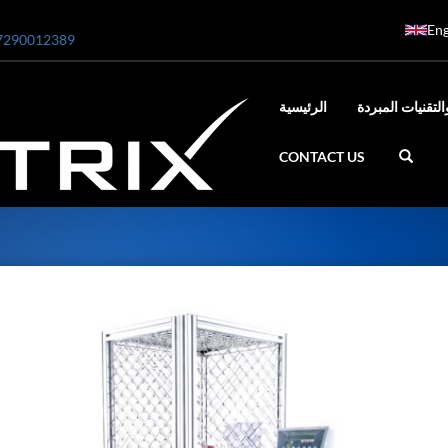
Eng
7290012389
التقنيات المبردة
الرئيسية
CONTACT US
ar
0 Bar STE ENGINEERING SINGAPORE
 Bar ADANI DEFENCE
N2