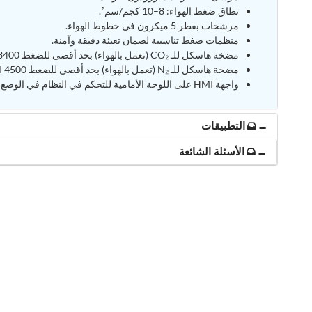
نطاق ضغط الهواء: 8–10 كجم/سم².
مرشحات بقطر 5 ميكرون في خطوط الهواء.
منظمات ضغط تناسبية لضمان تعبئة دقيقة وآمنة.
مضخة هاسكل للـ CO₂ (تعمل بالهواء) بحد أقصى للضغط 3400 PSI.
مضخة هاسكل للـ N₂ (تعمل بالهواء) بحد أقصى للضغط 4500 PSI.
واجهة HMI على اللوحة الأمامية للتحكم في النظام في الوضع التلقائي.
التطبيقات
الأسئلة الشائعة