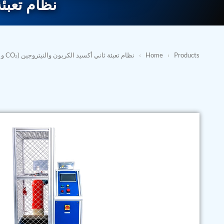
نظام تعبئة 
Products
›
Home
›
نظام تعبئة ثاني أكسيد الكربون والنيتروجين (CO₂ و N₂)