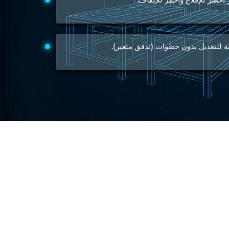
Engine Test Cell Data Acquisition System
High Pressure Air Compressor Test Stand
Electrical & Hydraulic System for the Side Gear Box (LH & RH)
Aircraft Servo Valve Hydraulic Test Equipment
ة للتعديل بدون خطوات (تدفق متغير).
Hydro-Gas Suspension (HSU) Validation System
Aircraft Aggregate Flushing Rig
LP Shaft Torsion Fatigue Testing Machine
Integrated Aircraft Hydraulic Reservoir, Intensifier & Contro
Water Leak Testing System for Standard and Broad-Gauge Roll
Aircraft Electro-Hydraulic Multi-Channel Power Drive Loadi
Aircraft Arresting Gear (AAG) system
Missile Canister Transportation Module
Multi-Port Flow Divider Test Bench
Hydrogen Power-to-Power (P2P) System
Hose Test Bench
Hydraulic Flushing Rig
Co2 N2 Filling System
Head Impact Test Rig
Impulse And Load Test Rig
Control Valve Test Rig (Automobile)
High Pressure Leak Testing Machine
Stun Composition & Dye Marker Filling & Assembling Machi