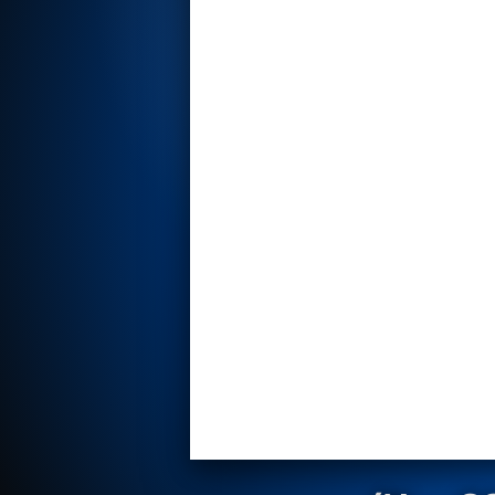
Rotor Dynamics Test Facility
Starter Generator Test Rig
Computerized Control Universal Brake Test Bench
70000 RPM Aerospace Bearing Test Rig
Hydrogen Gas Boosting Station
Aerospace Nozzle Flow Test Bench
Combined Control Unit Test Bench Manufacturer
Hydraulic Suspension Unit Test Bench Manufacturer
Aerospace Pressure and Leak Test Rig
Air Droppable Container
Computerized Microprocessor Controlled Dv Test Bench
Computerized Based Test Bench For Panel Mounted Brake Sy
Pressure Cycle Test System
PSA Oxygen Generation Plant-500 LPM
PSA Oxygen Generation Plant-200 LPM
Fuel Injection Pump Test Bench
PSA Nitrogen Generation Plant
Dual Hydraulic Test System
Hydraulic Damper Test Bench Manufacturer
1000 Bar Hydraulic Proof Pressure Test Bench
Drive And Control Automation System
Main Rotor Actuator Test Rig