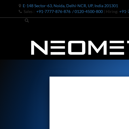
E-148 Sector-63, Noida, Delhi-NCR, UP, India 201301
Sales :
+91-7777-876-876
/ 0120-4500-800
| Hiring:
+91-
Bomb Shell Hydraulic Pressure Testing Machine Upto 1800 B
Bomb Shell Hydraulic Pressure Testing Machine Upto 180
Bomb Shell Hydraulic Pressure Testing Machine Upto 1800
Universal Hydraulic Test Rig
Hydraulic Control Valve Test Bench
Oxygen Charging And Distribution Vehicle IAF-UGSSO2
Nitrogen Generating Storage and Distribution System-UGSS
Dynamic Snubber Shock Arrestor Test Facility