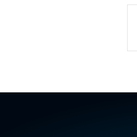
Test Rig for Running-In and Calibration of Reheat and Nozzle 
Hydraulic Package
Boot Strap Reservoir
Visual Search Kit
Torque Wrench Calibrator
Dynamic high‑pressure hydrogen leak test rig
Small-Arms Ammunition Components
7.62mm M13 Disintegrating Belt Link
9mm Cartridge Case Manufacturing Line
Helicopter Washing Rig
Aircraft Tyre Nitrogen Charging Rig
Aircraft Access Ladders & Passenger Steps
Mobile Rectifier & Battery Charger Unit
Portable Liquid Nitrogen Container (Dewar)
Pressure Reducing Panel (PRP) HP Air
Dry Oil-Free Compressed Air System
Munition Handling Trolley (Rocket Transport)
Optical System Integration on Mobile Platforms
Multipurpose Fuel Injection Pump & Injector Test Rig
Mass Properties Measuring Instrument (MPMI)
Compact Damage Control Torch
PSA Medical Oxygen Generation Plant 2400 LPM
Universal Snubber Test Facility