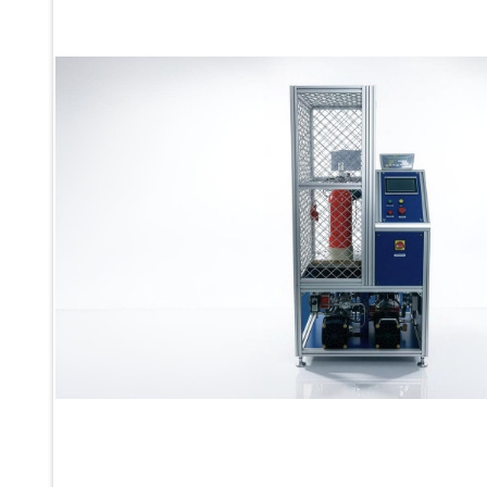
Ku 7 Leak Tester
Gas Purging System
Liquid Oxygen Dispenser 800 Ltr Along With Towable Trolley
45 Degree Left And Right Moment Durability Test Rig
Neometrix Optical Balloon Theodolite
Universal Hydraulic Charging Rig IAF Nasik
Cng Circuit Leak Testing Machine For Volvo Buses
Hydraulic Spreader Machine
Cryogenic Liquid Medical Mxygen Vertical Storage Tank
Weapon Loading Trolley
Hydrualic Drive Of Osa
Test Equipment For Pump And Centrifugal Breather
Hydraulic Loading System
Aircraft Arrester Barrier System
Power Shuttle Transmission Test Rig
Tacan Test Bench
Automated Inverter Test Rig On Lab View Environment
Doppler Vor Test Rack
Test Rig For Irab Brake System
Oxygen Gas Boosting Station
Chemical Cleaning Bay
Oxygen Boosting System For Oxygen Generation Plant Psa