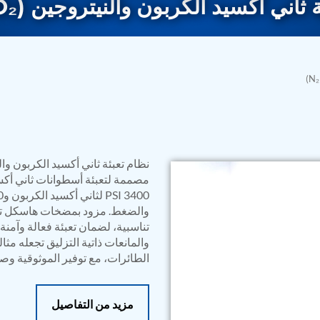
ثاني أكسيد الكربون والنيتروجين (CO₂ و N₂)
rs
مصممة لتعبئة أسطوانات ثاني أكس
تناسبية، لضمان تعبئة فعالة وآمن
الطائرات، مع توفير الموثوقية وص
مزيد من التفاصيل
ressor
Test Facility