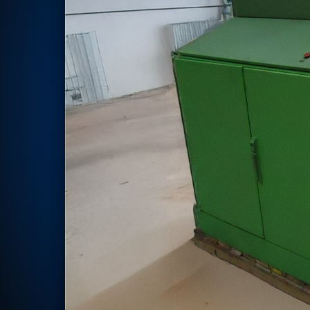
Rotor Dynamics Test Facility
Starter Generator Test Rig
Computerized Control Universal Brake Test Bench
70000 RPM Aerospace Bearing Test Rig
Hydrogen Gas Boosting Station
Aerospace Nozzle Flow Test Bench
Combined Control Unit Test Bench Manufacturer
Hydraulic Suspension Unit Test Bench Manufacturer
Aerospace Pressure and Leak Test Rig
Air Droppable Container
Computerized Microprocessor Controlled Dv Test Bench
Computerized Based Test Bench For Panel Mounted Brake Sy
Pressure Cycle Test System
PSA Oxygen Generation Plant-500 LPM
PSA Oxygen Generation Plant-200 LPM
Fuel Injection Pump Test Bench
PSA Nitrogen Generation Plant
Dual Hydraulic Test System
Hydraulic Damper Test Bench Manufacturer
1000 Bar Hydraulic Proof Pressure Test Bench
Drive And Control Automation System
Main Rotor Actuator Test Rig