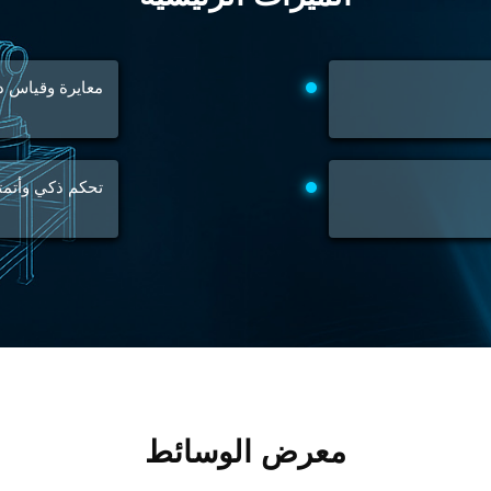
 Test Rig
معايرة وقياس د
l Module
تحكم ذكي وأتمت
ing Stock
ng Rig
معرض الوسائط
ne