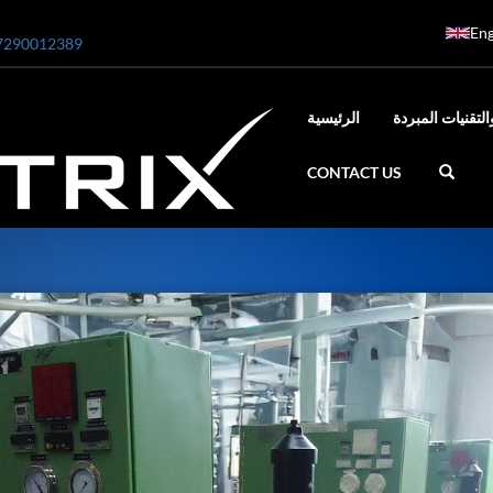
Eng
7290012389
التقنيات المبردة
الرئيسية
CONTACT US
ar
0 Bar STE ENGINEERING SINGAPORE
 Bar ADANI DEFENCE
N2