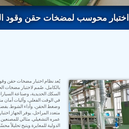
اختبار محوسب لمضخات حقن وقود ال
rs
يُعد نظام اختبار مضخات حقن وقو
بالكامل، صُمم لاختبار مضخات 
السكك الحديدية، وصناعة السيارات
في الوقت الفعلي، وآليات أمان متق
وضغط الحقن، وأداء الشوط. بفضل 
متعدد المراحل، يوفر الجهاز اخت
عمره التشغيلي. مثالي للمصنعين ال
ressor
الدولية للمعايرة ويتيح تحليلاً محسّن
Test Facility