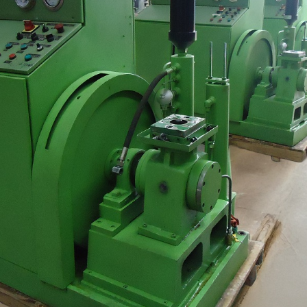
stem For Lhb Coaches