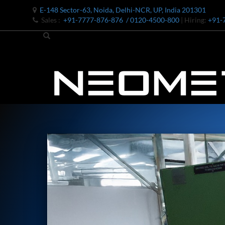
E-148 Sector-63, Noida, Delhi-NCR, UP, India 201301
Sales :
+91-7777-876-876
/ 0120-4500-800
| Hiring:
+91-
Bomb Shell Hydraulic Pressure Testing Machine Upto 1800 B
Bomb Shell Hydraulic Pressure Testing Machine Upto 180
Bomb Shell Hydraulic Pressure Testing Machine Upto 1800
Universal Hydraulic Test Rig
Hydraulic Control Valve Test Bench
Oxygen Charging And Distribution Vehicle IAF-UGSSO2
Nitrogen Generating Storage and Distribution System-UGSS
Dynamic Snubber Shock Arrestor Test Facility