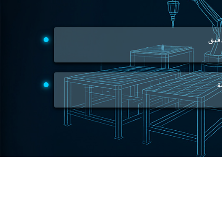
Engine Test Cell Data Acquisition System
High Pressure Air Compressor Test Stand
Electrical & Hydraulic System for the Side Gear Box (LH & RH)
Aircraft Servo Valve Hydraulic Test Equipment
قيق
Hydro-Gas Suspension (HSU) Validation System
Aircraft Aggregate Flushing Rig
LP Shaft Torsion Fatigue Testing Machine
Integrated Aircraft Hydraulic Reservoir, Intensifier & Contro
ة
Water Leak Testing System for Standard and Broad-Gauge Roll
Aircraft Electro-Hydraulic Multi-Channel Power Drive Loadi
Aircraft Arresting Gear (AAG) system
Missile Canister Transportation Module
Multi-Port Flow Divider Test Bench
Hydrogen Power-to-Power (P2P) System
Hose Test Bench
Hydraulic Flushing Rig
Co2 N2 Filling System
Head Impact Test Rig
Impulse And Load Test Rig
Control Valve Test Rig (Automobile)
High Pressure Leak Testing Machine
Stun Composition & Dye Marker Filling & Assembling Machi