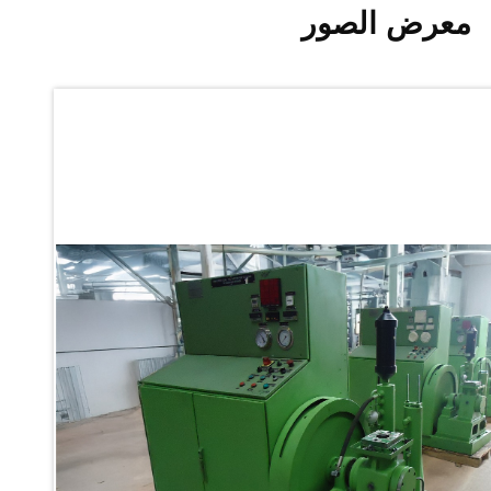
Ku 7 Leak Tester
معرض الصور
Gas Purging System
Liquid Oxygen Dispenser 800 Ltr Along With Towable Trolley
45 Degree Left And Right Moment Durability Test Rig
Neometrix Optical Balloon Theodolite
Universal Hydraulic Charging Rig IAF Nasik
Cng Circuit Leak Testing Machine For Volvo Buses
Hydraulic Spreader Machine
Cryogenic Liquid Medical Mxygen Vertical Storage Tank
Weapon Loading Trolley
Hydrualic Drive Of Osa
Test Equipment For Pump And Centrifugal Breather
Hydraulic Loading System
Aircraft Arrester Barrier System
Power Shuttle Transmission Test Rig
Tacan Test Bench
Automated Inverter Test Rig On Lab View Environment
Doppler Vor Test Rack
Test Rig For Irab Brake System
Oxygen Gas Boosting Station
Chemical Cleaning Bay
Oxygen Boosting System For Oxygen Generation Plant Psa