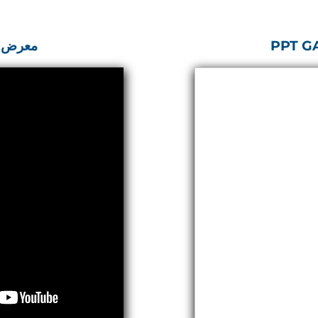
Control Units
PPT G
معرض ا