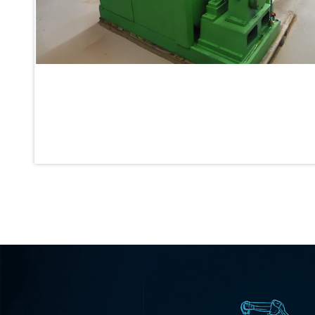
Inertia Test Facility
Advanced Test & Calibration Bench for Integrated Fuel Pump a
Integration Simulator
Vehicle-Mounted Expandable Battery Command Post (BCP)
Universal Self-Generating Nitrogen Service Cart (U-SGNSC)
General Purpose Pneumatic Test Rig
Mobile Aviation 400Hz Load Bank (Air-Cooled & Water-Coole
Aerospace Hydraulic Pump / Motor Test Bench
Modification of Command-and-Control Carrier Motor Track
Fuel (ATF) Pump and Nozzle Pressure Ratio Test Stand
Oxygen Component Test Benches
Hydraulic Filter Test Bench
Chemical Weapon Destruction Facility
Burst Chamber for Hydrogen Cylinder Testing
Fuel Contents Gauging Probe Test Rig – Light Combat Helicop
Portable Pneumatic Test Rig for Rudder Actuator
Rudder & Tailplane Test Equipment
Gauge Pressure Switch Test Rig
Hydraulic Proof Pressure Test Rig
Light Strike Vehicle Modification and Upgrade Program
Advanced Life Support Oxygen Test Bench for Pilot Safety Sy
Aerospace Fuel Supply System
Nitrogen Cylinder Manifold Cum Pressure Control System