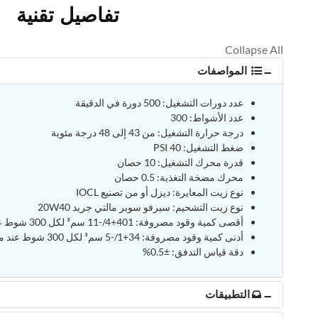
تفاصيل تقنية
المواصفات
عدد دورات التشغيل: 500 دورة في الدقيقة
عدد الأشواط: 300
درجة حرارة التشغيل: من 43 إلى 48 درجة مئوية
ضغط التشغيل: 40 PSI
قدرة محرك التشغيل: 10 حصان
محرك مضخة التغذية: 0.5 حصان
نوع زيت المعايرة: ديزل أو من تصنيع IOCL
نوع زيت التشحيم: سيرفو سوبر مالتي جريد 20W40
أقصى كمية وقود مصروفة: 401+4/-11 سم³ لكل 300 شوط عند موضع ذراع التحكم 28 مم
أدنى كمية وقود مصروفة: 34+1/-5 سم³ لكل 300 شوط عند موضع ذراع التحكم 9 مم
دقة قياس التدفق: ±0.5%
التطبيقات