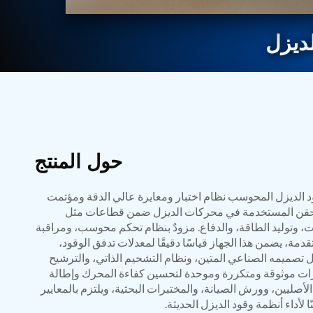
BMP Pump Test Rig
Refrigeration System
Heavy Duty Automatic Single Row Weapon Disposal System
ديزل
Automatic Volumetric Expansion Test System
Modern Universal Automatic Test Equipment
Fuel Consumption Measurement System
Hydraulic Pressure Test Bench
High Pressure Air Test System
PC-Based Counter Timer Test Rig
Integrated Test Rig for Pumps and Fuel Coolers
ECS Test Bench
حول المنتج
Testing and Charging Test Rig for Main and Nose Landing Gea
Pneumatic Test Rig
Nitrogen Cart With Booster
د الديزل المحوسب نظام اختبار ومعايرة عالي الدقة ومؤتمت
CNG Vigilant
الحقن المستخدمة في محركات الديزل ضمن قطاعات مثل
PLC Controlled Autoclave Pressure Tester
، وتوليد الطاقة، والدفاع. مزودٌ بنظام تحكم محوسب، ومراقبة
Copper Band Press for Ammunition Shell
دمة، يضمن هذا الجهاز قياسًا دقيقًا لمعدلات تدفق الوقود،
Cv And Control Valve Test Rig
تصميمه الصناعي المتين، ونظام التشحيم الذاتي، والترشيح
Dual Power Hydraulic Test Rig
Aero Engine Preservation Manufacturer
بارات موثوقة ومتكررة وموحدة لتحسين كفاءة المحرك وإطالة
Compressor Test Rig
أصليين، وورش الصيانة، والمختبرات البحثية، ويلتزم بالمعايير
Manual Nitrogen Generation Plant with Integrated Air Comp
ًا لأداء أنظمة وقود الديزل الحديثة.
Supply Of Suction Lubrication System For 1000Hp Cyclic Spin 