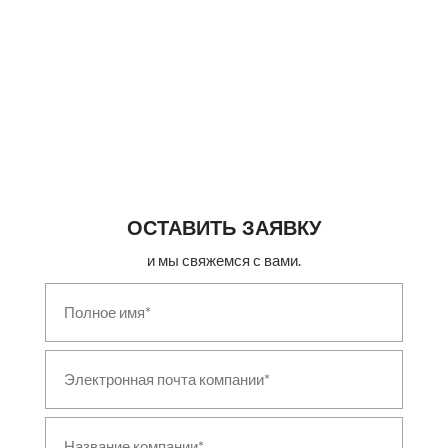
Ballistic Evaluation Testing Laboratory
Dynamic Turret Test Rig
Hyperbaric & Saturation Diving Systems
Medical & Industrial Gas Pipeline Systems
Vertical Nosing Press with Induction Heater
Fired Billet Reheating & Heat Treatment Furnace
Marine & Naval Hydraulic Deck Equipment
Aerospace & Industrial Autoclave
Green Hydrogen Generation Plant
Electrolyser Test Station
Thermal Vacuum Chamber
High-Voltage Test Bench
ОСТАВИТЬ ЗАЯВКУ
Vibration & Shock Test System
и мы свяжемся с вами.
Ejection Seat & Aircrew Escape Test Facility
Servo-Hydraulic Fatigue & Structural Test System
Helium Leak Detection System
Modular Ballistic Protection System
Vehicle Driving Simulator
Field Technical Shelter
Counter-Drone (C-UAS) System
Shot Blasting & Peening System
Disabled Aircraft Recovery Kit (DARK)
Non-Destructive Testing & Inspection System