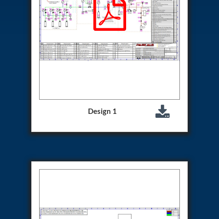
Hydrogen Power-to-Power (P2P) System
Hose Test Bench
Hydraulic Flushing Rig
Co2 N2 Filling System
Head Impact Test Rig
Impulse And Load Test Rig
Control Valve Test Rig (Automobile)
High Pressure Leak Testing Machine
Stun Composition & Dye Marker Filling &
Assembling Machine
Test Rig for Running-In and Calibration of Reheat
Design 1
and Nozzle Control Units
Hydraulic Package
Boot Strap Reservoir
Visual Search Kit
Torque Wrench Calibrator
Dynamic high‑pressure hydrogen leak test rig
Small-Arms Ammunition Components
7.62mm M13 Disintegrating Belt Link
9mm Cartridge Case Manufacturing Line
Helicopter Washing Rig
Aircraft Tyre Nitrogen Charging Rig