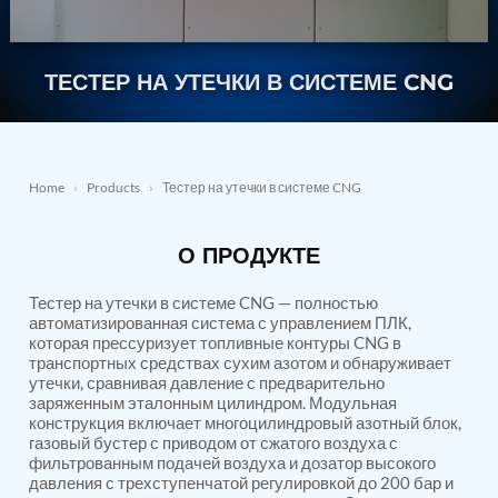
Nitrogen Generating Storage and Distribution
Contact Sales
GSE / GHE
System-UGSSN2
Dynamic Snubber Shock Arrestor Test Facility
About
ТЕСТЕР НА УТЕЧКИ В СИСТЕМЕ CNG
Rotor Dynamics Test Facility
Starter Generator Test Rig
Resources
Computerized Control Universal Brake Test Bench
70000 RPM Aerospace Bearing Test Rig
Hydrogen Gas Boosting Station
Home
›
Products
›
Тестер на утечки в системе CNG
Aerospace Nozzle Flow Test Bench
Combined Control Unit Test Bench Manufacturer
Hydraulic Suspension Unit Test Bench
О ПРОДУКТЕ
Manufacturer
Aerospace Pressure and Leak Test Rig
Тестер на утечки в системе CNG — полностью
Air Droppable Container
автоматизированная система с управлением ПЛК,
Computerized Microprocessor Controlled Dv Test
которая прессуризует топливные контуры CNG в
Bench
транспортных средствах сухим азотом и обнаруживает
Computerized Based Test Bench For Panel
утечки, сравнивая давление с предварительно
Mounted Brake System For Lhb Coaches
заряженным эталонным цилиндром. Модульная
Pressure Cycle Test System
конструкция включает многоцилиндровый азотный блок,
PSA Oxygen Generation Plant-500 LPM
газовый бустер с приводом от сжатого воздуха с
PSA Oxygen Generation Plant-200 LPM
фильтрованным подачей воздуха и дозатор высокого
Fuel Injection Pump Test Bench
давления с трехступенчатой регулировкой до 200 бар и