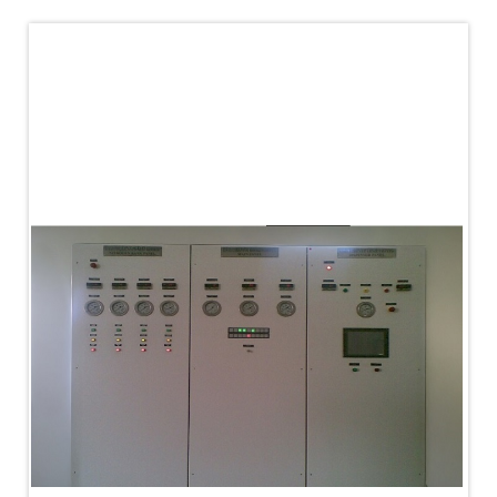
PLC Controlled Autoclave Pressure Tester
Copper Band Press for Ammunition Shell
Cv And Control Valve Test Rig
Dual Power Hydraulic Test Rig
Aero Engine Preservation Manufacturer
Compressor Test Rig
Manual Nitrogen Generation Plant with Integrated
Air Compressor
Supply Of Suction Lubrication System For 1000Hp
Cyclic Spin Test Facility
Mobile Hydraulic Flushing Rig
Hydraulic Powerpack And Actuator System
Manufacturer
Mobile Test Facility For Aircraft Engines
Test Rig For OBIGGS
Oxygen Enrichment Facility
Stun Shell Composition Filling & Assembling
Machine
Tube Pressurization Test Setup
Hydraulic Hose/Tube Proof Test Stand
E-70 Brake Equipment Test Rig
Gear Box Test Bench