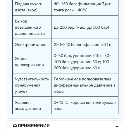
Подача сухого
40–150 бар; фильтрация 7 µм;
Tank
азота (вход)
точка росы –40 °C
Weapon Loading Trolley
Hydrualic Drive Of Osa
Выход
Test Equipment For Pump And Centrifugal
повышенного
До 250 бар (макс. до 300 бар)
Breather
давления азота
Hydraulic Loading System
Aircraft Arrester Barrier System
Электропитание
220–240 В, однофазное, 50 Гц
Power Shuttle Transmission Test Rig
Tacan Test Bench
0–50 бар, удержание 10 с; 50–
Этапы
Automated Inverter Test Rig On Lab View
100 бар, удержание 30 с; 100–
Environment
прессуризации
200 бар, удержание 60 с
Doppler Vor Test Rack
Test Rig For Irab Brake System
Чувствительность
Регулируемое пользователем
Oxygen Gas Boosting Station
обнаружения
дифференциальное давление в
Chemical Cleaning Bay
утечек
мбар
Oxygen Boosting System For Oxygen Generation
Plant Psa
Условия
0–40 °C; хорошо вентилируемая
Inertia Test Facility
эксплуатации
зона
Advanced Test & Calibration Bench for Integrated
Fuel Pump and Controller in Aircraft Engines
Integration Simulator
ПРИМЕНЕНИЯ
Vehicle-Mounted Expandable Battery Command