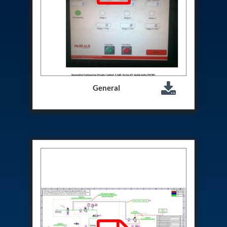
Program
Advanced Life Support Oxygen Test Bench for Pilot
Safety Systems
Aerospace Fuel Supply System
Nitrogen Cylinder Manifold Cum Pressure Control
System
Engine Test Cell Data Acquisition System
High Pressure Air Compressor Test Stand
Electrical & Hydraulic System for the Side Gear
General
Box (LH & RH) Test Rig
Aircraft Servo Valve Hydraulic Test Equipment
Hydro-Gas Suspension (HSU) Validation System
Aircraft Aggregate Flushing Rig
LP Shaft Torsion Fatigue Testing Machine
Integrated Aircraft Hydraulic Reservoir, Intensifier
& Control Module
Water Leak Testing System for Standard and Broad-
Gauge Rolling Stock
Aircraft Electro-Hydraulic Multi-Channel Power
Drive Loading Rig
Aircraft Arresting Gear (AAG) system
Missile Canister Transportation Module
Multi-Port Flow Divider Test Bench