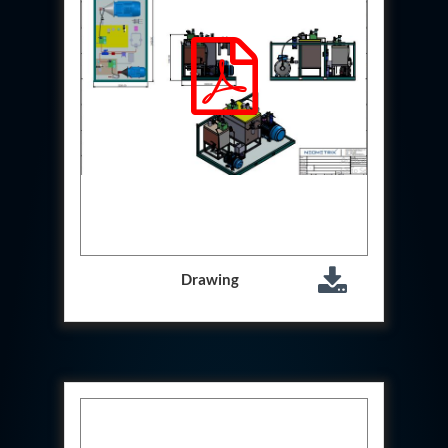
Hydrogen Power-to-Power (P2P) System
Hose Test Bench
Hydraulic Flushing Rig
Co2 N2 Filling System
Head Impact Test Rig
Impulse And Load Test Rig
Control Valve Test Rig (Automobile)
High Pressure Leak Testing Machine
Stun Composition & Dye Marker Filling &
Assembling Machine
Test Rig for Running-In and Calibration of Reheat
and Nozzle Control Units
Hydraulic Package
Boot Strap Reservoir
Drawing
Visual Search Kit
Torque Wrench Calibrator
Dynamic high‑pressure hydrogen leak test rig
Small-Arms Ammunition Components
7.62mm M13 Disintegrating Belt Link
9mm Cartridge Case Manufacturing Line
Helicopter Washing Rig
Aircraft Tyre Nitrogen Charging Rig