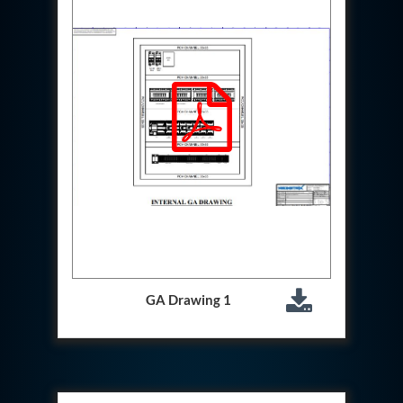
Aircraft Access Ladders & Passenger Steps
Mobile Rectifier & Battery Charger Unit
Portable Liquid Nitrogen Container (Dewar)
Pressure Reducing Panel (PRP) HP Air
Dry Oil-Free Compressed Air System
Munition Handling Trolley (Rocket Transport)
Optical System Integration on Mobile Platforms
Multipurpose Fuel Injection Pump & Injector Test
Rig
Mass Properties Measuring Instrument (MPMI)
Compact Damage Control Torch
PSA Medical Oxygen Generation Plant 2400 LPM
Universal Snubber Test Facility
Impulse Proof And Burst Test Rig
Impulse Testing Machine For Hydraulic Hoses
155 Mm Bomb Shell Hydraulic Pressure Testing
Machine Upto 1800 Bar
GA Drawing 1
Test Equipment For Aircraft Fuel Pump
Tail Rotor Actuator Test Rig
Hydraulic Test Stand 350 Kw
Dynamic Shear And Pressure Impulse Test
Equipment
Hydraulic Jack Machine