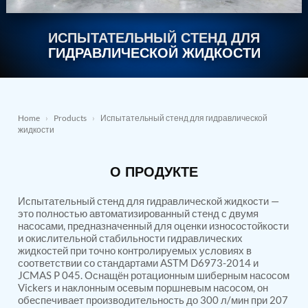
Nitrogen Generating Storage and Distribution
Contact Sales
GSE / GHE
System-UGSSN2
ИСПЫТАТЕЛЬНЫЙ СТЕНД ДЛЯ
Dynamic Snubber Shock Arrestor Test Facility
About
Rotor Dynamics Test Facility
ГИДРАВЛИЧЕСКОЙ ЖИДКОСТИ
Starter Generator Test Rig
Resources
Computerized Control Universal Brake Test Bench
70000 RPM Aerospace Bearing Test Rig
Hydrogen Gas Boosting Station
Aerospace Nozzle Flow Test Bench
Home
›
Products
›
Испытательный стенд для гидравлической
жидкости
Combined Control Unit Test Bench Manufacturer
Hydraulic Suspension Unit Test Bench
Manufacturer
О ПРОДУКТЕ
Aerospace Pressure and Leak Test Rig
Air Droppable Container
Испытательный стенд для гидравлической жидкости —
Computerized Microprocessor Controlled Dv Test
это полностью автоматизированный стенд с двумя
Bench
насосами, предназначенный для оценки износостойкости
Computerized Based Test Bench For Panel
и окислительной стабильности гидравлических
Mounted Brake System For Lhb Coaches
жидкостей при точно контролируемых условиях в
Pressure Cycle Test System
соответствии со стандартами ASTM D6973-2014 и
PSA Oxygen Generation Plant-500 LPM
JCMAS P 045. Оснащён ротационным шиберным насосом
PSA Oxygen Generation Plant-200 LPM
Vickers и наклонным осевым поршневым насосом, он
Fuel Injection Pump Test Bench
обеспечивает производительность до 300 л/мин при 207