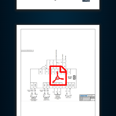
Test Rig For 130Lpm Pump Of Lca
Pcb Functional Test Bench
Neometrix Adsorption Medical Oxygen 80Lpm
Argon Heating And Cooling System
Hydraulic Hose Leak Test Rig
Pressure Loss And Leak Test Rig
PCB Thermal Test Bench
Fuel Pump Test Rig
Distributor Valve Test Rig
Digital Barometer
Gas Cabinets
Hypoxic Gas Generators
Hydraulic Power Pack 230 Lpm 210 Bar
Portable Oxygen Concentrator 10 Lpm
Hydraulic Direction Unit Test Bench
Nitrogen Purging System
Pressurepac
Mechanical and Hydraulic Snubber Test Facility
Hydraulic Hose Burst Testing Machine Upto-3000-
Bar
155 mm Artillery Ammunition hydraulic pressure
testing machine
Ammunition Bomb Shell Hydro Test Pressure Test