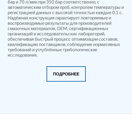
PSA Nitrogen Generation Plant
бар и 70 л/мин при 350 бар соответственно, с
автоматическим отбором проб, контролем температуры и
Dual Hydraulic Test System
регистрацией данных с высокой точностью каждые 0,1 с.
Hydraulic Damper Test Bench Manufacturer
Надёжная конструкция гарантирует повторяемые и
1000 Bar Hydraulic Proof Pressure Test Bench
воспроизводимые результаты для производителей
Drive And Control Automation System
смазочных материалов, OEM, сертификационных
Main Rotor Actuator Test Rig
организаций и исследовательских лабораторий,
BMP Pump Test Rig
обеспечивая быстрый процесс оптимизации составов,
Refrigeration System
квалификацию поставщиков, соблюдение нормативных
Heavy Duty Automatic Single Row Weapon
требований и углублённые трибологические
Disposal System
исследования.
Automatic Volumetric Expansion Test System
Modern Universal Automatic Test Equipment
Fuel Consumption Measurement System
ПОДРОБНЕЕ
Hydraulic Pressure Test Bench
High Pressure Air Test System
PC-Based Counter Timer Test Rig
Integrated Test Rig for Pumps and Fuel Coolers
ECS Test Bench
Testing and Charging Test Rig for Main and Nose
Landing Gears
Pneumatic Test Rig
Nitrogen Cart With Booster
CNG Vigilant