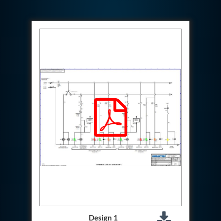
Special Gas Systems
Refrigerator Door Endurance Testing System
Instrumented Measuring Wheel System
Test Pac Digital
Hydraulic_Manifold
Advance Valve Pressurepac 900 Bar
Hydrostatic Test Bench
Test Pac
Servo Hydraulic Actuators
DAQ System For Filter
Hydraulic Snubber Test Bench
Dynamometer Engine Test Rig
Perfect Binding Machine
Universal Hydraulic Service Trolley
Through Hole Inspection
Oil Flooded Screw Compressor Test Rig
Neometrix Adsorption Medical Oxygen 130Lpm
Ground Power Unit
Capacitor Inspection System
Neometrix Adsorption Medical Oxygen 230Lpm
Mobile Test Facility For Aircraft
Lock Loading Test Rig
Design 1