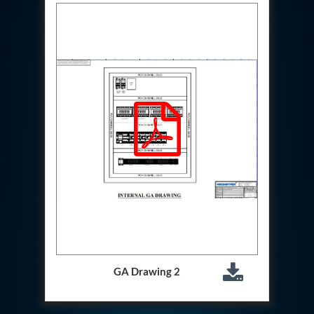
Hydraulic Cutter Machine
Hydraulic Service Trolley 200U
Hydraulic Service Trolley 120U
Inhibition Rig
Valve Test Rig
Pump Test Rig Dtsn 82
Acm Test Bench
Hydraulic Test Rig Hs 748
Starter Generator Test Bench Advanced Light
Helicopter
Optical Test Bench For Pcb And Optic Testing
CCTV Surveillance System Including Sensor For
Protection
SF6 Recovery Charging Trolley
High Pressure Test Rig
CM Transportation Modules
Universal Hydraulic Test Bench Aircrafts
Hydraulic Test Pac With Chart Recorder
Cold Air Unit Test Bench
GA Drawing 2
Oxygen Changeover Panel Psa To Manifold For
Gas Distribution
Greenfuel Cng Gas Flow Meter