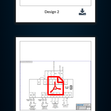
System
Dynamic Snubber Test Facility
Design 2
Dynamic Shock Arrestor Test Facility
Landing Gear Test Facility
Spray Dryer Nozzle Test Bench
Helium Boosting & Decanting With Hydro Test
Machine
Modified Test Rig for NSH-39M
In Situ Hydraulic Snubber Test Bench
Containerized hydraulic Snubber Test Bench
Rear Cover Hydraulic Test Rig (Electro-Hydraulic
Functional Test Bench)
10 kL Cryogenic Liquid Medical Oxygen Vertical
Storage Tank AIIMS Rishikesh Uttarakhand
10 kL Cryogenic Liquid Medical Oxygen Vertical
Storage Tank MMG Hospital Ghaziabad U.P.
10 kL Cryogenic Liquid Medical Oxygen Vertical
Storage Tank Combined District Hospital Mau U.P.
10 kL Cryogenic Liquid Medical Oxygen Vertical
Storage Tank District Combined Hospital Hathras
U.P.
10 kL Cryogenic Liquid Medical Oxygen Vertical