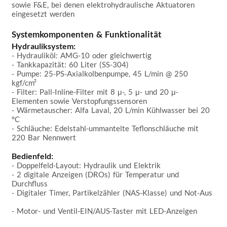
sowie F&E, bei denen elektrohydraulische Aktuatoren 
eingesetzt werden  

Systemkomponenten & Funktionalität
Hydrauliksystem:
- Hydrauliköl: AMG-10 oder gleichwertig  

- Tankkapazität: 60 Liter (SS-304)  

- Pumpe: 25-PS-Axialkolbenpumpe, 45 L/min @ 250 
kgf/cm²  

- Filter: Pall-Inline-Filter mit 8 μ-, 5 μ- und 20 μ-
Elementen sowie Verstopfungssensoren  

- Wärmetauscher: Alfa Laval, 20 L/min Kühlwasser bei 20 
°C  

- Schläuche: Edelstahl-ummantelte Teflonschläuche mit 
220 Bar Nennwert  

Bedienfeld:
- Doppelfeld-Layout: Hydraulik und Elektrik  

- 2 digitale Anzeigen (DROs) für Temperatur und 
Durchfluss  

- Digitaler Timer, Partikelzähler (NAS-Klasse) und Not-Aus 
- Motor- und Ventil-EIN/AUS-Taster mit LED-Anzeigen  
