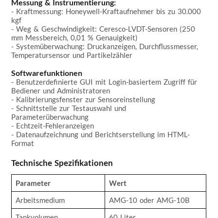
Messung & Instrumentierung:
- Kraftmessung: Honeywell-Kraftaufnehmer bis zu 30.000 
kgf  

- Weg & Geschwindigkeit: Ceresco-LVDT-Sensoren (250 
mm Messbereich, 0,01 % Genauigkeit)  

- Systemüberwachung: Druckanzeigen, Durchflussmesser, 
Temperatursensor und Partikelzähler  

Softwarefunktionen
- Benutzerdefinierte GUI mit Login-basiertem Zugriff für 
Bediener und Administratoren  

- Kalibrierungsfenster zur Sensoreinstellung  

- Schnittstelle zur Testauswahl und 
Parameterüberwachung  

- Echtzeit-Fehleranzeigen  

- Datenaufzeichnung und Berichtserstellung im HTML-
Format  

Technische Spezifikationen
Parameter
Wert
Arbeitsmedium
AMG-10 oder AMG-10B
Tankvolumen
60 Liter