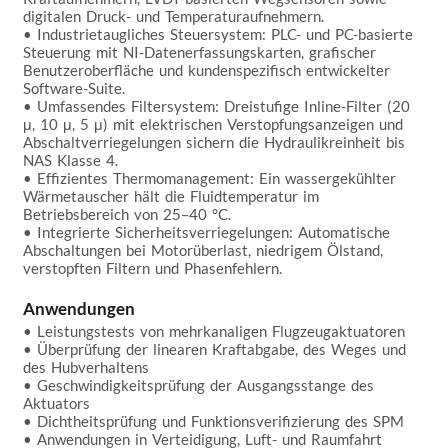
digitalen Druck- und Temperaturaufnehmern.  

• Industrietaugliches Steuersystem: PLC- und PC-basierte 
Steuerung mit NI-Datenerfassungskarten, grafischer 
Benutzeroberfläche und kundenspezifisch entwickelter 
Software-Suite.  

• Umfassendes Filtersystem: Dreistufige Inline-Filter (20 
μ, 10 μ, 5 μ) mit elektrischen Verstopfungsanzeigen und 
Abschaltverriegelungen sichern die Hydraulikreinheit bis 
NAS Klasse 4.  

• Effizientes Thermomanagement: Ein wassergekühlter 
Wärmetauscher hält die Fluidtemperatur im 
Betriebsbereich von 25–40 °C.  

• Integrierte Sicherheitsverriegelungen: Automatische 
Abschaltungen bei Motorüberlast, niedrigem Ölstand, 
verstopften Filtern und Phasenfehlern.  

Anwendungen
• Leistungstests von mehrkanaligen Flugzeugaktuatoren  

• Überprüfung der linearen Kraftabgabe, des Weges und 
des Hubverhaltens  

• Geschwindigkeitsprüfung der Ausgangsstange des 
Aktuators  

• Dichtheitsprüfung und Funktionsverifizierung des SPM  

• Anwendungen in Verteidigung, Luft- und Raumfahrt 