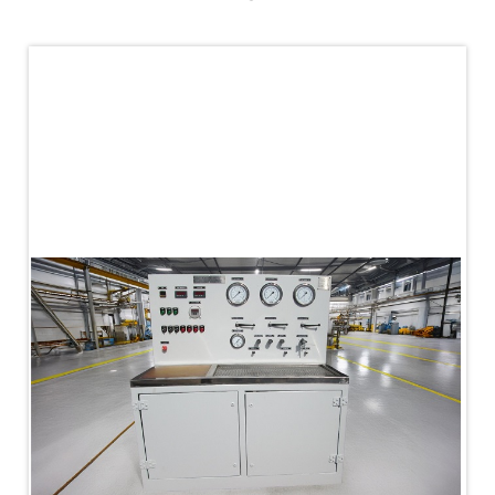
PLC Controlled Autoclave Pressure Tester
Copper Band Press for Ammunition Shell
Cv And Control Valve Test Rig
Dual Power Hydraulic Test Rig
Aero Engine Preservation Manufacturer
Compressor Test Rig
Manual Nitrogen Generation Plant with Integrated
Air Compressor
Supply Of Suction Lubrication System For 1000Hp
Cyclic Spin Test Facility
Mobile Hydraulic Flushing Rig
Hydraulic Powerpack And Actuator System
Manufacturer
Mobile Test Facility For Aircraft Engines
Test Rig For OBIGGS
Oxygen Enrichment Facility
Stun Shell Composition Filling & Assembling
Machine
Tube Pressurization Test Setup
Hydraulic Hose/Tube Proof Test Stand
E-70 Brake Equipment Test Rig
Gear Box Test Bench