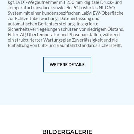
PSA Nitrogen Generation Plant
kgf, LVDT-Wegaufnehmer mit 250 mm, digitale Druck- und
Dual Hydraulic Test System
Temperaturtransducer sowie ein PC-basiertes NI-DAQ-
System mit einer kundenspezifischen LabVIEW-Oberfläche
Hydraulic Damper Test Bench Manufacturer
zur Echtzeitüberwachung, Datenerfassung und
1000 Bar Hydraulic Proof Pressure Test Bench
automatischen Berichtserstellung. Integrierte
Drive And Control Automation System
Sicherheitsverriegelungen schützen vor niedrigem Ölstand,
Main Rotor Actuator Test Rig
Filter-ΔP, Übertemperatur und Phasenausfällen, während
BMP Pump Test Rig
ein strukturierter Wartungsplan Zuverlässigkeit und die
Refrigeration System
Einhaltung von Luft- und Raumfahrtstandards sicherstellt.
Heavy Duty Automatic Single Row Weapon
Disposal System
Automatic Volumetric Expansion Test System
WEITERE DETAILS
Modern Universal Automatic Test Equipment
Fuel Consumption Measurement System
Hydraulic Pressure Test Bench
High Pressure Air Test System
PC-Based Counter Timer Test Rig
Integrated Test Rig for Pumps and Fuel Coolers
ECS Test Bench
Testing and Charging Test Rig for Main and Nose
Landing Gears
Pneumatic Test Rig
Nitrogen Cart With Booster
BILDERGALERIE
CNG Vigilant