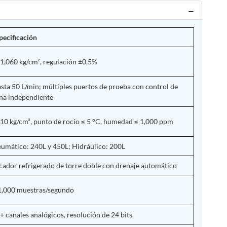
pecificación
1,060 kg/cm², regulación ±0,5%
sta 50 L/min; múltiples puertos de prueba con control de
na independiente
10 kg/cm², punto de rocío ≤ 5 °C, humedad ≤ 1,000 ppm
umático: 240L y 450L; Hidráulico: 200L
cador refrigerado de torre doble con drenaje automático
1,000 muestras/segundo
+ canales analógicos, resolución de 24 bits