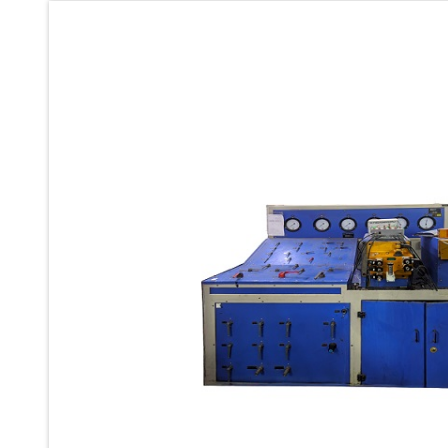
Ku 7 Leak Tester
Gas Purging System
Liquid Oxygen Dispenser 800 Ltr Along With Towable Trolley
45 Degree Left And Right Moment Durability Test Rig
Neometrix Optical Balloon Theodolite
Universal Hydraulic Charging Rig IAF Nasik
Cng Circuit Leak Testing Machine For Volvo Buses
Hydraulic Spreader Machine
Cryogenic Liquid Medical Mxygen Vertical Storage Tank
Weapon Loading Trolley
Hydrualic Drive Of Osa
Test Equipment For Pump And Centrifugal Breather
Hydraulic Loading System
Aircraft Arrester Barrier System
Power Shuttle Transmission Test Rig
Tacan Test Bench
Automated Inverter Test Rig On Lab View Environment
Doppler Vor Test Rack
Test Rig For Irab Brake System
Oxygen Gas Boosting Station
Chemical Cleaning Bay
Oxygen Boosting System For Oxygen Generation Plant Psa