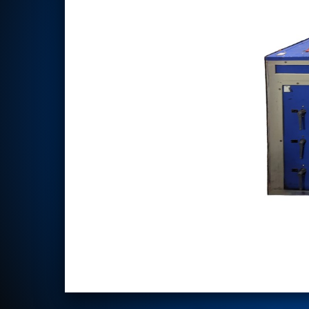
Rotor Dynamics Test Facility
Starter Generator Test Rig
Computerized Control Universal Brake Test Bench
70000 RPM Aerospace Bearing Test Rig
Hydrogen Gas Boosting Station
Aerospace Nozzle Flow Test Bench
Combined Control Unit Test Bench Manufacturer
Hydraulic Suspension Unit Test Bench Manufacturer
Aerospace Pressure and Leak Test Rig
Air Droppable Container
Computerized Microprocessor Controlled Dv Test Bench
Computerized Based Test Bench For Panel Mounted Brake Sy
Pressure Cycle Test System
PSA Oxygen Generation Plant-500 LPM
PSA Oxygen Generation Plant-200 LPM
Fuel Injection Pump Test Bench
PSA Nitrogen Generation Plant
Dual Hydraulic Test System
Hydraulic Damper Test Bench Manufacturer
1000 Bar Hydraulic Proof Pressure Test Bench
Drive And Control Automation System
Main Rotor Actuator Test Rig