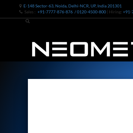
E-148 Sector-63, Noida, Delhi-NCR, UP, India 201301
Sales :
+91-7777-876-876
/ 0120-4500-800
| Hiring:
+91-
Bomb Shell Hydraulic Pressure Testing Machine Upto 1800 B
Bomb Shell Hydraulic Pressure Testing Machine Upto 180
Bomb Shell Hydraulic Pressure Testing Machine Upto 1800
Universal Hydraulic Test Rig
Hydraulic Control Valve Test Bench
Oxygen Charging And Distribution Vehicle IAF-UGSSO2
Nitrogen Generating Storage and Distribution System-UGSS
Dynamic Snubber Shock Arrestor Test Facility