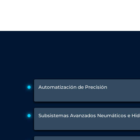
Engine Test Cell Data Acquisition System
High Pressure Air Compressor Test Stand
Electrical & Hydraulic System for the Side Gear Box (LH & RH)
Aircraft Servo Valve Hydraulic Test Equipment
Hydro-Gas Suspension (HSU) Validation System
Aircraft Aggregate Flushing Rig
LP Shaft Torsion Fatigue Testing Machine
Integrated Aircraft Hydraulic Reservoir, Intensifier & Contro
Water Leak Testing System for Standard and Broad-Gauge Roll
Aircraft Electro-Hydraulic Multi-Channel Power Drive Loadi
Aircraft Arresting Gear (AAG) system
Missile Canister Transportation Module
Multi-Port Flow Divider Test Bench
Hydrogen Power-to-Power (P2P) System
Automatización de Precisión
Hose Test Bench
Hydraulic Flushing Rig
Co2 N2 Filling System
Head Impact Test Rig
Subsistemas Avanzados Neumáticos e Hid
Impulse And Load Test Rig
Control Valve Test Rig (Automobile)
High Pressure Leak Testing Machine
Stun Composition & Dye Marker Filling & Assembling Machi