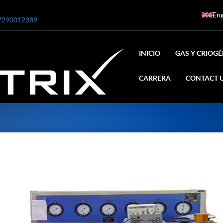
Eng
7290012389
INICIO
GAS Y CRIOG
CARRERA
CONTACT 
ar
0 Bar STE ENGINEERING SINGAPORE
 Bar ADANI DEFENCE
N2