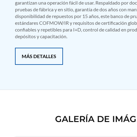
garantizan una operación fácil de usar. Respaldado por d
Mobile Hydraulic Flushing Rig
pruebas de fábrica y en sitio, garantía de dos años con ma
Hydraulic Powerpack And Actuator System Manufacturer
disponibilidad de repuestos por 15 años, este banco de pr
Mobile Test Facility For Aircraft Engines
estándares COFMOW/IR y requisitos de certificación globa
Test Rig For OBIGGS
confiables y repetibles para I+D, control de calidad en pr
Oxygen Enrichment Facility
depósitos y capacitación.
Stun Shell Composition Filling & Assembling Machine
Tube Pressurization Test Setup
Hydraulic Hose/Tube Proof Test Stand
E-70 Brake Equipment Test Rig
MÁS DETALLES
Gear Box Test Bench
MK-84 2000 lb Bomb Casing
CCB Burn Test Rig
Rain Water Test Rig
Gas Distribution System
Halon Reclaimation And Refiling Facility
Hydraulic Refilling Trolley
Manual Loading Rig
Helium Charging Station
Test Rig For Hydraulic Fluid
GALERÍA DE IMÁ
Practice Head Torpedo
Cng Regulator Test Bench
Nitrogen Gas Boosting Station