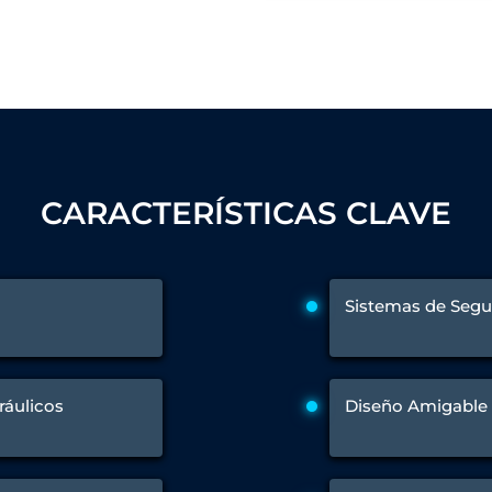
 Test Rig
l Module
ing Stock
CARACTERÍSTICAS CLAVE
ng Rig
Sistemas de Segu
ráulicos
Diseño Amigable 
ne