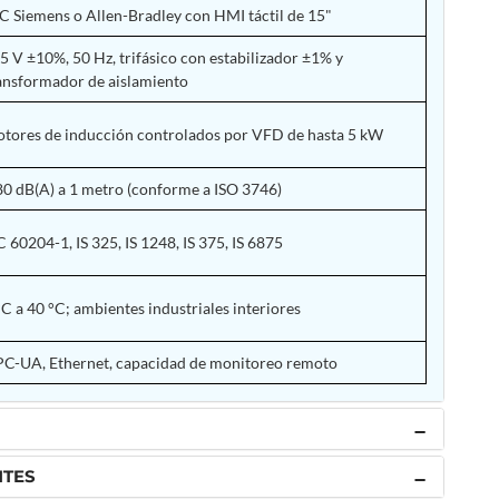
C Siemens o Allen-Bradley con HMI táctil de 15"
5 V ±10%, 50 Hz, trifásico con estabilizador ±1% y
ansformador de aislamiento
tores de inducción controlados por VFD de hasta 5 kW
80 dB(A) a 1 metro (conforme a ISO 3746)
C 60204-1, IS 325, IS 1248, IS 375, IS 6875
°C a 40 °C; ambientes industriales interiores
C-UA, Ethernet, capacidad de monitoreo remoto
NTES