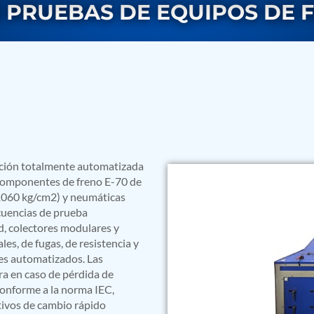
 PRUEBAS DE EQUIPOS DE F
rs
ución totalmente automatizada
 componentes de freno E-70 de
 1060 kg/cm2) y neumáticas
ecuencias de prueba
d, colectores modulares y
es, de fugas, de resistencia y
mes automatizados. Las
ra en caso de pérdida de
conforme a la norma IEC,
ressor
tivos de cambio rápido
Test Facility