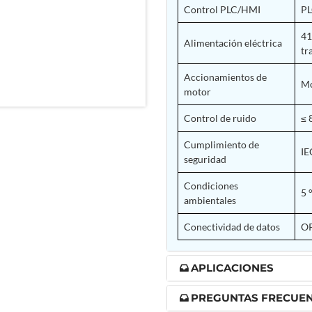
Control PLC/HMI
PL
nd Controller in Aircraft Engines
41
Alimentación eléctrica
tr
Accionamientos de
Mo
d Versions)
motor
 (CCC-MT)
Control de ruido
≤ 
Cumplimiento de
IE
seguridad
Condiciones
5 
ter
ambientales
Conectividad de datos
OP
APLICACIONES
stems
PREGUNTAS FRECUE