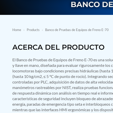
BMP Pump Test Rig
BANCO DE
Refrigeration System
Heavy Duty Automatic Single Row Weapon Disposal System
Automatic Volumetric Expansion Test System
Modern Universal Automatic Test Equipment
Fuel Consumption Measurement System
Home
›
Products
›
Banco de Pruebas de Equipos de Freno E-70
Hydraulic Pressure Test Bench
High Pressure Air Test System
PC-Based Counter Timer Test Rig
ACERCA DEL PRODUCTO
Integrated Test Rig for Pumps and Fuel Coolers
ECS Test Bench
Testing and Charging Test Rig for Main and Nose Landing Gea
El Banco de Pruebas de Equipos de Freno E-70 es una sol
Pneumatic Test Rig
y llave en mano, diseñada para evaluar rigurosamente los
Nitrogen Cart With Booster
locomotoras bajo condiciones precisas hidráulicas (hasta
CNG Vigilant
(hasta 10 kg/cm2, ≤ 5 °C de punto de rocío). Integrando s
PLC Controlled Autoclave Pressure Tester
controladas por PLC, adquisición de datos de alta velocida
Copper Band Press for Ammunition Shell
manómetros rastreables por NIST, realiza pruebas funcional
Cv And Control Valve Test Rig
Dual Power Hydraulic Test Rig
de respuesta dinámica con análisis en tiempo real e infor
Aero Engine Preservation Manufacturer
características de seguridad incluyen bloqueo de abrazade
Compressor Test Rig
energía, paradas de emergencia tipo seta e interbloqueos 
Manual Nitrogen Generation Plant with Integrated Air Comp
mientras que las interfaces HMI ergonómicas y los disposi
Supply Of Suction Lubrication System For 1000Hp Cyclic Spin 