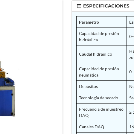
ESPECIFICACIONES
Parámetro
Es
Capacidad de presión
0–
hidráulica
Ha
Caudal hidráulico
zo
Capacidad de presión
0–
neumática
Depósitos
Ne
Tecnología de secado
Se
Frecuencia de muestreo
≥ 
DAQ
Canales DAQ
16