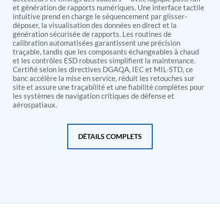
PSA Nitrogen Generation Plant
et génération de rapports numériques. Une interface tactile
Dual Hydraulic Test System
intuitive prend en charge le séquencement par glisser-
Hydraulic Damper Test Bench Manufacturer
déposer, la visualisation des données en direct et la
1000 Bar Hydraulic Proof Pressure Test Bench
génération sécurisée de rapports. Les routines de
Drive And Control Automation System
calibration automatisées garantissent une précision
Main Rotor Actuator Test Rig
traçable, tandis que les composants échangeables à chaud
et les contrôles ESD robustes simplifient la maintenance.
BMP Pump Test Rig
Certifié selon les directives DGAQA, IEC et MIL-STD, ce
Refrigeration System
banc accélère la mise en service, réduit les retouches sur
Heavy Duty Automatic Single Row Weapon
site et assure une traçabilité et une fiabilité complètes pour
Disposal System
les systèmes de navigation critiques de défense et
Automatic Volumetric Expansion Test System
aérospatiaux.
Modern Universal Automatic Test Equipment
Fuel Consumption Measurement System
Hydraulic Pressure Test Bench
DÉTAILS COMPLETS
High Pressure Air Test System
PC-Based Counter Timer Test Rig
Integrated Test Rig for Pumps and Fuel Coolers
ECS Test Bench
Testing and Charging Test Rig for Main and Nose
Landing Gears
Pneumatic Test Rig
Nitrogen Cart With Booster
CNG Vigilant