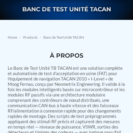
Nitrogen Generating Storage and Distribution
Contact Sales
GSE / GHE
BANC DE TEST UNITÉ TACAN
System-UGSSN2
Dynamic Snubber Shock Arrestor Test Facility
About
Rotor Dynamics Test Facility
Starter Generator Test Rig
Resources
Computerized Control Universal Brake Test Bench
Home
›
Products
›
Banc de Test Unité TACAN
70000 RPM Aerospace Bearing Test Rig
Hydrogen Gas Boosting Station
Aerospace Nozzle Flow Test Bench
À PROPOS
Combined Control Unit Test Bench Manufacturer
Hydraulic Suspension Unit Test Bench
Le Banc de Test Unité TB TACAN est une solution complète
Manufacturer
et automatisée de test d'acceptation en usine (FAT) pour
Aerospace Pressure and Leak Test Rig
l'équipement de navigation TACAN 2010 « I-Level » de
Air Droppable Container
Moog Fernau, conçu par Neometrix Engineering. Il valide à la
Computerized Microprocessor Controlled Dv Test
fois les modules intelligents basés sur microcontrôleur et les
Bench
modules RF passifs via une architecture modulaire
Computerized Based Test Bench For Panel
comprenant des contrôleurs de nœud distribués, une
Mounted Brake System For Lhb Coaches
communication CAN-bus à haute vitesse et des faisceaux
Pressure Cycle Test System
RF/alimentation à connexion rapide pour des changements
rapides de montage. Des scripts de test préprogrammés
PSA Oxygen Generation Plant-500 LPM
appliquent des stimuli RF précis et capturent des mesures
PSA Oxygen Generation Plant-200 LPM
en temps réel — niveaux de puissance, VSWR, sorties des
Fuel Injection Pump Test Bench
détecteurs et timings des codeurs — avec logique pass/fail