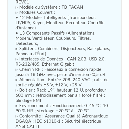
REV01

Tank
▹ Modèle du Système : TB_TACAN

Weapon Loading Trolley
▹ Modules Couvert :

• 12 Modules Intelligents (Transpondeur, 
Hydrualic Drive Of Osa
LP/HPA, Keyer, Moniteur, Récepteur, Contrôle 
Test Equipment For Pump And Centrifugal
d’Antenne)

Breather
• 13 Composants Passifs (Alimentations, 
Hydraulic Loading System
Modem, Ventilateur, Coupleurs, Filtres, 
Aircraft Arrester Barrier System
Détecteurs,

Power Shuttle Transmission Test Rig
▹ Splitters, Combiners, Disjoncteurs, Backplanes, 
Tacan Test Bench
Panneau d’État)

Automated Inverter Test Rig On Lab View
▹ Interfaces de Données : CAN 2.0B, USB 2.0, 
Environment
RS-232/485, Ethernet Gigabit

▹ Chemin RF : Faisceaux à connexion rapide 
Doppler Vor Test Rack
jusqu’à 18 GHz avec perte d’insertion ≤0,5 dB

Test Rig For Irab Brake System
▹ Alimentation : Entrée 208–240 VAC ; rails de 
Oxygen Gas Boosting Station
sortie régulés ±5 V, ±12 V, +28 V

Chemical Cleaning Bay
▹ Boîtier : Rack 19′′, hauteur 12 U, profondeur 
Oxygen Boosting System For Oxygen Generation
600 mm ; refroidissement par air forcé filtré ; 
Plant Psa
blindage EMI

Inertia Test Facility
▹ Environnement : Fonctionnement 0–45 °C, 10–
Advanced Test & Calibration Bench for Integrated
90 % HR ; stockage −20 °C à +70 °C

Fuel Pump and Controller in Aircraft Engines
▹ Conformité : Assurance Qualité Aéronautique 
DGAQA ; IEC 61010-1 ; Sécurité électrique 
Integration Simulator
ANSI CAT II

Vehicle-Mounted Expandable Battery Command