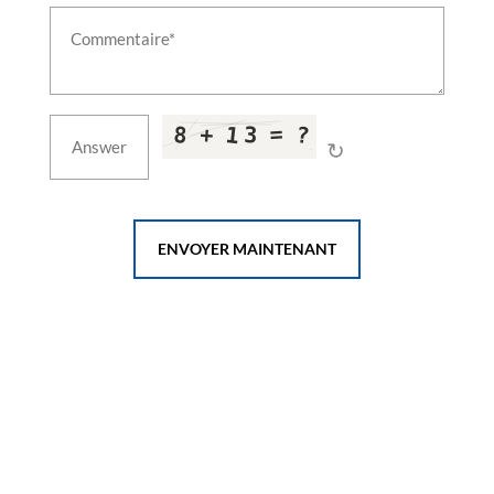
Leh Ladakh
Test Rig For 24 A Double Check Valves
Test Rig For A9 Automatic Brake Valves
Test Rig For Air Flow Measuring Valves
Test Rig For C2w Distributor Brake Valves
Test Rig For C2w Relay Valve 6mm Chock Valves
↻
Test Rig For C2w Relay Valves
Test Rig For F1 Selector Valves
Test Rig For Feed Valve C2n Ft1 Combined Feed
Valves
Test Rig For Gm Type Drain Valves
ENVOYER MAINTENANT
Test Rig For J 1 Safety Valve
Test Rig For Mu 2b Valves
Test Rig For N1 Reducing Valves
Test Rig For R 6 Relay Valves
Test Rig For Sa9 Automatic Brake Valves
Test Rig For Duplex Check Brake Valves
Test Rig For Emergency Brake Application Valve
Test Rig For Magnet Valves
Test Rig For Pressure Switch Valves
Liquid Oxygen Tanker Vehicle
T-72 Actuating Cylinder Indigenisation