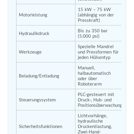
Post (BCP)
15 kW – 75 kW 
Universal Self-Generating Nitrogen Service Cart
Motorleistung
(abhängig von der 
(U-SGNSC)
Presskraft)
General Purpose Pneumatic Test Rig
Mobile Aviation 400Hz Load Bank (Air-Cooled &
Bis zu 350 bar 
Hydraulikdruck
Water-Cooled Versions)
(5.000 psi)
Aerospace Hydraulic Pump / Motor Test Bench
Modification of Command-and-Control Carrier
Spezielle Mandrel 
Motor Track (CCC-MT)
Werkzeuge
und Pressformen für 
jeden Hülsentyp
Fuel (ATF) Pump and Nozzle Pressure Ratio Test
Stand
Manuell, 
Oxygen Component Test Benches
halbautomatisch 
Hydraulic Filter Test Bench
Beladung/Entladung
oder über 
Chemical Weapon Destruction Facility
Roboterarm
Burst Chamber for Hydrogen Cylinder Testing
Fuel Contents Gauging Probe Test Rig – Light
PLC-gesteuert mit 
Combat Helicopter
Steuerungssystem
Druck-, Hub- und 
Positionsüberwachung
Portable Pneumatic Test Rig for Rudder Actuator
Rudder & Tailplane Test Equipment
Lichtvorhänge, 
Gauge Pressure Switch Test Rig
hydraulische 
Hydraulic Proof Pressure Test Rig
Sicherheitsfunktionen
Druckentlastung, 
Light Strike Vehicle Modification and Upgrade
Zwei-Hand-