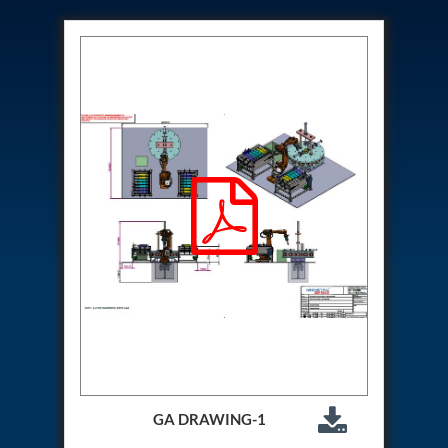
Hydrogen Power-to-Power (P2P) System
Hose Test Bench
Hydraulic Flushing Rig
Co2 N2 Filling System
Head Impact Test Rig
Impulse And Load Test Rig
Control Valve Test Rig (Automobile)
High Pressure Leak Testing Machine
Stun Composition & Dye Marker Filling &
Assembling Machine
Test Rig for Running-In and Calibration of Reheat
and Nozzle Control Units
Hydraulic Package
Boot Strap Reservoir
Visual Search Kit
Torque Wrench Calibrator
Dynamic high‑pressure hydrogen leak test rig
Small-Arms Ammunition Components
7.62mm M13 Disintegrating Belt Link
9mm Cartridge Case Manufacturing Line
Helicopter Washing Rig
GA DRAWING-1
Aircraft Tyre Nitrogen Charging Rig