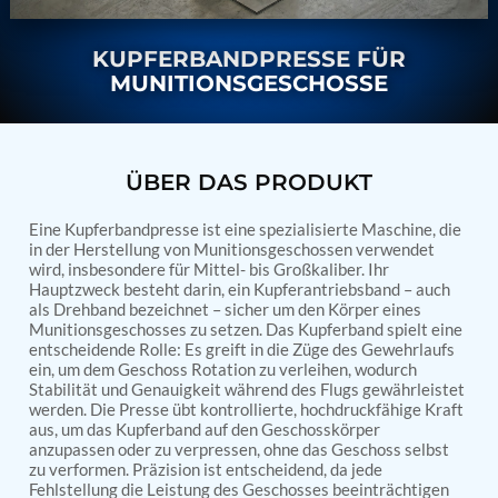
Nitrogen Generating Storage and Distribution
Contact Sales
GSE / GHE
System-UGSSN2
KUPFERBANDPRESSE FÜR
Dynamic Snubber Shock Arrestor Test Facility
About
Rotor Dynamics Test Facility
MUNITIONSGESCHOSSE
Starter Generator Test Rig
Resources
Computerized Control Universal Brake Test Bench
70000 RPM Aerospace Bearing Test Rig
Hydrogen Gas Boosting Station
ÜBER DAS PRODUKT
Aerospace Nozzle Flow Test Bench
Combined Control Unit Test Bench Manufacturer
Eine Kupferbandpresse ist eine spezialisierte Maschine, die
Hydraulic Suspension Unit Test Bench
in der Herstellung von Munitionsgeschossen verwendet
Manufacturer
wird, insbesondere für Mittel- bis Großkaliber. Ihr
Aerospace Pressure and Leak Test Rig
Hauptzweck besteht darin, ein Kupferantriebsband – auch
Air Droppable Container
als Drehband bezeichnet – sicher um den Körper eines
Computerized Microprocessor Controlled Dv Test
Munitionsgeschosses zu setzen. Das Kupferband spielt eine
Bench
entscheidende Rolle: Es greift in die Züge des Gewehrlaufs
Computerized Based Test Bench For Panel
ein, um dem Geschoss Rotation zu verleihen, wodurch
Stabilität und Genauigkeit während des Flugs gewährleistet
Mounted Brake System For Lhb Coaches
werden. Die Presse übt kontrollierte, hochdruckfähige Kraft
Pressure Cycle Test System
aus, um das Kupferband auf den Geschosskörper
PSA Oxygen Generation Plant-500 LPM
anzupassen oder zu verpressen, ohne das Geschoss selbst
PSA Oxygen Generation Plant-200 LPM
zu verformen. Präzision ist entscheidend, da jede
Fuel Injection Pump Test Bench
Fehlstellung die Leistung des Geschosses beeinträchtigen