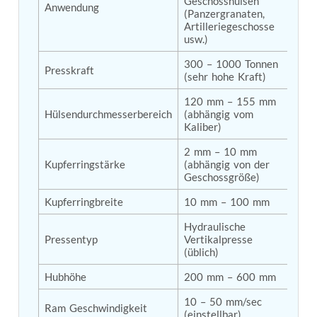
Geschosshülsen 
Anwendung
(Panzergranaten, 
Tank
Artilleriegeschosse 
Weapon Loading Trolley
usw.)
Hydrualic Drive Of Osa
Test Equipment For Pump And Centrifugal
300 – 1000 Tonnen 
Presskraft
Breather
(sehr hohe Kraft)
Hydraulic Loading System
Aircraft Arrester Barrier System
120 mm – 155 mm 
Power Shuttle Transmission Test Rig
Hülsendurchmesserbereich
(abhängig vom 
Kaliber)
Tacan Test Bench
Automated Inverter Test Rig On Lab View
2 mm – 10 mm 
Environment
Kupferringstärke
(abhängig von der 
Doppler Vor Test Rack
Geschossgröße)
Test Rig For Irab Brake System
Oxygen Gas Boosting Station
Kupferringbreite
10 mm – 100 mm
Chemical Cleaning Bay
Oxygen Boosting System For Oxygen Generation
Hydraulische 
Pressentyp
Vertikalpresse 
Plant Psa
(üblich)
Inertia Test Facility
Advanced Test & Calibration Bench for Integrated
Hubhöhe
200 mm – 600 mm
Fuel Pump and Controller in Aircraft Engines
Integration Simulator
10 – 50 mm/sec 
Ram Geschwindigkeit
Vehicle-Mounted Expandable Battery Command
(einstellbar)