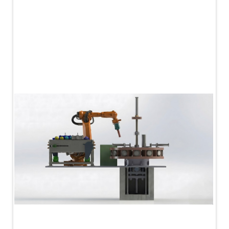
PLC Controlled Autoclave Pressure Tester
Copper Band Press for Ammunition Shell
Cv And Control Valve Test Rig
Dual Power Hydraulic Test Rig
Aero Engine Preservation Manufacturer
Compressor Test Rig
Manual Nitrogen Generation Plant with Integrated
Air Compressor
Supply Of Suction Lubrication System For 1000Hp
Cyclic Spin Test Facility
Mobile Hydraulic Flushing Rig
Hydraulic Powerpack And Actuator System
Manufacturer
Mobile Test Facility For Aircraft Engines
Test Rig For OBIGGS
Oxygen Enrichment Facility
Stun Shell Composition Filling & Assembling
Machine
Tube Pressurization Test Setup
Hydraulic Hose/Tube Proof Test Stand
E-70 Brake Equipment Test Rig
Gear Box Test Bench