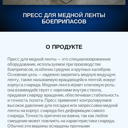
Nitrogen Generating Storage and Distribution
Contact Sales
GSE / GHE
System-UGSSN2
ПРЕСС ДЛЯ МЕДНОЙ ЛЕНТЫ
Dynamic Snubber Shock Arrestor Test Facility
About
Rotor Dynamics Test Facility
БОЕПРИПАСОВ
Starter Generator Test Rig
Resources
Computerized Control Universal Brake Test Bench
70000 RPM Aerospace Bearing Test Rig
Hydrogen Gas Boosting Station
О ПРОДУКТЕ
Aerospace Nozzle Flow Test Bench
Combined Control Unit Test Bench Manufacturer
Пресс для медной ленты — это специализированное
Hydraulic Suspension Unit Test Bench
оборудование, используемое при производстве
Manufacturer
боеприпасов, особенно средних и крупных калибров.
Aerospace Pressure and Leak Test Rig
Основная цель — надежно закрепить медную ведущую
Air Droppable Container
ленту, также называемую вращающейся лентой, вокруг
Computerized Microprocessor Controlled Dv Test
корпуса снаряда. Медная лента играет ключевую роль:
Bench
она взаимодействует с нарезами внутри ствола,
Computerized Based Test Bench For Panel
придавая снаряду вращение, обеспечивая стабильность
и точность полета. Пресс применяет контролируемое
Mounted Brake System For Lhb Coaches
высокое давление для посадки или запрессовки медной
Pressure Cycle Test System
ленты на корпус снаряда без деформации самого
PSA Oxygen Generation Plant-500 LPM
снаряда. Точность критически важна, так как любое
PSA Oxygen Generation Plant-200 LPM
смещение может повлиять на характеристики снаряда.
Fuel Injection Pump Test Bench
Обычно эти машины оснащены прочными