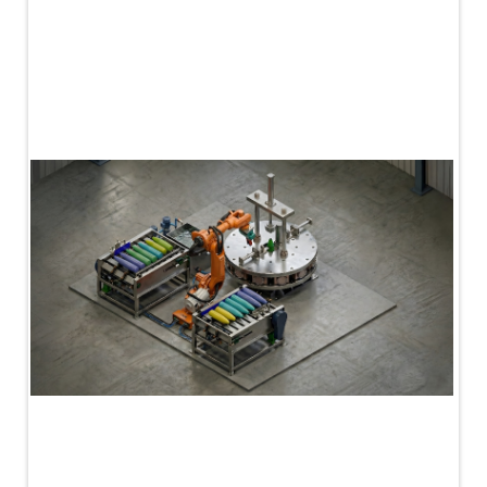
PLC Controlled Autoclave Pressure Tester
Copper Band Press for Ammunition Shell
Cv And Control Valve Test Rig
Dual Power Hydraulic Test Rig
Aero Engine Preservation Manufacturer
Compressor Test Rig
Manual Nitrogen Generation Plant with Integrated
Air Compressor
Supply Of Suction Lubrication System For 1000Hp
Cyclic Spin Test Facility
Mobile Hydraulic Flushing Rig
Hydraulic Powerpack And Actuator System
Manufacturer
Mobile Test Facility For Aircraft Engines
Test Rig For OBIGGS
Oxygen Enrichment Facility
Stun Shell Composition Filling & Assembling
Machine
Tube Pressurization Test Setup
Hydraulic Hose/Tube Proof Test Stand
E-70 Brake Equipment Test Rig
Gear Box Test Bench