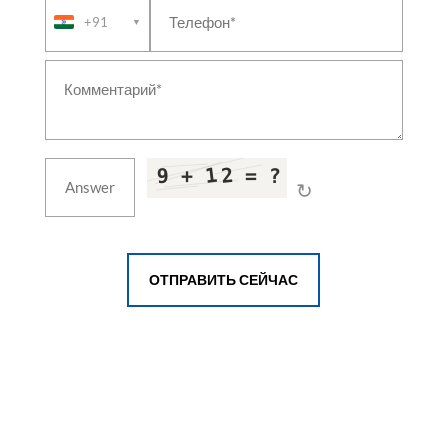
(NDT)
+91
▼
Circuit-Breaker & Relay Test Bench
Telescopic & Hoistable Mast
Aircraft Oxygen System
Armoured Recovery Vehicle Equipment
CBRN Decontamination & Collective Protection
System
Fuel-Cell Hybrid Power System
Thermal-Hydraulics Test Facility
↻
Living Accommodation Shelter
Naval Steering Gear & Rudder System
UAS Propulsion & Flight-Readiness Test Bench
Liquid Cooling System & Coolant Distribution Unit
Aircraft Refueller & Fuel Bowser
ОТПРАВИТЬ СЕЙЧАС
Marine Propulsion Shafting & Stern Gear
Rail Bogie Test Rig & Turntable
Shipboard Helicopter Traversing & Handling
System
Damage-Control & Fire-Fighting Training Facility
Boat Davit & Launch-and-Recovery System
Marine & Industrial Incinerator
Replenishment-at-Sea & Fuelling-at-Sea System