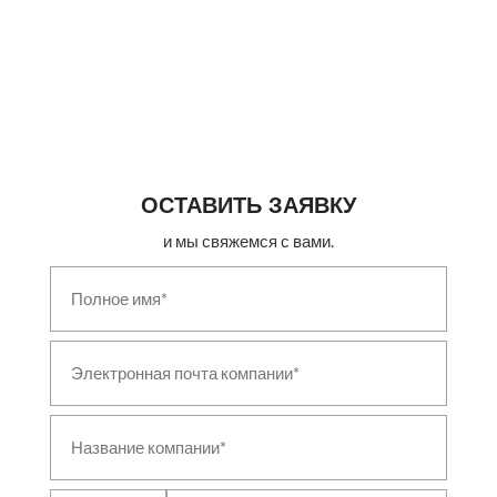
Ballistic Evaluation Testing Laboratory
Dynamic Turret Test Rig
Hyperbaric & Saturation Diving Systems
Medical & Industrial Gas Pipeline Systems
Vertical Nosing Press with Induction Heater
Fired Billet Reheating & Heat Treatment Furnace
Marine & Naval Hydraulic Deck Equipment
Aerospace & Industrial Autoclave
Green Hydrogen Generation Plant
ОСТАВИТЬ ЗАЯВКУ
Electrolyser Test Station
Thermal Vacuum Chamber
и мы свяжемся с вами.
High-Voltage Test Bench
Vibration & Shock Test System
Ejection Seat & Aircrew Escape Test Facility
Servo-Hydraulic Fatigue & Structural Test System
Helium Leak Detection System
Modular Ballistic Protection System
Vehicle Driving Simulator
Field Technical Shelter
Counter-Drone (C-UAS) System
Shot Blasting & Peening System
Disabled Aircraft Recovery Kit (DARK)
Non-Destructive Testing & Inspection System