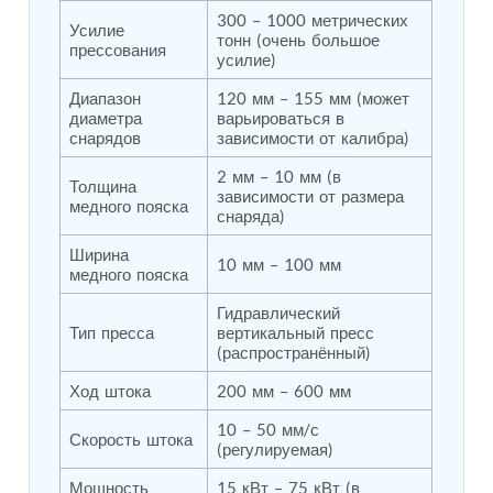
300 – 1000 метрических 
Tank
Усилие 
тонн (очень большое 
Weapon Loading Trolley
прессования
усилие)
Hydrualic Drive Of Osa
Test Equipment For Pump And Centrifugal
Диапазон 
120 мм – 155 мм (может 
Breather
диаметра 
варьироваться в 
Hydraulic Loading System
снарядов
зависимости от калибра)
Aircraft Arrester Barrier System
Power Shuttle Transmission Test Rig
2 мм – 10 мм (в 
Толщина 
зависимости от размера 
Tacan Test Bench
медного пояска
снаряда)
Automated Inverter Test Rig On Lab View
Environment
Ширина 
Doppler Vor Test Rack
10 мм – 100 мм
медного пояска
Test Rig For Irab Brake System
Oxygen Gas Boosting Station
Гидравлический 
Chemical Cleaning Bay
Тип пресса
вертикальный пресс 
Oxygen Boosting System For Oxygen Generation
(распространённый)
Plant Psa
Ход штока
200 мм – 600 мм
Inertia Test Facility
Advanced Test & Calibration Bench for Integrated
10 – 50 мм/с 
Скорость штока
Fuel Pump and Controller in Aircraft Engines
(регулируемая)
Integration Simulator
Vehicle-Mounted Expandable Battery Command
Мощность 
15 кВт – 75 кВт (в 