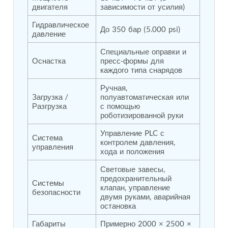
Post (BCP)
двигателя
зависимости от усилия)
Universal Self-Generating Nitrogen Service Cart
Гидравлическое 
(U-SGNSC)
До 350 бар (5.000 psi)
давление
General Purpose Pneumatic Test Rig
Mobile Aviation 400Hz Load Bank (Air-Cooled &
Специальные оправки и 
Water-Cooled Versions)
Оснастка
пресс-формы для 
Aerospace Hydraulic Pump / Motor Test Bench
каждого типа снарядов
Modification of Command-and-Control Carrier
Motor Track (CCC-MT)
Ручная, 
Загрузка / 
полуавтоматическая или 
Fuel (ATF) Pump and Nozzle Pressure Ratio Test
Разгрузка
с помощью 
Stand
роботизированной руки
Oxygen Component Test Benches
Hydraulic Filter Test Bench
Управление PLC с 
Система 
Chemical Weapon Destruction Facility
контролем давления, 
управления
Burst Chamber for Hydrogen Cylinder Testing
хода и положения
Fuel Contents Gauging Probe Test Rig – Light
Combat Helicopter
Световые завесы, 
предохранительный 
Portable Pneumatic Test Rig for Rudder Actuator
Системы 
клапан, управление 
Rudder & Tailplane Test Equipment
безопасности
двумя руками, аварийная 
Gauge Pressure Switch Test Rig
остановка
Hydraulic Proof Pressure Test Rig
Light Strike Vehicle Modification and Upgrade
Габариты 
Примерно 2000 × 2500 × 