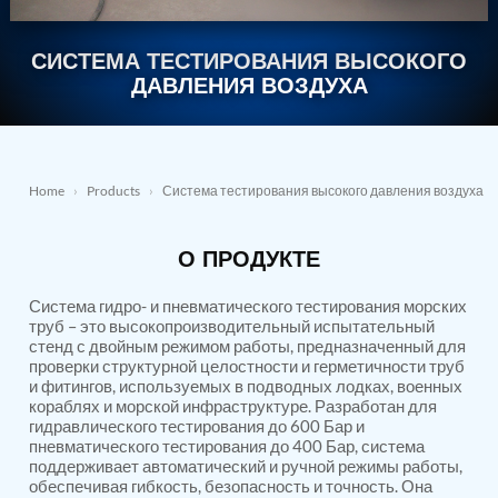
Nitrogen Generating Storage and Distribution
Contact Sales
GSE / GHE
System-UGSSN2
СИСТЕМА ТЕСТИРОВАНИЯ ВЫСОКОГО
Dynamic Snubber Shock Arrestor Test Facility
About
Rotor Dynamics Test Facility
ДАВЛЕНИЯ ВОЗДУХА
Starter Generator Test Rig
Resources
Computerized Control Universal Brake Test Bench
70000 RPM Aerospace Bearing Test Rig
Hydrogen Gas Boosting Station
Aerospace Nozzle Flow Test Bench
Home
›
Products
›
Система тестирования высокого давления воздуха
Combined Control Unit Test Bench Manufacturer
Hydraulic Suspension Unit Test Bench
О ПРОДУКТЕ
Manufacturer
Aerospace Pressure and Leak Test Rig
Air Droppable Container
Система гидро- и пневматического тестирования морских
Computerized Microprocessor Controlled Dv Test
труб – это высокопроизводительный испытательный
стенд с двойным режимом работы, предназначенный для
Bench
проверки структурной целостности и герметичности труб
Computerized Based Test Bench For Panel
и фитингов, используемых в подводных лодках, военных
Mounted Brake System For Lhb Coaches
кораблях и морской инфраструктуре. Разработан для
Pressure Cycle Test System
гидравлического тестирования до 600 Бар и
PSA Oxygen Generation Plant-500 LPM
пневматического тестирования до 400 Бар, система
PSA Oxygen Generation Plant-200 LPM
поддерживает автоматический и ручной режимы работы,
Fuel Injection Pump Test Bench
обеспечивая гибкость, безопасность и точность. Она