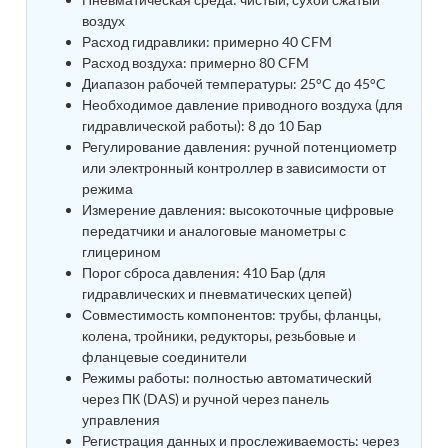
Tank
воздух
Weapon Loading Trolley
Расход гидравлики: примерно 40 CFM
Hydrualic Drive Of Osa
Расход воздуха: примерно 80 CFM
Test Equipment For Pump And Centrifugal
Диапазон рабочей температуры: 25°C до 45°C
Breather
Необходимое давление приводного воздуха (для
Hydraulic Loading System
гидравлической работы): 8 до 10 Бар
Aircraft Arrester Barrier System
Регулирование давления: ручной потенциометр
Power Shuttle Transmission Test Rig
или электронный контроллер в зависимости от
Tacan Test Bench
режима
Automated Inverter Test Rig On Lab View
Измерение давления: высокоточные цифровые
Environment
передатчики и аналоговые манометры с
Doppler Vor Test Rack
глицерином
Test Rig For Irab Brake System
Порог сброса давления: 410 Бар (для
Oxygen Gas Boosting Station
гидравлических и пневматических цепей)
Chemical Cleaning Bay
Совместимость компонентов: трубы, фланцы,
Oxygen Boosting System For Oxygen Generation
колена, тройники, редукторы, резьбовые и
Plant Psa
фланцевые соединители
Inertia Test Facility
Режимы работы: полностью автоматический
Advanced Test & Calibration Bench for Integrated
через ПК (DAS) и ручной через панель
Fuel Pump and Controller in Aircraft Engines
управления
Integration Simulator
Vehicle-Mounted Expandable Battery Command
Регистрация данных и прослеживаемость: через