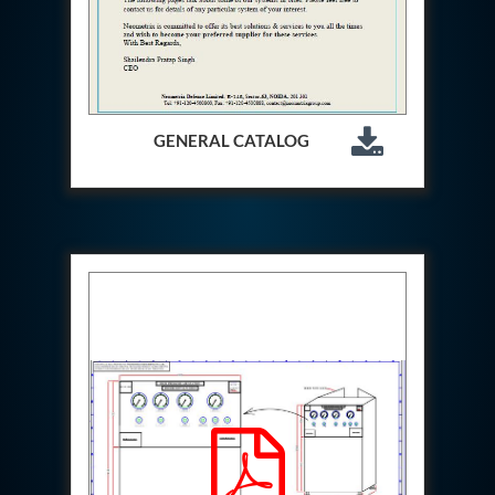
Aircraft Access Ladders & Passenger Steps
Mobile Rectifier & Battery Charger Unit
Portable Liquid Nitrogen Container (Dewar)
Pressure Reducing Panel (PRP) HP Air
Dry Oil-Free Compressed Air System
Munition Handling Trolley (Rocket Transport)
GENERAL CATALOG
Optical System Integration on Mobile Platforms
Multipurpose Fuel Injection Pump & Injector Test
Rig
Mass Properties Measuring Instrument (MPMI)
Compact Damage Control Torch
PSA Medical Oxygen Generation Plant 2400 LPM
Universal Snubber Test Facility
Impulse Proof And Burst Test Rig
Impulse Testing Machine For Hydraulic Hoses
155 Mm Bomb Shell Hydraulic Pressure Testing
Machine Upto 1800 Bar
Test Equipment For Aircraft Fuel Pump
Tail Rotor Actuator Test Rig
Hydraulic Test Stand 350 Kw
Dynamic Shear And Pressure Impulse Test
Equipment
Hydraulic Jack Machine