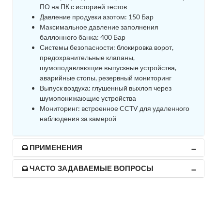
Post (BCP)
ПО на ПК с историей тестов
Universal Self-Generating Nitrogen Service Cart
Давление продувки азотом: 150 Бар
(U-SGNSC)
Максимальное давление заполнения
General Purpose Pneumatic Test Rig
баллонного банка: 400 Бар
Mobile Aviation 400Hz Load Bank (Air-Cooled &
Системы безопасности: блокировка ворот,
Water-Cooled Versions)
предохранительные клапаны,
Aerospace Hydraulic Pump / Motor Test Bench
шумоподавляющие выпускные устройства,
Modification of Command-and-Control Carrier
аварийные стопы, резервный мониторинг
Motor Track (CCC-MT)
Выпуск воздуха: глушенный выхлоп через
Fuel (ATF) Pump and Nozzle Pressure Ratio Test
шумопонижающие устройства
Stand
Мониторинг: встроенное CCTV для удаленного
Oxygen Component Test Benches
наблюдения за камерой
Hydraulic Filter Test Bench
Chemical Weapon Destruction Facility
Burst Chamber for Hydrogen Cylinder Testing
ПРИМЕНЕНИЯ
Fuel Contents Gauging Probe Test Rig – Light
Combat Helicopter
ЧАСТО ЗАДАВАЕМЫЕ ВОПРОСЫ
Portable Pneumatic Test Rig for Rudder Actuator
Rudder & Tailplane Test Equipment
Gauge Pressure Switch Test Rig
Hydraulic Proof Pressure Test Rig
Light Strike Vehicle Modification and Upgrade