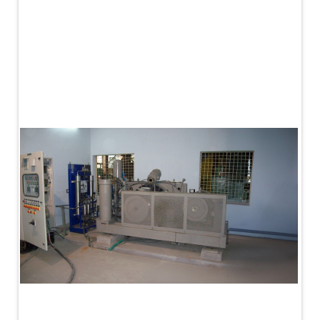
PLC Controlled Autoclave Pressure Tester
Copper Band Press for Ammunition Shell
Cv And Control Valve Test Rig
Dual Power Hydraulic Test Rig
Aero Engine Preservation Manufacturer
Compressor Test Rig
Manual Nitrogen Generation Plant with Integrated
Air Compressor
Supply Of Suction Lubrication System For 1000Hp
Cyclic Spin Test Facility
Mobile Hydraulic Flushing Rig
Hydraulic Powerpack And Actuator System
Manufacturer
Mobile Test Facility For Aircraft Engines
Test Rig For OBIGGS
Oxygen Enrichment Facility
Stun Shell Composition Filling & Assembling
Machine
Tube Pressurization Test Setup
Hydraulic Hose/Tube Proof Test Stand
E-70 Brake Equipment Test Rig
Gear Box Test Bench