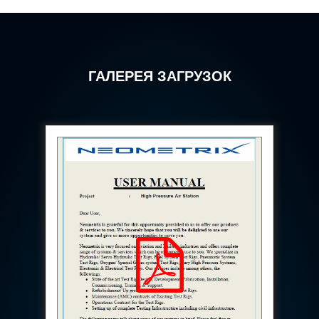
Hydrogen Power-to-Power (P2P) System
Hose Test Bench
Hydraulic Flushing Rig
Co2 N2 Filling System
Head Impact Test Rig
ГАЛЕРЕЯ ЗАГРУЗОК
Impulse And Load Test Rig
Control Valve Test Rig (Automobile)
High Pressure Leak Testing Machine
Stun Composition & Dye Marker Filling &
Assembling Machine
Test Rig for Running-In and Calibration of Reheat
and Nozzle Control Units
Hydraulic Package
Boot Strap Reservoir
Visual Search Kit
Torque Wrench Calibrator
Dynamic high‑pressure hydrogen leak test rig
Small-Arms Ammunition Components
7.62mm M13 Disintegrating Belt Link
9mm Cartridge Case Manufacturing Line
Helicopter Washing Rig
Aircraft Tyre Nitrogen Charging Rig