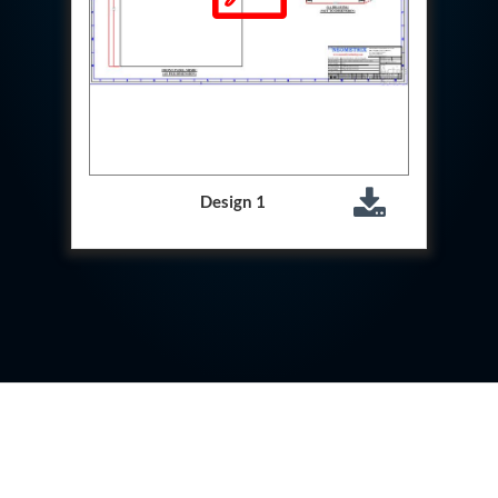
Hydraulic Cutter Machine
Hydraulic Service Trolley 200U
Hydraulic Service Trolley 120U
Inhibition Rig
Valve Test Rig
Pump Test Rig Dtsn 82
Acm Test Bench
Hydraulic Test Rig Hs 748
Starter Generator Test Bench Advanced Light
Design 1
Helicopter
Optical Test Bench For Pcb And Optic Testing
CCTV Surveillance System Including Sensor For
Protection
SF6 Recovery Charging Trolley
High Pressure Test Rig
CM Transportation Modules
Universal Hydraulic Test Bench Aircrafts
Hydraulic Test Pac With Chart Recorder
Cold Air Unit Test Bench
Oxygen Changeover Panel Psa To Manifold For
Gas Distribution
Greenfuel Cng Gas Flow Meter