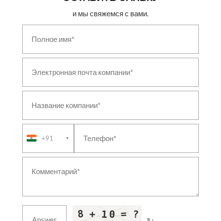
Materials Impact Testing Machine
и мы свяжемся с вами.
Hydrogen Pressure-Cycling Test Facility
Hydrogen Embrittlement Test System
Safety & Relief Valve Test Bench
Automated Target & Shot-Location System
Ammunition Packing & Container Line
Screw Filling Machine
Mobile Battery-Operated Chain Conveyor
Composition Filling & Assembling Machine
EO/IR Payload Mounts & Boresight Equipment
Single Wagon, Coach & Rake Test Rigs
Recoil System Test Rig
Underground FOL Storage Installation
Fire Resistance Test Rig
+91
▼
Hydro Turbine Governor Hydraulic Cabinet
Jet Air Starter Trolley
Antenna Test Facility Positioners & Scanners
Helicopter Main Gearbox Load Test Rig
Metalworking Fluid Performance Test Rig
Shock Qualification & Shock Test Machines
Dynamic Balancing Machines
↻