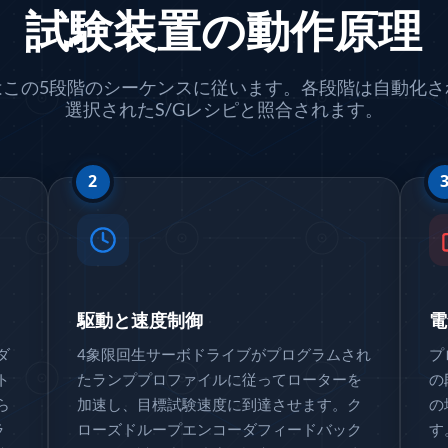
試験装置の動作原理
はこの5段階のシーケンスに従います。各段階は自動化さ
選択されたS/Gレシピと照合されます。
2
lley
駆動と速度制御
電
ダ
4象限回生サーボドライブがプログラムされ
プ
ト
たランププロファイルに従ってローターを
の
ら
加速し、目標試験速度に到達させます。ク
の
ラ
ローズドループエンコーダフィードバック
す