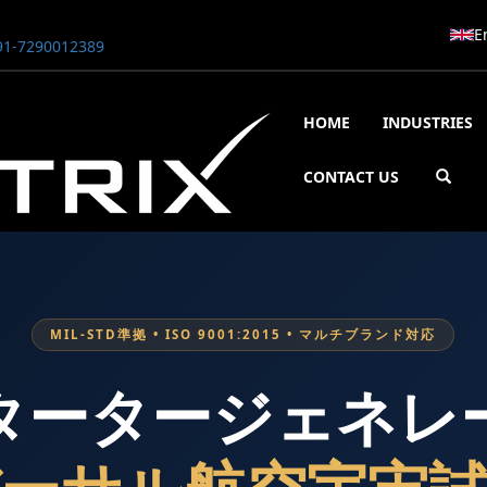
E
1-7290012389
HOME
INDUSTRIES
CONTACT US
MIL-STD準拠 • ISO 9001:2015 • マルチブランド対応
00 Bar
1800 Bar STE ENGINEERING SINGAPORE
800 Bar ADANI DEFENCE
タータージェネレ
UGSSN2