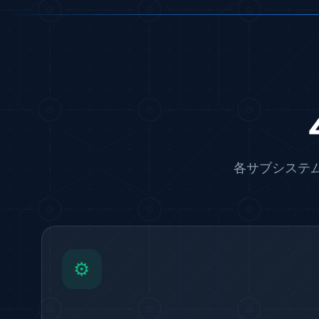
Aircraft Electro-Hydraulic Multi-Channel Power Drive Lo
Aircraft Arresting Gear (AAG) system
Missile Canister Transportation Module
Multi-Port Flow Divider Test Bench
Hydrogen Power-to-Power (P2P) System
Hose Test Bench
Hydraulic Flushing Rig
Co2 N2 Filling System
Head Impact Test Rig
Impulse And Load Test Rig
各サブシステ
Control Valve Test Rig (Automobile)
High Pressure Leak Testing Machine
Stun Composition & Dye Marker Filling & Assembling Ma
Test Rig for Running-In and Calibration of Reheat and No
Hydraulic Package
Boot Strap Reservoir
Visual Search Kit
⚙️
Torque Wrench Calibrator
Dynamic high‑pressure hydrogen leak test rig
Small-Arms Ammunition Components