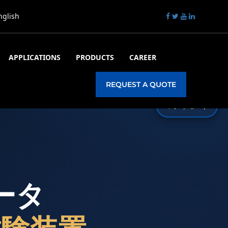
nglish
APPLICATIONS
PRODUCTS
CAREER
REQUEST A QUOTE
☀️
デイモード
ータ