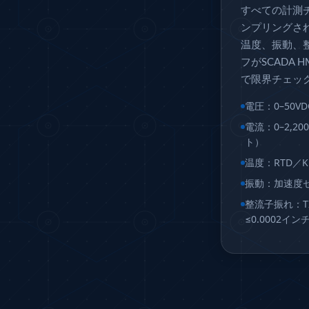
Hydraulic Filter Test Bench
すべての計測
Chemical Weapon Destruction Facility
ンプリングさ
Burst Chamber for Hydrogen Cylinder Testing
温度、振動、
Fuel Contents Gauging Probe Test Rig – Light Combat He
Portable Pneumatic Test Rig for Rudder Actuator
フがSCADA
Rudder & Tailplane Test Equipment
で限界チェッ
Gauge Pressure Switch Test Rig
電圧：0–50
Hydraulic Proof Pressure Test Rig
Light Strike Vehicle Modification and Upgrade Program
電流：0–2,
Advanced Life Support Oxygen Test Bench for Pilot Safet
ト）
Aerospace Fuel Supply System
温度：RTD／K
Nitrogen Cylinder Manifold Cum Pressure Control Syste
Engine Test Cell Data Acquisition System
振動：加速度セン
High Pressure Air Compressor Test Stand
整流子振れ：TI
Electrical & Hydraulic System for the Side Gear Box (LH &
≤0.0002イン
Aircraft Servo Valve Hydraulic Test Equipment
Hydro-Gas Suspension (HSU) Validation System
Aircraft Aggregate Flushing Rig
LP Shaft Torsion Fatigue Testing Machine
Integrated Aircraft Hydraulic Reservoir, Intensifier & Co
Water Leak Testing System for Standard and Broad-Gauge