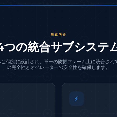
ading Rig
装置内部
4つの統合サブシステ
ムは個別に設計され、単一の防振フレーム上に統合されてい
の完全性とオペレーターの安全性を確保します。
chine
zzle Control Units
⚡