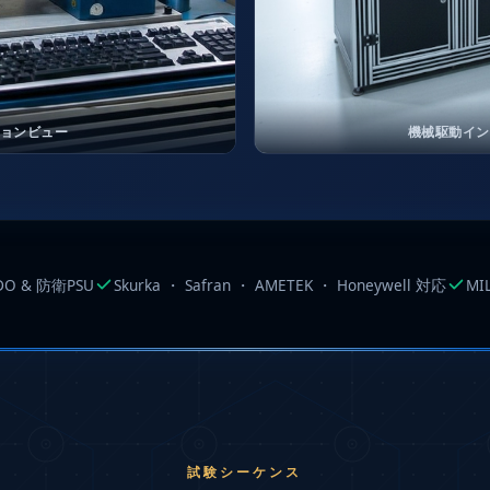
Compressor
in Test Facility
ョンビュー
機械駆動イン
DO & 防衛PSU
Skurka ・ Safran ・ AMETEK ・ Honeywell 対応
MIL
試験シーケンス