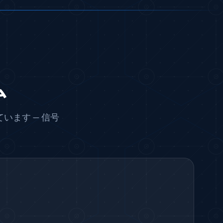
ム
ます — 信号