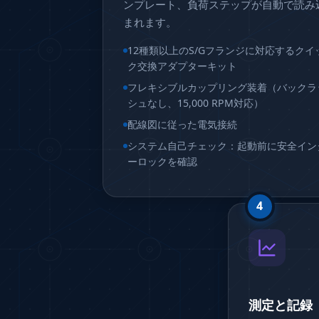
ンプレート、負荷ステップが自動で読み
Aircraft Arrester Barrier System
Power Shuttle Transmission Test Rig
まれます。
Tacan Test Bench
12種類以上のS/Gフランジに対応するクイ
Automated Inverter Test Rig On Lab View Environment
ク交換アダプターキット
Doppler Vor Test Rack
Test Rig For Irab Brake System
フレキシブルカップリング装着（バックラ
Oxygen Gas Boosting Station
シュなし、15,000 RPM対応）
Chemical Cleaning Bay
配線図に従った電気接続
Oxygen Boosting System For Oxygen Generation Plant P
システム自己チェック：起動前に安全イン
Inertia Test Facility
ーロックを確認
Advanced Test & Calibration Bench for Integrated Fuel P
Integration Simulator
Vehicle-Mounted Expandable Battery Command Post (BC
4
Universal Self-Generating Nitrogen Service Cart (U-SGNS
General Purpose Pneumatic Test Rig
Mobile Aviation 400Hz Load Bank (Air-Cooled & Water-Co
Aerospace Hydraulic Pump / Motor Test Bench
Modification of Command-and-Control Carrier Motor Tra
Fuel (ATF) Pump and Nozzle Pressure Ratio Test Stand
測定と記録
Oxygen Component Test Benches