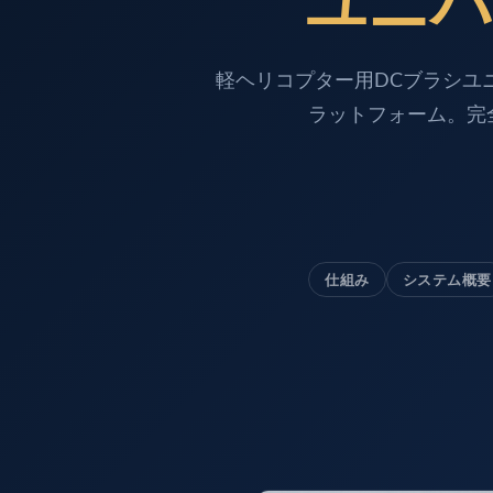
ユニバ
Dynamic Snubber Shock Arrestor Test Facility
Rotor Dynamics Test Facility
Starter Generator Test Rig
軽ヘリコプター用DCブラシユニ
Computerized Control Universal Brake Test Bench
ラットフォーム。完
70000 RPM Aerospace Bearing Test Rig
Hydrogen Gas Boosting Station
Aerospace Nozzle Flow Test Bench
Combined Control Unit Test Bench Manufacturer
Hydraulic Suspension Unit Test Bench Manufacturer
Aerospace Pressure and Leak Test Rig
Air Droppable Container
仕組み
システム概要
Computerized Microprocessor Controlled Dv Test Bench
Computerized Based Test Bench For Panel Mounted Brak
Pressure Cycle Test System
PSA Oxygen Generation Plant-500 LPM
PSA Oxygen Generation Plant-200 LPM
Fuel Injection Pump Test Bench
PSA Nitrogen Generation Plant
Dual Hydraulic Test System
Hydraulic Damper Test Bench Manufacturer