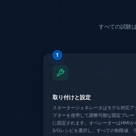
Hydraulic Refilling Trolley
Manual Loading Rig
Helium Charging Station
Test Rig For Hydraulic Fluid
すべての試験
Practice Head Torpedo
Cng Regulator Test Bench
Nitrogen Gas Boosting Station
Ku 7 Leak Tester
1
Gas Purging System
Liquid Oxygen Dispenser 800 Ltr Along With Towable Tro
45 Degree Left And Right Moment Durability Test Rig
Neometrix Optical Balloon Theodolite
Universal Hydraulic Charging Rig IAF Nasik
Cng Circuit Leak Testing Machine For Volvo Buses
取り付けと設定
Hydraulic Spreader Machine
Cryogenic Liquid Medical Mxygen Vertical Storage Tank
スタータージェネレータはモデル対応ア
Weapon Loading Trolley
プターを使用して調整可能な固定プレー
Hydrualic Drive Of Osa
に固定されます。オペレーターはHMIか
Test Equipment For Pump And Centrifugal Breather
S/Gレシピを選択し、すべての制限値、
Hydraulic Loading System