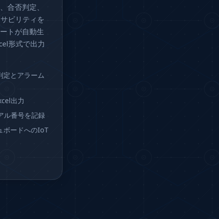
、合否判定、
ーサビリティを
ートが自動生
cel形式で出力
判定とアラーム
cel出力
アル番号を記録
ボードへのIoT