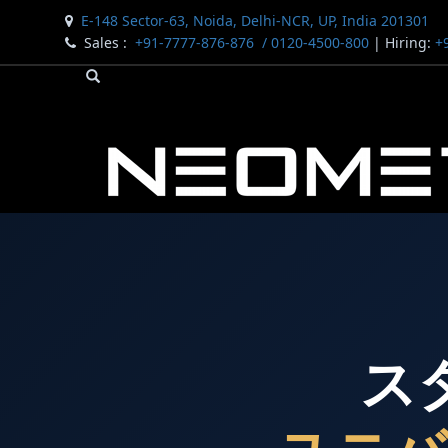
E-148 Sector-63, Noida, Delhi-NCR, UP, India 201301
Sales :
+91-7777-876-876
/ 0120-4500-800
| Hiring:
+9
Bomb Shell Hydraulic Pressure Testing Machine Upto 18
Bomb Shell Hydraulic Pressure Testing Machine Upto 
Bomb Shell Hydraulic Pressure Testing Machine Upto 1
ス
Universal Hydraulic Test Rig
Hydraulic Control Valve Test Bench
Oxygen Charging And Distribution Vehicle IAF-UGSSO2
Nitrogen Generating Storage and Distribution System-