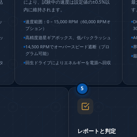
込
により、試験中の速度は設定値の±0.5%以
最
内に維持されます。
す
ッ
速度範囲：0 – 15,000 RPM（60,000 RPMオ
D
プション）
3
ッ
高精度遊星ギアボックス、低バックラッシュ
A
14,500 RPMでオーバースピード遮断（プロ
界
グラム可能）
最
sa
タ
回生ドライブによりエネルギーを電源へ回収
ump and Controller in Aircraft Engines
P)
5
C)
oled Versions)
ck (CCC-MT)
レポートと判定