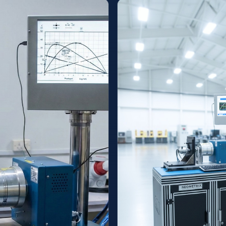
tem
ng Gears