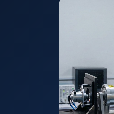
1000 Bar Hydraulic Proof Pressure Test Bench
Drive And Control Automation System
Main Rotor Actuator Test Rig
BMP Pump Test Rig
Refrigeration System
Heavy Duty Automatic Single Row Weapon Disposal Sys
Automatic Volumetric Expansion Test System
Modern Universal Automatic Test Equipment
Fuel Consumption Measurement System
Hydraulic Pressure Test Bench
High Pressure Air Test System
PC-Based Counter Timer Test Rig
Integrated Test Rig for Pumps and Fuel Coolers
ECS Test Bench
Testing and Charging Test Rig for Main and Nose Landi
Pneumatic Test Rig
Nitrogen Cart With Booster
CNG Vigilant
PLC Controlled Autoclave Pressure Tester
Copper Band Press for Ammunition Shell