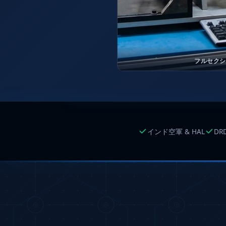
Cv And Control Valve Test Rig
Dual Power Hydraulic Test Rig
Aero Engine Preservation Manufacturer
Compressor Test Rig
Manual Nitrogen Generation Plant with Integrated Air 
Supply Of Suction Lubrication System For 1000Hp Cyclic Sp
フルセクシ
Mobile Hydraulic Flushing Rig
Hydraulic Powerpack And Actuator System Manufacturer
Mobile Test Facility For Aircraft Engines
Test Rig For OBIGGS
Oxygen Enrichment Facility
Stun Shell Composition Filling & Assembling Machine
インド空軍 & HAL
DR
Tube Pressurization Test Setup
Hydraulic Hose/Tube Proof Test Stand
E-70 Brake Equipment Test Rig
Gear Box Test Bench
MK-84 2000 lb Bomb Casing
CCB Burn Test Rig
Rain Water Test Rig
Gas Distribution System
Halon Reclaimation And Refiling Facility