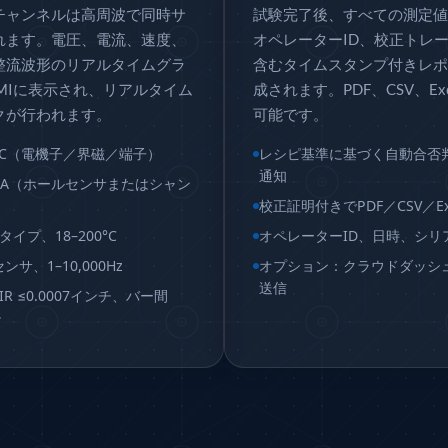
チャンネルは高周波で同時サ
試験完了後、すべての測定値
れます。電圧、電流、速度、
オペレーターID、校正トレ
整流波形のリアルタイムグラ
含むタイムスタンプ付きレポ
licopter
 HMIに表示され、リアルタイム
成されます。PDF、CSV、Ex
クが行われます。
可能です。
VDC（電機子／界磁／端子）
レシピ基準に基づく自動合否
通知
200A（ホールセンサまたはシャン
y Systems
校正証明付きでPDF／CSV／Ex
タイプ、18–200°C
オペレーターID、日時、シリ
m
サ、1–10,000Hz
オプション：クラウドダッシュ
送信
R ≤0.0007インチ、バー間
 RH) Test Rig
チ
ntrol Module
 Rolling Stock