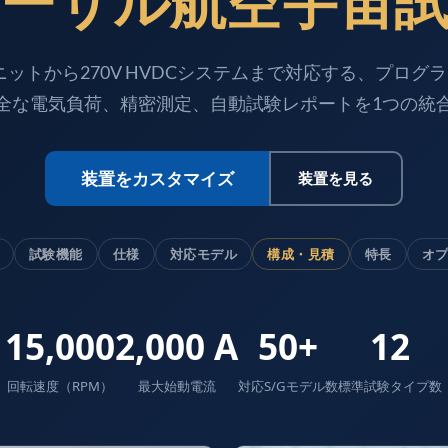
ーサル航空宇宙
ットから270V HVDCシステムまで対応する、プロ
全な電気負荷、精密測定、自動試験レポートを1つの統
装置をカスタマイズ
装置を見る
試験機能
仕様
対応モデル
構成・見積
特長
オ
e System For Lhb Coaches
15,000
2,000 A
50+
12
回転速度（RPM）
最大始動電流
対応S/Gモデル数
標準試験タイプ数