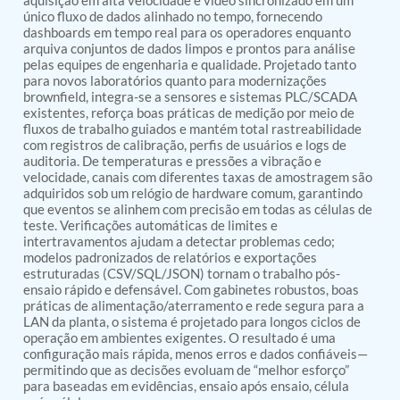
aquisição em alta velocidade e vídeo sincronizado em um
PSA Nitrogen Generation Plant
único fluxo de dados alinhado no tempo, fornecendo
Dual Hydraulic Test System
dashboards em tempo real para os operadores enquanto
Hydraulic Damper Test Bench Manufacturer
arquiva conjuntos de dados limpos e prontos para análise
1000 Bar Hydraulic Proof Pressure Test Bench
pelas equipes de engenharia e qualidade. Projetado tanto
Drive And Control Automation System
para novos laboratórios quanto para modernizações
Main Rotor Actuator Test Rig
brownfield, integra-se a sensores e sistemas PLC/SCADA
BMP Pump Test Rig
existentes, reforça boas práticas de medição por meio de
Refrigeration System
fluxos de trabalho guiados e mantém total rastreabilidade
com registros de calibração, perfis de usuários e logs de
Heavy Duty Automatic Single Row Weapon
auditoria. De temperaturas e pressões a vibração e
Disposal System
velocidade, canais com diferentes taxas de amostragem são
Automatic Volumetric Expansion Test System
adquiridos sob um relógio de hardware comum, garantindo
Modern Universal Automatic Test Equipment
que eventos se alinhem com precisão em todas as células de
Fuel Consumption Measurement System
teste. Verificações automáticas de limites e
Hydraulic Pressure Test Bench
intertravamentos ajudam a detectar problemas cedo;
High Pressure Air Test System
modelos padronizados de relatórios e exportações
PC-Based Counter Timer Test Rig
estruturadas (CSV/SQL/JSON) tornam o trabalho pós-
Integrated Test Rig for Pumps and Fuel Coolers
ensaio rápido e defensável. Com gabinetes robustos, boas
práticas de alimentação/aterramento e rede segura para a
ECS Test Bench
LAN da planta, o sistema é projetado para longos ciclos de
Testing and Charging Test Rig for Main and Nose
operação em ambientes exigentes. O resultado é uma
Landing Gears
configuração mais rápida, menos erros e dados confiáveis—
Pneumatic Test Rig
permitindo que as decisões evoluam de “melhor esforço”
Nitrogen Cart With Booster
para baseadas em evidências, ensaio após ensaio, célula
CNG Vigilant