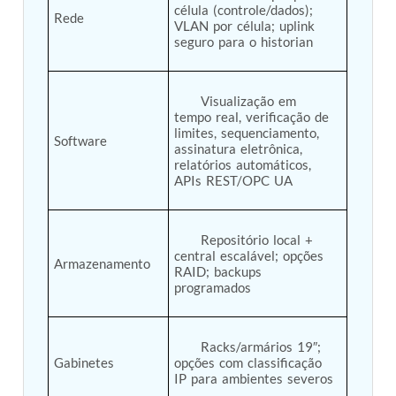
célula (controle/dados); 
Hydrogen Power-to-Power (P2P) System
Rede
VLAN por célula; uplink 
Hose Test Bench
seguro para o historian

Hydraulic Flushing Rig
Co2 N2 Filling System
Head Impact Test Rig
      Visualização em 
Impulse And Load Test Rig
tempo real, verificação de 
Control Valve Test Rig (Automobile)
limites, sequenciamento, 
High Pressure Leak Testing Machine
Software
assinatura eletrônica, 
Stun Composition & Dye Marker Filling &
relatórios automáticos, 
Assembling Machine
APIs REST/OPC UA

Test Rig for Running-In and Calibration of Reheat
and Nozzle Control Units
Hydraulic Package
      Repositório local + 
Boot Strap Reservoir
central escalável; opções 
Visual Search Kit
Armazenamento
RAID; backups 
Torque Wrench Calibrator
programados

Dynamic high‑pressure hydrogen leak test rig
Small-Arms Ammunition Components
7.62mm M13 Disintegrating Belt Link
      Racks/armários 19″; 
9mm Cartridge Case Manufacturing Line
Gabinetes
opções com classificação 
Helicopter Washing Rig
IP para ambientes severos

Aircraft Tyre Nitrogen Charging Rig