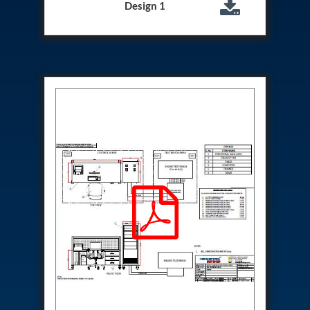
Design 1
Special Gas Systems
Refrigerator Door Endurance Testing System
Instrumented Measuring Wheel System
Test Pac Digital
Hydraulic_Manifold
Advance Valve Pressurepac 900 Bar
Hydrostatic Test Bench
Test Pac
Servo Hydraulic Actuators
DAQ System For Filter
Hydraulic Snubber Test Bench
Dynamometer Engine Test Rig
Perfect Binding Machine
Universal Hydraulic Service Trolley
Through Hole Inspection
Oil Flooded Screw Compressor Test Rig
Neometrix Adsorption Medical Oxygen 130Lpm
Ground Power Unit
Capacitor Inspection System
Neometrix Adsorption Medical Oxygen 230Lpm
Mobile Test Facility For Aircraft
Lock Loading Test Rig