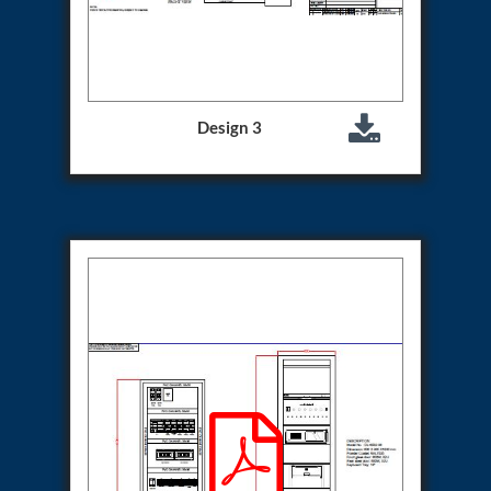
System
Dynamic Snubber Test Facility
Dynamic Shock Arrestor Test Facility
Landing Gear Test Facility
Spray Dryer Nozzle Test Bench
Helium Boosting & Decanting With Hydro Test
Design 3
Machine
Modified Test Rig for NSH-39M
In Situ Hydraulic Snubber Test Bench
Containerized hydraulic Snubber Test Bench
Rear Cover Hydraulic Test Rig (Electro-Hydraulic
Functional Test Bench)
10 kL Cryogenic Liquid Medical Oxygen Vertical
Storage Tank AIIMS Rishikesh Uttarakhand
10 kL Cryogenic Liquid Medical Oxygen Vertical
Storage Tank MMG Hospital Ghaziabad U.P.
10 kL Cryogenic Liquid Medical Oxygen Vertical
Storage Tank Combined District Hospital Mau U.P.
10 kL Cryogenic Liquid Medical Oxygen Vertical
Storage Tank District Combined Hospital Hathras
U.P.
10 kL Cryogenic Liquid Medical Oxygen Vertical