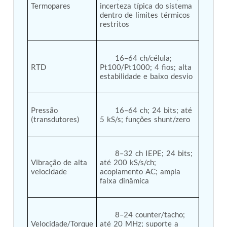
Termopares
incerteza típica do sistema 
Post (BCP)
dentro de limites térmicos 
Universal Self-Generating Nitrogen Service Cart
restritos

(U-SGNSC)
General Purpose Pneumatic Test Rig
Mobile Aviation 400Hz Load Bank (Air-Cooled &
Water-Cooled Versions)
      16–64 ch/célula; 
Aerospace Hydraulic Pump / Motor Test Bench
RTD
Pt100/Pt1000; 4 fios; alta 
estabilidade e baixo desvio

Modification of Command-and-Control Carrier
Motor Track (CCC-MT)
Fuel (ATF) Pump and Nozzle Pressure Ratio Test
Stand
Pressão 
      16–64 ch; 24 bits; até 
Oxygen Component Test Benches
(transdutores)
5 kS/s; funções shunt/zero

Hydraulic Filter Test Bench
Chemical Weapon Destruction Facility
Burst Chamber for Hydrogen Cylinder Testing
      8–32 ch IEPE; 24 bits; 
Fuel Contents Gauging Probe Test Rig – Light
Vibração de alta 
até 200 kS/s/ch; 
Combat Helicopter
velocidade
acoplamento AC; ampla 
Portable Pneumatic Test Rig for Rudder Actuator
faixa dinâmica

Rudder & Tailplane Test Equipment
Gauge Pressure Switch Test Rig
Hydraulic Proof Pressure Test Rig
      8–24 counter/tacho; 
Light Strike Vehicle Modification and Upgrade
Velocidade/Torque
até 20 MHz; suporte a 