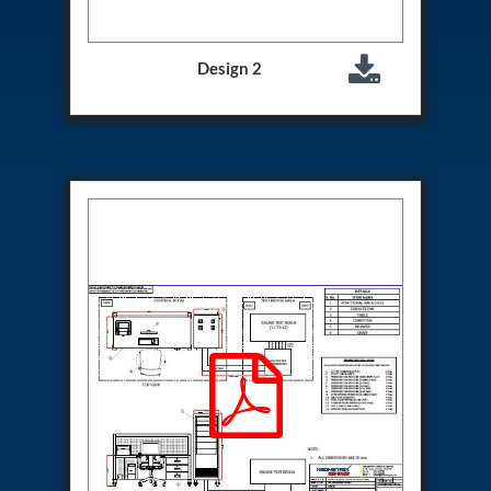
Test Rig For 130Lpm Pump Of Lca
Pcb Functional Test Bench
Neometrix Adsorption Medical Oxygen 80Lpm
Design 2
Argon Heating And Cooling System
Hydraulic Hose Leak Test Rig
Pressure Loss And Leak Test Rig
PCB Thermal Test Bench
Fuel Pump Test Rig
Distributor Valve Test Rig
Digital Barometer
Gas Cabinets
Hypoxic Gas Generators
Hydraulic Power Pack 230 Lpm 210 Bar
Portable Oxygen Concentrator 10 Lpm
Hydraulic Direction Unit Test Bench
Nitrogen Purging System
Pressurepac
Mechanical and Hydraulic Snubber Test Facility
Hydraulic Hose Burst Testing Machine Upto-3000-
Bar
155 mm Artillery Ammunition hydraulic pressure
testing machine
Ammunition Bomb Shell Hydro Test Pressure Test