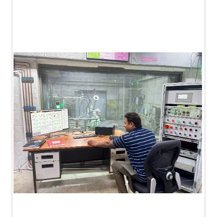
MK-84 2000 lb Bomb Casing
CCB Burn Test Rig
Rain Water Test Rig
Gas Distribution System
Halon Reclaimation And Refiling Facility
Hydraulic Refilling Trolley
Manual Loading Rig
Helium Charging Station
Test Rig For Hydraulic Fluid
Practice Head Torpedo
Cng Regulator Test Bench
Nitrogen Gas Boosting Station
Ku 7 Leak Tester
Gas Purging System
Liquid Oxygen Dispenser 800 Ltr Along With
Towable Trolley
45 Degree Left And Right Moment Durability Test
Rig
Neometrix Optical Balloon Theodolite
Universal Hydraulic Charging Rig IAF Nasik
Cng Circuit Leak Testing Machine For Volvo Buses
Hydraulic Spreader Machine
Cryogenic Liquid Medical Mxygen Vertical Storage