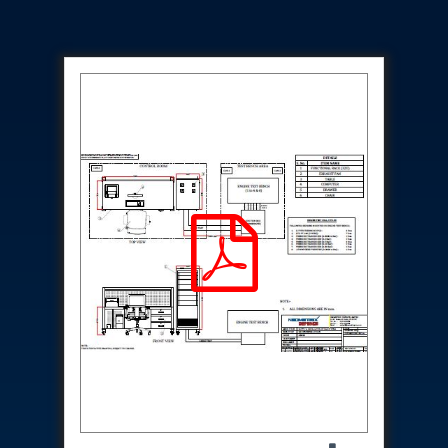
Hydraulic Cutter Machine
Hydraulic Service Trolley 200U
Hydraulic Service Trolley 120U
Inhibition Rig
Valve Test Rig
Pump Test Rig Dtsn 82
Acm Test Bench
Hydraulic Test Rig Hs 748
Starter Generator Test Bench Advanced Light
Helicopter
Optical Test Bench For Pcb And Optic Testing
CCTV Surveillance System Including Sensor For
Protection
SF6 Recovery Charging Trolley
High Pressure Test Rig
CM Transportation Modules
Universal Hydraulic Test Bench Aircrafts
Hydraulic Test Pac With Chart Recorder
Cold Air Unit Test Bench
Oxygen Changeover Panel Psa To Manifold For
Gas Distribution
Greenfuel Cng Gas Flow Meter